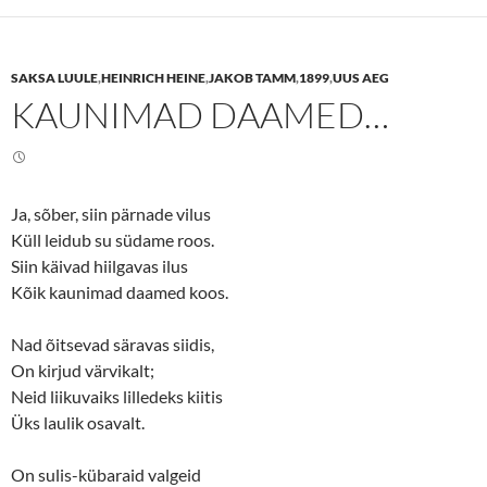
s
s
h
h
a
a
r
r
e
e
SAKSA LUULE
,
HEINRICH HEINE
,
JAKOB TAMM
,
1899
,
UUS AEG
o
o
n
n
KAUNIMAD DAAMED…
T
F
w
a
i
c
t
e
t
b
e
o
r
o
(
k
Ja, sõber, siin pärnade vilus
O
(
p
O
Küll leidub su südame roos.
e
p
n
e
Siin käivad hiilgavas ilus
s
n
Kõik kaunimad daamed koos.
i
s
n
i
n
n
e
n
Nad õitsevad säravas siidis,
w
e
w
w
On kirjud värvikalt;
i
w
n
i
Neid liikuvaiks lilledeks kiitis
d
n
o
d
Üks laulik osavalt.
w
o
)
w
)
On sulis-kübaraid valgeid