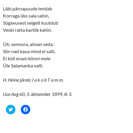
)
w
)
Läbi pärnapuude lendab
Korraga üks sala sahin,
Sügavusest selgelt kuuldub
Veski ratta kartlik kahin.
Oh, sennora, aiman seda:
Siin nad kaua mind ei salli,
Ei küll enam kõnni meie
Üle Salamanka valli.
H. Heine järele J a k o b T a m m.
Uus Aeg 60, 3. detsember 1899, lk 3.
C
C
l
l
i
i
c
c
k
k
t
t
o
o