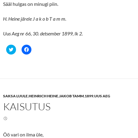
Sääl hulgas on minugi piin.
H. Heine järele J a k o b T a m m.
Uus Aeg nr 66, 30. detsember 1899, lk 2.
C
C
l
l
i
i
c
c
k
k
t
t
o
o
s
s
h
h
a
a
r
r
e
e
SAKSA LUULE
,
HEINRICH HEINE
,
JAKOB TAMM
,
1899
,
UUS AEG
o
o
n
n
KAISUTUS
T
F
w
a
i
c
t
e
t
b
e
o
r
o
(
k
Öö vari on ilma üle,
O
(