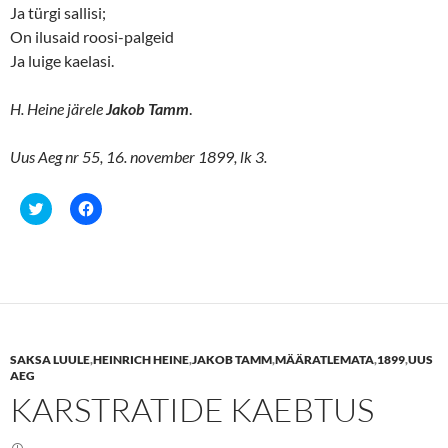
Ja türgi sallisi;
On ilusaid roosi-palgeid
Ja luige kaelasi.
H. Heine järele
Jakob Tamm
.
Uus Aeg nr 55, 16. november 1899, lk 3.
C
C
l
l
i
i
c
c
k
k
t
t
o
o
s
s
h
h
a
a
r
r
e
e
SAKSA LUULE
,
HEINRICH HEINE
,
JAKOB TAMM
,
MÄÄRATLEMATA
,
1899
,
UUS
o
o
n
n
AEG
T
F
KARSTRATIDE KAEBTUS
w
a
i
c
t
e
t
b