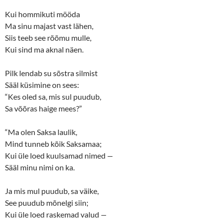
Kui hommikuti mööda
Ma sinu majast vast lähen,
Siis teeb see rõõmu mulle,
Kui sind ma aknal näen.
Pilk lendab su sõstra silmist
Sääl küsimine on sees:
“Kes oled sa, mis sul puudub,
Sa võõras haige mees?”
“Ma olen Saksa laulik,
Mind tunneb kõik Saksamaa;
Kui üle loed kuulsamad nimed
—
Sääl minu nimi on ka.
Ja mis mul puudub, sa väike,
See puudub mõnelgi siin;
Kui üle loed raskemad valud
—