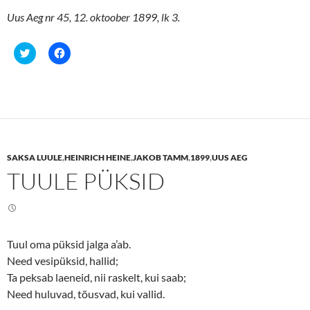
Uus Aeg nr 45, 12. oktoober 1899, lk 3.
C
C
l
l
i
i
c
c
k
k
t
t
o
o
s
s
h
h
a
a
r
r
e
e
SAKSA LUULE
,
HEINRICH HEINE
,
JAKOB TAMM
,
1899
,
UUS AEG
o
o
n
n
TUULE PÜKSID
T
F
w
a
i
c
t
e
t
b
e
o
r
o
(
k
Tuul oma püksid jalga a’ab.
O
(
p
O
Need vesipüksid, hallid;
e
p
n
e
Ta peksab laeneid, nii raskelt, kui saab;
s
n
Need huluvad, tõusvad, kui vallid.
i
s
n
i