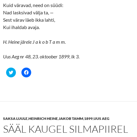
Kuid väravad, need on süüdi:
Nad lasksivad välja ta,
—
Sest värav läeb ikka lahti,
Kui ihaldab avaja.
H. Heine järele J a k o b T a m m.
Uus Aeg nr 48, 23. oktoober 1899, lk 3.
C
C
l
l
i
i
c
c
k
k
t
t
o
o
s
s
h
h
a
a
r
r
e
e
SAKSA LUULE
,
HEINRICH HEINE
,
JAKOB TAMM
,
1899
,
UUS AEG
o
o
n
n
SÄÄL KAUGEL SILMAPIIREL
T
F
w
a
i
c