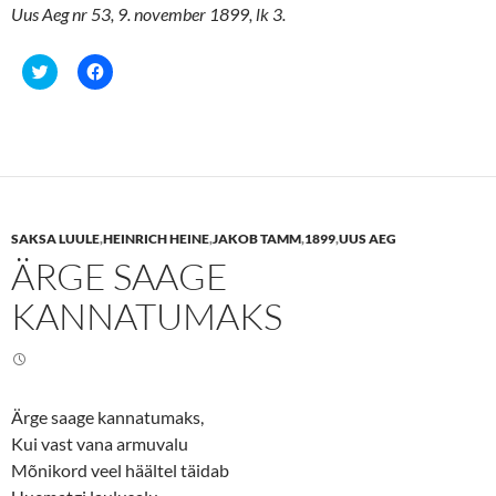
Uus Aeg nr 53, 9. november 1899, lk 3.
C
C
l
l
i
i
c
c
k
k
t
t
o
o
s
s
h
h
a
a
r
r
e
e
SAKSA LUULE
,
HEINRICH HEINE
,
JAKOB TAMM
,
1899
,
UUS AEG
o
o
n
n
ÄRGE SAAGE
T
F
w
a
i
c
KANNATUMAKS
t
e
t
b
e
o
r
o
(
k
O
(
p
O
e
p
Ärge saage kannatumaks,
n
e
Kui vast vana armuvalu
s
n
i
s
Mõnikord veel häältel täidab
n
i
n
n