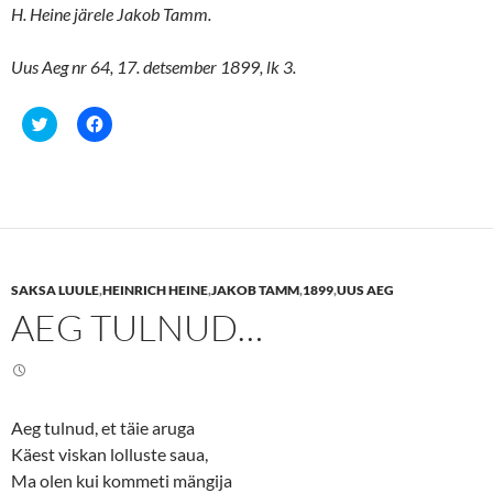
H. Heine järele Jakob Tamm.
Uus Aeg nr 64, 17. detsember 1899, lk 3.
C
C
l
l
i
i
c
c
k
k
t
t
o
o
s
s
h
h
a
a
r
r
e
e
SAKSA LUULE
,
HEINRICH HEINE
,
JAKOB TAMM
,
1899
,
UUS AEG
o
o
n
n
AEG TULNUD…
T
F
w
a
i
c
t
e
t
b
e
o
r
o
(
k
Aeg tulnud, et täie aruga
O
(
p
O
Käest viskan lolluste saua,
e
p
n
e
Ma olen kui kommeti mängija
s
n