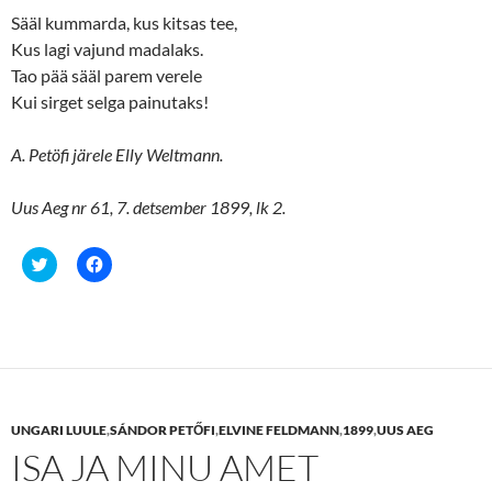
e
n
Sääl kummarda, kus kitsas tee,
w
e
w
w
Kus lagi vajund madalaks.
i
w
n
i
Tao pää sääl parem verele
d
n
o
d
Kui sirget selga painutaks!
w
o
)
w
)
A. Petöfi järele Elly Weltmann.
Uus Aeg nr 61, 7. detsember 1899, lk 2.
C
C
l
l
i
i
c
c
k
k
t
t
o
o
s
s
h
h
a
a
r
r
e
e
UNGARI LUULE
,
SÁNDOR PETŐFI
,
ELVINE FELDMANN
,
1899
,
UUS AEG
o
o
n
n
ISA JA MINU AMET
T
F
w
a
i
c