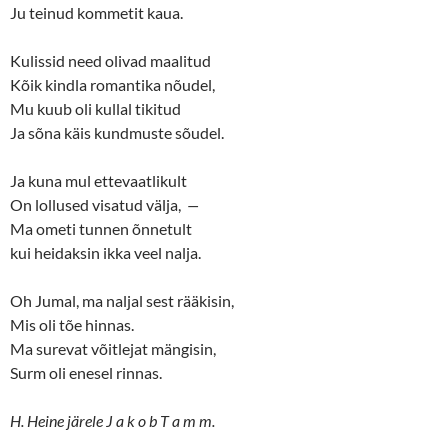
Ju teinud kommetit kaua.
i
s
n
i
n
n
e
n
Kulissid need olivad maalitud
w
e
w
w
Kõik kindla romantika nõudel,
i
w
n
i
Mu kuub oli kullal tikitud
d
n
o
d
Ja sõna käis kundmuste sõudel.
w
o
)
w
)
Ja kuna mul ettevaatlikult
On lollused visatud välja,
—
Ma ometi tunnen õnnetult
kui heidaksin ikka veel nalja.
Oh Jumal, ma naljal sest rääkisin,
Mis oli tõe hinnas.
Ma surevat võitlejat mängisin,
Surm oli enesel rinnas.
H. Heine järele J a k o b T a m m.