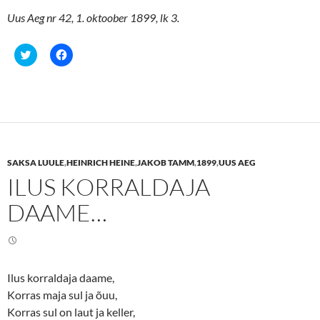
Uus Aeg nr 42, 1. oktoober 1899, lk 3.
C
C
l
l
i
i
c
c
k
k
t
t
o
o
s
s
h
h
a
a
r
r
e
e
SAKSA LUULE
,
HEINRICH HEINE
,
JAKOB TAMM
,
1899
,
UUS AEG
o
o
n
n
ILUS KORRALDAJA
T
F
w
a
i
c
DAAME…
t
e
t
b
e
o
r
o
(
k
O
(
p
O
e
p
Ilus korraldaja daame,
n
e
Korras maja sul ja õuu,
s
n
i
s
Korras sul on laut ja keller,
n
i