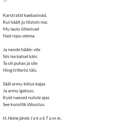
e
o
r
o
(
k
O
(
Karstratid kaebasivad,
p
O
e
p
Kui häält ju tõstsin ma;
n
e
s
n
Mu laulu ütlesivad
i
s
n
i
Nad ropu olema.
n
n
e
n
w
e
Ja nende hääle-vile
w
w
i
w
Siis ise katsel käis:
n
i
d
n
Ta oli puhas ja sile
o
d
w
o
Ning trillerisi täis.
)
w
)
Sääl armu-kiitus kajas
Ja armu igatsus;
Kuid naesed nutule ajas
See kunstlik lõbustus.
H. Heine järele J a k o b T a m m.