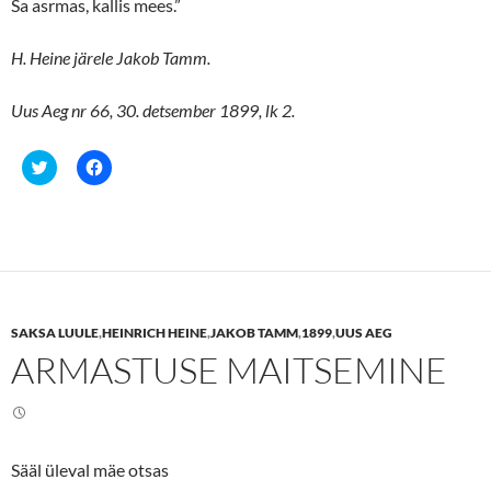
Sa asrmas, kallis mees.”
H. Heine järele Jakob Tamm.
Uus Aeg nr 66, 30. detsember 1899, lk 2.
C
C
l
l
i
i
c
c
k
k
t
t
o
o
s
s
h
h
a
a
r
r
e
e
SAKSA LUULE
,
HEINRICH HEINE
,
JAKOB TAMM
,
1899
,
UUS AEG
o
o
n
n
ARMASTUSE MAITSEMINE
T
F
w
a
i
c
t
e
t
b
e
o
r
o
(
k
Sääl üleval mäe otsas
O
(