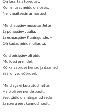
p
O
On loss, täis toredust;
e
p
n
e
Kolm ilusat neidu on lossis,
s
n
Neilt maitsesin armastust.
i
s
n
i
n
n
e
n
Mind laupäev musutas Jette
w
e
w
w
Ja pühapäev Juulia;
i
w
n
i
Ja esmaspäev Kuningunde,
—
d
n
o
d
Oh kudas mind muljus ta.
w
o
)
w
)
Kuid teisipäev oli pidu
Mu lossi preilidel,
Kõik naabruse herrad ja daamed
Sääl olivsd võõrusel.
Mind aga ei kutsutud mitte,
Halb oli see nende poolt,
Sest tädid on märganud seda
Ja naeru eest kannud hoolt.