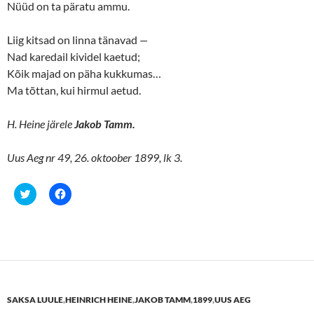
Nüüd on ta päratu ammu.
i
s
n
i
n
n
e
n
Liig kitsad on linna tänavad
—
w
e
w
w
Nad karedail kividel kaetud;
i
w
n
i
Kõik majad on päha kukkumas…
d
n
o
d
Ma tõttan, kui hirmul aetud.
w
o
)
w
)
H. Heine järele
Jakob Tamm.
Uus Aeg nr 49, 26. oktoober 1899, lk 3.
C
C
l
l
i
i
c
c
k
k
t
t
o
o
s
s
h
h
a
a
r
r
e
e
SAKSA LUULE
,
HEINRICH HEINE
,
JAKOB TAMM
,
1899
,
UUS AEG
o
o
n
n