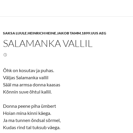
k
k
t
t
o
o
s
s
h
h
a
a
r
r
e
e
SAKSA LUULE
,
HEINRICH HEINE
,
JAKOB TAMM
,
1899
,
UUS AEG
o
o
n
n
SALAMANKA VALLIL
T
F
w
a
i
c
t
e
t
b
e
o
r
o
(
k
Õhk on kosutav ja puhas.
O
(
p
O
Väljas Salamanka vallil
e
p
n
e
Sääl ma armsa donna kaasas
s
n
Kõnnin suve õhtul kallil.
i
s
n
i
n
n
e
n
Donna peene piha ümbert
w
e
w
w
Hoian mina kinni käega.
i
w
n
i
Ja ma tunnen õndsal sõrmel,
d
n
o
d
Kudas rind tal tuksub väega.
w
o