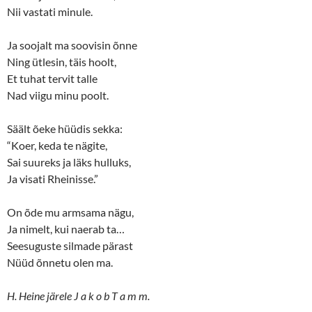
Nii vastati minule.
Ja soojalt ma soovisin õnne
Ning ütlesin, täis hoolt,
Et tuhat tervit talle
Nad viigu minu poolt.
Säält õeke hüüdis sekka:
“Koer, keda te nägite,
Sai suureks ja läks hulluks,
Ja visati Rheinisse.”
On õde mu armsama nägu,
Ja nimelt, kui naerab ta…
Seesuguste silmade pärast
Nüüd õnnetu olen ma.
H. Heine järele J a k o b T a m m.