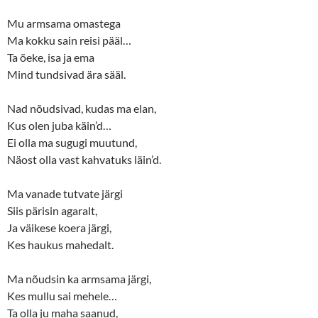
e
o
r
o
(
k
Mu armsama omastega
O
(
p
O
Ma kokku sain reisi pääl…
e
p
n
e
Ta õeke, isa ja ema
s
n
Mind tundsivad ära sääl.
i
s
n
i
n
n
e
n
Nad nõudsivad, kudas ma elan,
w
e
w
w
Kus olen juba käin’d…
i
w
n
i
Ei olla ma sugugi muutund,
d
n
o
d
Näost olla vast kahvatuks läin’d.
w
o
)
w
)
Ma vanade tutvate järgi
Siis pärisin agaralt,
Ja väikese koera järgi,
Kes haukus mahedalt.
Ma nõudsin ka armsama järgi,
Kes mullu sai mehele…
Ta olla ju maha saanud,