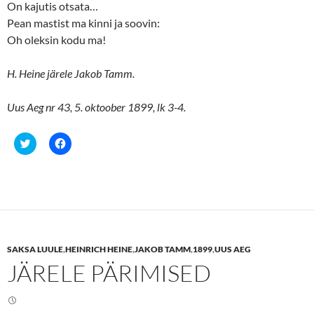
On kajutis otsata…
Pean mastist ma kinni ja soovin:
Oh oleksin kodu ma!
H. Heine järele Jakob Tamm.
Uus Aeg nr 43, 5. oktoober 1899, lk 3-4.
C
C
l
l
i
i
c
c
k
k
t
t
o
o
s
s
h
h
a
a
r
r
e
e
SAKSA LUULE
,
HEINRICH HEINE
,
JAKOB TAMM
,
1899
,
UUS AEG
o
o
n
n
JÄRELE PÄRIMISED
T
F
w
a
i
c
t
e
t
b