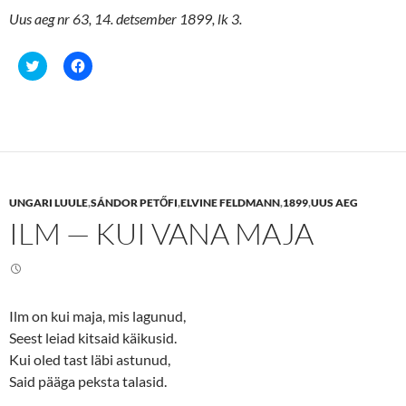
Uus aeg nr 63, 14. detsember 1899, lk 3.
C
C
l
l
i
i
c
c
k
k
t
t
o
o
s
s
h
h
a
a
r
r
e
e
UNGARI LUULE
,
SÁNDOR PETŐFI
,
ELVINE FELDMANN
,
1899
,
UUS AEG
o
o
n
n
ILM — KUI VANA MAJA
T
F
w
a
i
c
t
e
t
b
e
o
r
o
(
k
Ilm on kui maja, mis lagunud,
O
(
p
O
Seest leiad kitsaid käikusid.
e
p
n
e
Kui oled tast läbi astunud,
s
n
Said pääga peksta talasid.
i
s
n
i
n
n