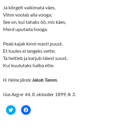
n
n
e
n
Ja kõrgelt vaikimata väes,
w
e
w
w
Vihm voolab alla vooga;
i
w
n
i
See on, kui tahaks öö, mis käes,
d
n
o
d
Merd uputada hooga.
w
o
)
w
)
Peab kajak kinni masti puust,
Et tuules ei langeks vette;
Ta heitleb ja karjub täiest suust,
Kui kuulutaks halba ette.
H. Heine järele
Jakob Tamm.
Uus Aeg nr 44, 8. oktoober 1899, lk 3.
C
C
l
l
i
i
c
c
k
k
t
t
o
o