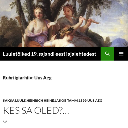
Otsi
Luuletõlked 19. sajandi eesti ajalehtedest
LIIGU
PEAME
SISU
JUURDE
Rubriigiarhiiv: Uus Aeg
SAKSA LUULE
,
HEINRICH HEINE
,
JAKOB TAMM
,
1899
,
UUS AEG
KES SA OLED?…