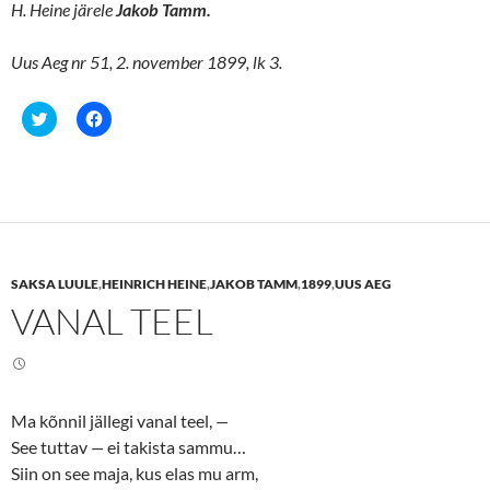
H. Heine järele
Jakob Tamm.
Uus Aeg nr 51, 2. november 1899, lk 3.
C
C
l
l
i
i
c
c
k
k
t
t
o
o
s
s
h
h
a
a
r
r
e
e
SAKSA LUULE
,
HEINRICH HEINE
,
JAKOB TAMM
,
1899
,
UUS AEG
o
o
n
n
VANAL TEEL
T
F
w
a
i
c
t
e
t
b
e
o
r
o
(
k
Ma kõnnil jällegi vanal teel,
—
O
(
p
O
See tuttav
—
ei takista sammu…
e
p
n
e
Siin on see maja, kus elas mu arm,
s
n