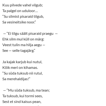
Kuu pilvede vahel vilgub;
Ta palgel on uduloor…
“Su silmist pisaraid tilgub,
Sa vesineitsike noor.”
—
“Ei tilgu säält pisaraid praegu
—
Ehk silm mul küll on märg:
Veest tulin ma hilja aegu
—
See
—
selle tagajärg.”
Ja kajak karjub kui nutul,
Kõik meri on kihamas.
“Su süda tuksub nii rutul,
Sa merehaldijas!”
—
“Mu süda tuksub, ma tean;
Ta tuksub, kui tormi sees,
Sest et sind kaisus pean,