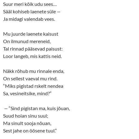
p
O
Suur meri kõik udu sees…
e
p
n
e
Sääl kohiseb laenete süle
—
s
n
Ja midagi valendab vees.
i
s
n
i
n
n
e
n
Mu juurde laenete kaisust
w
e
w
w
On ilmunud mereneid,
i
w
n
i
Tal rinnad pääsevad paisust:
d
n
o
d
Loor langeb, mis kattis neid.
w
o
)
w
)
Näkk rõhub mu rinnale enda,
On sellest vaeval mu rind.
“Miks pigistad rskelt nendea
Sa, vesineitsike, mind?”
—
“Sind pigistan ma, kuis jõuan,
Suud hoian sinu suul;
Ma sinult sooja nõuan,
Sest jahe on öösene tuul.”