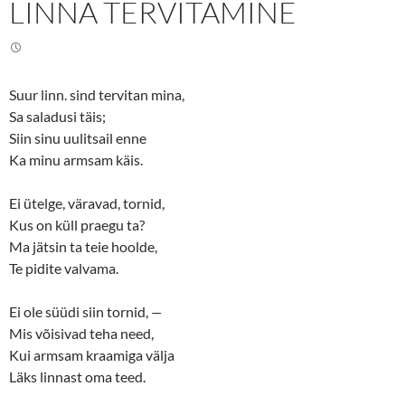
LINNA TERVITAMINE
T
F
w
a
i
c
t
e
t
b
e
o
r
o
(
k
Suur linn. sind tervitan mina,
O
(
p
O
Sa saladusi täis;
e
p
n
e
Siin sinu uulitsail enne
s
n
Ka minu armsam käis.
i
s
n
i
n
n
e
n
Ei ütelge, väravad, tornid,
w
e
w
w
Kus on küll praegu ta?
i
w
n
i
Ma jätsin ta teie hoolde,
d
n
o
d
Te pidite valvama.
w
o
)
w
)
Ei ole süüdi siin tornid,
—
Mis võisivad teha need,
Kui armsam kraamiga välja
Läks linnast oma teed.