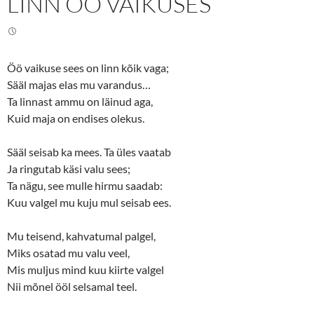
LINN ÖÖ VAIKUSES
w
a
i
c
t
e
t
b
e
o
r
o
(
k
Öö vaikuse sees on linn kõik vaga;
O
(
p
O
Sääl majas elas mu varandus…
e
p
n
e
Ta linnast ammu on läinud aga,
s
n
Kuid maja on endises olekus.
i
s
n
i
n
n
e
n
Sääl seisab ka mees. Ta üles vaatab
w
e
w
w
Ja ringutab käsi valu sees;
i
w
n
i
Ta nägu, see mulle hirmu saadab:
d
n
o
d
Kuu valgel mu kuju mul seisab ees.
w
o
)
w
)
Mu teisend, kahvatumal palgel,
Miks osatad mu valu veel,
Mis muljus mind kuu kiirte valgel
Nii mõnel ööl selsamal teel.