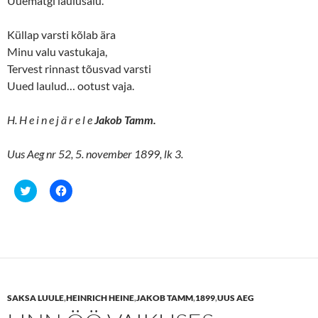
Uuematgi laulusalu.
e
n
w
e
w
w
i
w
Küllap varsti kõlab ära
n
i
d
n
Minu valu vastukaja,
o
d
w
o
Tervest rinnast tõusvad varsti
)
w
Uued laulud… ootust vaja.
)
H. H e i n e j ä r e l e
Jakob Tamm.
Uus Aeg nr 52, 5. november 1899, lk 3.
C
C
l
l
i
i
c
c
k
k
t
t
o
o
s
s
h
h
a
a
r
r
e
e
SAKSA LUULE
,
HEINRICH HEINE
,
JAKOB TAMM
,
1899
,
UUS AEG
o
o
n
n
T
F