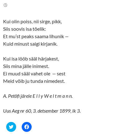
t
e
t
b
e
o
r
o
(
k
Kui olin poiss, nii sirge, pikk,
O
(
p
O
Siis soovis isa tõelik:
e
p
n
e
Et mu’st peaks saama lihunik
—
s
n
Kuid minust saigi kirjanik.
i
s
n
i
n
n
e
n
Kui isa lööb sääl härjakest,
w
e
w
w
Siis mina jälle inimest.
i
w
n
i
Ei muud sääl vahet ole
—
sest
d
n
o
d
Meid võib ju tunda nimedest.
w
o
)
w
)
A. Petöfi järele E l l y W e l t m a n n.
Uus Aeg nr 60, 3. detsember 1899, lk 3.
C
C
l
l
i
i
c
c