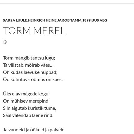
s
s
h
h
a
a
r
r
e
e
SAKSA LUULE
,
HEINRICH HEINE
,
JAKOB TAMM
,
1899
,
UUS AEG
o
o
n
n
TORM MEREL
T
F
w
a
i
c
t
e
t
b
e
o
r
o
(
k
Torm mängib tantsu lugu;
O
(
p
O
Ta vilistab, möirab väes…
e
p
n
e
Oh kudas laevuke hüppad;
s
n
Öö kohutav-rõõmus on käes.
i
s
n
i
n
n
e
n
Üks elav mägede kogu
w
e
w
w
On mühisev merepind:
i
w
n
i
Siin aigutab kuristik tume,
d
n
o
d
Sääl valendab laene rind.
w
o
)
w
)
Ja vandeid ja öökeid ja palveid