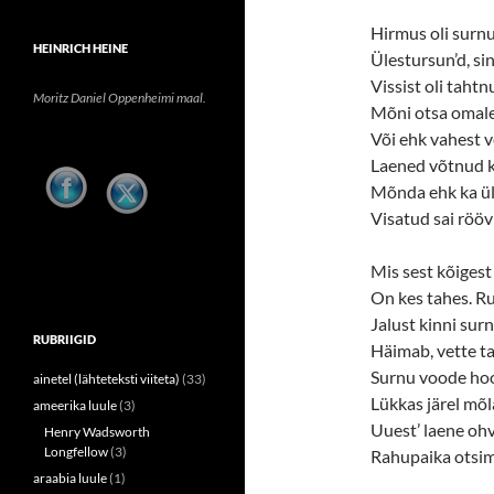
Hirmus oli surn
HEINRICH HEINE
Ülestursun’d, sin
Vissist oli taht
Moritz Daniel Oppenheimi maal.
Mõni otsa omale
Või ehk vahest 
Laened võtnud 
Mõnda ehk ka ül
Visatud sai rööv
Mis sest kõigest
On kes tahes. R
Jalust kinni sur
RUBRIIGID
Häimab, vette ta
Surnu voode hoo
ainetel (lähteteksti viiteta)
(33)
Lükkas järel mõl
ameerika luule
(3)
Uuest’ laene ohv
Henry Wadsworth
Longfellow
(3)
Rahupaika otsim
araabia luule
(1)