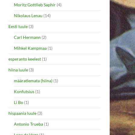
Moritz Gottlieb Saphir
(4)
Nikolaus Lenau
(14)
Eesti luule
(3)
Carl Hermann
(2)
Mihkel Kampmaa
(1)
esperanto keelest
(1)
hiina luule
(3)
määratlemata (hiina)
(1)
Konfutsius
(1)
Li Bo
(1)
hispaania luule
(3)
Antonio Trueba
(1)
Lope de Vega
(1)