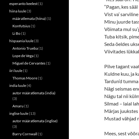
esperanto keelest
(1)
“Pagan, kes sääl
hiina luule
(3)
Vist va’ sarviline
määratlemata (hiina)
(1)
Minu juurde tass
Konfutsius
(1)
Võimata mul su’g
Li Bo
(1)
Tuba kitsik, pime
hispaania luule
(3)
Seda öeldes ukse
Antonio Trueba
(1)
Viivitades lükkab
Lope de Vega
(1)
Miguel de Cervantes
(1)
Pilve tagant va
iiri luule
(1)
Kuldne kuu, ja 
Thomas Moore
(1)
Tardun’d tumma
india luule
(4)
Nägi seismas en
autor määratlemata (india)
Nägu tal nii külm
(3)
Silmad – laial lah
Amaru
(1)
Märjas juukstes 
inglise luule
(13)
Mustad vähjad r
autor määratlemata (inglise)
(3)
Mees, sest võõr
Barry Cornwall
(1)