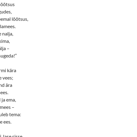
 õõtsus
gudes,
eemal lõõtsus,
lamees.
e nalja,
kima,
lja –
sugeda!”
rmi kära
 vees;
nd ära
ees.
ja ema,
 mees –
uuleb tema:
e ees.
, lase sisse