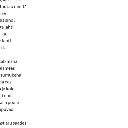
 tüütab mind?
 ise
is sind?
a jahti,
 ka.
 lahti
 ta.
atab maha
kalamees
 surnukeha
da ees.
 ja kole,
ti nad,
alla poole
ipuvad.
ast aru saades