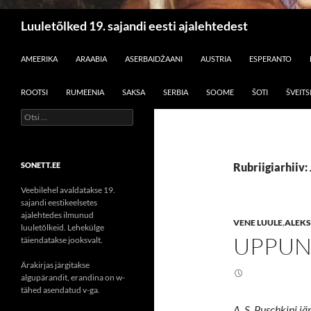
Otsi
Luuletõlked 19. sajandi eesti ajalehtedest
LIIGU SISU JUURDE
AMEERIKA
ARAABIA
ASERBAIDŽAANI
AUSTRIA
ESPERANTO
ROOTSI
RUMEENIA
SAKSA
SERBIA
SOOME
ŠOTI
ŠVEITS
Otsi:
SONETT.EE
Rubriigiarhiiv:
Veebilehel avaldatakse 19.
sajandi eestikeelsetes
ajalehtedes ilmunud
VENE LUULE
,
ALEKS
luuletõlkeid. Lehekülge
UPPUN
täiendatakse jooksvalt.
Ärakirjas järgitakse
algupärandit, erandina on w-
tähed asendatud v-ga.
A. S. Puschkini jär