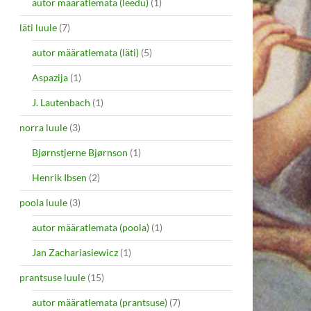
autor määratlemata (leedu)
(1)
läti luule
(7)
autor määratlemata (läti)
(5)
Aspazija
(1)
J. Lautenbach
(1)
norra luule
(3)
Bjørnstjerne Bjørnson
(1)
Henrik Ibsen
(2)
poola luule
(3)
autor määratlemata (poola)
(1)
Jan Zachariasiewicz
(1)
prantsuse luule
(15)
autor määratlemata (prantsuse)
(7)