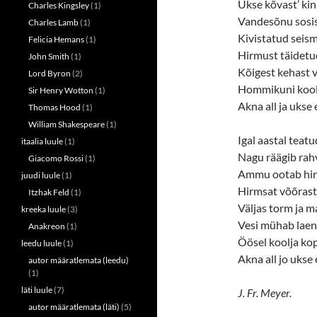
Ukse kõvast’ kinn
Charles Kingsley
(1)
Vandesõnu sosi
Charles Lamb
(1)
Kivistatud seisma
Felicia Hemans
(1)
Hirmust täidetu
John Smith
(1)
Kõigest kehast v
Lord Byron
(2)
Hommikuni koolj
Sir Henry Wotton
(1)
Akna all ja ukse 
Thomas Hood
(1)
William Shakespeare
(1)
Igal aastal teatu
itaalia luule
(1)
Nagu räägib rahv
Giacomo Rossi
(1)
Ammu ootab hir
juudi luule
(1)
Hirmsat võõrast
Itzhak Feld
(1)
Väljas torm ja m
kreeka luule
(3)
Vesi mühab laen
Anakreon
(1)
Öösel koolja ko
leedu luule
(1)
Akna all jo ukse 
autor määratlemata (leedu)
(1)
läti luule
(7)
J. Fr. Meyer.
autor määratlemata (läti)
(5)