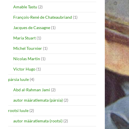
Amable Tastu
(2)
François-René de Chateaubriand
(1)
Jacques de Cassagne
(1)
Maria Stuart
(1)
Michel Tournier
(1)
Nicolas Martin
(1)
Victor Hugo
(1)
pärsia luule
(4)
Abd al-Rahman Jami
(2)
autor määratlemata (pärsia)
(2)
rootsi luule
(2)
autor määratlemata (rootsi)
(2)