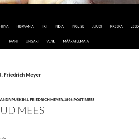
HIINA
HISPAANIA
IIRI
INDIA
INGLISE
JUUDI
KREEKA
LEE
I
TAANI
UNGARI
VENE
MÄÄRATLEMATA
 J. Friedrich Meyer
ANDR PUŠKIN
,
J. FRIEDRICH MEYER
,
1896
,
POSTIMEES
UD MEES
ele.