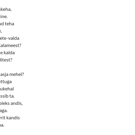
ukeha,
ine.
nud teha
,
vete-valda
kalameest?
e kalda
litest?
 asja mehel?
uttuga
nukehal
ssib ta.
leks andis,
aga.
rit kandis
a.