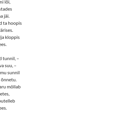
i lõi,
stades
 jäi.
d ta hoopis
ärises.
a kloppis
ees.
d tunnil, –
a suu, –
mu sunnil
 õnnetu.
aru möllab
etes,
putelleb
ees.