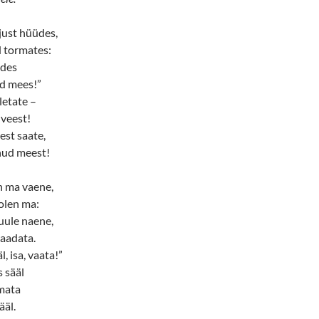
ljust hüüdes,
 tormates:
üdes
ud mees!”
letate –
 veest!
est saate,
nud meest!
h ma vaene,
 olen ma:
uule naene,
vaadata.
l, isa, vaata!”
s sääl
mata
ääl.