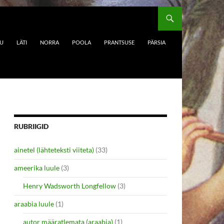
DU
LÄTI
NORRA
POOLA
PRANTSUSE
PÄRSIA
RUBRIIGID
ainetel (lähteteksti viiteta)
(33)
ameerika luule
(3)
Henry Wadsworth Longfellow
(3)
araabia luule
(1)
autor määratlemata (araabia)
(1)