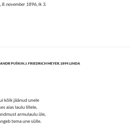
 8. november 1896, lk 3.
ANDR PUŠKIN
,
J. FRIEDRICH MEYER
,
1899
,
LINDA
i kõik jäänud unele
s aias laulu lillele,
 tundmust armulaulu üle,
angeb tema une sülle.