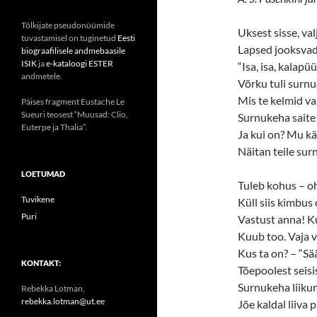
Tõlkijate pseudonüümide
Uksest sisse, va
tuvastamisel on tuginetud
Eesti
Lapsed jooksvad
biograafilisele andmebaasile
ISIK
ja
e-kataloogi ESTER
“Isa, isa, kalapü
andmetele.
Võrku tuli surn
Mis te kelmid va
Päises fragment Eustache Le
Sueuri teosest “Muusad: Clio,
Surnukeha saite
Euterpe ja Thalia”.
Ja kui on? Mu kä
Näitan teile sur
LOETUMAD
Tuleb kohus – o
Tuvikene
Küll siis kimbus
Puri
Vastust anna! K
Kuub too. Vaja 
Kus ta on? – “Sää
KONTAKT:
Tõepoolest seisi
Surnukeha liiku
Rebekka Lotman,
rebekka.lotman@ut.ee
Jõe kaldal liiva p