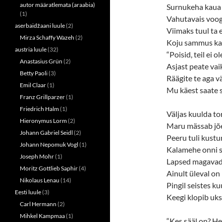
autor määratlemata (araabia)
Surnukeha kaua
(1)
Vahutavais voo
aserbaidžaani luule
(2)
Viimaks tuul ta 
Mirza Schaffy Wazeh
(2)
Koju sammus ka
austria luule
(32)
“Poisid, teil ei ol
Anastasius Grün
(2)
Asjast peate vai
Betty Paoli
(3)
Räägite te aga vä
Emil Claar
(1)
Mu käest saate 
Franz Grillparzer
(1)
Friedrich Halm
(1)
Väljas kuulda to
Hieronymus Lorm
(2)
Maru mässab jõe
Johann Gabriel Seidl
(2)
Peeru tuli kustu
Johann Nepomuk Vogl
(1)
Kalamehe onni s
Joseph Mohr
(1)
Lapsed magavad 
Moritz Gottlieb Saphir
(4)
Ainult üleval on
Nikolaus Lenau
(14)
Pingil seistes k
Eesti luule
(3)
Keegi klopib uks
Carl Hermann
(2)
Mihkel Kampmaa
(1)
“Kes sääl on? Hei