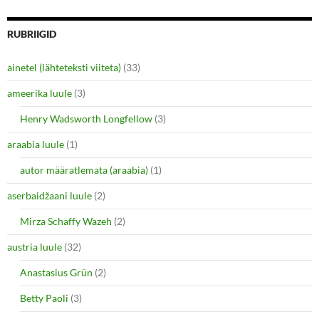
r
r
e
e
o
o
n
n
RUBRIIGID
T
F
w
a
i
c
ainetel (lähteteksti viiteta)
(33)
t
e
t
b
e
o
ameerika luule
(3)
r
o
(
k
O
(
Henry Wadsworth Longfellow
(3)
p
O
e
p
araabia luule
n
(1)
e
s
n
i
s
autor määratlemata (araabia)
(1)
n
i
n
n
e
n
aserbaidžaani luule
(2)
w
e
w
w
i
w
Mirza Schaffy Wazeh
(2)
n
i
d
n
o
d
austria luule
(32)
w
o
)
w
Anastasius Grün
(2)
)
Betty Paoli
(3)