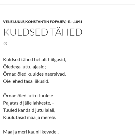
s
s
h
h
a
a
r
r
e
e
VENE LUULE
,
KONSTANTIN FOFAJEV
,
–R.–
,
1891
o
o
n
n
KULDSED TÄHED
T
F
w
a
i
c
t
e
t
b
e
o
r
o
(
k
Kuldsed tähed hellalt hiilgasid,
O
(
p
O
Õiedega juttu ajasid;
e
p
n
e
Õrnad õied kuuldes naersivad,
s
n
Õie lehed tasa liikusid.
i
s
n
i
n
n
e
n
Õrnad õied juttu tuulele
w
e
w
w
Pajatasid jälle lahkeste, –
i
w
n
i
Tuuled kandsid jutu laiali,
d
n
o
d
Kuulutasid maa ja merele.
w
o
)
w
)
Maa ja meri kaunil kevadel,