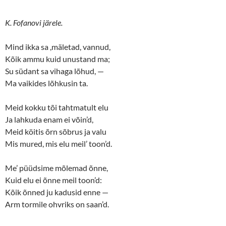
K. Fofanovi järele.
Mind ikka sa ,mäletad, vannud,
Kõik ammu kuid unustand ma;
Su südant sa vihaga lõhud, —
Ma vaikides lõhkusin ta.
Meid kokku tõi tahtmatult elu
Ja lahkuda enam ei võin’d,
Meid köitis õrn sõbrus ja valu
Mis mured, mis elu meil’ toon’d.
Me’ püüdsime mõlemad õnne,
Kuid elu ei õnne meil toon’d:
Kõik õnned ju kadusid enne —
Arm tormile ohvriks on saan’d.