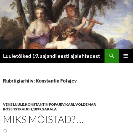
Otsi
Luuletõlked 19. sajandi eesti ajalehtedest
LIIGU
PEAME
SISU
JUURDE
Rubriigiarhiiv: Konstantin Fofajev
VENE LUULE
,
KONSTANTIN FOFAJEV
,
KARL VOLDEMAR
ROSENSTRAUCH
,
1899
,
SAKALA
MIKS MÕISTAD? …