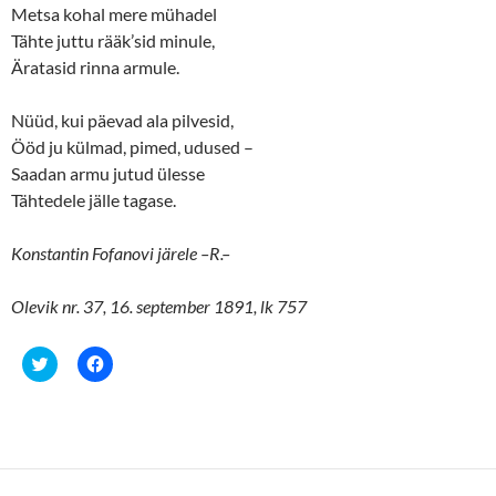
Metsa kohal mere mühadel
Tähte juttu rääk’sid minule,
Äratasid rinna armule.
Nüüd, kui päevad ala pilvesid,
Ööd ju külmad, pimed, udused –
Saadan armu jutud ülesse
Tähtedele jälle tagase.
Konstantin Fofanovi järele –R.–
Olevik nr. 37, 16. september 1891, lk 757
C
C
l
l
i
i
c
c
k
k
t
t
o
o
s
s
h
h
a
a