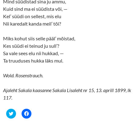
Mind süüdistad sina ju ammu,
Kuid sind ma ei süüdista või, —
Kel’ süüdi on sellest, mis elu
Nii karedalt kanda meil’ tõi?
Miks kohut siis selle pääl’ mõistad,
Kes süüdi ei teinud ju sull’?
Sa vale sees elu nii hukkad, —
Ta truuduses hukka läks mul.
Wold. Rosenstrauch.
Ajaleht Sakala kaasanne Sakala Lisaleht nr 15, 13. aprill 1899, lk
117.
C
C
l
l
i
i
c
c
k
k
t
t
o
o