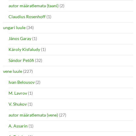
autor määratlemata (taani)
(2)
Claudius Rosenhoff
(1)
ungari luule
(34)
János Garay
(1)
Károly Kisfaludy
(1)
Sándor Petőfi
(32)
vene luule
(227)
Ivan Belousov
(2)
M. Lavrov
(1)
V. Shukov
(1)
autor määratlemata (vene)
(27)
A. Assarin
(1)