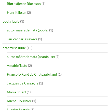
Bjørnstjerne Bjørnson
(1)
Henrik Ibsen
(2)
poola luule
(3)
autor määratlemata (poola)
(1)
Jan Zachariasiewicz
(1)
prantsuse luule
(15)
autor määratlemata (prantsuse)
(7)
Amable Tastu
(2)
François-René de Chateaubriand
(1)
Jacques de Cassagne
(1)
Maria Stuart
(1)
Michel Tournier
(1)
Nicolas Martin
(1)