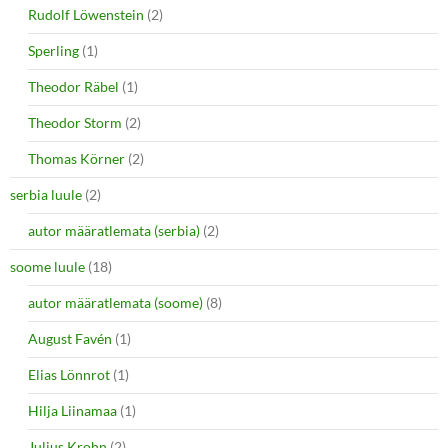
Rudolf Löwenstein
(2)
Sperling
(1)
Theodor Räbel
(1)
Theodor Storm
(2)
Thomas Körner
(2)
serbia luule
(2)
autor määratlemata (serbia)
(2)
soome luule
(18)
autor määratlemata (soome)
(8)
August Favén
(1)
Elias Lönnrot
(1)
Hilja Liinamaa
(1)
Julius Krohn
(2)