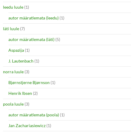
leedu luule
(1)
autor määratlemata (leedu)
(1)
läti luule
(7)
autor määratlemata (läti)
(5)
Aspazija
(1)
J. Lautenbach
(1)
norra luule
(3)
Bjørnstjerne Bjørnson
(1)
Henrik Ibsen
(2)
poola luule
(3)
autor määratlemata (poola)
(1)
Jan Zachariasiewicz
(1)