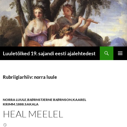
Otsi
Luuletõlked 19. sajandi eesti ajalehtedest
LIIGU
PEAME
SISU
JUURDE
Rubriigiarhiiv: norra luule
NORRA LUULE
,
BJØRNSTJERNE BJØRNSON
,
KAAREL
KRIMM
,
1888
,
SAKALA
HEAL MEELEL