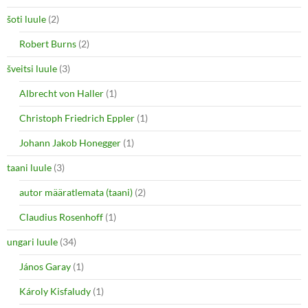
šoti luule
(2)
Robert Burns
(2)
šveitsi luule
(3)
Albrecht von Haller
(1)
Christoph Friedrich Eppler
(1)
Johann Jakob Honegger
(1)
taani luule
(3)
autor määratlemata (taani)
(2)
Claudius Rosenhoff
(1)
ungari luule
(34)
János Garay
(1)
Károly Kisfaludy
(1)