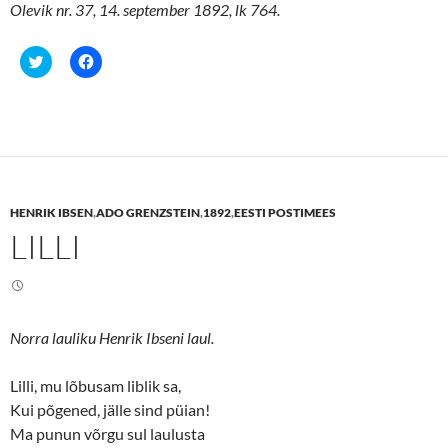
Olevik nr. 37, 14. september 1892, lk 764.
C
C
l
l
i
i
c
c
k
k
t
t
o
o
s
s
h
h
a
a
r
r
e
e
HENRIK IBSEN
,
ADO GRENZSTEIN
,
1892
,
EESTI POSTIMEES
o
o
n
n
LILLI
T
F
w
a
i
c
t
e
t
b
e
o
r
o
(
k
Norra lauliku Henrik Ibseni laul.
O
(
p
O
e
p
n
e
Lilli, mu lõbusam liblik sa,
s
n
Kui põgened, jälle sind püian!
i
s
n
i
Ma punun võrgu sul laulusta
n
n