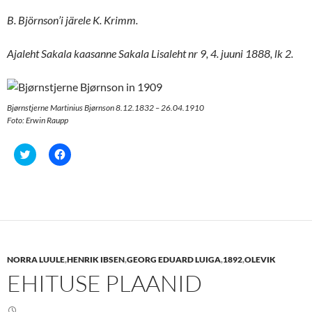
B. Björnson’i järele K. Krimm.
Ajaleht Sakala kaasanne Sakala Lisaleht
nr 9, 4. juuni 1888, lk 2.
Bjørnstjerne Martinius Bjørnson 8.12.1832 – 26.04.1910
Foto: Erwin Raupp
C
C
l
l
i
i
c
c
k
k
t
t
o
o
s
s
h
h
a
a
r
r
e
e
NORRA LUULE
,
HENRIK IBSEN
,
GEORG EDUARD LUIGA
,
1892
,
OLEVIK
o
o
n
n
EHITUSE PLAANID
T
F
w
a
i
c
t
e