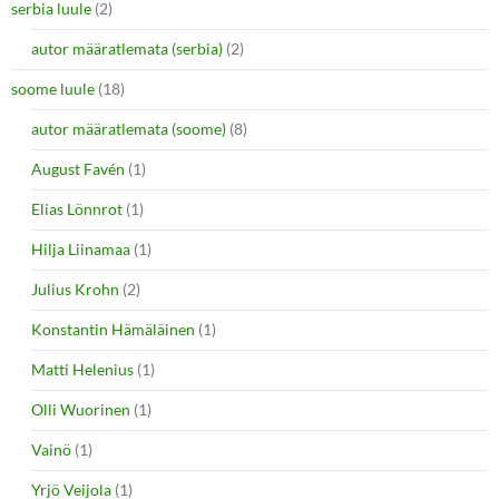
serbia luule
(2)
autor määratlemata (serbia)
(2)
soome luule
(18)
autor määratlemata (soome)
(8)
August Favén
(1)
Elias Lönnrot
(1)
Hilja Liinamaa
(1)
Julius Krohn
(2)
Konstantin Hämäläinen
(1)
Matti Helenius
(1)
Olli Wuorinen
(1)
Vainö
(1)
Yrjö Veijola
(1)