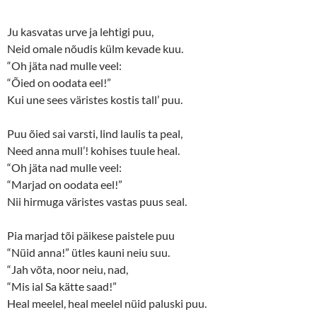
Ju kasvatas urve ja lehtigi puu,
Neid omale nõudis külm kevade kuu.
“Oh jäta nad mulle veel:
“Õied on oodata eel!”
Kui une sees väristes kostis tall’ puu.
Puu õied sai varsti, lind laulis ta peal,
Need anna mull’! kohises tuule heal.
“Oh jäta nad mulle veel:
“Marjad on oodata eel!”
Nii hirmuga väristes vastas puus seal.
Pia marjad tõi päikese paistele puu
“Nüid anna!” ütles kauni neiu suu.
“Jah võta, noor neiu, nad,
“Mis ial Sa kätte saad!”
Heal meelel, heal meelel nüid paluski puu.