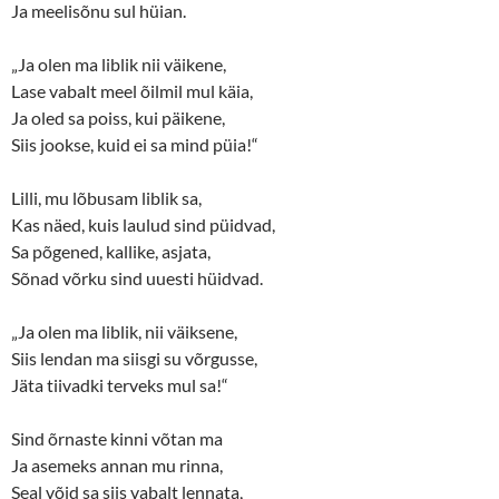
e
n
Ja meelisõnu sul hüian.
w
e
w
w
i
w
n
i
„Ja olen ma liblik nii väikene,
d
n
o
d
Lase vabalt meel õilmil mul käia,
w
o
Ja oled sa poiss, kui päikene,
)
w
)
Siis jookse, kuid ei sa mind püia!“
Lilli, mu lõbusam liblik sa,
Kas näed, kuis laulud sind püidvad,
Sa põgened, kallike, asjata,
Sõnad võrku sind uuesti hüidvad.
„Ja olen ma liblik, nii väiksene,
Siis lendan ma siisgi su võrgusse,
Jäta tiivadki terveks mul sa!“
Sind õrnaste kinni võtan ma
Ja asemeks annan mu rinna,
Seal võid sa siis vabalt lennata,