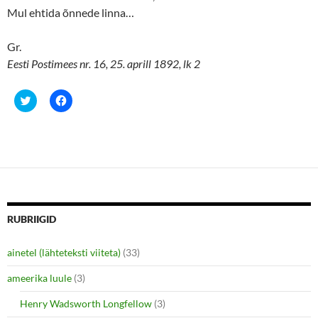
Mul ehtida õnnede linna…
Gr.
Eesti Postimees nr. 16, 25. aprill 1892, lk 2
C
C
l
l
i
i
c
c
k
k
t
t
o
o
s
s
h
h
a
a
r
r
e
e
o
o
n
n
RUBRIIGID
T
F
w
a
i
c
ainetel (lähteteksti viiteta)
(33)
t
e
t
b
e
o
ameerika luule
(3)
r
o
(
k
O
(
Henry Wadsworth Longfellow
(3)
p
O