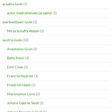
e
p
araabia luule
n
(1)
e
s
n
i
s
autor määratlemata (araabia)
(1)
n
i
n
n
e
n
aserbaidžaani luule
(2)
w
e
w
w
i
w
Mirza Schaffy Wazeh
(2)
n
i
d
n
o
d
austria luule
(32)
w
o
)
w
Anastasius Grün
(2)
)
Betty Paoli
(3)
Emil Claar
(1)
Franz Grillparzer
(1)
Friedrich Halm
(1)
Hieronymus Lorm
(2)
Johann Gabriel Seidl
(2)
Johann Nepomuk Vogl
(1)