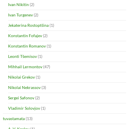
Ivan Nikitin
(2)
Ivan Turgenev
(2)
Jekaterina Rostoptšina
(1)
Konstantin Fofajev
(2)
Konstantin Romanov
(1)
Leonti Tšemisov
(1)
Mihhail Lermontov
(47)
Nikolai Grekov
(1)
Nikolai Nekrassov
(3)
Sergei Safonov
(2)
Vladimir Solovjov
(1)
tuvastamata
(13)
A. V. Koslov
(1)