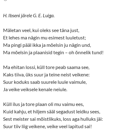
t
b
e
o
r
o
(
k
H. Ibseni järele G. E. Luiga.
O
(
p
O
e
p
n
e
Mäletan veel, kui oleks see täna just,
s
n
Et lehes ma nägin mu esimest luuletust;
i
s
n
i
Ma pingi pääl ikka ja mõelsin ju nägin und,
n
n
e
n
Ma mõelsin ja plaanisid tegin – oh õnnelik tund!
w
e
w
w
i
w
n
i
Ma ehitan lossi, küll tore peab saama see,
d
n
o
d
Kaks tiiva, üks suur ja teine neist veikene:
w
o
Suur koduks saab suurele luule vaimule,
)
w
)
Ja veike veiksele kenale neiule.
Küll ilus ja tore plaan oli mu vaimu ees,
Kuid kahju, et hiljem sääl segadust leidku sees,
Sest meister sai mõistlikuks, loss aga hulluks jäi:
Suur tiiv liig veikene, veike veel lapitud sai!