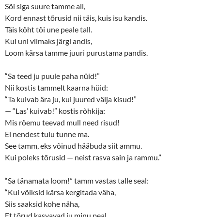
n
e
Sõi siga suure tamme all,
s
n
Kord ennast tõrusid nii täis, kuis isu kandis.
i
s
n
i
Täis kõht tõi une peale tall.
n
n
e
n
Kui uni viimaks järgi andis,
w
e
w
w
Loom kärsa tamme juuri purustama pandis.
i
w
n
i
d
n
o
d
“Sa teed ju puule paha nüid!”
w
o
Nii kostis tammelt kaarna hüid:
)
w
)
“Ta kuivab ära ju, kui juured välja kisud!”
— “Las’ kuivab!” kostis rõhkija:
Mis rõemu teevad mull need risud!
Ei nendest tulu tunne ma.
See tamm, eks võinud hääbuda siit ammu.
Kui poleks tõrusid — neist rasva sain ja rammu.”
“Sa tänamata loom!” tamm vastas talle seal:
“Kui võiksid kärsa kergitada väha,
Siis saaksid kohe näha,
Et tõrud kasvavad ju minu peal.