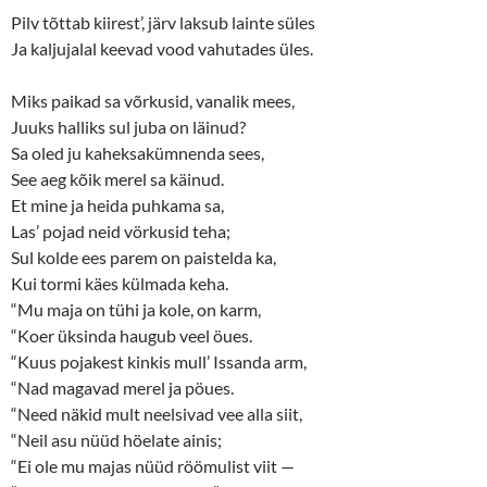
e
p
n
e
Pilv tõttab kiirest’, järv laksub lainte süles
s
n
Ja kaljujalal keevad vood vahutades üles.
i
s
n
i
n
n
e
n
Miks paikad sa võrkusid, vanalik mees,
w
e
w
w
Juuks halliks sul juba on läinud?
i
w
n
i
Sa oled ju kaheksakümnenda sees,
d
n
o
d
See aeg kõik merel sa käinud.
w
o
Et mine ja heida puhkama sa,
)
w
)
Las’ pojad neid vörkusid teha;
Sul kolde ees parem on paistelda ka,
Kui tormi käes külmada keha.
“Mu maja on tühi ja kole, on karm,
“Koer üksinda haugub veel öues.
“Kuus pojakest kinkis mull’ Issanda arm,
“Nad magavad merel ja pöues.
“Need näkid mult neelsivad vee alla siit,
“Neil asu nüüd höelate ainis;
“Ei ole mu majas nüüd röömulist viit —