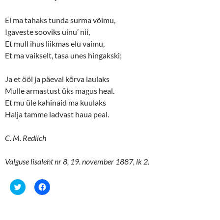
Ei ma tahaks tunda surma võimu,
Igaveste sooviks uinu’ nii,
Et mull ihus liikmas elu vaimu,
Et ma vaikselt, tasa unes hingakski;
Ja et ööl ja päeval kõrva laulaks
Mulle armastust üks magus heal.
Et mu üle kahinaid ma kuulaks
Halja tamme ladvast haua peal.
C. M. Redlich
Valguse lisaleht nr 8, 19. november 1887, lk 2.
C
C
l
l
i
i
c
c
k
k
t
t