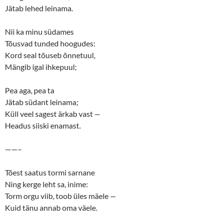
s
n
Jätab lehed leinama.
i
s
n
i
n
n
e
n
Nii ka minu südames
w
e
w
w
Tõusvad tunded hoogudes:
i
w
n
i
Kord seal tõuseb õnnetuul,
d
n
o
d
Mängib igal ihkepuul;
w
o
)
w
)
Pea aga, pea ta
Jätab südant leinama;
Küll veel sagest ärkab vast
—
Headus siiski enamast.
——–
Tõest saatus tormi sarnane
Ning kerge leht sa, inime:
Torm orgu viib, toob üles mäele
—
Kuid tänu annab oma väele.