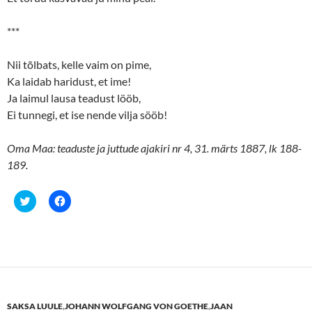
***
Nii tõlbats, kelle vaim on pime,
Ka laidab haridust, et ime!
Ja laimul lausa teadust lööb,
Ei tunnegi, et ise nende vilja sööb!
Oma Maa: teaduste ja juttude ajakiri nr 4, 31. märts 1887, lk 188-
189.
C
C
l
l
i
i
c
c
k
k
t
t
o
o
s
s
h
h
a
a
r
r
e
e
SAKSA LUULE
,
JOHANN WOLFGANG VON GOETHE
,
JAAN
o
o