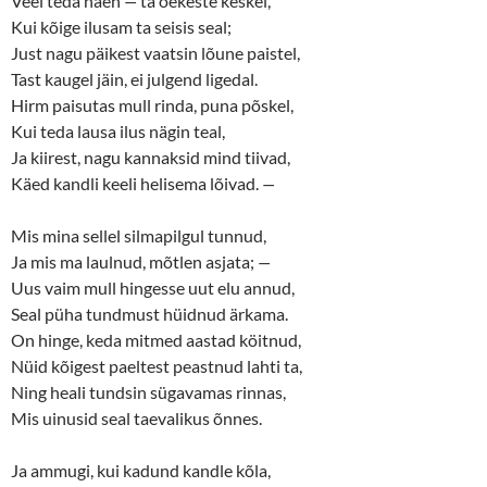
Veel teda näen
—
ta õekeste keskel,
s
n
Kui kõige ilusam ta seisis seal;
i
s
n
i
Just nagu päikest vaatsin lõune paistel,
n
n
e
n
Tast kaugel jäin, ei julgend ligedal.
w
e
w
w
Hirm paisutas mull rinda, puna põskel,
i
w
n
i
Kui teda lausa ilus nägin teal,
d
n
o
d
Ja kiirest, nagu kannaksid mind tiivad,
w
o
Käed kandli keeli helisema lõivad.
)
w
—
)
Mis mina sellel silmapilgul tunnud,
Ja mis ma laulnud, mõtlen asjata;
—
Uus vaim mull hingesse uut elu annud,
Seal püha tundmust hüidnud ärkama.
On hinge, keda mitmed aastad köitnud,
Nüid kõigest paeltest peastnud lahti ta,
Ning heali tundsin sügavamas rinnas,
Mis uinusid seal taevalikus õnnes.
Ja ammugi, kui kadund kandle kõla,