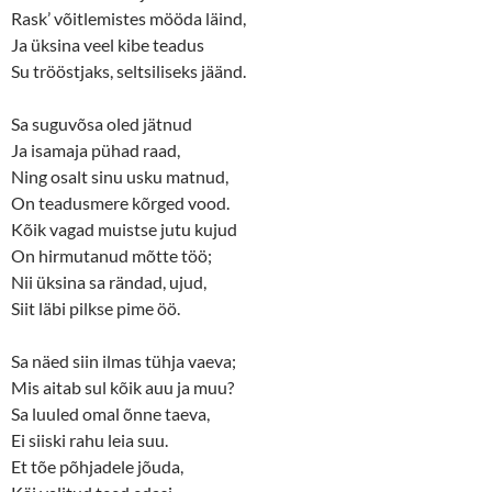
e
n
Rask’ võitlemistes mööda läind,
w
e
w
w
Ja üksina veel kibe teadus
i
w
n
i
Su trööstjaks, seltsiliseks jäänd.
d
n
o
d
w
o
Sa suguvõsa oled jätnud
)
w
)
Ja isamaja pühad raad,
Ning osalt sinu usku matnud,
On teadusmere kõrged vood.
Kõik vagad muistse jutu kujud
On hirmutanud mõtte töö;
Nii üksina sa rändad, ujud,
Siit läbi pilkse pime öö.
Sa näed siin ilmas tühja vaeva;
Mis aitab sul kõik auu ja muu?
Sa luuled omal õnne taeva,
Ei siiski rahu leia suu.
Et tõe põhjadele jõuda,