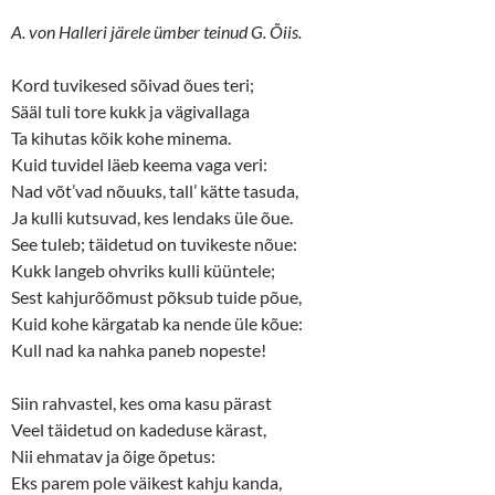
r
o
(
k
A. von Halleri järele ümber teinud G. Õiis.
O
(
p
O
e
p
n
e
Kord tuvikesed sõivad õues teri;
s
n
Sääl tuli tore kukk ja vägivallaga
i
s
n
i
Ta kihutas kõik kohe minema.
n
n
e
n
Kuid tuvidel läeb keema vaga veri:
w
e
w
w
Nad võt’vad nõuuks, tall’ kätte tasuda,
i
w
n
i
Ja kulli kutsuvad, kes lendaks üle õue.
d
n
o
d
See tuleb; täidetud on tuvikeste nõue:
w
o
Kukk langeb ohvriks kulli küüntele;
)
w
)
Sest kahjurõõmust põksub tuide põue,
Kuid kohe kärgatab ka nende üle kõue:
Kull nad ka nahka paneb nopeste!
Siin rahvastel, kes oma kasu pärast
Veel täidetud on kadeduse kärast,
Nii ehmatav ja õige õpetus:
Eks parem pole väikest kahju kanda,