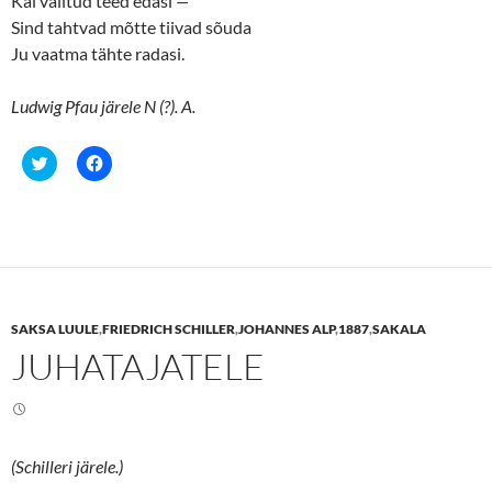
Käi valitud teed edasi
—
Sind tahtvad mõtte tiivad sõuda
Ju vaatma tähte radasi.
Ludwig Pfau järele N (?). A.
C
C
l
l
i
i
c
c
k
k
t
t
o
o
s
s
h
h
a
a
r
r
e
e
SAKSA LUULE
,
FRIEDRICH SCHILLER
,
JOHANNES ALP
,
1887
,
SAKALA
o
o
n
n
JUHATAJATELE
T
F
w
a
i
c
t
e
t
b
e
o
r
o
(
k
(Schilleri järele.)
O
(
p
O