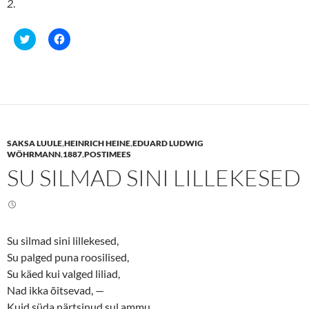
2
.
C
C
l
l
i
i
c
c
k
k
t
t
o
o
s
s
h
h
a
a
r
r
e
e
SAKSA LUULE
,
HEINRICH HEINE
,
EDUARD LUDWIG
o
o
n
n
WÖHRMANN
,
1887
,
POSTIMEES
T
F
SU SILMAD SINI LILLEKESED
w
a
i
c
t
e
t
b
e
o
r
o
(
k
O
(
Su silmad sini lillekesed,
p
O
e
p
Su palged puna roosilised,
n
e
s
n
Su käed kui valged liliad,
i
s
n
i
Nad ikka õitsevad, —
n
n
Kuid süda närtsinud sul ammu…
e
n