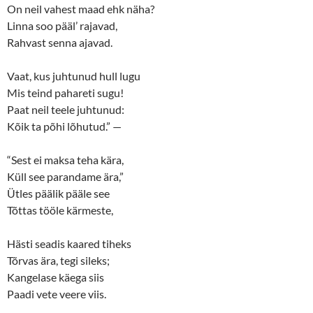
On neil vahest maad ehk näha?
Linna soo pääl’ rajavad,
Rahvast senna ajavad.
Vaat, kus juhtunud hull lugu
Mis teind pahareti sugu!
Paat neil teele juhtunud:
Kõik ta põhi lõhutud.” —
“Sest ei maksa teha kära,
Küll see parandame ära,”
Ütles päälik pääle see
Tõttas tööle kärmeste,
Hästi seadis kaared tiheks
Tõrvas ära, tegi sileks;
Kangelase käega siis
Paadi vete veere viis.