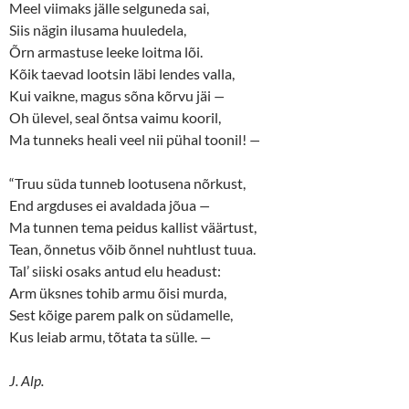
Meel viimaks jälle selguneda sai,
Siis nägin ilusama huuledela,
Õrn armastuse leeke loitma lõi.
Kõik taevad lootsin läbi lendes valla,
Kui vaikne, magus sõna kõrvu jäi
—
Oh ülevel, seal õntsa vaimu kooril,
Ma tunneks heali veel nii pühal toonil!
—
“Truu süda tunneb lootusena nõrkust,
End argduses ei avaldada jõua
—
Ma tunnen tema peidus kallist väärtust,
Tean, õnnetus võib õnnel nuhtlust tuua.
Tal’ siiski osaks antud elu headust:
Arm üksnes tohib armu õisi murda,
Sest kõige parem palk on südamelle,
Kus leiab armu, tõtata ta sülle.
—
J. Alp.