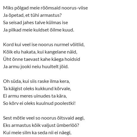
e
p
n
e
Miks põlgad meie rõõmsaid noorus-viise
s
n
Ja õpetad, et tühi armastus?
i
s
n
i
Sa seisad jahes talve külmas ise
n
n
e
n
Ja pilkad meie kuldset õilme kuud.
w
e
w
w
i
w
n
i
Kord kui veel ise noorus nurmel võitlid,
d
n
o
d
Kõik elu hakata, kui kangelane näid,
w
o
Üht õnne taevast kahe käega hoidsid
)
w
)
Ja armu jooki neiu huultelt jõid.
Oh süda, kui siis raske ilma kera,
Ta käigist oleks kukkund kõrvale,
Ei armu meres uinudes ta kära,
So kõrv ei oleks kuulnud poolestki!
Sest mõtle veel so noorus õitsvaid aegi,
Eks armastus kõik valjust ümberlöö?
Kui meie silm ka seda nii ei näegi,