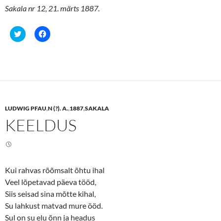
Sakala nr 12, 21. märts 1887.
C
C
l
l
i
i
c
c
k
k
t
t
o
o
s
s
h
h
a
a
r
r
e
e
LUDWIG PFAU
,
N (?). A.
,
1887
,
SAKALA
o
o
n
n
KEELDUS
T
F
w
a
i
c
t
e
t
b
e
o
r
o
(
k
Kui rahvas rõõmsalt õhtu ihal
O
(
p
O
Veel lõpetavad päeva tööd,
e
p
n
e
Siis seisad sina mõtte kihal,
s
n
Su lahkust matvad mure ööd.
i
s
n
i
Sul on su elu õnn ja headus
n
n