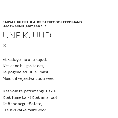
o
o
s
s
h
h
a
a
r
r
e
e
SAKSA LUULE
,
PAUL AUGUST THEODOR FERDINAND
o
o
n
n
HAGEMANN
,
P.
,
1887
,
SAKALA
T
F
UNE KUJUD
w
a
i
c
t
e
t
b
e
o
r
o
(
k
O
(
Et kaduge mu une kujud,
p
O
e
p
Kes enne hiilgasite ees,
n
e
s
n
Te’ põgenejad luule ilmast
i
s
n
i
Nüid uitke jäädvalt udu sees.
n
n
e
n
w
e
Kes võib te’ petismängu usku?
w
w
i
w
Kõik tume käik! Kõik ämar öö!
n
i
d
n
Te’ õnne aegu tõotate,
o
d
w
o
Ei siiski katke mure vöö!
)
w
)