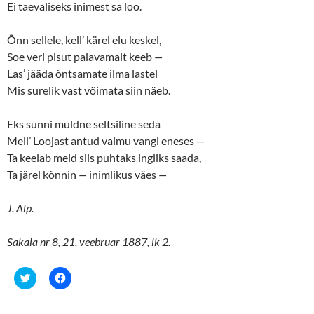
Ei taevaliseks inimest sa loo.
Õnn sellele, kell’ kärel elu keskel,
Soe veri pisut palavamalt keeb
—
Las’ jääda õntsamate ilma lastel
Mis surelik vast võimata siin näeb.
Eks sunni muldne seltsiline seda
Meil’ Loojast antud vaimu vangi eneses
—
Ta keelab meid siis puhtaks ingliks saada,
Ta järel kõnnin
—
inimlikus väes
—
J. Alp.
Sakala nr 8, 21. veebruar 1887, lk 2.
C
C
l
l
i
i
c
c
k
k