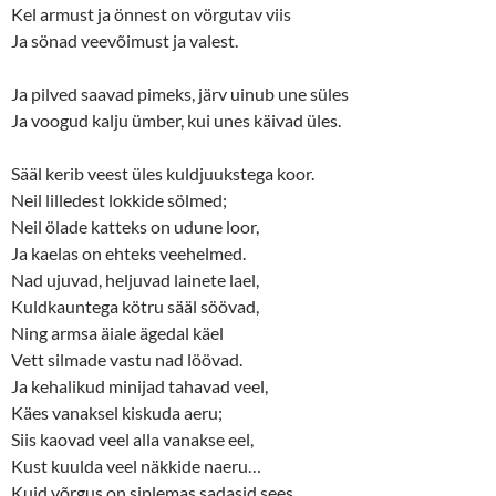
Kel armust ja önnest on vörgutav viis
Ja sönad veevõimust ja valest.
Ja pilved saavad pimeks, järv uinub une süles
Ja voogud kalju ümber, kui unes käivad üles.
Sääl kerib veest üles kuldjuukstega koor.
Neil lilledest lokkide sölmed;
Neil ölade katteks on udune loor,
Ja kaelas on ehteks veehelmed.
Nad ujuvad, heljuvad lainete lael,
Kuldkauntega kötru sääl söövad,
Ning armsa äiale ägedal käel
Vett silmade vastu nad löövad.
Ja kehalikud minijad tahavad veel,
Käes vanaksel kiskuda aeru;
Siis kaovad veel alla vanakse eel,
Kust kuulda veel näkkide naeru…
Kuid võrgus on siplemas sadasid sees,