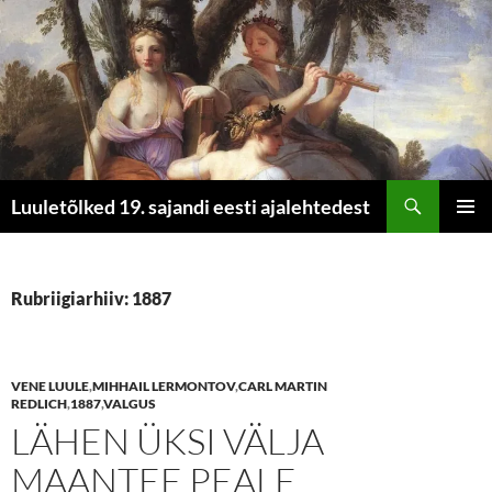
Otsi
Luuletõlked 19. sajandi eesti ajalehtedest
LIIGU
PEAME
SISU
JUURDE
Rubriigiarhiiv: 1887
VENE LUULE
,
MIHHAIL LERMONTOV
,
CARL MARTIN
REDLICH
,
1887
,
VALGUS
LÄHEN ÜKSI VÄLJA
MAANTEE PEALE