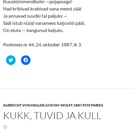
Kuuskümmendkolm —pojapoega!
Nad kribivad krabivad vana meest sääl
Ja annavad suudki tal paljuks —
Sääl istub nüüd vanamees kaljuvöö pääl,
On eluta — kangunud kaljuks.
Postimees nr 44, 24. oktoober 1887, lk 3.
C
C
l
l
i
i
c
c
k
k
t
t
o
o
s
s
h
h
a
a
r
r
e
e
ALBRECHT VON HALLER
,
GUSTAV WULFF
,
1887
,
POSTIMEES
o
o
n
n
KUKK, TUVID JA KULL
T
F
w
a
i
c
t
e
t
b
e
o