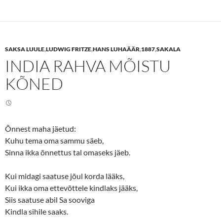
t
t
o
o
s
s
h
h
a
a
r
r
e
e
SAKSA LUULE
,
LUDWIG FRITZE
,
HANS LUHAÄÄR
,
1887
,
SAKALA
o
o
n
n
INDIA RAHVA MÕISTU
T
F
w
a
i
c
KÕNED
t
e
t
b
e
o
r
o
(
k
O
(
p
O
e
p
Õnnest maha jäetud:
n
e
Kuhu tema oma sammu säeb,
s
n
i
s
Sinna ikka õnnettus tal omaseks jäeb.
n
i
n
n
e
n
w
e
Kui midagi saatuse jõul korda lääks,
w
w
i
w
Kui ikka oma ettevõttele kindlaks jääks,
n
i
d
n
Siis saatuse abil Sa sooviga
o
d
w
o
Kindla sihile saaks.
)
w