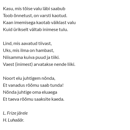
)
Kasu, mis tõise valu läbi saabub
Toob õnnetust, on varsti kaotud.
Kaan imemisega kaotab väiklast valu
Kuid ürikselt vältab inimese tulu.
Lind, mis aavatud tiivast,
Uks, mis ilma on hambast,
Niisamma kuiva puud ja tiiki.
Vaest (inimest) arvatakse nende liiki.
Noort elu juhtigem nõnda,
Et vanadus rõõmu saab tunda!
Nõnda juhtige oma eluaega
Et taeva rõõmu saaksite kaeda.
L. Frize järele
H. Luhaäär.