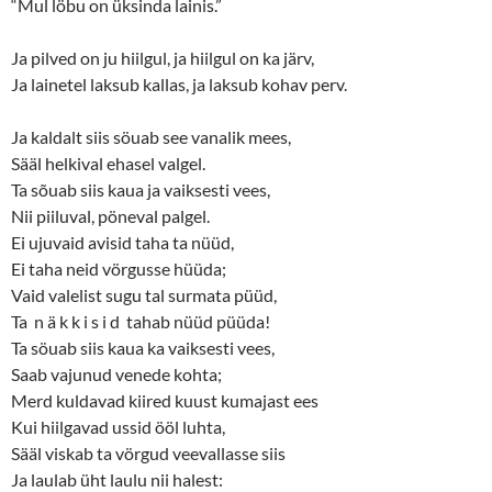
“Mul löbu on üksinda lainis.”
Ja pilved on ju hiilgul, ja hiilgul on ka järv,
Ja lainetel laksub kallas, ja laksub kohav perv.
Ja kaldalt siis söuab see vanalik mees,
Sääl helkival ehasel valgel.
Ta sõuab siis kaua ja vaiksesti vees,
Nii piiluval, pöneval palgel.
Ei ujuvaid avisid taha ta nüüd,
Ei taha neid vörgusse hüüda;
Vaid valelist sugu tal surmata püüd,
Ta n ä k k i s i d tahab nüüd püüda!
Ta söuab siis kaua ka vaiksesti vees,
Saab vajunud venede kohta;
Merd kuldavad kiired kuust kumajast ees
Kui hiilgavad ussid ööl luhta,
Sääl viskab ta vörgud veevallasse siis
Ja laulab üht laulu nii halest: