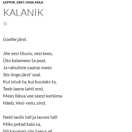
n
n
LEPPIK
,
1887
,
OMA MAA
T
F
KALANIK
w
a
i
c
t
e
t
b
e
o
r
o
(
k
O
(
Goethe järel.
p
O
e
p
n
e
s
n
Jõe vesi tõusis, vesi kees,
i
s
n
i
Üks kalamees ta peal,
n
n
Ja rahuliste vaatas mees
e
n
w
e
Siis õnge järel’ seal.
w
w
i
w
Kui istub ta, kui kuulaks ta,
n
i
d
n
Teeb laene lahti end,
o
d
w
o
Mees liikva vee seest kerkima
)
w
)
Näeb, Vesi-neiu, sind.
Neid laulis tall ja lauses tall:
Miks petad kala sa,
Nii kavalast siin taeva all