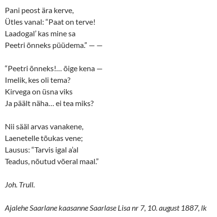
Pani peost ära kerve,
Ütles vanal: “Paat on terve!
Laadogal’ kas mine sa
Peetri õnneks püüdema.” — —
“Peetri õnneks!… õige kena —
Imelik, kes oli tema?
Kirvega on üsna viks
Ja päält näha… ei tea miks?
Nii sääl arvas vanakene,
Laenetelle tõukas vene;
Lausus: “Tarvis igal a’al
Teadus, nõutud võeral maal.”
Joh. Trull.
Ajalehe Saarlane kaasanne Saarlase Lisa nr 7, 10. august 1887, lk