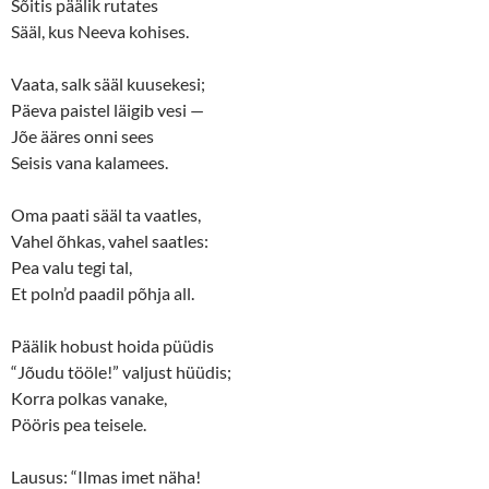
Sõitis päälik rutates
e
n
w
e
Sääl, kus Neeva kohises.
w
w
i
w
n
i
d
n
Vaata, salk sääl kuusekesi;
o
d
w
o
Päeva paistel läigib vesi —
)
w
)
Jõe ääres onni sees
Seisis vana kalamees.
Oma paati sääl ta vaatles,
Vahel õhkas, vahel saatles:
Pea valu tegi tal,
Et poln’d paadil põhja all.
Päälik hobust hoida püüdis
“Jõudu tööle!” valjust hüüdis;
Korra polkas vanake,
Pööris pea teisele.
Lausus: “Ilmas imet näha!