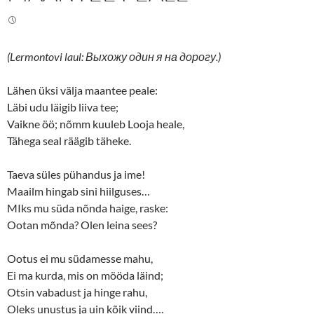
(Lermontovi laul: Выхожу один я на дорогу.)
Lähen üksi välja maantee peale:
Läbi udu läigib liiva tee;
Vaikne öö; nõmm kuuleb Looja heale,
Tähega seal räägib täheke.
Taeva süles pühandus ja ime!
Maailm hingab sini hiilguses…
MIks mu süda nõnda haige, raske:
Ootan mõnda? Olen leina sees?
Ootus ei mu südamesse mahu,
Ei ma kurda, mis on mööda läind;
Otsin vabadust ja hinge rahu,
Oleks unustus ja uin kõik viind….