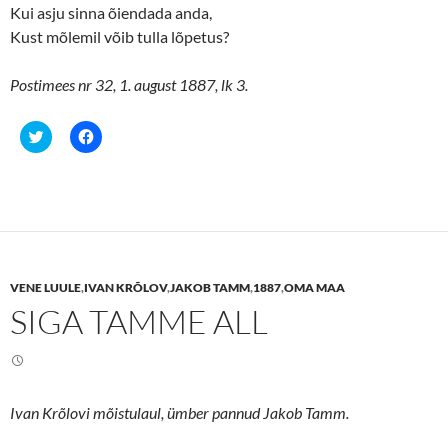
Kui asju sinna õiendada anda,
Kust mõlemil võib tulla lõpetus?
Postimees nr 32, 1. august 1887, lk 3.
C
C
l
l
i
i
c
c
k
k
t
t
o
o
s
s
h
h
a
a
r
r
e
e
VENE LUULE
,
IVAN KRÕLOV
,
JAKOB TAMM
,
1887
,
OMA MAA
o
o
n
n
SIGA TAMME ALL
T
F
w
a
i
c
t
e
t
b
e
o
r
o
(
k
Ivan Krõlovi mõistulaul, ümber pannud Jakob Tamm.
O
(
p
O
e
p