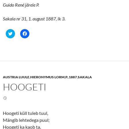
Guido René järele P.
Sakala nr 31, 1. august 1887, lk 3.
C
C
l
l
i
i
c
c
k
k
t
t
o
o
s
s
h
h
a
a
r
r
e
e
AUSTRIA LUULE
,
HIERONYMUS LORM
,
P.
,
1887
,
SAKALA
o
o
n
n
HOOGETI
T
F
w
a
i
c
t
e
t
b
e
o
r
o
(
k
Hoogeti küll tuleb tuul,
O
(
p
O
Mängib lehtedega puul;
e
p
n
e
Hoogeti ka kaob ta,