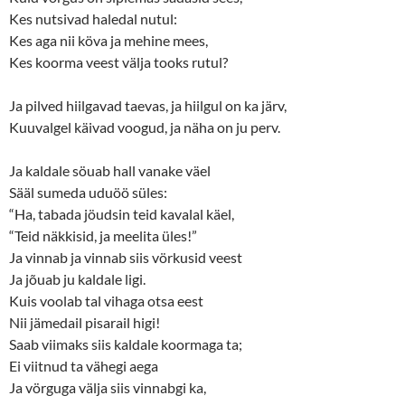
Kes nutsivad haledal nutul:
Kes aga nii köva ja mehine mees,
Kes koorma veest välja tooks rutul?
Ja pilved hiilgavad taevas, ja hiilgul on ka järv,
Kuuvalgel käivad voogud, ja näha on ju perv.
Ja kaldale söuab hall vanake väel
Sääl sumeda uduöö süles:
“Ha, tabada jöudsin teid kavalal käel,
“Teid näkkisid, ja meelita üles!”
Ja vinnab ja vinnab siis vörkusid veest
Ja jõuab ju kaldale ligi.
Kuis voolab tal vihaga otsa eest
Nii jämedail pisarail higi!
Saab viimaks siis kaldale koormaga ta;
Ei viitnud ta vähegi aega
Ja vörguga välja siis vinnabgi ka,