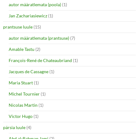
autor määratlemata (poola)
(1)
Jan Zachariasiewicz
(1)
prantsuse luule
(15)
autor määratlemata (prantsuse)
(7)
Amable Tastu
(2)
François-René de Chateaubriand
(1)
Jacques de Cassagne
(1)
Maria Stuart
(1)
Michel Tournier
(1)
Nicolas Martin
(1)
Victor Hugo
(1)
pärsia luule
(4)
Abd al-Rahman Jami
(2)