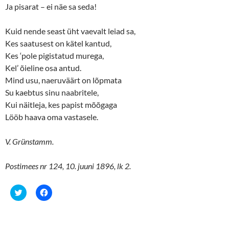
Ja pisarat – ei näe sa seda!
Kuid nende seast üht vaevalt leiad sa,
Kes saatusest on kätel kantud,
Kes ‘pole pigistatud murega,
Kel’ õieline osa antud.
Mind usu, naeruväärt on lõpmata
Su kaebtus sinu naabritele,
Kui näitleja, kes papist mõõgaga
Lööb haava oma vastasele.
V. Grünstamm.
Postimees nr 124, 10. juuni 1896, lk 2.
C
C
l
l
i
i
c
c
k
k
t
t