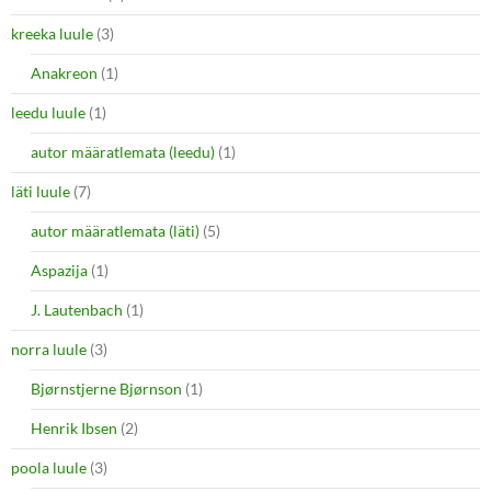
kreeka luule
(3)
Anakreon
(1)
leedu luule
(1)
autor määratlemata (leedu)
(1)
läti luule
(7)
autor määratlemata (läti)
(5)
Aspazija
(1)
J. Lautenbach
(1)
norra luule
(3)
Bjørnstjerne Bjørnson
(1)
Henrik Ibsen
(2)
poola luule
(3)