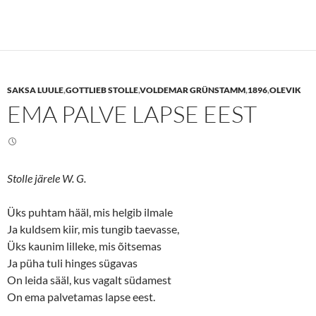
c
c
k
k
t
t
o
o
s
s
h
h
a
a
r
r
e
e
SAKSA LUULE
,
GOTTLIEB STOLLE
,
VOLDEMAR GRÜNSTAMM
,
1896
,
OLEVIK
o
o
n
n
EMA PALVE LAPSE EEST
T
F
w
a
i
c
t
e
t
b
e
o
r
o
(
k
Stolle järele W. G.
O
(
p
O
e
p
n
e
Üks puhtam hääl, mis helgib ilmale
s
n
Ja kuldsem kiir, mis tungib taevasse,
i
s
n
i
Üks kaunim lilleke, mis õitsemas
n
n
e
n
Ja püha tuli hinges sügavas
w
e
w
w
On leida sääl, kus vagalt südamest
i
w
n
i
On ema palvetamas lapse eest.
d
n
o
d