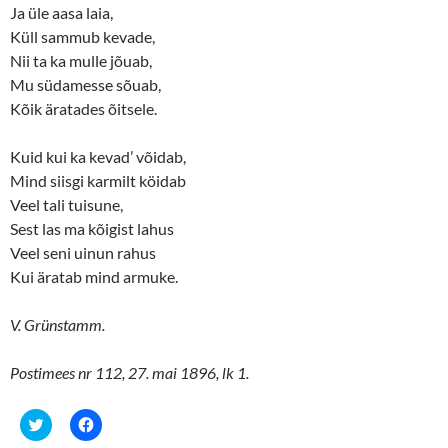
Ja üle aasa laia,
Küll sammub kevade,
Nii ta ka mulle jõuab,
Mu südamesse sõuab,
Kõik äratades õitsele.
Kuid kui ka kevad’ võidab,
Mind siisgi karmilt köidab
Veel tali tuisune,
Sest las ma kõigist lahus
Veel seni uinun rahus
Kui äratab mind armuke.
V. Grünstamm.
Postimees nr 112, 27. mai 1896, lk 1.
C
C
l
l
i
i