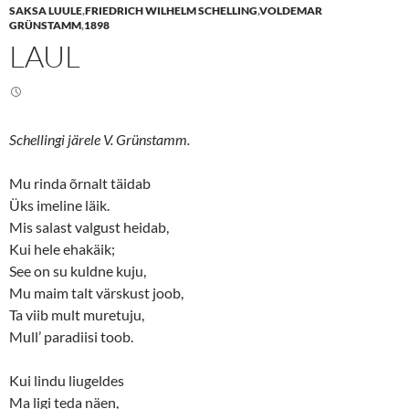
e
e
SAKSA LUULE
,
FRIEDRICH WILHELM SCHELLING
,
VOLDEMAR
o
o
n
n
GRÜNSTAMM
,
1898
T
F
LAUL
w
a
i
c
t
e
t
b
e
o
r
o
(
k
O
(
Schellingi järele V. Grünstamm.
p
O
e
p
n
e
s
n
Mu rinda õrnalt täidab
i
s
n
i
Üks imeline läik.
n
n
Mis salast valgust heidab,
e
n
w
e
Kui hele ehakäik;
w
w
i
w
See on su kuldne kuju,
n
i
d
n
Mu maim talt värskust joob,
o
d
w
o
Ta viib mult muretuju,
)
w
)
Mull’ paradiisi toob.
Kui lindu liugeldes
Ma ligi teda näen,