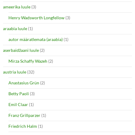
t
b
e
o
ameerika luule
(3)
r
o
(
k
O
(
Henry Wadsworth Longfellow
(3)
p
O
e
p
araabia luule
n
(1)
e
s
n
i
s
autor määratlemata (araabia)
(1)
n
i
n
n
e
n
aserbaidžaani luule
(2)
w
e
w
w
i
w
Mirza Schaffy Wazeh
(2)
n
i
d
n
o
d
austria luule
(32)
w
o
)
w
Anastasius Grün
(2)
)
Betty Paoli
(3)
Emil Claar
(1)
Franz Grillparzer
(1)
Friedrich Halm
(1)