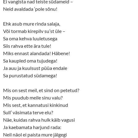
Ei vangista nad teiste südameid –
Neid avaldada ‘pole sõnu!
Ehk asub mure rinda salaja,
Või tormab kirepilv su’st üle –
Sa oma kehva luuletusega
Siis rahva ette ära tule!
Miks ennast alandada! Häbene!
Sa kaupled oma tujudega!
Ja auu ja kuulsust püüa endale
Sa purustatud südamega!
Mis on sest meil, et sind on petetud?
Mis puudub meile sinu valu?
Mis sest, et kannatusi kinkinud
Sull’ väsimata terve elu?
Näe, kuidas rahva hulk käib vagusi
Ja kaebamata harjund rada:
Neil näol ei paista mure jälgegi