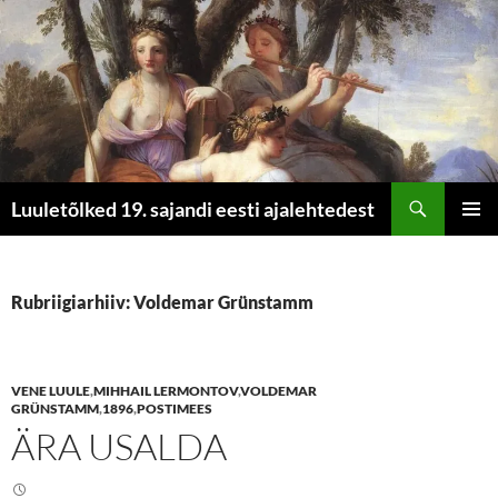
Otsi
Luuletõlked 19. sajandi eesti ajalehtedest
LIIGU
PEAME
SISU
JUURDE
Rubriigiarhiiv: Voldemar Grünstamm
VENE LUULE
,
MIHHAIL LERMONTOV
,
VOLDEMAR
GRÜNSTAMM
,
1896
,
POSTIMEES
ÄRA USALDA