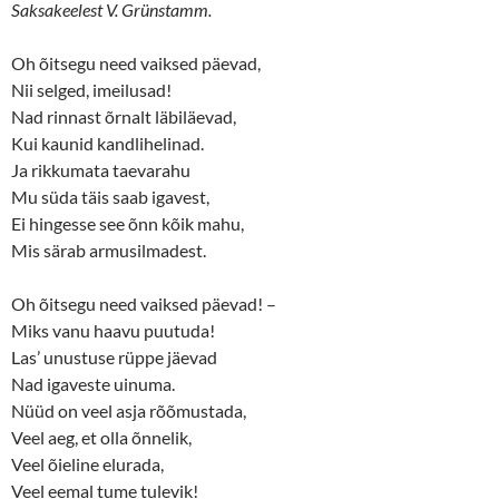
n
e
Saksakeelest V. Grünstamm.
s
n
i
s
n
i
n
n
Oh õitsegu need vaiksed päevad,
e
n
Nii selged, imeilusad!
w
e
w
w
Nad rinnast õrnalt läbiläevad,
i
w
n
i
Kui kaunid kandlihelinad.
d
n
o
d
Ja rikkumata taevarahu
w
o
)
w
Mu süda täis saab igavest,
)
Ei hingesse see õnn kõik mahu,
Mis särab armusilmadest.
Oh õitsegu need vaiksed päevad! –
Miks vanu haavu puutuda!
Las’ unustuse rüppe jäevad
Nad igaveste uinuma.
Nüüd on veel asja rõõmustada,
Veel aeg, et olla õnnelik,
Veel õieline elurada,
Veel eemal tume tulevik!