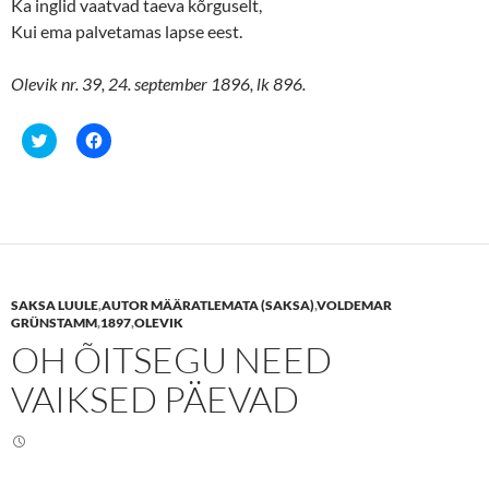
Ka inglid vaatvad taeva kõrguselt,
Kui ema palvetamas lapse eest.
Olevik nr. 39, 24. september 1896, lk 896.
C
C
l
l
i
i
c
c
k
k
t
t
o
o
s
s
h
h
a
a
r
r
e
e
SAKSA LUULE
,
AUTOR MÄÄRATLEMATA (SAKSA)
,
VOLDEMAR
o
o
n
n
GRÜNSTAMM
,
1897
,
OLEVIK
T
F
OH ÕITSEGU NEED
w
a
i
c
t
e
VAIKSED PÄEVAD
t
b
e
o
r
o
(
k
O
(
p
O
e
p