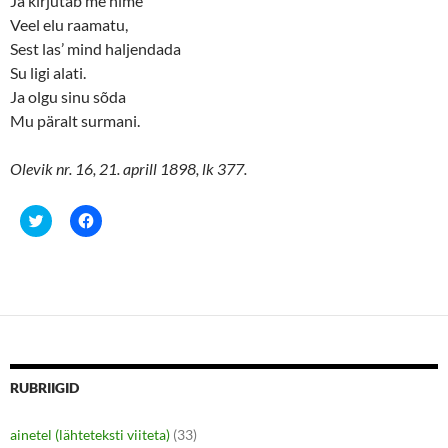
Ja kirjutab me nime
Veel elu raamatu,
Sest las’ mind haljendada
Su ligi alati.
Ja olgu sinu sõda
Mu päralt surmani.
Olevik nr. 16, 21. aprill 1898, lk 377.
C
C
l
l
i
i
c
c
k
k
t
t
o
o
s
s
h
h
a
a
r
r
e
e
o
o
n
n
RUBRIIGID
T
F
w
a
i
c
ainetel (lähteteksti viiteta)
(33)
t
e