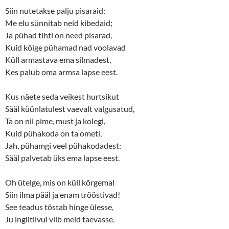
w
o
Siin nutetakse palju pisaraid:
)
w
)
Me elu sünnitab neid kibedaid;
Ja pühad tihti on need pisarad,
Kuid kõige pühamad nad voolavad
Küll armastava ema silmadest,
Kes palub oma armsa lapse eest.
Kus näete seda veikest hurtsikut
Sääl küünlatulest vaevalt valgusatud,
Ta on nii pime, must ja kolegi,
Kuid pühakoda on ta ometi,
Jah, pühamgi veel pühakodadest:
Sääl palvetab üks ema lapse eest.
Oh ütelge, mis on küll kõrgemal
Siin ilma pääl ja enam trööstivad!
See teadus tõstab hinge ülesse,
Ju inglitiivul viib meid taevasse.