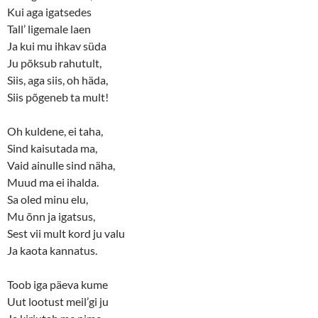
Kui aga igatsedes
Tall’ ligemale laen
Ja kui mu ihkav süda
Ju põksub rahutult,
Siis, aga siis, oh häda,
Siis põgeneb ta mult!
Oh kuldene, ei taha,
Sind kaisutada ma,
Vaid ainulle sind näha,
Muud ma ei ihalda.
Sa oled minu elu,
Mu õnn ja igatsus,
Sest vii mult kord ju valu
Ja kaota kannatus.
Toob iga päeva kume
Uut lootust meil’gi ju