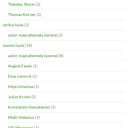
Theodor Storm
(2)
Thomas Körner
(2)
serbia luule
(2)
autor määratlemata (serbia)
(2)
soome luule
(18)
autor määratlemata (soome)
(8)
August Favén
(1)
Elias Lönnrot
(1)
Hilja Liinamaa
(1)
Julius Krohn
(2)
Konstantin Hämäläinen
(1)
Matti Helenius
(1)
Olli Wuorinen
(1)