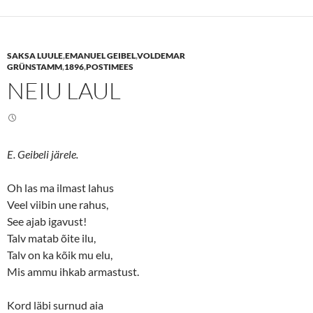
o
o
s
s
h
h
a
a
r
r
e
e
SAKSA LUULE
,
EMANUEL GEIBEL
,
VOLDEMAR
o
o
n
n
GRÜNSTAMM
,
1896
,
POSTIMEES
T
F
NEIU LAUL
w
a
i
c
t
e
t
b
e
o
r
o
(
k
O
(
E. Geibeli järele.
p
O
e
p
n
e
s
n
Oh las ma ilmast lahus
i
s
n
i
Veel viibin une rahus,
n
n
See ajab igavust!
e
n
w
e
Talv matab õite ilu,
w
w
i
w
Talv on ka kõik mu elu,
n
i
d
n
Mis ammu ihkab armastust.
o
d
w
o
)
w
)
Kord läbi surnud aia