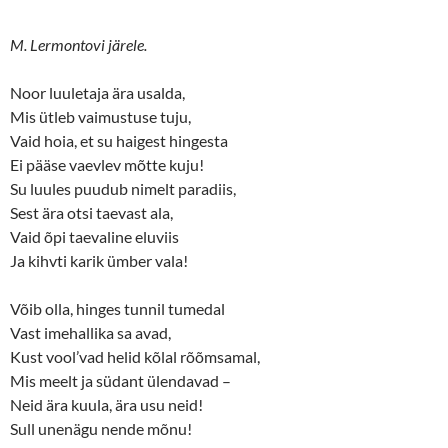
M. Lermontovi järele.
Noor luuletaja ära usalda,
Mis ütleb vaimustuse tuju,
Vaid hoia, et su haigest hingesta
Ei pääse vaevlev mõtte kuju!
Su luules puudub nimelt paradiis,
Sest ära otsi taevast ala,
Vaid õpi taevaline eluviis
Ja kihvti karik ümber vala!
Võib olla, hinges tunnil tumedal
Vast imehallika sa avad,
Kust vool’vad helid kõlal rõõmsamal,
Mis meelt ja südant ülendavad –
Neid ära kuula, ära usu neid!
Sull unenägu nende mõnu!