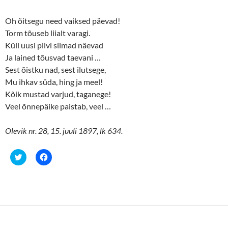
Oh õitsegu need vaiksed päevad!
Torm tõuseb liialt varagi.
Küll uusi pilvi silmad näevad
Ja lained tõusvad taevani …
Sest õistku nad, sest ilutsege,
Mu ihkav süda, hing ja meel!
Kõik mustad varjud, taganege!
Veel õnnepäike paistab, veel …
Olevik nr. 28, 15. juuli 1897, lk 634.
C
C
l
l
i
i
c
c
k
k
t
t
o
o
s
s
h
h
a
a
r
r