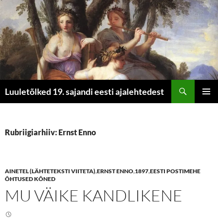
Otsi
Luuletõlked 19. sajandi eesti ajalehtedest
LIIGU
PEAME
SISU
JUURDE
Rubriigiarhiiv: Ernst Enno
AINETEL (LÄHTETEKSTI VIITETA)
,
ERNST ENNO
,
1897
,
EESTI POSTIMEHE
ÕHTUSED KÕNED
MU VÄIKE KANDLIKENE