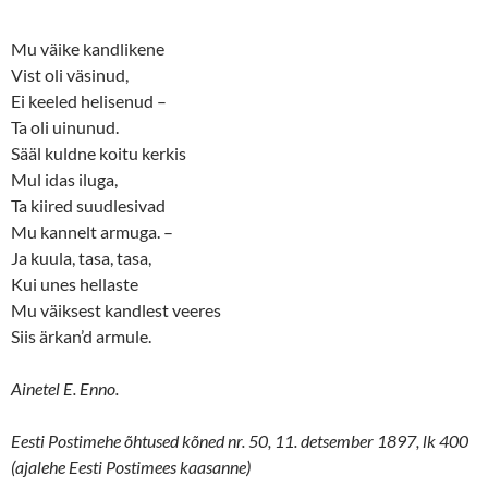
Mu väike kandlikene
Vist oli väsinud,
Ei keeled helisenud –
Ta oli uinunud.
Sääl kuldne koitu kerkis
Mul idas iluga,
Ta kiired suudlesivad
Mu kannelt armuga. –
Ja kuula, tasa, tasa,
Kui unes hellaste
Mu väiksest kandlest veeres
Siis ärkan’d armule.
Ainetel E. Enno.
Eesti Postimehe õhtused kõned nr. 50, 11. detsember 1897, lk 400
(ajalehe Eesti Postimees kaasanne)