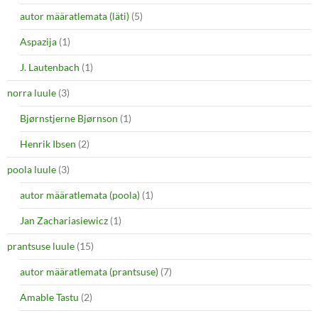
autor määratlemata (läti)
(5)
Aspazija
(1)
J. Lautenbach
(1)
norra luule
(3)
Bjørnstjerne Bjørnson
(1)
Henrik Ibsen
(2)
poola luule
(3)
autor määratlemata (poola)
(1)
Jan Zachariasiewicz
(1)
prantsuse luule
(15)
autor määratlemata (prantsuse)
(7)
Amable Tastu
(2)