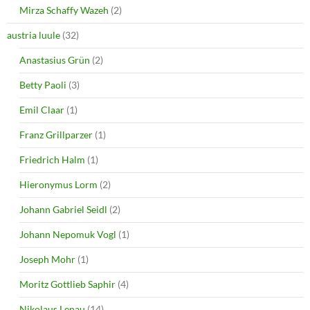
i
w
Mirza Schaffy Wazeh
(2)
n
i
d
n
o
d
austria luule
(32)
w
o
)
w
Anastasius Grün
(2)
)
Betty Paoli
(3)
Emil Claar
(1)
Franz Grillparzer
(1)
Friedrich Halm
(1)
Hieronymus Lorm
(2)
Johann Gabriel Seidl
(2)
Johann Nepomuk Vogl
(1)
Joseph Mohr
(1)
Moritz Gottlieb Saphir
(4)
Nikolaus Lenau
(14)