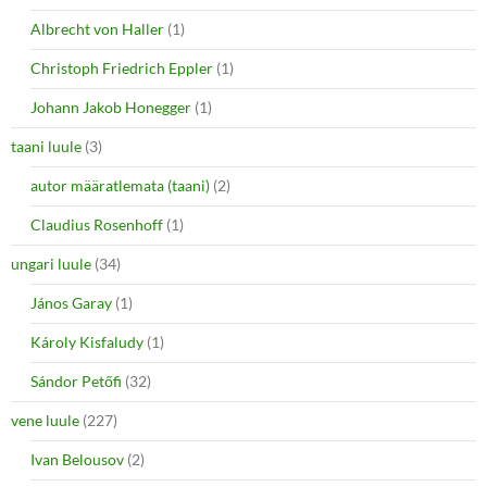
Albrecht von Haller
(1)
Christoph Friedrich Eppler
(1)
Johann Jakob Honegger
(1)
taani luule
(3)
autor määratlemata (taani)
(2)
Claudius Rosenhoff
(1)
ungari luule
(34)
János Garay
(1)
Károly Kisfaludy
(1)
Sándor Petőfi
(32)
vene luule
(227)
Ivan Belousov
(2)