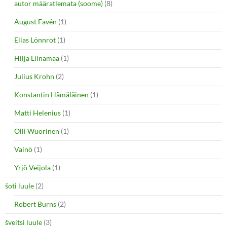
autor määratlemata (soome)
(8)
August Favén
(1)
Elias Lönnrot
(1)
Hilja Liinamaa
(1)
Julius Krohn
(2)
Konstantin Hämäläinen
(1)
Matti Helenius
(1)
Olli Wuorinen
(1)
Vainö
(1)
Yrjö Veijola
(1)
šoti luule
(2)
Robert Burns
(2)
šveitsi luule
(3)