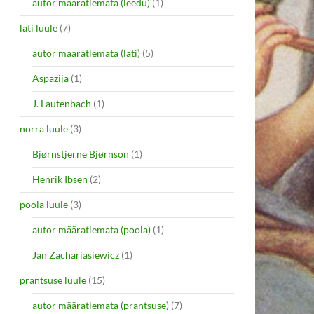
autor määratlemata (leedu)
(1)
läti luule
(7)
autor määratlemata (läti)
(5)
Aspazija
(1)
J. Lautenbach
(1)
norra luule
(3)
Bjørnstjerne Bjørnson
(1)
Henrik Ibsen
(2)
poola luule
(3)
autor määratlemata (poola)
(1)
Jan Zachariasiewicz
(1)
prantsuse luule
(15)
autor määratlemata (prantsuse)
(7)