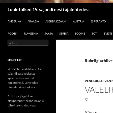
Otsi
Luuletõlked 19. sajandi eesti ajalehtedest
LIIGU SISU JUURDE
AMEERIKA
ARAABIA
ASERBAIDŽAANI
AUSTRIA
ESPERANTO
ROOTSI
RUMEENIA
SAKSA
SERBIA
SOOME
ŠOTI
ŠVEITS
Otsi:
SONETT.EE
Rubriigiarhiiv:
Veebilehel avaldatakse 19.
sajandi eestikeelsetes
ajalehtedes ilmunud
VENE LUULE
,
IVAN 
luuletõlkeid. Lehekülge
VALELI
täiendatakse jooksvalt.
Ärakirjas järgitakse
algupärandit, erandina on w-
tähed asendatud v-ga.
(Лжецъ)