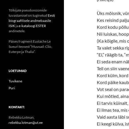
Tõlkijate pseudonüümide
Üks mõisnik, vür
tuvastamisel on tuginetud
Eesti
Kes reisind palju
biograafilisele andmebaasile
ISIK
ja
e-kataloogi ESTER
Kord kodu põllu
andmetele.
Nii luiskas, hoo
(Ka kõigile, mis 
Päises fragment Eustache Le
Sueuri teosest “Muusad: Clio,
Ta valet sekka ri
Euterpe ja Thalia”.
“Ei,” räägib ta, 
Ei seda enam nä
Teil on siin vaene
LOETUMAD
Kord külm, kord l
Tuvikene
Kord päike kaub
Puri
Vot seal on para
Kui mõtled, ain
Ei tarvis küinalt
KONTAKT:
Ei ilmas tea, mis
Vaid aasta läbi s
Rebekka Lotman,
rebekka.lotman@ut.ee
Ei keegi külva, is