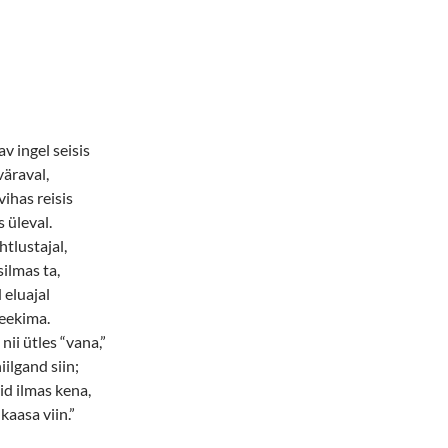
av ingel seisis
väraval,
vihas reisis
 üleval.
htlustajal,
ilmas ta,
 eluajal
leekima.
nii ütles “vana,”
ilgand siin;
d ilmas kena,
kaasa viin.”