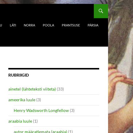
DU
LÄTI
NORRA
POOLA
PRANTSUSE
PÄRSIA
RUBRIIGID
ainetel (lähteteksti viiteta)
(33)
ameerika luule
(3)
Henry Wadsworth Longfellow
(3)
araabia luule
(1)
autor määratlemata (araabia)
(1)