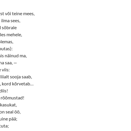
st või teine mees,
 ilma sees,
l sõbrale
ples mehele,
olemas,
putas):
“mis näinud ma,
ha saa,
—
 viis:
iialt sooja saab,
, kord kõrvetab…
diis!
a rõõmustad!
, kasukat,
 on seal öö,
uine pää;
tuta;