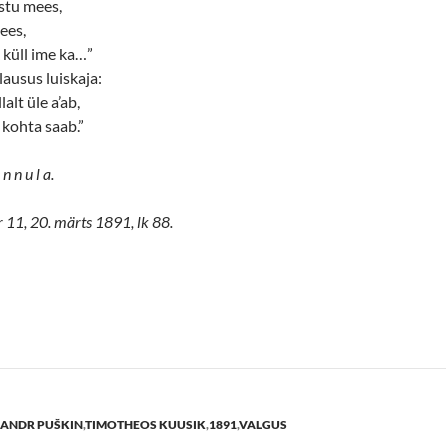
stu mees,
ees,
küll ime ka…”
lausus luiskaja:
lalt üle a’ab,
kohta saab.”
n n u l a.
r 11, 20. märts 1891, lk 88.
ANDR PUŠKIN
,
TIMOTHEOS KUUSIK
,
1891
,
VALGUS