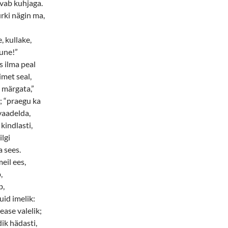
vab kuhjaga.
ki nägin ma,
, kullake,
une!”
s ilma peal
imet seal,
 märgata,”
; “praegu ka
vaadelda,
kindlasti,
ilgi
a sees.
eil ees,
,
b,
uid imelik:
ease valelik;
ik hädasti,