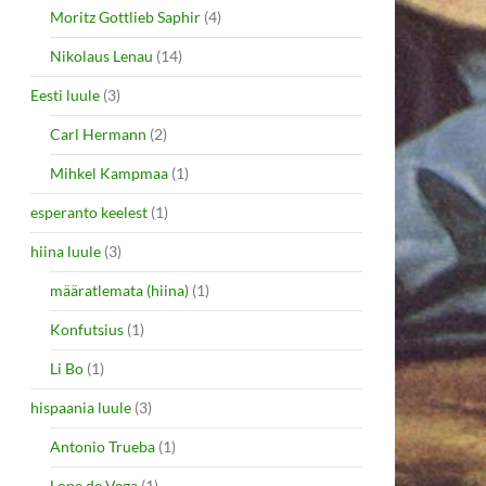
Moritz Gottlieb Saphir
(4)
Nikolaus Lenau
(14)
Eesti luule
(3)
Carl Hermann
(2)
Mihkel Kampmaa
(1)
esperanto keelest
(1)
hiina luule
(3)
määratlemata (hiina)
(1)
Konfutsius
(1)
Li Bo
(1)
hispaania luule
(3)
Antonio Trueba
(1)
Lope de Vega
(1)