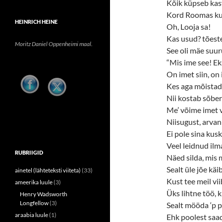
Kõik küpseb kas
Kord Roomas kur
HEINRICH HEINE
Oh, Looja sa!
Kas usud? tõeste
Moritz Daniel Oppenheimi maal.
See oli mäe suur
“Mis ime see! Ek
On imet siin, on 
Kes aga mõistad
Nii kostab sõber
Me’ võime imet 
Niisugust, arvan 
Ei pole sina kusk
Veel leidnud ilm
RUBRIIGID
Näed silda, mis m
Sealt üle jõe käib
ainetel (lähteteksti viiteta)
(33)
Kust tee meil vii
ameerika luule
(3)
Üks lihtne töö, k
Henry Wadsworth
Longfellow
(3)
Sealt mööda ‘p p
araabia luule
(1)
Ehk poolest saad