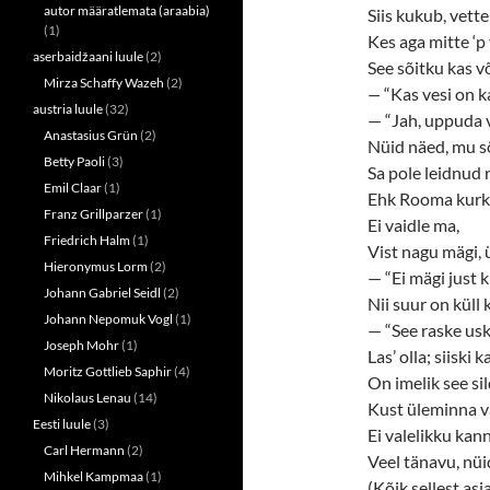
autor määratlemata (araabia)
Siis kukub, vette
(1)
Kes aga mitte ‘p 
aserbaidžaani luule
(2)
See sõitku kas võ
Mirza Schaffy Wazeh
(2)
—
“Kas vesi on k
austria luule
(32)
— “Jah, uppuda v
Anastasius Grün
(2)
Nüid näed, mu s
Betty Paoli
(3)
Sa pole leidnud r
Emil Claar
(1)
Ehk Rooma kurk 
Franz Grillparzer
(1)
Ei vaidle ma,
Friedrich Halm
(1)
Vist nagu mägi, ü
Hieronymus Lorm
(2)
— “Ei mägi just k
Johann Gabriel Seidl
(2)
Nii suur on küll 
Johann Nepomuk Vogl
(1)
— “See raske us
Joseph Mohr
(1)
Las’ olla; siiski k
Moritz Gottlieb Saphir
(4)
On imelik see sil
Nikolaus Lenau
(14)
Kust üleminna v
Eesti luule
(3)
Ei valelikku kann
Carl Hermann
(2)
Veel tänavu, nüi
Mihkel Kampmaa
(1)
(Kõik sellest asj