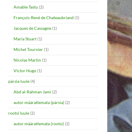
Amable Tastu
(2)
François-René de Chateaubriand
(1)
Jacques de Cassagne
(1)
Maria Stuart
(1)
Michel Tournier
(1)
Nicolas Martin
(1)
Victor Hugo
(1)
pärsia luule
(4)
Abd al-Rahman Jami
(2)
autor määratlemata (pärsia)
(2)
rootsi luule
(2)
autor määratlemata (rootsi)
(2)