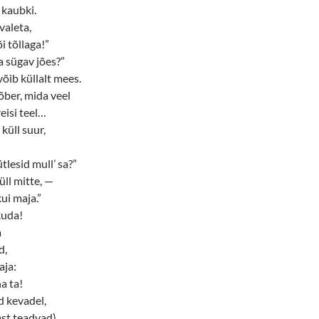
 kaubki.
valeta,
i tõllaga!”
a sügav jões?”
õib küllalt mees.
õber, mida veel
eisi teel…
küll suur,
tlesid mull’ sa?”
üll mitte, —
kui maja.”
kuda!
a
d,
aja:
a ta!
d kevadel,
ast teadvad)