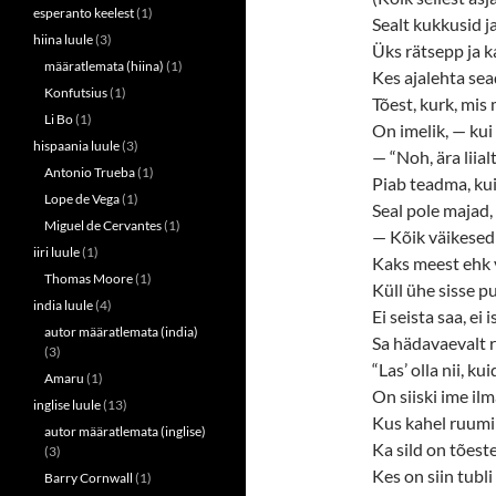
esperanto keelest
(1)
Sealt kukkusid ja
hiina luule
(3)
Üks rätsepp ja k
määratlemata (hiina)
(1)
Kes ajalehta sea
Konfutsius
(1)
Tõest, kurk, mis
Li Bo
(1)
On imelik, — kui
hispaania luule
(3)
— “Noh, ära liial
Antonio Trueba
(1)
Piab teadma, kui
Lope de Vega
(1)
Seal pole majad, 
Miguel de Cervantes
(1)
— Kõik väikesed
iiri luule
(1)
Kaks meest ehk 
Thomas Moore
(1)
Küll ühe sisse p
india luule
(4)
Ei seista saa, ei 
autor määratlemata (india)
Sa hädavaevalt r
(3)
“Las’ olla nii, ku
Amaru
(1)
On siiski ime ilm
inglise luule
(13)
Kus kahel ruumi 
autor määratlemata (inglise)
Ka sild on tõeste
(3)
Kes on siin tubli 
Barry Cornwall
(1)