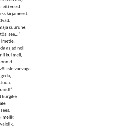
 leiti veest
aks kirjameest,
dvad.
 maja suurune,
 tõsi see…”
t imetle,
da asjad neil:
nii kui meil,
 onnid!
võiksid vaevaga
ugeda,
istuda,
onid!”
id kurgike
ale,
sees.
 imelik:
valelik,