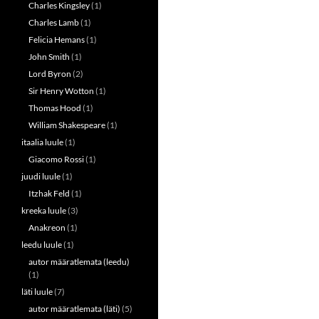
Charles Kingsley
(1)
Charles Lamb
(1)
Felicia Hemans
(1)
John Smith
(1)
Lord Byron
(2)
Sir Henry Wotton
(1)
Thomas Hood
(1)
William Shakespeare
(1)
itaalia luule
(1)
Giacomo Rossi
(1)
juudi luule
(1)
Itzhak Feld
(1)
kreeka luule
(3)
Anakreon
(1)
leedu luule
(1)
autor määratlemata (leedu)
(1)
läti luule
(7)
autor määratlemata (läti)
(5)