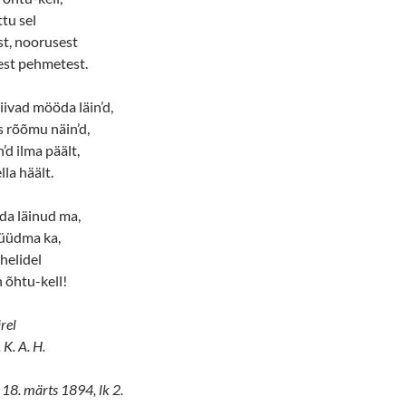
ttu sel
st, noorusest
est pehmetest.
ivad mööda läin’d,
s rõõmu näin’d,
d ilma päält,
la häält.
uda läinud ma,
hüüdma ka,
 helidel
h õhtu-kell!
rel
. K. A. H.
 18. märts 1894, lk 2.