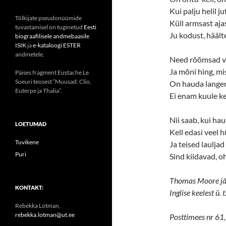
Kui palju helil ju
Tõlkijate pseudonüümide
Küll armsast aja
tuvastamisel on tuginetud
Eesti
Ju kodust, häält
biograafilisele andmebaasile
ISIK
ja
e-kataloogi ESTER
andmetele.
Need rõõmsad vi
Ja mõni hing, mi
Päises fragment Eustache Le
Sueuri teosest “Muusad: Clio,
On hauda langen’
Euterpe ja Thalia”.
Ei enam kuule kel
Nii saab, kui ha
LOETUMAD
Kell edasi veel 
Tuvikene
Ja teised lauljad
Puri
Sind kiidavad, o
Thomas Moore jä
KONTAKT:
Inglise keelest ü. t
Rebekka Lotman,
rebekka.lotman@ut.ee
Posttimees nr 61,