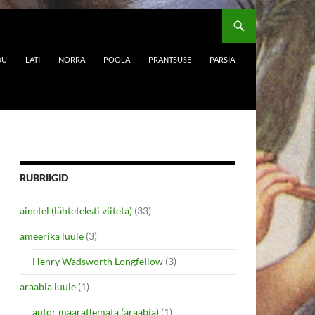
DU
LÄTI
NORRA
POOLA
PRANTSUSE
PÄRSIA
RUBRIIGID
ainetel (lähteteksti viiteta)
(33)
ameerika luule
(3)
Henry Wadsworth Longfellow
(3)
araabia luule
(1)
autor määratlemata (araabia)
(1)