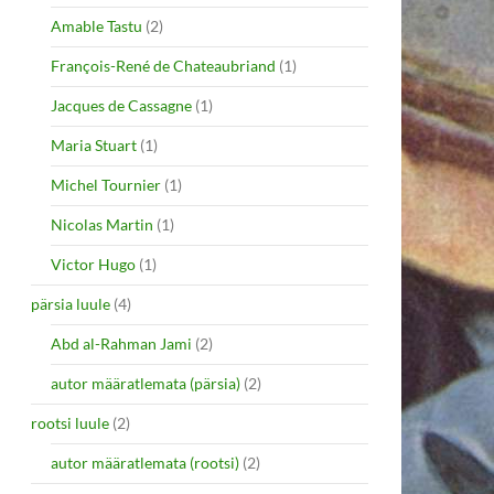
Amable Tastu
(2)
François-René de Chateaubriand
(1)
Jacques de Cassagne
(1)
Maria Stuart
(1)
Michel Tournier
(1)
Nicolas Martin
(1)
Victor Hugo
(1)
pärsia luule
(4)
Abd al-Rahman Jami
(2)
autor määratlemata (pärsia)
(2)
rootsi luule
(2)
autor määratlemata (rootsi)
(2)