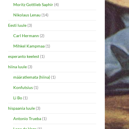
Moritz Gottlieb Saphir
(4)
Nikolaus Lenau
(14)
Eesti luule
(3)
Carl Hermann
(2)
Mihkel Kampmaa
(1)
esperanto keelest
(1)
hiina luule
(3)
määratlemata (hiina)
(1)
Konfutsius
(1)
Li Bo
(1)
hispaania luule
(3)
Antonio Trueba
(1)
Lope de Vega
(1)