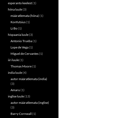
esperanto keelest
(1)
hiina luule
(3)
määratlemata (hiina)
(1)
Konfutsius
(1)
Li Bo
(1)
hispaania luule
(3)
Antonio Trueba
(1)
Lope de Vega
(1)
Miguel de Cervantes
(1)
iiri luule
(1)
Thomas Moore
(1)
india luule
(4)
autor määratlemata (india)
(3)
Amaru
(1)
inglise luule
(13)
autor määratlemata (inglise)
(3)
Barry Cornwall
(1)