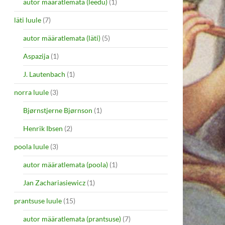
autor määratlemata (leedu)
(1)
läti luule
(7)
autor määratlemata (läti)
(5)
Aspazija
(1)
J. Lautenbach
(1)
norra luule
(3)
Bjørnstjerne Bjørnson
(1)
Henrik Ibsen
(2)
poola luule
(3)
autor määratlemata (poola)
(1)
Jan Zachariasiewicz
(1)
prantsuse luule
(15)
autor määratlemata (prantsuse)
(7)