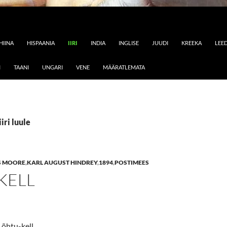
HIINA
HISPAANIA
IIRI
INDIA
INGLISE
JUUDI
KREEKA
LEE
I
TAANI
UNGARI
VENE
MÄÄRATLEMATA
iiri luule
 MOORE
,
KARL AUGUST HINDREY
,
1894
,
POSTIMEES
KELL
 õhtu-kell,