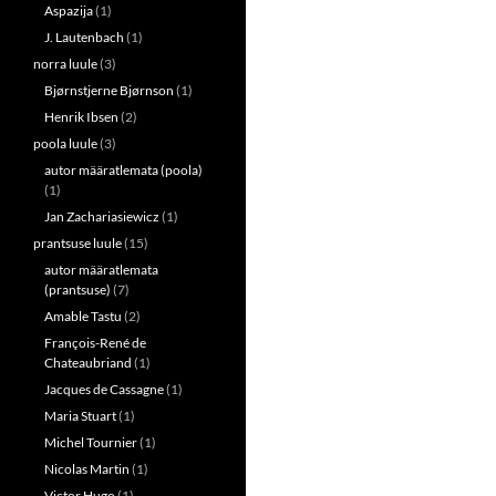
Aspazija
(1)
J. Lautenbach
(1)
norra luule
(3)
Bjørnstjerne Bjørnson
(1)
Henrik Ibsen
(2)
poola luule
(3)
autor määratlemata (poola)
(1)
Jan Zachariasiewicz
(1)
prantsuse luule
(15)
autor määratlemata
(prantsuse)
(7)
Amable Tastu
(2)
François-René de
Chateaubriand
(1)
Jacques de Cassagne
(1)
Maria Stuart
(1)
Michel Tournier
(1)
Nicolas Martin
(1)
Victor Hugo
(1)