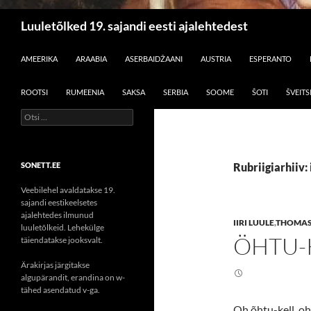
Otsi
Luuletõlked 19. sajandi eesti ajalehtedest
LIIGU SISU JUURDE
AMEERIKA
ARAABIA
ASERBAIDŽAANI
AUSTRIA
ESPERANTO
ROOTSI
RUMEENIA
SAKSA
SERBIA
SOOME
ŠOTI
ŠVEITS
Otsi:
SONETT.EE
Rubriigiarhiiv: 
Veebilehel avaldatakse 19.
sajandi eestikeelsetes
ajalehtedes ilmunud
IIRI LUULE
,
THOMAS
luuletõlkeid. Lehekülge
ÖHTU-
täiendatakse jooksvalt.
Ärakirjas järgitakse
algupärandit, erandina on w-
tähed asendatud v-ga.
Oh õhtu-kell, oh