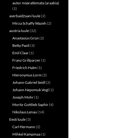
autor määratlemata (araabia)
i
w
n
i
(1)
d
n
o
d
aserbaidžaani luule
(2)
w
o
Mirza Schaffy Wazeh
(2)
)
w
)
austria luule
(32)
Anastasius Grün
(2)
Betty Paoli
(3)
Emil Claar
(1)
Franz Grillparzer
(1)
Friedrich Halm
(1)
Hieronymus Lorm
(2)
Johann Gabriel Seidl
(2)
Johann Nepomuk Vogl
(1)
Joseph Mohr
(1)
Moritz Gottlieb Saphir
(4)
Nikolaus Lenau
(14)
Eesti luule
(3)
Carl Hermann
(2)
Mihkel Kampmaa
(1)