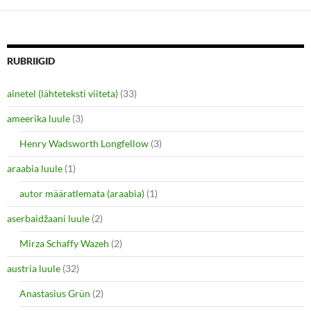
s
s
h
h
a
a
r
r
e
e
o
o
n
n
RUBRIIGID
T
F
w
a
i
c
ainetel (lähteteksti viiteta)
(33)
t
e
t
b
e
o
ameerika luule
(3)
r
o
(
k
O
(
Henry Wadsworth Longfellow
(3)
p
O
e
p
araabia luule
n
(1)
e
s
n
i
s
autor määratlemata (araabia)
(1)
n
i
n
n
e
n
aserbaidžaani luule
(2)
w
e
w
w
i
w
Mirza Schaffy Wazeh
(2)
n
i
d
n
o
d
austria luule
(32)
w
o
)
w
Anastasius Grün
(2)
)