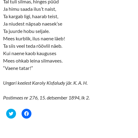
Tal tuli silmas, hinges püüd
Ja himu saada ilus’t naist,
Ta kargab ligi, haarab teist,
Ja niudest näpsab naesek’se
Ta juurde hobu seljale.
Mees kurblik, ilus naene läeb!
Ta siis veel teda röövlil näeb.
Kui naene kaob kauguses
Mees ohkab leina silmavees.
“Vaene tatar!”
Ungari keelest Karoly Kisfaludy jär. K. A. H
.
Postimees nr 276, 15. detsember 1894, lk 2.
C
C
l
l
i
i
c
c
k
k
t
t
o
o