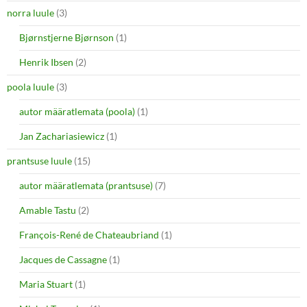
norra luule
(3)
Bjørnstjerne Bjørnson
(1)
Henrik Ibsen
(2)
poola luule
(3)
autor määratlemata (poola)
(1)
Jan Zachariasiewicz
(1)
prantsuse luule
(15)
autor määratlemata (prantsuse)
(7)
Amable Tastu
(2)
François-René de Chateaubriand
(1)
Jacques de Cassagne
(1)
Maria Stuart
(1)