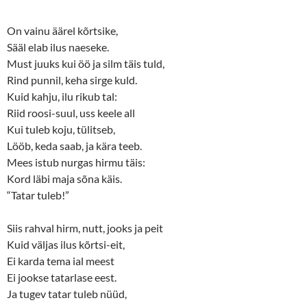
On vainu äärel kõrtsike,
Sääl elab ilus naeseke.
Must juuks kui öö ja silm täis tuld,
Rind punnil, keha sirge kuld.
Kuid kahju, ilu rikub tal:
Riid roosi-suul, uss keele all
Kui tuleb koju, tülitseb,
Lööb, keda saab, ja kära teeb.
Mees istub nurgas hirmu täis:
Kord läbi maja sõna käis.
“Tatar tuleb!”
Siis rahval hirm, nutt, jooks ja peit
Kuid väljas ilus kõrtsi-eit,
Ei karda tema ial meest
Ei jookse tatarlase eest.
Ja tugev tatar tuleb nüüd,