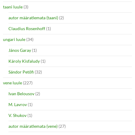
taani luule
(3)
autor määratlemata (taani)
(2)
Claudius Rosenhoff
(1)
ungari luule
(34)
János Garay
(1)
Károly Kisfaludy
(1)
Sándor Petőfi
(32)
vene luule
(227)
Ivan Belousov
(2)
M. Lavrov
(1)
V. Shukov
(1)
autor määratlemata (vene)
(27)