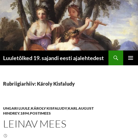
Otsi
Luuletõlked 19. sajandi eesti ajalehtedest
LIIGU
PEAME
SISU
JUURDE
Rubriigiarhiiv: Károly Kisfaludy
UNGARI LUULE
,
KÁROLY KISFALUDY
,
KARL AUGUST
HINDREY
,
1894
,
POSTIMEES
LEINAV MEES