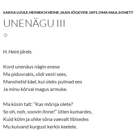
a
a
r
r
e
e
SAKSA LUULE
,
HEINRICH HEINE
,
JAAN JÕGEVER
,
1891
,
OMA MAA
,
SONETT
o
o
n
n
UNENÄGU III
T
F
w
a
i
c
t
e
t
b
e
o
r
o
(
k
H. Heini järele.
O
(
p
O
e
p
n
e
Kord unenäus nägin enese
s
n
Ma piduvrakis, siidi vesti sees,
i
s
n
i
Manshetid käel, kui oleks pulmad ees
n
n
e
n
Ja minu kõrval magus armuke.
w
e
w
w
i
w
n
i
Ma küsin talt: “Kas mõrsja olete?
d
n
o
d
So oh, noh, soovin õnne!” ütlen kumardes,
w
o
Kuid külm ja uhke sõna vaevalt libisedes
)
w
)
Mu kuivand kurgust kerkis keelele.