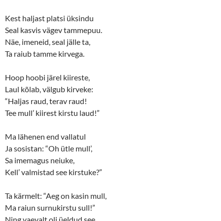
Kest haljast platsi üksindu
Seal kasvis vägev tammepuu.
Näe, imeneid, seal jälle ta,
Ta raiub tamme kirvega.
Hoop hoobi järel kiireste,
Laul kõlab, välgub kirveke:
“Haljas raud, terav raud!
Tee mull’ kiirest kirstu laud!”
Ma lähenen end vallatul
Ja sosistan: “Oh ütle mull’,
Sa imemagus neiuke,
Kell’ valmistad see kirstuke?”
Ta kärmelt: “Aeg on kasin mull,
Ma raiun surnukirstu sull!”
Ning vaevalt oli üeldud see,