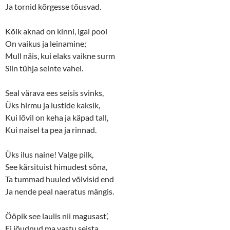
Ja tornid kõrgesse tõusvad.
Kõik aknad on kinni, igal pool
On vaikus ja leinamine;
Mull näis, kui elaks vaikne surm
Siin tühja seinte vahel.
Seal värava ees seisis svinks,
Üks hirmu ja lustide kaksik,
Kui lõvil on keha ja käpad tall,
Kui naisel ta pea ja rinnad.
Üks ilus naine! Valge pilk,
See kärsituist himudest sõna,
Ta tummad huuled võlvisid end
Ja nende peal naeratus mängis.
Ööpik see laulis nii magusast’,
Ei jõudnud ma vastu seista