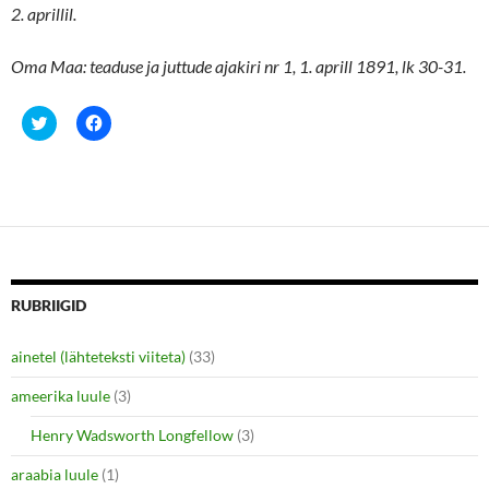
2. aprillil.
Oma Maa: teaduse ja juttude ajakiri nr 1, 1. aprill 1891, lk 30-31.
C
C
l
l
i
i
c
c
k
k
t
t
o
o
s
s
h
h
a
a
r
r
e
e
o
o
n
n
RUBRIIGID
T
F
w
a
i
c
ainetel (lähteteksti viiteta)
(33)
t
e
t
b
e
o
ameerika luule
(3)
r
o
(
k
O
(
Henry Wadsworth Longfellow
(3)
p
O
e
p
araabia luule
n
(1)
e
s
n