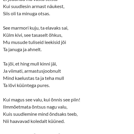
Kui suudlesin armast näukest,
Siis oli ta minuga otsas.
See marmori kuju, ta elavaks sai,
Külm kivi, see tasaselt õhkus,
Mu musude tuliseid leekisid jõi
Ta januga ja ahnelt.
Ta jõi, et hing mull kinni jäi,
Ja viimati, armastusjoobnult
Mind kaelustas ta ja teha mull
Ta lõvi küüntega pures.
Kui magus see valu, kui õnnis see piin!
Ilmmõetmata õntsus nagu valu,
Kuis suudlemine mind õndsaks teeb,
Nii haavavad koledalt küüned.