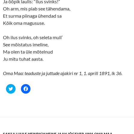
Ja ööpik laulis: “Ilus svinks!”
Oh arm, mis piab see tähendama,
Et surma piinaga ühendad sa
Kõik oma magususe.
Oh ilus svinks, oh seleta mull’
See mõistatus imeline,
Ma olen ta üle mõtelnud
Ju mitu tuhat aasta.
Oma Maa: teaduste ja juttude ajakiri nr 1, 1. aprill 1891, lk 36.
C
C
l
l
i
i
c
c
k
k
t
t
o
o
s
s
h
h
a
a
r
r
e
e
SAKSA LUULE
,
HEINRICH HEINE
,
JAAN JÕGEVER
,
1891
,
OMA MAA