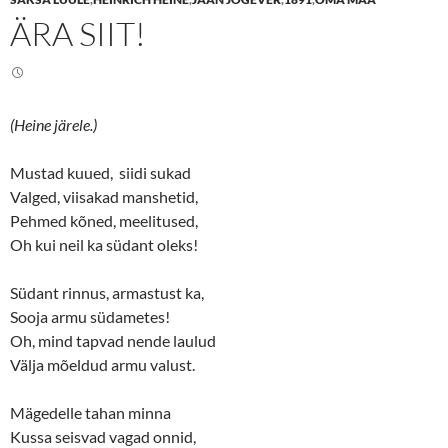
o
o
n
n
ÄRA SIIT!
T
F
w
a
i
c
t
e
t
b
e
o
r
o
(
k
(Heine järele.)
O
(
p
O
e
p
n
e
Mustad kuued, siidi sukad
s
n
Valged, viisakad manshetid,
i
s
n
i
Pehmed kõned, meelitused,
n
n
e
n
Oh kui neil ka südant oleks!
w
e
w
w
i
w
n
i
Südant rinnus, armastust ka,
d
n
o
d
Sooja armu südametes!
w
o
Oh, mind tapvad nende laulud
)
w
)
Välja mõeldud armu valust.
Mägedelle tahan minna
Kussa seisvad vagad onnid,