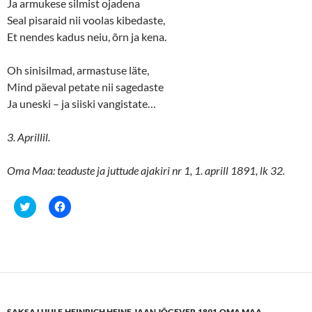
Ja armukese silmist ojadena
Seal pisaraid nii voolas kibedaste,
Et nendes kadus neiu, õrn ja kena.
Oh sinisilmad, armastuse läte,
Mind päeval petate nii sagedaste
Ja uneski – ja siiski vangistate…
3. Aprillil.
Oma Maa: teaduste ja juttude ajakiri nr 1, 1. aprill 1891, lk 32.
C
C
l
l
i
i
c
c
k
k
t
t
o
o
s
s
h
h
a
a
r
r
e
e
SAKSA LUULE
,
HEINRICH HEINE
,
JAAN JÕGEVER
,
1891
,
OMA MAA