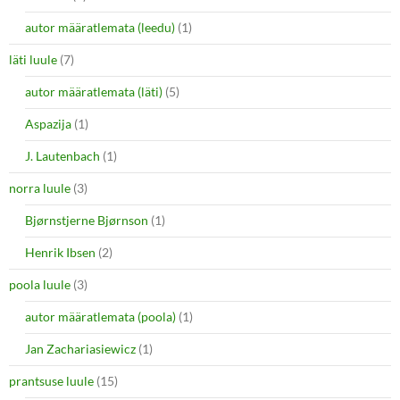
autor määratlemata (leedu)
(1)
läti luule
(7)
autor määratlemata (läti)
(5)
Aspazija
(1)
J. Lautenbach
(1)
norra luule
(3)
Bjørnstjerne Bjørnson
(1)
Henrik Ibsen
(2)
poola luule
(3)
autor määratlemata (poola)
(1)
Jan Zachariasiewicz
(1)
prantsuse luule
(15)