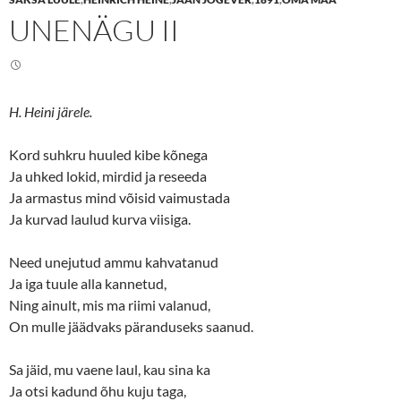
o
o
n
n
UNENÄGU II
T
F
w
a
i
c
t
e
t
b
e
o
r
o
(
k
H. Heini järele.
O
(
p
O
e
p
n
e
Kord suhkru huuled kibe kõnega
s
n
Ja uhked lokid, mirdid ja reseeda
i
s
n
i
Ja armastus mind võisid vaimustada
n
n
e
n
Ja kurvad laulud kurva viisiga.
w
e
w
w
i
w
n
i
Need unejutud ammu kahvatanud
d
n
o
d
Ja iga tuule alla kannetud,
w
o
Ning ainult, mis ma riimi valanud,
)
w
)
On mulle jäädvaks päranduseks saanud.
Sa jäid, mu vaene laul, kau sina ka
Ja otsi kadund õhu kuju taga,