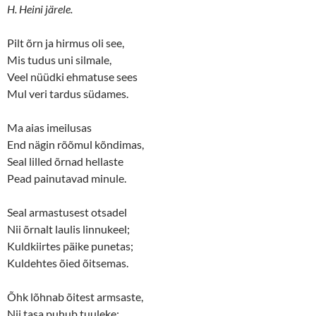
(
k
H. Heini järele.
O
(
p
O
e
p
n
e
Pilt õrn ja hirmus oli see,
s
n
Mis tudus uni silmale,
i
s
n
i
Veel nüüdki ehmatuse sees
n
n
e
n
Mul veri tardus südames.
w
e
w
w
i
w
n
i
Ma aias imeilusas
d
n
o
d
End nägin rõõmul kõndimas,
w
o
Seal lilled õrnad hellaste
)
w
)
Pead painutavad minule.
Seal armastusest otsadel
Nii õrnalt laulis linnukeel;
Kuldkiirtes päike punetas;
Kuldehtes õied õitsemas.
Õhk lõhnab õitest armsaste,
Nii tasa puhub tuuleke;