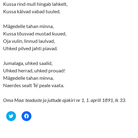
Kussa rind mull hingab lahkelt,
Kussa käivad vabad tuuled.
Mägedelle tahan minna,
Kussa tõusvad mustad kuued,
Oja vulin, linnud laulvad,
Uhked pilved jahti piavad.
Jumalaga, uhked saalid,
Uhked herrad, uhked prouad!
Mägedelle tahan minna,
Naerdes sealt Te’ peale vaata.
Oma Maa: teaduste ja juttude ajakiri nr 1, 1. aprill 1891, lk 33.
C
C
l
l
i
i
c
c
k
k
t
t