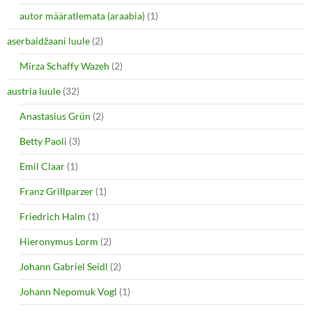
i
s
autor määratlemata (araabia)
(1)
n
i
n
n
e
n
aserbaidžaani luule
(2)
w
e
w
w
i
w
Mirza Schaffy Wazeh
(2)
n
i
d
n
o
d
austria luule
(32)
w
o
)
w
Anastasius Grün
(2)
)
Betty Paoli
(3)
Emil Claar
(1)
Franz Grillparzer
(1)
Friedrich Halm
(1)
Hieronymus Lorm
(2)
Johann Gabriel Seidl
(2)
Johann Nepomuk Vogl
(1)