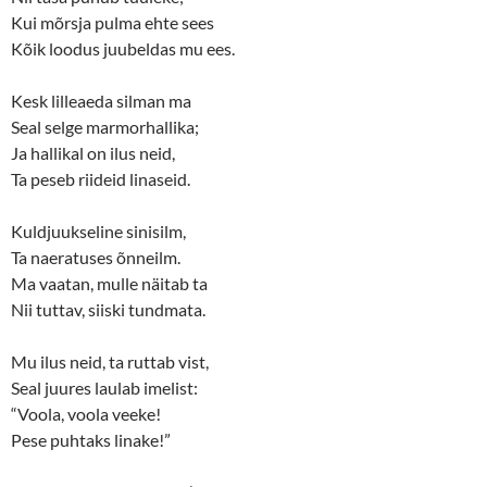
Kui mõrsja pulma ehte sees
Kõik loodus juubeldas mu ees.
Kesk lilleaeda silman ma
Seal selge marmorhallika;
Ja hallikal on ilus neid,
Ta peseb riideid linaseid.
Kuldjuukseline sinisilm,
Ta naeratuses õnneilm.
Ma vaatan, mulle näitab ta
Nii tuttav, siiski tundmata.
Mu ilus neid, ta ruttab vist,
Seal juures laulab imelist:
“Voola, voola veeke!
Pese puhtaks linake!”