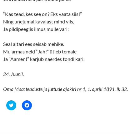
“Kas tead, kes see on? Eks vaata siis!”
Ning unejumal kavalast mind viis,
Ja pildipeeglis ilmus mulle vari:
Seal altari ees seisab mehike.
Mu armas neid “Jah!” ütleb temale
Ja “Aamen!” karjub naerdes tondi kari.
24. Juunil.
Oma Maa: teaduste ja juttude ajakiri nr 1, 1. aprill 1891, lk 32.
C
C
l
l
i
i
c
c
k
k
t
t
o
o
s
s
h
h