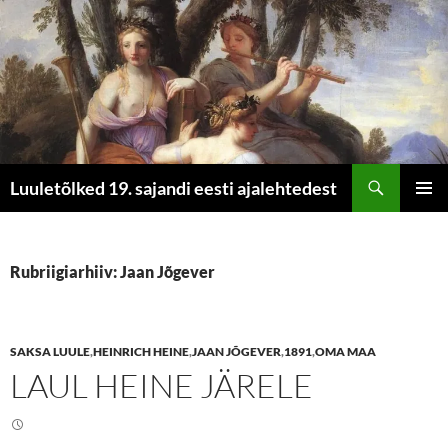
Otsi
Luuletõlked 19. sajandi eesti ajalehtedest
LIIGU
PEAME
SISU
JUURDE
Rubriigiarhiiv: Jaan Jõgever
SAKSA LUULE
,
HEINRICH HEINE
,
JAAN JÕGEVER
,
1891
,
OMA MAA
LAUL HEINE JÄRELE