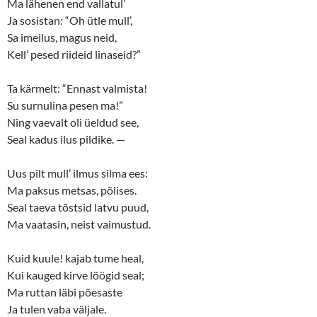
Ma lähenen end vallatul’
Ja sosistan: “Oh ütle mull’,
Sa imeilus, magus neid,
Kell’ pesed riideid linaseid?”
Ta kärmelt: “Ennast valmista!
Su surnulina pesen ma!”
Ning vaevalt oli üeldud see,
Seal kadus ilus pildike. —
Uus pilt mull’ ilmus silma ees:
Ma paksus metsas, põlises.
Seal taeva tõstsid latvu puud,
Ma vaatasin, neist vaimustud.
Kuid kuule! kajab tume heal,
Kui kauged kirve löögid seal;
Ma ruttan läbi põesaste
Ja tulen vaba väljale.