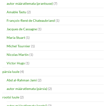
autor määratlemata (prantsuse)
(7)
Amable Tastu
(2)
François-René de Chateaubriand
(1)
Jacques de Cassagne
(1)
Maria Stuart
(1)
Michel Tournier
(1)
Nicolas Martin
(1)
Victor Hugo
(1)
pärsia luule
(4)
Abd al-Rahman Jami
(2)
autor määratlemata (pärsia)
(2)
rootsi luule
(2)
autor määratlemata (rootsi)
(2)