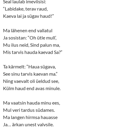
Seal laulab imeviisisi:
“Labidake, terav raud,
Kaeva lai ja sügav haud!”
Ma lähenen end vallatul
Ja sosistan: “Oh ütle mull’,
Mu ilus neid, Sind palun ma,
Mis tarvis hauda kaevad Sa?”
Ta kärmelt: “Haua sügava,
See sinu tarvis kaevan ma.”
Ning vaevalt oli üeldud see,
Külm haud end avas minule.
Ma vaatsin hauda minu ees,
Mul veri tardus südames.
Ma langen hirmsa hauasse
Ja… ärkan unest valvsile.