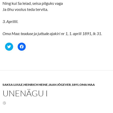
Ning kui Sa leiad, seisa pilguks vaga
Ja õhu voolus teda tervita.
3. Aprillil.
Oma Maa: teaduse ja juttude ajakiri nr 1, 1. aprill 1891, lk 31.
C
C
l
l
i
i
c
c
k
k
t
t
o
o
s
s
h
h
a
a
r
r
e
e
SAKSA LUULE
,
HEINRICH HEINE
,
JAAN JÕGEVER
,
1891
,
OMA MAA
o
o
n
n
UNENÄGU I
T
F
w
a
i
c
t
e
t
b
e
o
r
o