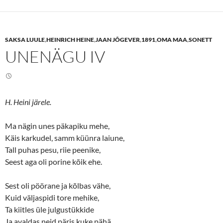
o
o
s
s
h
h
a
a
r
r
e
e
SAKSA LUULE
,
HEINRICH HEINE
,
JAAN JÕGEVER
,
1891
,
OMA MAA
,
SONETT
o
o
n
n
UNENÄGU IV
T
F
w
a
i
c
t
e
t
b
e
o
r
o
(
k
H. Heini järele.
O
(
p
O
e
p
n
e
Ma nägin unes päkapiku mehe,
s
n
Käis karkudel, samm küünra laiune,
i
s
n
i
Tall puhas pesu, riie peenike,
n
n
e
n
Seest aga oli porine kõik ehe.
w
e
w
w
i
w
n
i
Sest oli pöörane ja kõlbas vähe,
d
n
o
d
Kuid väljaspidi tore mehike,
w
o
Ta kiitles üle julgustükkide
)
w
)
Ja avaldas neid päris kuke pähä.