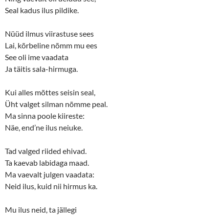
Seal kadus ilus pildike.
Nüüd ilmus viirastuse sees
Lai, kõrbeline nõmm mu ees
See oli ime vaadata
Ja täitis sala-hirmuga.
Kui alles mõttes seisin seal,
Üht valget silman nõmme peal.
Ma sinna poole kiireste:
Näe, end’ne ilus neiuke.
Tad valged riided ehivad.
Ta kaevab labidaga maad.
Ma vaevalt julgen vaadata:
Neid ilus, kuid nii hirmus ka.
Mu ilus neid, ta jällegi