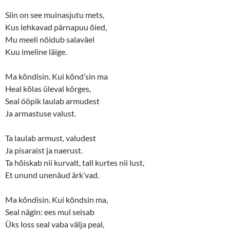
Siin on see muinasjutu mets,
Kus lehkavad pärnapuu õied,
Mu meeli nõidub salaväel
Kuu imeline läige.
Ma kõndisin. Kui kõnd’sin ma
Heal kõlas üleval kõrges,
Seal ööpik laulab armudest
Ja armastuse valust.
Ta laulab armust, valudest
Ja pisaraist ja naerust.
Ta hõiskab nii kurvalt, tall kurtes nii lust,
Et unund unenäud ärk’vad.
Ma kõndisin. Kui kõndsin ma,
Seal nägin: ees mul seisab
Üks loss seal vaba välja peal,