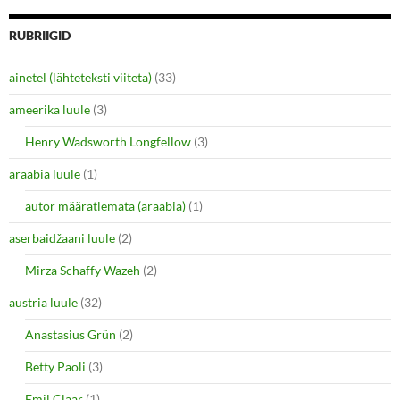
e
e
o
o
n
n
RUBRIIGID
T
F
w
a
i
c
ainetel (lähteteksti viiteta)
(33)
t
e
t
b
e
o
ameerika luule
(3)
r
o
(
k
O
(
Henry Wadsworth Longfellow
(3)
p
O
e
p
araabia luule
n
(1)
e
s
n
i
s
autor määratlemata (araabia)
(1)
n
i
n
n
e
n
aserbaidžaani luule
(2)
w
e
w
w
i
w
Mirza Schaffy Wazeh
(2)
n
i
d
n
o
d
austria luule
(32)
w
o
)
w
Anastasius Grün
(2)
)
Betty Paoli
(3)
Emil Claar
(1)