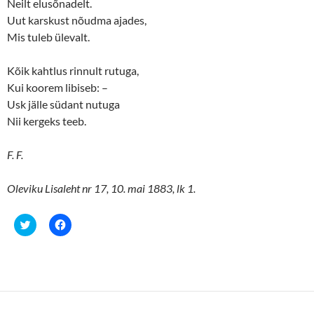
Neilt elusõnadelt.
)
w
)
Uut karskust nõudma ajades,
Mis tuleb ülevalt.
Kõik kahtlus rinnult rutuga,
Kui koorem libiseb: –
Usk jälle südant nutuga
Nii kergeks teeb.
F. F.
Oleviku Lisaleht nr 17, 10. mai 1883, lk 1.
C
C
l
l
i
i
c
c
k
k
t
t
o
o
s
s
h
h
a
a
r
r