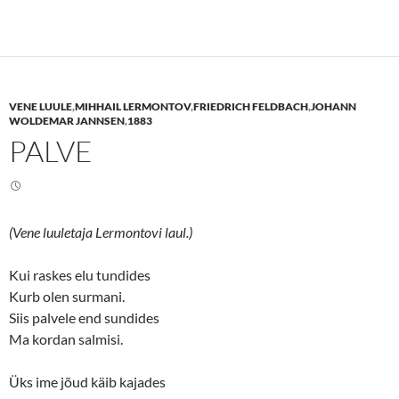
c
c
k
k
t
t
o
o
s
s
h
h
a
a
r
r
e
e
VENE LUULE
,
MIHHAIL LERMONTOV
,
FRIEDRICH FELDBACH
,
JOHANN
o
o
n
n
WOLDEMAR JANNSEN
,
1883
T
F
PALVE
w
a
i
c
t
e
t
b
e
o
r
o
(
k
O
(
(Vene luuletaja Lermontovi laul.)
p
O
e
p
n
e
s
n
Kui raskes elu tundides
i
s
n
i
Kurb olen surmani.
n
n
Siis palvele end sundides
e
n
w
e
Ma kordan salmisi.
w
w
i
w
n
i
d
n
Üks ime jõud käib kajades
o
d
w
o