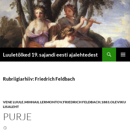
Otsi
Luuletõlked 19. sajandi eesti ajalehtedest
LIIGU
PEAME
SISU
JUURDE
Rubriigiarhiiv: Friedrich Feldbach
VENE LUULE
,
MIHHAIL LERMONTOV
,
FRIEDRICH FELDBACH
,
1883
,
OLEVIKU
LISALEHT
PURJE