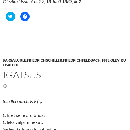
Oleviku Lisaleht nr 27, 18. juuli 1883, lk 2.
C
C
l
l
i
i
c
c
k
k
t
t
o
o
s
s
h
h
a
a
r
r
e
e
SAKSA LUULE
,
FRIEDRICH SCHILLER
,
FRIEDRICH FELDBACH
,
1883
,
OLEVIKU
o
o
n
n
LISALEHT
T
F
IGATSUS
w
a
i
c
t
e
t
b
e
o
r
o
(
k
O
(
Schilleri järele F. F (?).
p
O
e
p
n
e
s
n
Oh, et selle oru õhust
i
s
n
i
Oleks välja minekut.
n
n
Sellest külma udu rõhust. –
e
n