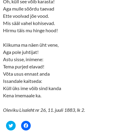
Oh, küll see võib karasta!
Aga mulle sõõrdu taevad
Ette voolvad jõe vood.
Mis sääl vahel kohisevad.
Hirmu täis mu hinge hood!
Kiikuma ma näen üht vene,
Aga pole juhtijat!
Astu sisse, inimene:
Tema purjed elavad!
Võta usus ennast anda
Issandale kaitseda:
Küll üks ime võib sind kanda
Kena imemaale ka.
Oleviku Lisaleht nr 26, 11. juuli 1883, lk 2.
C
C
l
l
i
i