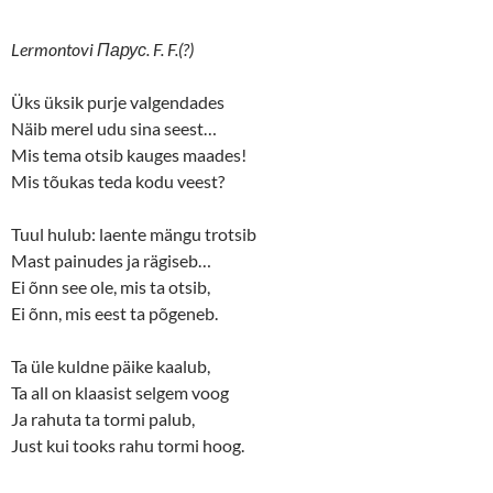
Lermontovi Парус. F. F.(?)
Üks üksik purje valgendades
Näib merel udu sina seest…
Mis tema otsib kauges maades!
Mis tõukas teda kodu veest?
Tuul hulub: laente mängu trotsib
Mast painudes ja rägiseb…
Ei õnn see ole, mis ta otsib,
Ei õnn, mis eest ta põgeneb.
Ta üle kuldne päike kaalub,
Ta all on klaasist selgem voog
Ja rahuta ta tormi palub,
Just kui tooks rahu tormi hoog.