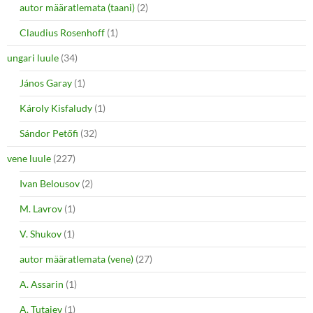
autor määratlemata (taani)
(2)
Claudius Rosenhoff
(1)
ungari luule
(34)
János Garay
(1)
Károly Kisfaludy
(1)
Sándor Petőfi
(32)
vene luule
(227)
Ivan Belousov
(2)
M. Lavrov
(1)
V. Shukov
(1)
autor määratlemata (vene)
(27)
A. Assarin
(1)
A. Tutajev
(1)