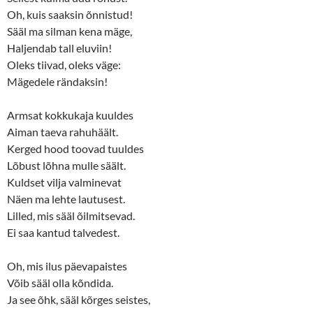
w
e
Oh, kuis saaksin õnnistud!
w
w
i
w
Sääl ma silman kena mäge,
n
i
d
n
Haljendab tall eluviin!
o
d
w
o
Oleks tiivad, oleks väge:
)
w
)
Mägedele rändaksin!
Armsat kokkukaja kuuldes
Aiman taeva rahuhäält.
Kerged hood toovad tuuldes
Lõbust lõhna mulle säält.
Kuldset vilja valminevat
Näen ma lehte lautusest.
Lilled, mis sääl õilmitsevad.
Ei saa kantud talvedest.
Oh, mis ilus päevapaistes
Võib sääl olla kõndida.
Ja see õhk, sääl kõrges seistes,