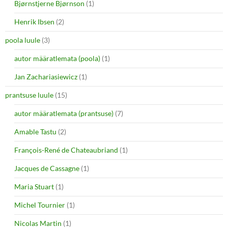
Bjørnstjerne Bjørnson
(1)
Henrik Ibsen
(2)
poola luule
(3)
autor määratlemata (poola)
(1)
Jan Zachariasiewicz
(1)
prantsuse luule
(15)
autor määratlemata (prantsuse)
(7)
Amable Tastu
(2)
François-René de Chateaubriand
(1)
Jacques de Cassagne
(1)
Maria Stuart
(1)
Michel Tournier
(1)
Nicolas Martin
(1)