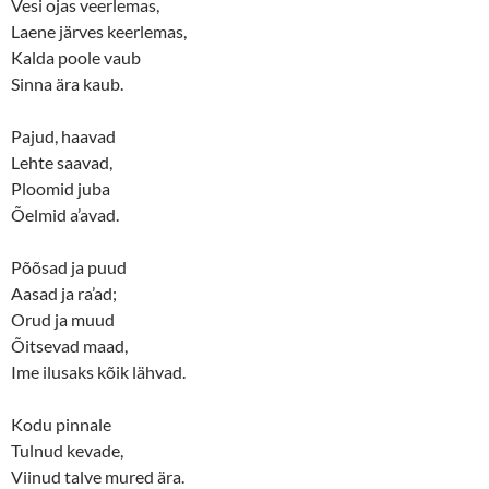
Vesi ojas veerlemas,
Laene järves keerlemas,
Kalda poole vaub
Sinna ära kaub.
Pajud, haavad
Lehte saavad,
Ploomid juba
Õelmid a’avad.
Põõsad ja puud
Aasad ja ra’ad;
Orud ja muud
Õitsevad maad,
Ime ilusaks kõik lähvad.
Kodu pinnale
Tulnud kevade,
Viinud talve mured ära.