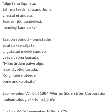
“olgu tänu lõpmata.
Jah, ma teadsin, Issand Jumal,
viletsat ei unusta.
Teadsin, jõuluandekesi,
minulegi kannab ka.”
Taat on söönud ­– önnistades,
sirutab käe välja ta,
Liigutatud meelel suudab,
vaevalt söna lausuda:
“Minu ärdam palve olgu;
Issand vötku tasuda,
Köigil teie eluteedel
önne andku otsata.”
Soomekeelest Väinöla
[1884, Werner Söderström Corporation,
luuleantoloogia? – toim.]
järele.
Linda nr. 46, 28. november 1896, lk 725.