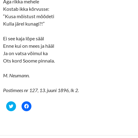
Aga rikka mehele
Kostab ikka kõrvusse:
“Kusa mõistust mõõdeti
Kulla järel kunagi?!”
Ei see kaja lõpe sääl
Enne kui on mees ja hääl
Ja on vatsa võimul ka
Ots kord Soome pinnala.
M. Neumann.
Postimees nr 127, 13. juuni 1896, lk 2.
C
C
l
l
i
i
c
c
k
k
t
t
o
o
s
s
h
h