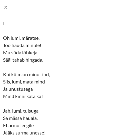
t
e
t
b
e
o
r
o
(
k
O
(
I
p
O
e
p
n
e
s
n
Oh lumi, märatse,
i
s
n
i
Too hauda minule!
n
n
Mu süda lõhkeja
e
n
w
e
Sääl tahab hingada.
w
w
i
w
n
i
d
n
Kui külm on minu rind,
o
d
w
o
Siis, lumi, mata mind
)
w
)
Ja unustusega
Mind kinni kata ka!
Jah, lumi, tuisuga
Sa mässa hauala,
Et armu leegile
Jääks surma unesse!