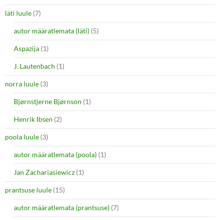
läti luule
(7)
autor määratlemata (läti)
(5)
Aspazija
(1)
J. Lautenbach
(1)
norra luule
(3)
Bjørnstjerne Bjørnson
(1)
Henrik Ibsen
(2)
poola luule
(3)
autor määratlemata (poola)
(1)
Jan Zachariasiewicz
(1)
prantsuse luule
(15)
autor määratlemata (prantsuse)
(7)