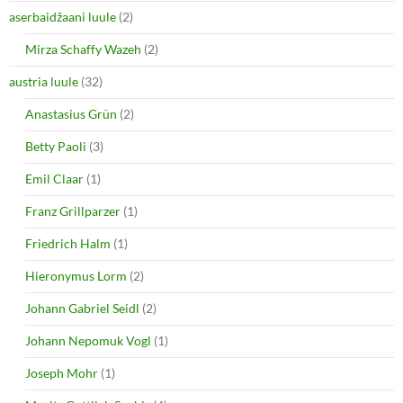
e
n
aserbaidžaani luule
(2)
w
e
w
w
i
w
Mirza Schaffy Wazeh
(2)
n
i
d
n
o
d
austria luule
(32)
w
o
)
w
Anastasius Grün
(2)
)
Betty Paoli
(3)
Emil Claar
(1)
Franz Grillparzer
(1)
Friedrich Halm
(1)
Hieronymus Lorm
(2)
Johann Gabriel Seidl
(2)
Johann Nepomuk Vogl
(1)
Joseph Mohr
(1)