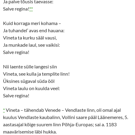
Ja palve tõusis taevasse:
n
i
d
n
Salve regina!
**
o
d
w
o
)
w
)
Kuid korraga meri kohama –
Ja tuhandel’ avas end hauana:
Vineta ta kurku sääl vausi,
Ja munkade laul, see vaikisi:
Salve regina!
Nii laente sülle langesi siin
Vineta, see kulla ja templite linn!
Üksines sügaval süda ööl
Vineta laulu on kuulda veel:
Salve regina!
*
Vineta – tähendab Venede – Vendlaste linn, oli omal ajal
kuulus Vendlaste kaubalinn, Vollini saare pääl Läänemeres, 5.
aastasajal kõige suurem linn Põhja-Europas; sai a. 1183
maavärisemise läbi hukka.