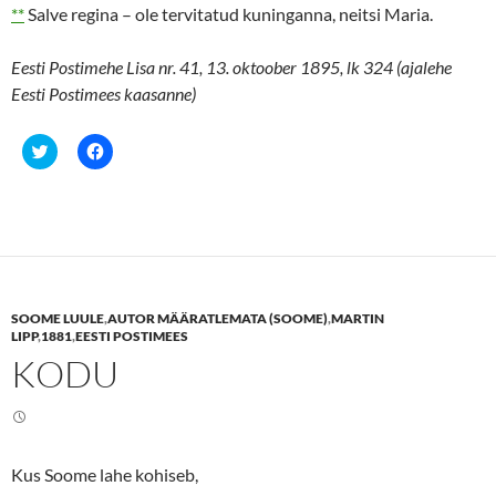
**
Salve regina – ole tervitatud kuninganna, neitsi Maria.
Eesti Postimehe Lisa nr. 41, 13. oktoober 1895, lk 324 (ajalehe
Eesti Postimees kaasanne)
C
C
l
l
i
i
c
c
k
k
t
t
o
o
s
s
h
h
a
a
r
r
e
e
SOOME LUULE
,
AUTOR MÄÄRATLEMATA (SOOME)
,
MARTIN
o
o
n
n
LIPP
,
1881
,
EESTI POSTIMEES
T
F
KODU
w
a
i
c
t
e
t
b
e
o
r
o
(
k
O
(
Kus Soome lahe kohiseb,
p
O
e
p