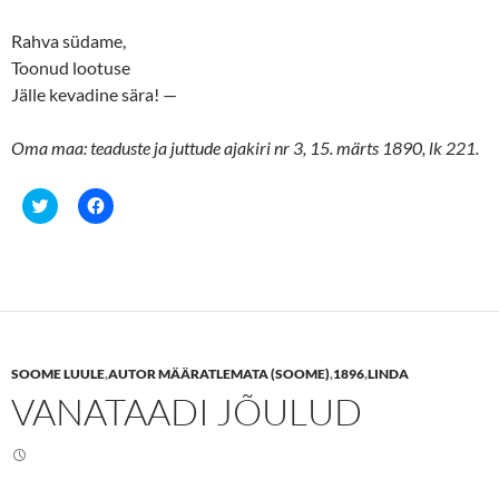
Rahva südame,
Toonud lootuse
Jälle kevadine sära! —
Oma maa: teaduste ja juttude ajakiri nr 3, 15. märts 1890, lk 221.
C
C
l
l
i
i
c
c
k
k
t
t
o
o
s
s
h
h
a
a
r
r
e
e
SOOME LUULE
,
AUTOR MÄÄRATLEMATA (SOOME)
,
1896
,
LINDA
o
o
n
n
VANATAADI JÕULUD
T
F
w
a
i
c
t
e
t
b
e
o
r
o