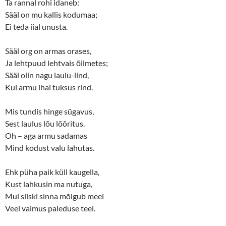
Ta rannal rohi idaneb:
n
e
s
n
Sääl on mu kallis kodumaa;
i
s
n
i
Ei teda iial unusta.
n
n
e
n
w
e
Sääl org on armas orases,
w
w
i
w
Ja lehtpuud lehtvais õilmetes;
n
i
d
n
Sääl olin nagu laulu-lind,
o
d
w
o
Kui armu ihal tuksus rind.
)
w
)
Mis tundis hinge sügavus,
Sest laulus lõu lõõritus.
Oh – aga armu sadamas
Mind kodust valu lahutas.
Ehk püha paik küll kaugella,
Kust lahkusin ma nutuga,
Mul siiski sinna mõlgub meel
Veel vaimus paleduse teel.