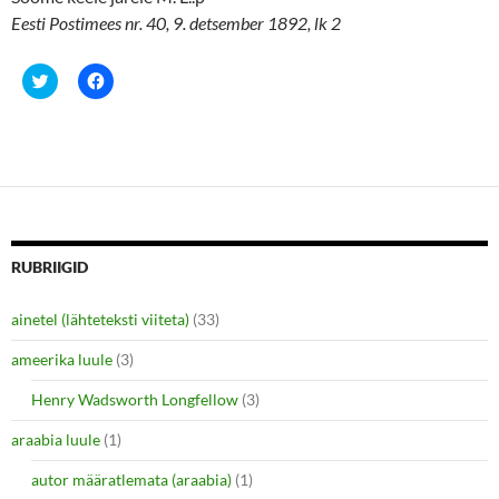
Eesti Postimees nr. 40, 9. detsember 1892, lk 2
C
C
l
l
i
i
c
c
k
k
t
t
o
o
s
s
h
h
a
a
r
r
e
e
o
o
n
n
RUBRIIGID
T
F
w
a
i
c
ainetel (lähteteksti viiteta)
(33)
t
e
t
b
e
o
ameerika luule
(3)
r
o
(
k
O
(
Henry Wadsworth Longfellow
(3)
p
O
e
p
araabia luule
n
(1)
e
s
n
i
s
autor määratlemata (araabia)
(1)
n
i
n
n