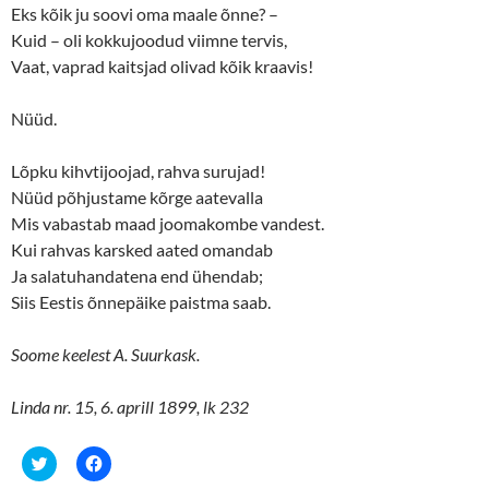
w
e
Eks kõik ju soovi oma maale õnne? –
w
w
i
w
Kuid – oli kokkujoodud viimne tervis,
n
i
d
n
Vaat, vaprad kaitsjad olivad kõik kraavis!
o
d
w
o
)
w
)
Nüüd.
Lõpku kihvtijoojad, rahva surujad!
Nüüd põhjustame kõrge aatevalla
Mis vabastab maad joomakombe vandest.
Kui rahvas karsked aated omandab
Ja salatuhandatena end ühendab;
Siis Eestis õnnepäike paistma saab.
Soome keelest A. Suurkask.
Linda nr. 15, 6. aprill 1899, lk 232
C
C
l
l
i
i