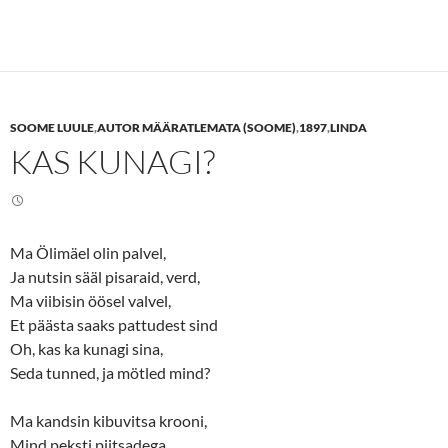
c
c
k
k
t
t
o
o
s
s
h
h
a
a
r
r
e
e
SOOME LUULE
,
AUTOR MÄÄRATLEMATA (SOOME)
,
1897
,
LINDA
o
o
n
n
KAS KUNAGI?
T
F
w
a
i
c
t
e
t
b
e
o
r
o
(
k
Ma Ölimäel olin palvel,
O
(
p
O
Ja nutsin sääl pisaraid, verd,
e
p
n
e
Ma viibisin öösel valvel,
s
n
Et päästa saaks pattudest sind
i
s
n
i
Oh, kas ka kunagi sina,
n
n
e
n
Seda tunned, ja mötled mind?
w
e
w
w
i
w
n
i
Ma kandsin kibuvitsa krooni,
d
n
o
d
Mind peksti piitsadega,