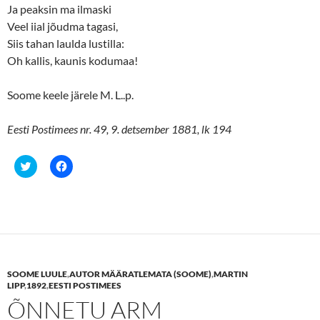
Ja peaksin ma ilmaski
Veel iial jõudma tagasi,
Siis tahan laulda lustilla:
Oh kallis, kaunis kodumaa!
Soome keele järele M. L..p.
Eesti Postimees nr. 49, 9. detsember 1881, lk 194
C
C
l
l
i
i
c
c
k
k
t
t
o
o
s
s
h
h
a
a
r
r
e
e
SOOME LUULE
,
AUTOR MÄÄRATLEMATA (SOOME)
,
MARTIN
o
o
n
n
LIPP
,
1892
,
EESTI POSTIMEES
T
F
ÕNNETU ARM
w
a
i
c