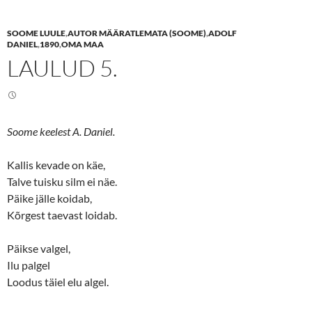
a
a
r
r
e
e
SOOME LUULE
,
AUTOR MÄÄRATLEMATA (SOOME)
,
ADOLF
o
o
n
n
DANIEL
,
1890
,
OMA MAA
T
F
LAULUD 5.
w
a
i
c
t
e
t
b
e
o
r
o
(
k
O
(
Soome keelest A. Daniel.
p
O
e
p
n
e
s
n
Kallis kevade on käe,
i
s
n
i
Talve tuisku silm ei näe.
n
n
Päike jälle koidab,
e
n
w
e
Kõrgest taevast loidab.
w
w
i
w
n
i
d
n
Päikse valgel,
o
d
w
o
Ilu palgel
)
w
)
Loodus täiel elu algel.