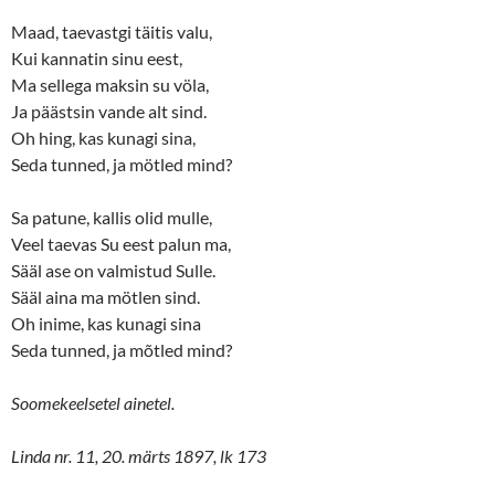
Maad, taevastgi täitis valu,
Kui kannatin sinu eest,
Ma sellega maksin su völa,
Ja päästsin vande alt sind.
Oh hing, kas kunagi sina,
Seda tunned, ja mötled mind?
Sa patune, kallis olid mulle,
Veel taevas Su eest palun ma,
Sääl ase on valmistud Sulle.
Sääl aina ma mötlen sind.
Oh inime, kas kunagi sina
Seda tunned, ja mõtled mind?
Soomekeelsetel ainetel.
Linda nr. 11, 20. märts 1897, lk 173