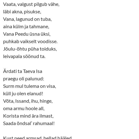
(
k
Vaata, valgust pilgub vähe,
O
(
p
O
läbi akna, pisukse,
e
p
n
e
Vana, lagunud on tuba,
s
n
aina külm ja tahmane,
i
s
n
i
Vana Peedu üsna üksi,
n
n
e
n
puhkab vaikselt voodisse.
w
e
w
w
Jõulu-õhtu püha toiduks,
i
w
n
i
leivapala söönud ta.
d
n
o
d
w
o
Ärdati ta Taeva Isa
)
w
)
praegu oli palunud:
Surm mul tulema on visa,
küll ju olen elanud!
Võta, Issand, ihu, hinge,
oma armu hoole all,
Korista mind ära ilmast,
Saada õndsal’ rahumaal!
Kust need armsad, hellad hääled,