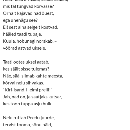
mis tal tungvad kõrvasse?
Õrnalt kajavad nad õuest,
ega unenägu see?
Ei! sest aina selgelt kostvad,
hääled taadi tubaje.
Kuula, hobunegi norskab, –
võõrad astvad uksele.
Taati ootes uksel aatab,
kes säält sisse tulemas?
Näe, sääl silmab kahte meesta,
kõrval neiu sihvakas.
“Kiri-isand, Helmi preili!”
Jah, nad on, ja saatjaks kutsar,
kes toob tuppa asju hulk.
Neiu ruttab Peedu juurde,
tervist tooma, sõnu häid,