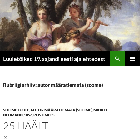
Otsi
Luuletõlked 19. sajandi eesti ajalehtedest
LIIGU
PEAME
SISU
JUURDE
Rubriigiarhiiv: autor määratlemata (soome)
SOOME LUULE
,
AUTOR MÄÄRATLEMATA (SOOME)
,
MIHKEL
NEUMANN
,
1896
,
POSTIMEES
25 HÄÄLT