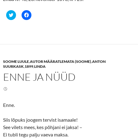
C
C
l
l
i
i
c
c
k
k
t
t
o
o
s
s
h
h
a
a
r
r
e
e
SOOME LUULE
,
AUTOR MÄÄRATLEMATA (SOOME)
,
ANTON
o
o
n
n
SUURKASK
,
1899
,
LINDA
T
F
ENNE JA NÜÜD
w
a
i
c
t
e
t
b
e
o
r
o
(
k
O
(
Enne.
p
O
e
p
n
e
s
n
Siis lõpuks joogem tervist isamaale!
i
s
n
i
See vilets mees, kes põhjani ei jaksa! –
n
n
Ei tubli tegu palju vaeva maksa.
e
n