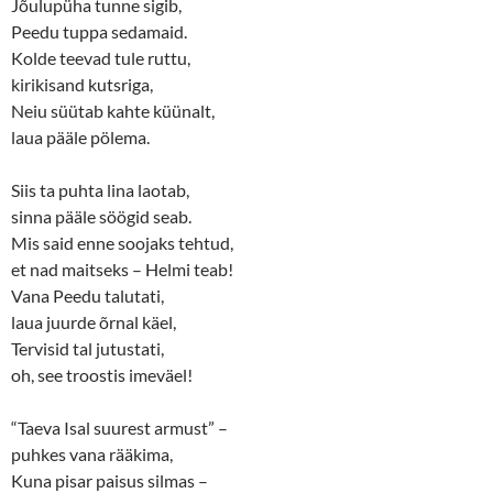
Jõulupüha tunne sigib,
Peedu tuppa sedamaid.
Kolde teevad tule ruttu,
kirikisand kutsriga,
Neiu süütab kahte küünalt,
laua pääle pölema.
Siis ta puhta lina laotab,
sinna pääle söögid seab.
Mis said enne soojaks tehtud,
et nad maitseks – Helmi teab!
Vana Peedu talutati,
laua juurde õrnal käel,
Tervisid tal jutustati,
oh, see troostis imeväel!
“Taeva Isal suurest armust” –
puhkes vana rääkima,
Kuna pisar paisus silmas –