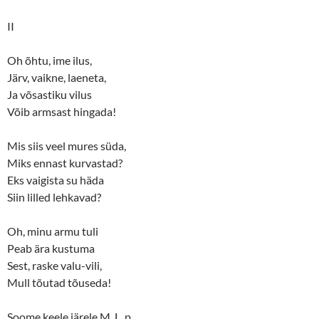
II
Oh õhtu, ime ilus,
Järv, vaikne, laeneta,
Ja võsastiku vilus
Võib armsast hingada!
Mis siis veel mures süda,
Miks ennast kurvastad?
Eks vaigista su häda
Siin lilled lehkavad?
Oh, minu armu tuli
Peab ära kustuma
Sest, raske valu-vili,
Mull tõutad tõuseda!
Soome keele järele M. L..p