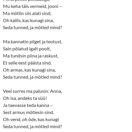
w
o
Mu keha täis vermeid, jooni –
)
w
)
Ma mötlin siis alati sind,
Oh kallis, kas kunagi sina,
Seda tunned, ja mötled mind?
Ma kannatin pilget ja teotust,
Sain pölatud igalt poolt,
Ma tundsin piina ja raskust,
Et selle eest päästa sind.
Oh armas, kas kunagi sina,
Seda tunned, ja mötled mind?
Veel surres ma palusin: Anna,
Oh isa, andeks ta süü!
Ja taevasse teda kanna –
Sest armus mötlesin sind.
Oh vend, oh öde, kas kunagi
Seda tunned, ja mötled mind?