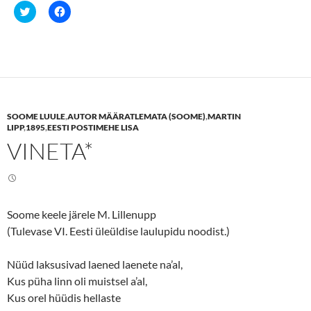
C
C
l
l
i
i
c
c
k
k
t
t
o
o
s
s
h
h
a
a
r
r
e
e
SOOME LUULE
,
AUTOR MÄÄRATLEMATA (SOOME)
,
MARTIN
o
o
n
n
LIPP
,
1895
,
EESTI POSTIMEHE LISA
T
F
VINETA*
w
a
i
c
t
e
t
b
e
o
r
o
(
k
O
(
Soome keele järele M. Lillenupp
p
O
e
p
(Tulevase VI. Eesti üleüldise laulupidu noodist.)
n
e
s
n
i
s
n
i
Nüüd laksusivad laened laenete na’al,
n
n
Kus püha linn oli muistsel a’al,
e
n
w
e
Kus orel hüüdis hellaste
w
w
i
w