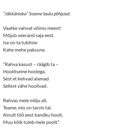
“Jäkkäniska” Soome laulu põhjusel.
Vaatke vahvat võimu meest!
Mõjub veerand saja eest.
Ise on ta tubliste
Kahe mehe paksune.
“Rahva kasust – räägib ta –
Hoolitseme hoolega,
Sest et kehvad alamad
Sellest vähe hoolivad.
Rahvas meie mõju all,
Teame, mis on tarvis tal.
Ainult töö eest kandku hoolt,
Muu kõik tuleb meie poolt.”