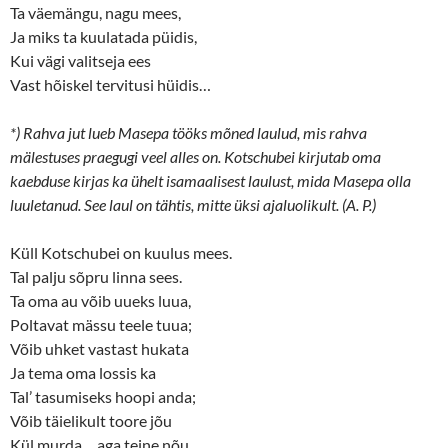
Ta väemängu, nagu mees,
Ja miks ta kuulatada püidis,
Kui vägi valitseja ees
Vast hõiskel tervitusi hüidis…
*) Rahva jut lueb Masepa tööks mõned laulud, mis rahva
mälestuses praegugi veel alles on. Kotschubei kirjutab oma
kaebduse kirjas ka ühelt isamaalisest laulust, mida Masepa olla
luuletanud. See laul on tähtis, mitte üksi ajaluolikult. (A. P.)
Küll Kotschubei on kuulus mees.
Tal palju sõpru linna sees.
Ta oma au võib uueks luua,
Poltavat mässu teele tuua;
Võib uhket vastast hukata
Ja tema oma lossis ka
Tal’ tasumiseks hoopi anda;
Võib täielikult toore jõu
Kül murda… aga teine nõu