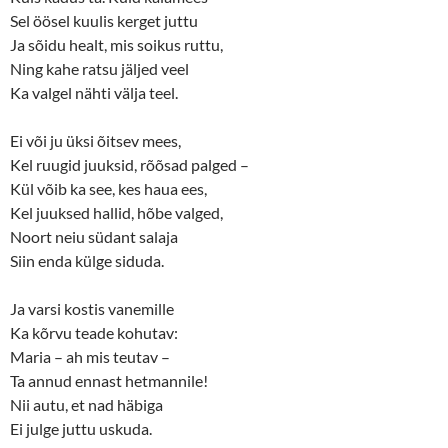
Sel öösel kuulis kerget juttu
Ja sõidu healt, mis soikus ruttu,
Ning kahe ratsu jäljed veel
Ka valgel nähti välja teel.
Ei või ju üksi õitsev mees,
Kel ruugid juuksid, rõõsad palged –
Kül võib ka see, kes haua ees,
Kel juuksed hallid, hõbe valged,
Noort neiu südant salaja
Siin enda külge siduda.
Ja varsi kostis vanemille
Ka kõrvu teade kohutav:
Maria – ah mis teutav –
Ta annud ennast hetmannile!
Nii autu, et nad häbiga
Ei julge juttu uskuda.