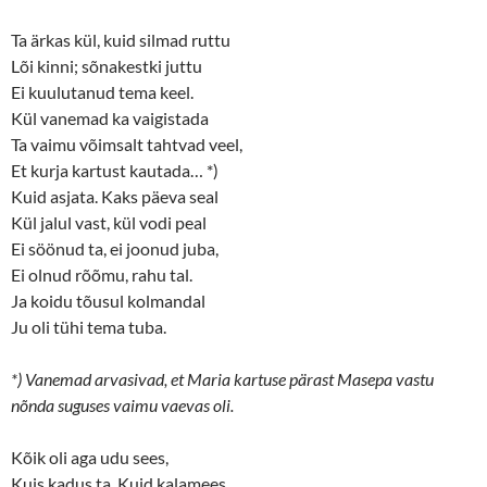
Ta ärkas kül, kuid silmad ruttu
Lõi kinni; sõnakestki juttu
Ei kuulutanud tema keel.
Kül vanemad ka vaigistada
Ta vaimu võimsalt tahtvad veel,
Et kurja kartust kautada… *)
Kuid asjata. Kaks päeva seal
Kül jalul vast, kül vodi peal
Ei söönud ta, ei joonud juba,
Ei olnud rõõmu, rahu tal.
Ja koidu tõusul kolmandal
Ju oli tühi tema tuba.
*) Vanemad arvasivad, et Maria kartuse pärast Masepa vastu
nõnda suguses vaimu vaevas oli.
Kõik oli aga udu sees,
Kuis kadus ta. Kuid kalamees