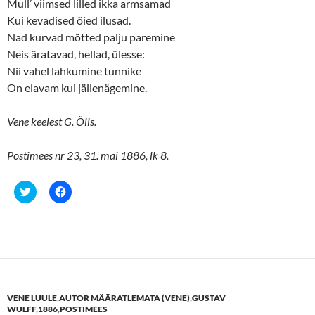
n
e
Mull’ viimsed lilled ikka armsamad
s
n
Kui kevadised õied ilusad.
i
s
n
i
Nad kurvad mõtted palju paremine
n
n
e
n
Neis äratavad, hellad, ülesse:
w
e
w
w
Nii vahel lahkumine tunnike
i
w
n
i
On elavam kui jällenägemine.
d
n
o
d
w
o
Vene keelest G. Öiis.
)
w
)
Postimees nr 23, 31. mai 1886, lk 8.
C
C
l
l
i
i
c
c
k
k
t
t
o
o
s
s
h
h
a
a
r
r
e
e
VENE LUULE
,
AUTOR MÄÄRATLEMATA (VENE)
,
GUSTAV
o
o
n
n
WULFF
,
1886
,
POSTIMEES