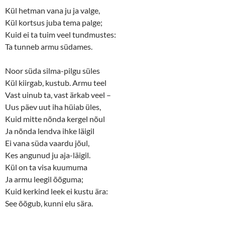
Kül hetman vana ju ja valge,
Kül kortsus juba tema palge;
Kuid ei ta tuim veel tundmustes:
Ta tunneb armu südames.
Noor süda silma-pilgu süles
Kül kiirgab, kustub. Armu teel
Vast uinub ta, vast ärkab veel –
Uus päev uut iha hüiab üles,
Kuid mitte nõnda kergel nõul
Ja nõnda lendva ihke läigil
Ei vana süda vaardu jõul,
Kes angunud ju aja-läigil.
Kül on ta visa kuumuma
Ja armu leegil õõguma;
Kuid kerkind leek ei kustu ära:
See õõgub, kunni elu sära.