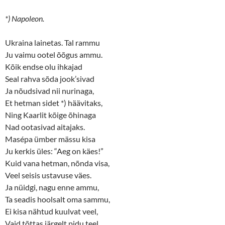
*) Napoleon.
Ukraina lainetas. Tal rammu
Ju vaimu ootel õõgus ammu.
Kõik endse olu ihkajad
Seal rahva sõda jook’sivad
Ja nõudsivad nii nurinaga,
Et hetman sidet *) häävitaks,
Ning Kaarlit kõige õhinaga
Nad ootasivad aitajaks.
Masépa ümber mässu kisa
Ju kerkis üles: “Aeg on käes!”
Kuid vana hetman, nõnda visa,
Veel seisis ustavuse väes.
Ja nüidgi, nagu enne ammu,
Ta seadis hoolsalt oma sammu,
Ei kisa nähtud kuulvat veel,
Vaid tõttas järgelt pidu teel.