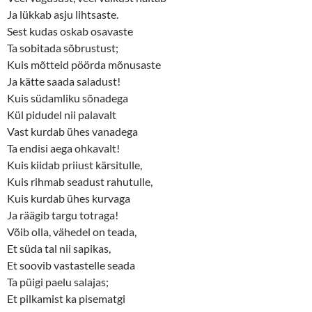
Ja lükkab asju lihtsaste.
Sest kudas oskab osavaste
Ta sobitada sõbrustust;
Kuis mõtteid pöörda mõnusaste
Ja kätte saada saladust!
Kuis südamliku sõnadega
Kül pidudel nii palavalt
Vast kurdab ühes vanadega
Ta endisi aega ohkavalt!
Kuis kiidab priiust kärsitulle,
Kuis rihmab seadust rahutulle,
Kuis kurdab ühes kurvaga
Ja räägib targu totraga!
Võib olla, vähedel on teada,
Et süda tal nii sapikas,
Et soovib vastastelle seada
Ta püigi paelu salajas;
Et pilkamist ka pisematgi