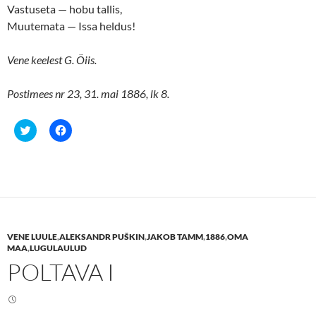
Vastuseta — hobu tallis,
Muutemata — Issa heldus!
Vene keelest G. Öiis.
Postimees nr 23, 31. mai 1886, lk 8.
C
C
l
l
i
i
c
c
k
k
t
t
o
o
s
s
h
h
a
a
r
r
e
e
VENE LUULE
,
ALEKSANDR PUŠKIN
,
JAKOB TAMM
,
1886
,
OMA
o
o
n
n
MAA
,
LUGULAULUD
T
F
POLTAVA I
w
a
i
c
t
e
t
b
e
o
r
o