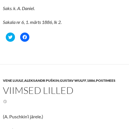
Saks. k. A. Daniel.
Sakala nr 6, 1. märts 1886, lk 2.
C
C
l
l
i
i
c
c
k
k
t
t
o
o
s
s
h
h
a
a
r
r
e
e
VENE LUULE
,
ALEKSANDR PUŠKIN
,
GUSTAV WULFF
,
1886
,
POSTIMEES
o
o
n
n
VIIMSED LILLED
T
F
w
a
i
c
t
e
t
b
e
o
r
o
(
k
(A. Puschkin’i järele.)
O
(
p
O
e
p