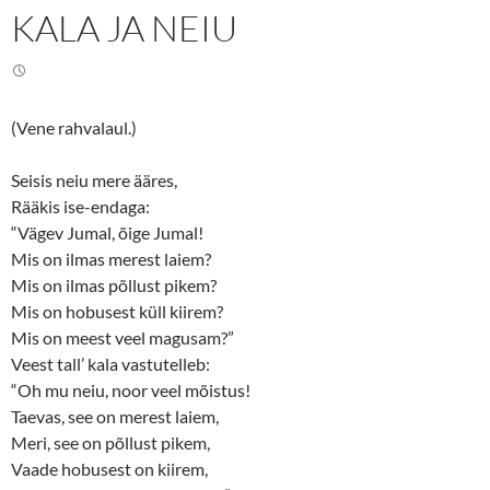
T
F
KALA JA NEIU
w
a
i
c
t
e
t
b
e
o
r
o
(
k
O
(
(Vene rahvalaul.)
p
O
e
p
n
e
s
n
Seisis neiu mere ääres,
i
s
n
i
Rääkis ise-endaga:
n
n
“Vägev Jumal, õige Jumal!
e
n
w
e
Mis on ilmas merest laiem?
w
w
i
w
Mis on ilmas põllust pikem?
n
i
d
n
Mis on hobusest küll kiirem?
o
d
w
o
Mis on meest veel magusam?”
)
w
)
Veest tall’ kala vastutelleb:
“Oh mu neiu, noor veel mõistus!
Taevas, see on merest laiem,
Meri, see on põllust pikem,
Vaade hobusest on kiirem,