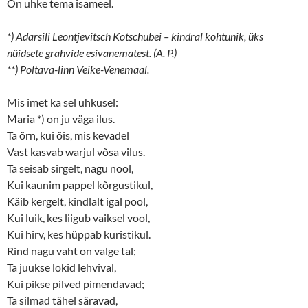
On uhke tema isameel.
*) Adarsili Leontjevitsch Kotschubei – kindral kohtunik, üks
nüidsete grahvide esivanematest. (A. P.)
**) Poltava-linn Veike-Venemaal.
Mis imet ka sel uhkusel:
Maria *) on ju väga ilus.
Ta õrn, kui õis, mis kevadel
Vast kasvab warjul võsa vilus.
Ta seisab sirgelt, nagu nool,
Kui kaunim pappel kõrgustikul,
Käib kergelt, kindlalt igal pool,
Kui luik, kes liigub vaiksel vool,
Kui hirv, kes hüppab kuristikul.
Rind nagu vaht on valge tal;
Ta juukse lokid lehvival,
Kui pikse pilved pimendavad;
Ta silmad tähel säravad,