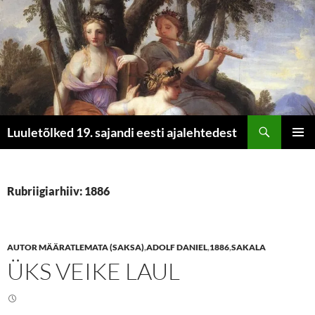
Otsi
Luuletõlked 19. sajandi eesti ajalehtedest
LIIGU
PEAME
SISU
JUURDE
Rubriigiarhiiv: 1886
AUTOR MÄÄRATLEMATA (SAKSA)
,
ADOLF DANIEL
,
1886
,
SAKALA
ÜKS VEIKE LAUL