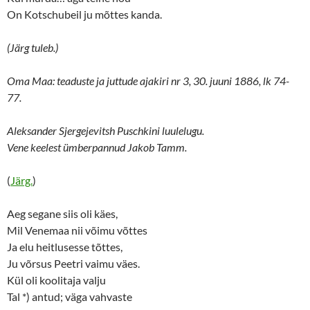
On Kotschubeil ju mõttes kanda.
(Järg tuleb.)
Oma Maa: teaduste ja juttude ajakiri nr 3, 30. juuni 1886, lk 74-
77.
Aleksander Sjergejevitsh Puschkini luulelugu.
Vene keelest ümberpannud Jakob Tamm.
(
Järg.
)
Aeg segane siis oli käes,
Mil Venemaa nii võimu võttes
Ja elu heitlusesse tõttes,
Ju võrsus Peetri vaimu väes.
Kül oli koolitaja valju
Tal *) antud; väga vahvaste