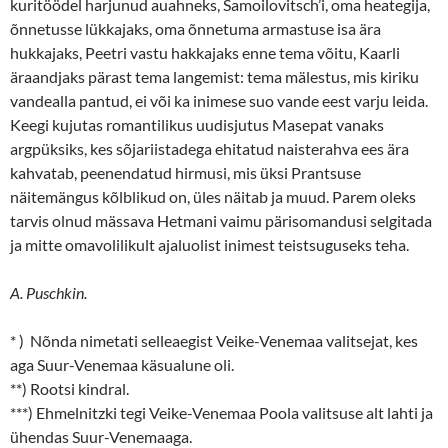
kuritöödel harjunud auahneks, Samoilovitsch’i, oma heategija,
õnnetusse lükkajaks, oma õnnetuma armastuse isa ära
hukkajaks, Peetri vastu hakkajaks enne tema võitu, Kaarli
äraandjaks pärast tema langemist: tema mälestus, mis kiriku
vandealla pantud, ei või ka inimese suo vande eest varju leida.
Keegi kujutas romantilikus uudisjutus Masepat vanaks
argpüksiks, kes sõjariistadega ehitatud naisterahva ees ära
kahvatab, peenendatud hirmusi, mis üksi Prantsuse
näitemängus kõlblikud on, üles näitab ja muud. Parem oleks
tarvis olnud mässava Hetmani vaimu pärisomandusi selgitada
ja mitte omavolilikult ajaluolist inimest teistsuguseks teha.
A. Puschkin.
* ) Nõnda nimetati selleaegist Veike-Venemaa valitsejat, kes
aga Suur-Venemaa käsualune oli.
**) Rootsi kindral.
***) Ehmelnitzki tegi Veike-Venemaa Poola valitsuse alt lahti ja
ühendas Suur-Venemaaga.