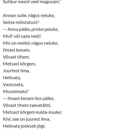
Suhkur meest veel magusam.”
Annan sulle, nägus neiuke,
Seitse mõistatust?
— Anna pääle, priske peiuke,
Mull’ või sada neid!
Mis on meitel, nägus neiuke,
Ilmast kenam,
Võsast tihem,
Metsast kõrgem,
Juurtest ilma,
Helinata,
Vastuseta,
Muutemata?
— Ilmast kenam ilus päike,
Võsast tihem taevatähti,
Metsast kõrgem kulda-kuuke;
Kivi, see on juurest ilma,
Helinata jookseb jõgi,