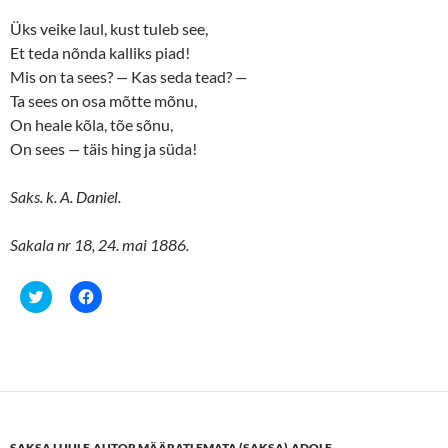
Üks veike laul, kust tuleb see,
Et teda nõnda kalliks piad!
Mis on ta sees?
—
Kas seda tead?
—
Ta sees on osa mõtte mõnu,
On heale kõla, tõe sõnu,
On sees
—
täis hing ja süda!
Saks. k. A. Daniel.
Sakala nr 18, 24. mai 1886.
C
C
l
l
i
i
c
c
k
k
t
t
o
o
s
s
h
h
a
a
r
r
e
e
SAKSA LUULE
,
AUTOR MÄÄRATLEMATA (SAKSA)
,
ADOLF