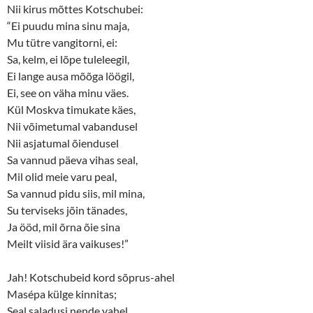
Nii kirus mõttes Kotschubei:
“Ei puudu mina sinu maja,
Mu tütre vangitorni, ei:
Sa, kelm, ei lõpe tuleleegil,
Ei lange ausa mõõga löögil,
Ei, see on väha minu väes.
Kül Moskva timukate käes,
Nii võimetumal vabandusel
Nii asjatumal õiendusel
Sa vannud päeva vihas seal,
Mil olid meie varu peal,
Sa vannud pidu siis, mil mina,
Su terviseks jõin tänades,
Ja ööd, mil õrna õie sina
Meilt viisid ära vaikuses!”
Jah! Kotschubeid kord sõprus-ahel
Masépa külge kinnitas;
Seal saladusi nende vahel