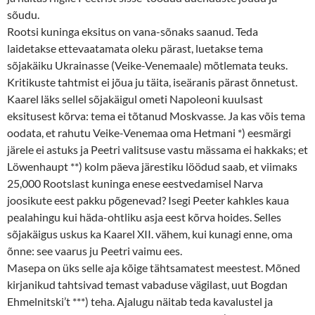
sõudu.
Rootsi kuninga eksitus on vana-sõnaks saanud. Teda
laidetakse ettevaatamata oleku pärast, luetakse tema
sõjakäiku Ukrainasse (Veike-Venemaale) mõtlemata teuks.
Kritikuste tahtmist ei jõua ju täita, iseäranis pärast õnnetust.
Kaarel läks sellel sõjakäigul ometi Napoleoni kuulsast
eksitusest kõrva: tema ei tõtanud Moskvasse. Ja kas võis tema
oodata, et rahutu Veike-Venemaa oma Hetmani *) eesmärgi
järele ei astuks ja Peetri valitsuse vastu mässama ei hakkaks; et
Löwenhaupt **) kolm päeva järestiku löödud saab, et viimaks
25,000 Rootslast kuninga enese eestvedamisel Narva
joosikute eest pakku põgenevad? Isegi Peeter kahkles kaua
pealahingu kui häda-ohtliku asja eest kõrva hoides. Selles
sõjakäigus uskus ka Kaarel XII. vähem, kui kunagi enne, oma
õnne: see vaarus ju Peetri vaimu ees.
Masepa on üks selle aja kõige tähtsamatest meestest. Mõned
kirjanikud tahtsivad temast vabaduse vägilast, uut Bogdan
Ehmelnitski’t ***) teha. Ajalugu näitab teda kavalustel ja