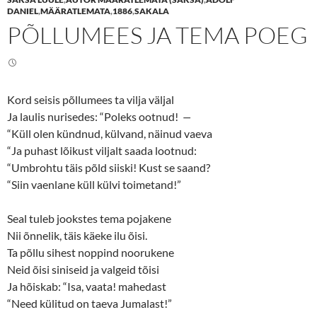
o
o
n
n
DANIEL
,
MÄÄRATLEMATA
,
1886
,
SAKALA
T
F
PÕLLUMEES JA TEMA POEG
w
a
i
c
t
e
t
b
e
o
r
o
(
k
O
(
Kord seisis põllumees ta vilja väljal
p
O
e
p
Ja laulis nurisedes: “Poleks ootnud!
—
n
e
s
n
“Küll olen kündnud, külvand, näinud vaeva
i
s
n
i
“Ja puhast lõikust viljalt saada lootnud:
n
n
“Umbrohtu täis põld siiski! Kust se saand?
e
n
w
e
“Siin vaenlane küll külvi toimetand!”
w
w
i
w
n
i
d
n
Seal tuleb jookstes tema pojakene
o
d
w
o
Nii õnnelik, täis käeke ilu õisi.
)
w
)
Ta põllu sihest noppind noorukene
Neid õisi siniseid ja valgeid tõisi
Ja hõiskab: “Isa, vaata! mahedast
“Need külitud on taeva Jumalast!”