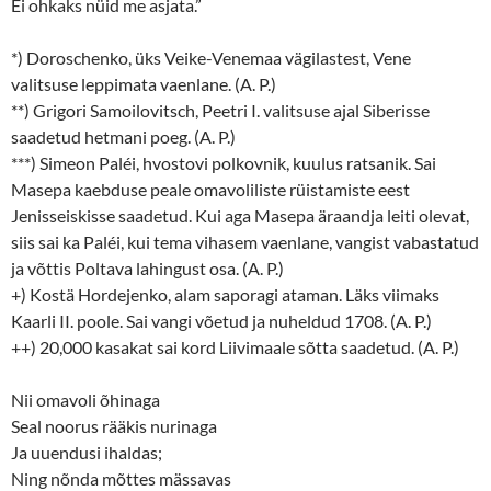
Ei ohkaks nüid me asjata.”
*) Doroschenko, üks Veike-Venemaa vägilastest, Vene
valitsuse leppimata vaenlane. (A. P.)
**) Grigori Samoilovitsch, Peetri I. valitsuse ajal Siberisse
saadetud hetmani poeg. (A. P.)
***) Simeon Paléi, hvostovi polkovnik, kuulus ratsanik. Sai
Masepa kaebduse peale omavoliliste rüistamiste eest
Jenisseiskisse saadetud. Kui aga Masepa äraandja leiti olevat,
siis sai ka Paléi, kui tema vihasem vaenlane, vangist vabastatud
ja võttis Poltava lahingust osa. (A. P.)
+) Kostä Hordejenko, alam saporagi ataman. Läks viimaks
Kaarli II. poole. Sai vangi võetud ja nuheldud 1708. (A. P.)
++) 20,000 kasakat sai kord Liivimaale sõtta saadetud. (A. P.)
Nii omavoli õhinaga
Seal noorus rääkis nurinaga
Ja uuendusi ihaldas;
Ning nõnda mõttes mässavas