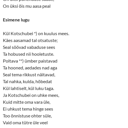
On üksi õis mu aasa peal
Esimene lugu
Kül Kotschubei *) on kuulus mees.
Käes aasamad tal otsatuste;
Seal söövad vabaduse sees
Ta hobused nii hooletuste.
Poltava **) ümber paistavad
Ta hooned, aedades nad aga
Seal tema rikkust näitavad,
Tal nahka, kulda, hõbedat
Kül lahtiselt, kül luku taga.
Ja Kotschubei on uhke mees,
Kuid mitte oma vara üle,
Ei uhkust tema hinge sees
Too õnnistuse ohter süle,
Vaid oma tütre üle veel