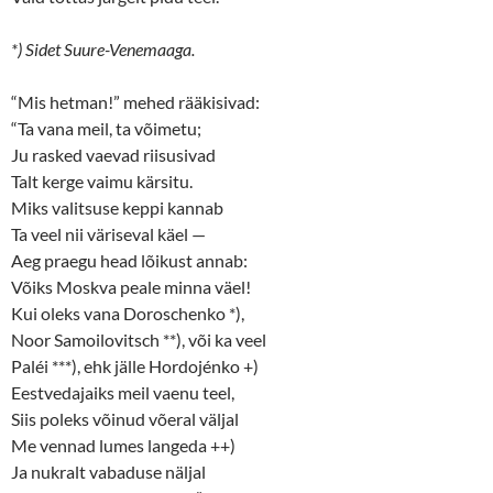
*) Sidet Suure-Venemaaga.
“Mis hetman!” mehed rääkisivad:
“Ta vana meil, ta võimetu;
Ju rasked vaevad riisusivad
Talt kerge vaimu kärsitu.
Miks valitsuse keppi kannab
Ta veel nii väriseval käel —
Aeg praegu head lõikust annab:
Võiks Moskva peale minna väel!
Kui oleks vana Doroschenko *),
Noor Samoilovitsch **), või ka veel
Paléi ***), ehk jälle Hordojénko +)
Eestvedajaiks meil vaenu teel,
Siis poleks võinud võeral väljal
Me vennad lumes langeda ++)
Ja nukralt vabaduse näljal