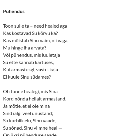
Pühendus
Toon sulle ta – need healed aga
Kas kostavad Su kõrvu ka?
Kas mõistab Sinu vaim, nii vaga,
Mu hinge iha arvata?
Või pühendus, mis luuletaja
Su ette kannab kartuses,
Kui armastusgi, vastu-kaja
Ei kuule Sinu südames?
Oh tunne healegi, mis Sina
Kord nõnda hellalt armastand,
Ja mõtle, et ei ole mina
Sind ialgi veel unustand;
Su kurblik elu, Sinu vaade,
Su sõnad, Sinu viimne heal —
On üksi pühenduse saade,