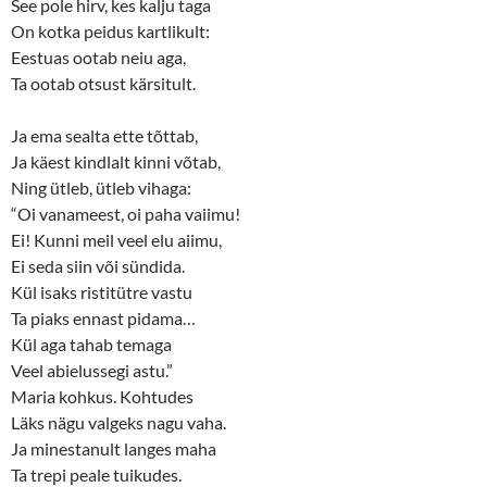
See pole hirv, kes kalju taga
On kotka peidus kartlikult:
Eestuas ootab neiu aga,
Ta ootab otsust kärsitult.
Ja ema sealta ette tõttab,
Ja käest kindlalt kinni võtab,
Ning ütleb, ütleb vihaga:
“Oi vanameest, oi paha vaiimu!
Ei! Kunni meil veel elu aiimu,
Ei seda siin või sündida.
Kül isaks ristitütre vastu
Ta piaks ennast pidama…
Kül aga tahab temaga
Veel abielussegi astu.”
Maria kohkus. Kohtudes
Läks nägu valgeks nagu vaha.
Ja minestanult langes maha
Ta trepi peale tuikudes.