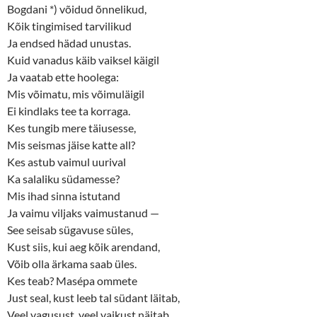
Bogdani *) võidud õnnelikud,
Kõik tingimised tarvilikud
Ja endsed hädad unustas.
Kuid vanadus käib vaiksel käigil
Ja vaatab ette hoolega:
Mis võimatu, mis võimuläigil
Ei kindlaks tee ta korraga.
Kes tungib mere täiusesse,
Mis seismas jäise katte all?
Kes astub vaimul uurival
Ka salaliku südamesse?
Mis ihad sinna istutand
Ja vaimu viljaks vaimustanud —
See seisab sügavuse süles,
Kust siis, kui aeg kõik arendand,
Võib olla ärkama saab üles.
Kes teab? Masépa ommete
Just seal, kust leeb tal südant läitab,
Veel vagusust, veel vaikust näitab