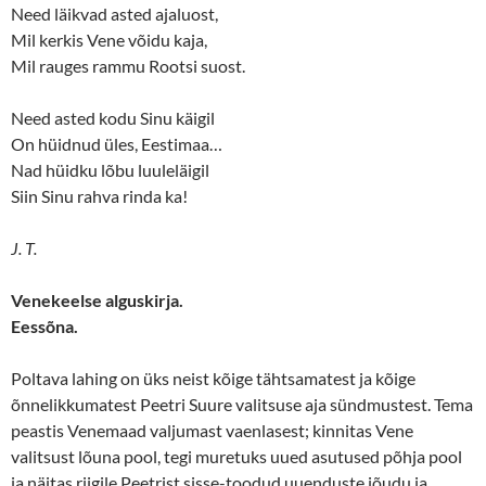
Need läikvad asted ajaluost,
Mil kerkis Vene võidu kaja,
Mil rauges rammu Rootsi suost.
Need asted kodu Sinu käigil
On hüidnud üles, Eestimaa…
Nad hüidku lõbu luuleläigil
Siin Sinu rahva rinda ka!
J. T.
Venekeelse alguskirja.
Eessõna.
Poltava lahing on üks neist kõige tähtsamatest ja kõige
õnnelikkumatest Peetri Suure valitsuse aja sündmustest. Tema
peastis Venemaad valjumast vaenlasest; kinnitas Vene
valitsust lõuna pool, tegi muretuks uued asutused põhja pool
ja näitas riigile Peetrist sisse-toodud uuenduste jõudu ja