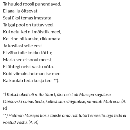
Ta huuled roosil punendavad.
Ei aga ilu õitsevat
Seal üksi temas imestata:
Ta igal pool on tuttav veel,
Kui neiu, kel nii mõistlik meel,
Kel rind nii karske, rikkumata.
Ja kosilasi selle eest
Ei väha talle kokku tõttu;
Maria see ei soovi meest,
Ei ühtegi neist vastu võta.
Kuid viimaks hetman ise meel
Ka kuulab teda kosja teel **).
*) Kotschubeil oli mitu tütart; üks neist oli Masepa sugulase
Obidovski naine. Seda, kellest siin räägitakse, nimetati Matrena. (A.
P.)
**) Hetman Masepa kosis tõeste oma ristitütart eneselle, aga teda ei
võetud vastu. (A. P.)