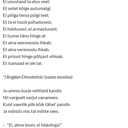
Ei unustand ta elus veel;
Et astet kõige autumatgi
Ei põlga tema püigi teel;
Et ta ei hooli pühadusest,
Ei heldusest, ei armastusest,
Ei tunne tänu hinge al:
Et aina werewoolu ihkab,
Et aina verevoolu ihkab,
Et priiust hinge põhjast vihkab,
Et isamaad ei ole tal.
*) Bogdan Ehmelnitzki (vaata eessõna).
Ju ammu kurje mõtteid kandis
Nii vargselt varjul vanamees.
Kuid vaenlik pilk kõik tähel’ pandis
Ja mõistis mis tal mõtte sees.
– “Ei, ahne loom, ei häävitaja!”