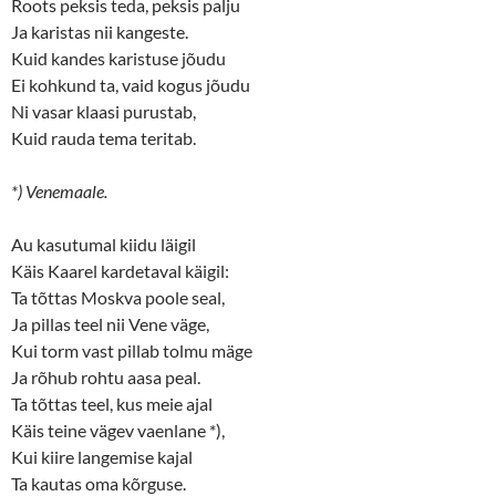
Roots peksis teda, peksis palju
Ja karistas nii kangeste.
Kuid kandes karistuse jõudu
Ei kohkund ta, vaid kogus jõudu
Ni vasar klaasi purustab,
Kuid rauda tema teritab.
*) Venemaale.
Au kasutumal kiidu läigil
Käis Kaarel kardetaval käigil:
Ta tõttas Moskva poole seal,
Ja pillas teel nii Vene väge,
Kui torm vast pillab tolmu mäge
Ja rõhub rohtu aasa peal.
Ta tõttas teel, kus meie ajal
Käis teine vägev vaenlane *),
Kui kiire langemise kajal
Ta kautas oma kõrguse.