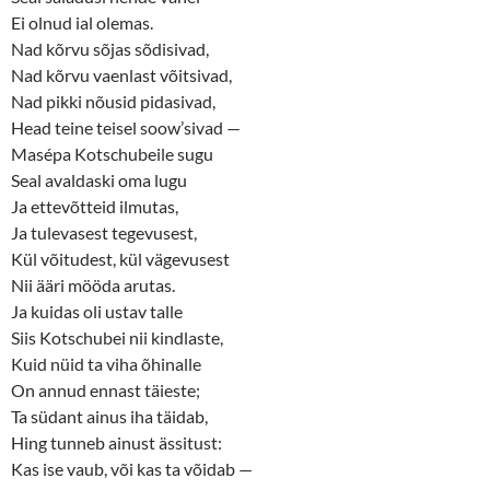
Ei olnud ial olemas.
Nad kõrvu sõjas sõdisivad,
Nad kõrvu vaenlast võitsivad,
Nad pikki nõusid pidasivad,
Head teine teisel soow’sivad —
Masépa Kotschubeile sugu
Seal avaldaski oma lugu
Ja ettevõtteid ilmutas,
Ja tulevasest tegevusest,
Kül võitudest, kül vägevusest
Nii ääri mööda arutas.
Ja kuidas oli ustav talle
Siis Kotschubei nii kindlaste,
Kuid nüid ta viha õhinalle
On annud ennast täieste;
Ta südant ainus iha täidab,
Hing tunneb ainust ässitust:
Kas ise vaub, või kas ta võidab —