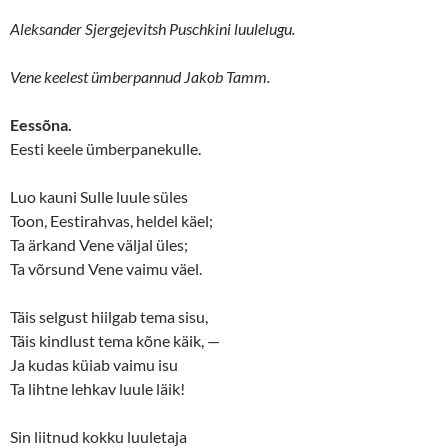
(
k
O
(
Aleksander Sjergejevitsh Puschkini luulelugu.
p
O
e
p
n
e
s
n
Vene keelest ümberpannud Jakob Tamm.
i
s
n
i
n
n
Eessõna.
e
n
w
e
Eesti keele ümberpanekulle.
w
w
i
w
n
i
d
n
Luo kauni Sulle luule süles
o
d
w
o
Toon, Eestirahvas, heldel käel;
)
w
)
Ta ärkand Vene väljal üles;
Ta võrsund Vene vaimu väel.
Täis selgust hiilgab tema sisu,
Täis kindlust tema kõne käik, —
Ja kudas küiab vaimu isu
Ta lihtne lehkav luule läik!
Sin liitnud kokku luuletaja