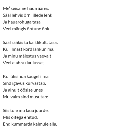
Me’ seisame haua ääres.
Sääl lehvis õrn lillede lehk
Ja hauarohuga tasa
Veel mängis õhtune õhk.
Sääl rääkis ta kartlikult, tasa:
Kui ilmast kord lahkun ma,
Ja minu mälestus vaevalt
Veel elab su laulusse;
Kui üksinda kaugel ilmal
Sind igavus kurvastab.
Ja ainult öösise unes
Mu vaim sind musutab:
Siis tule mu laua juurde,
Mis õitega ehitud.
End kummarda kalmule alla,