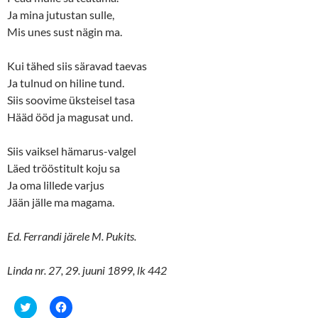
Ja mina jutustan sulle,
Mis unes sust nägin ma.
Kui tähed siis säravad taevas
Ja tulnud on hiline tund.
Siis soovime üksteisel tasa
Hääd ööd ja magusat und.
Siis vaiksel hämarus-valgel
Läed trööstitult koju sa
Ja oma lillede varjus
Jään jälle ma magama.
Ed. Ferrandi järele M. Pukits.
Linda nr. 27, 29. juuni 1899, lk 442
C
C
l
l