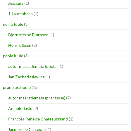
Aspazija
(1)
J. Lautenbach
(1)
norra luule
(3)
Bjørnstjerne Bjørnson
(1)
Henrik Ibsen
(2)
poola luule
(3)
autor määratlemata (poola)
(1)
Jan Zachariasiewicz
(1)
prantsuse luule
(15)
autor määratlemata (prantsuse)
(7)
Amable Tastu
(2)
François-René de Chateaubriand
(1)
Jacques de Cassagne
(1)