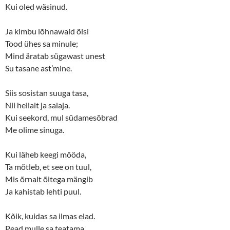
Kui oled wäsinud.
Ja kimbu lõhnawaid õisi
Tood ühes sa minule;
Mind äratab sügawast unest
Su tasane ast’mine.
Siis sosistan suuga tasa,
Nii hellalt ja salaja.
Kui seekord, mul südamesõbrad
Me olime sinuga.
Kui läheb keegi mööda,
Ta mõtleb, et see on tuul,
Mis õrnalt õitega mängib
Ja kahistab lehti puul.
Kõik, kuidas sa ilmas elad.
Pead mulle sa teatama.