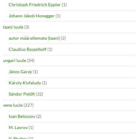
Christoph Friedrich Eppler
(1)
Johann Jakob Honegger
(1)
taani luule
(3)
autor määratlemata (taani)
(2)
Claudius Rosenhoff
(1)
ungari luule
(34)
János Garay
(1)
Károly Kisfaludy
(1)
Sándor Petőfi
(32)
vene luule
(227)
Ivan Belousov
(2)
M. Lavrov
(1)
V. Shukov
(1)