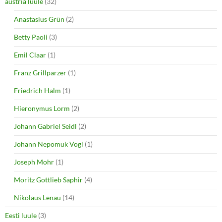
o
d
austria luule
(32)
w
o
)
w
Anastasius Grün
(2)
)
Betty Paoli
(3)
Emil Claar
(1)
Franz Grillparzer
(1)
Friedrich Halm
(1)
Hieronymus Lorm
(2)
Johann Gabriel Seidl
(2)
Johann Nepomuk Vogl
(1)
Joseph Mohr
(1)
Moritz Gottlieb Saphir
(4)
Nikolaus Lenau
(14)
Eesti luule
(3)