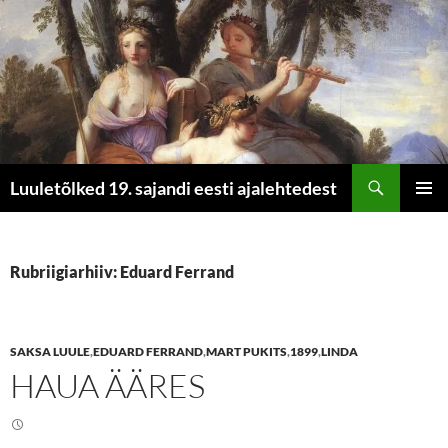
Otsi
Luuletõlked 19. sajandi eesti ajalehtedest
LIIGU
PEAME
SISU
JUURDE
Rubriigiarhiiv: Eduard Ferrand
SAKSA LUULE
,
EDUARD FERRAND
,
MART PUKITS
,
1899
,
LINDA
HAUA ÄÄRES