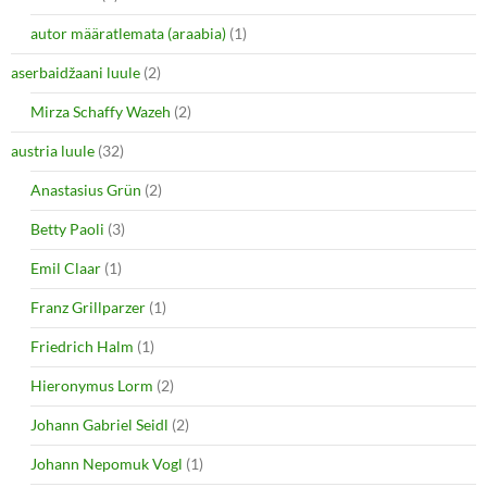
s
n
i
s
autor määratlemata (araabia)
(1)
n
i
n
n
e
n
aserbaidžaani luule
(2)
w
e
w
w
i
w
Mirza Schaffy Wazeh
(2)
n
i
d
n
o
d
austria luule
(32)
w
o
)
w
Anastasius Grün
(2)
)
Betty Paoli
(3)
Emil Claar
(1)
Franz Grillparzer
(1)
Friedrich Halm
(1)
Hieronymus Lorm
(2)
Johann Gabriel Seidl
(2)
Johann Nepomuk Vogl
(1)