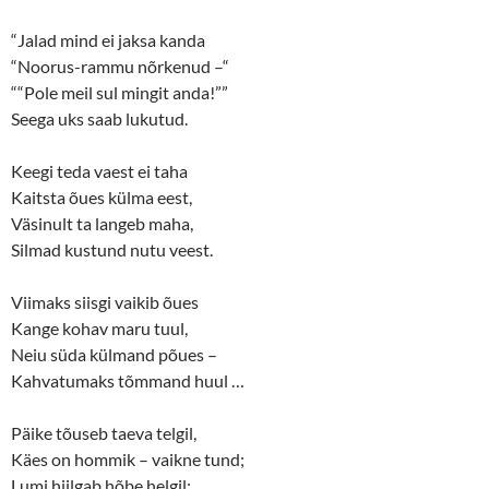
“Jalad mind ei jaksa kanda
“Noorus-rammu nõrkenud –“
““Pole meil sul mingit anda!””
Seega uks saab lukutud.
Keegi teda vaest ei taha
Kaitsta õues külma eest,
Väsinult ta langeb maha,
Silmad kustund nutu veest.
Viimaks siisgi vaikib õues
Kange kohav maru tuul,
Neiu süda külmand põues ­–
Kahvatumaks tõmmand huul …
Päike tõuseb taeva telgil,
Käes on hommik ­– vaikne tund;
Lumi hiilgab hõbe helgil;