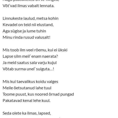
o
d
w
o
Võt’vad ilmas vabalt lennata.
)
w
)
Linnukeste laulud, metsa kohin
Kevadel on teid nii elustand,
Aga sügise ja lume tuhin
Minu rinda rusud valusalt!
Mis toob ilm veel rõemu, kui ei ükski
Lapse silm meil’ enam naerata?
Ja meid saatus sala varju kujul
Võtab surma unel’ suiguta…!
Mis kui taevalikus koidu valges
Meile õetsutanud lahe tuul
Toome puust, kus noored õrnad pungad
Pakatavad kenal lehe kuul.
Seda olete ka ilmas, lapsed,