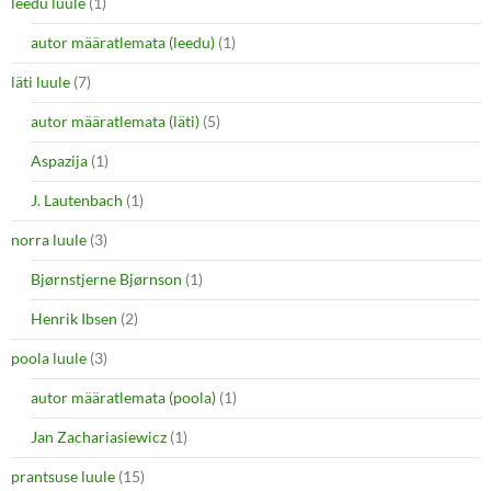
leedu luule
(1)
autor määratlemata (leedu)
(1)
läti luule
(7)
autor määratlemata (läti)
(5)
Aspazija
(1)
J. Lautenbach
(1)
norra luule
(3)
Bjørnstjerne Bjørnson
(1)
Henrik Ibsen
(2)
poola luule
(3)
autor määratlemata (poola)
(1)
Jan Zachariasiewicz
(1)
prantsuse luule
(15)