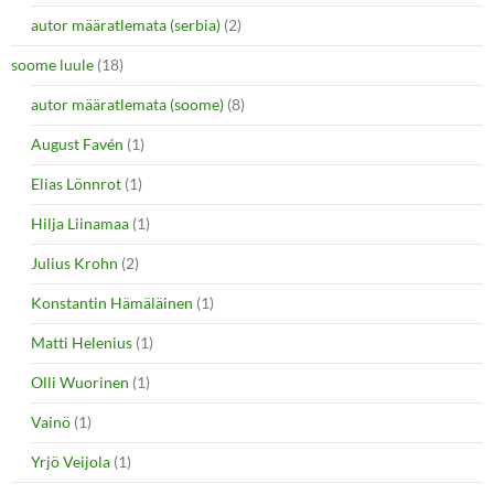
autor määratlemata (serbia)
(2)
soome luule
(18)
autor määratlemata (soome)
(8)
August Favén
(1)
Elias Lönnrot
(1)
Hilja Liinamaa
(1)
Julius Krohn
(2)
Konstantin Hämäläinen
(1)
Matti Helenius
(1)
Olli Wuorinen
(1)
Vainö
(1)
Yrjö Veijola
(1)