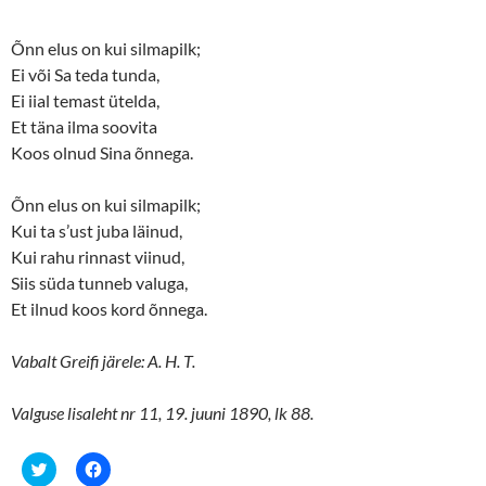
Õnn elus on kui silmapilk;
Ei või Sa teda tunda,
Ei iial temast ütelda,
Et täna ilma soovita
Koos olnud Sina õnnega.
Õnn elus on kui silmapilk;
Kui ta s’ust juba läinud,
Kui rahu rinnast viinud,
Siis süda tunneb valuga,
Et ilnud koos kord õnnega.
Vabalt Greifi järele: A. H. T.
Valguse lisaleht nr 11, 19. juuni 1890, lk 88.
C
C
l
l