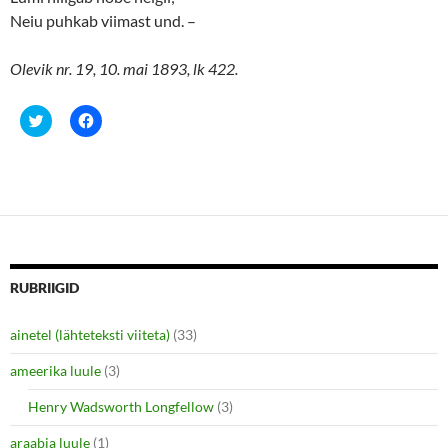
Neiu puhkab viimast und. ­–
Olevik nr. 19, 10. mai 1893, lk 422.
C
C
l
l
i
i
c
c
k
k
t
t
o
o
s
s
h
h
a
a
r
r
e
e
o
o
n
n
RUBRIIGID
T
F
w
a
i
c
ainetel (lähteteksti viiteta)
(33)
t
e
t
b
e
o
ameerika luule
(3)
r
o
(
k
O
(
Henry Wadsworth Longfellow
(3)
p
O
e
p
araabia luule
n
(1)
e