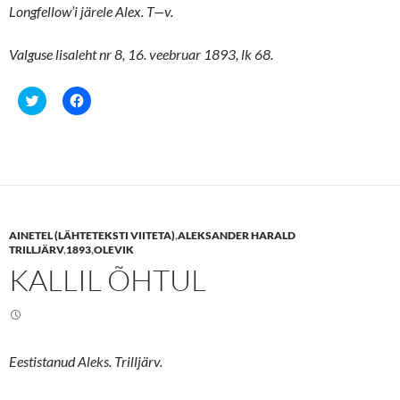
Longfellow’i järele Alex. T—v.
Valguse lisaleht nr 8, 16. veebruar 1893, lk 68.
C
C
l
l
i
i
c
c
k
k
t
t
o
o
s
s
h
h
a
a
r
r
e
e
AINETEL (LÄHTETEKSTI VIITETA)
,
ALEKSANDER HARALD
o
o
n
n
TRILLJÄRV
,
1893
,
OLEVIK
T
F
KALLIL ÕHTUL
w
a
i
c
t
e
t
b
e
o
r
o
(
k
O
(
Eestistanud Aleks. Trilljärv.
p
O
e
p
n
e
s
n