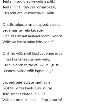
Teid siin suuldleb kevadine päik’,
Teid siin hällitab veel õrnal oksal,
Kus teid veel ei koorma elu käik.
Oh siis tulge, armsad lapsed; sest et
Seda, mis teil’ elu kevadel
Linnud armsalt laulvad rõemu kooris,
Võiks ka kosta minu kõrvadelt’!
Oh! mis võib meil jäed’vat õnne tuua
Ilmas kõrge teadus sinu valg’,
Kui siin õndsat, taevalikku hiilgust
Üksnes avalda võib lapse palg’!
Lapsed, teie laulate meil laule;
Sest teil õites kaetud elu nurm.
Teie üksnes elate siin luulel,
Vaiksus on siin ilmas
—
lõpp ja surm?