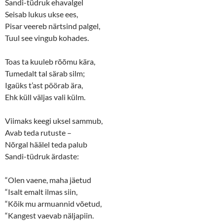
Sandi-tüdruk ehavalgel
i
s
n
i
Seisab lukus ukse ees,
n
n
Pisar veereb närtsind palgel,
e
n
w
e
Tuul see vingub kohades.
w
w
i
w
n
i
d
n
Toas ta kuuleb rõõmu kära,
o
d
w
o
Tumedalt tal särab silm;
)
w
)
Igaüks t’ast pöörab ära,
Ehk küll väljas vali külm.
Viimaks keegi uksel sammub,
Avab teda rutuste –
Nõrgal häälel teda palub
Sandi-tüdruk ärdaste:
“Olen vaene, maha jäetud
“Isalt emalt ilmas siin,
“Kõik mu armuannid võetud,
“Kangest vaevab näljapiin.