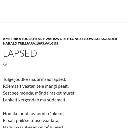
i
i
c
c
k
k
t
t
o
o
s
s
h
h
a
a
r
r
e
e
AMEERIKA LUULE
,
HENRY WADSWORTH LONGFELLOW
,
ALEKSANDER
o
o
n
n
HARALD TRILLJÄRV
,
1893
,
VALGUS
T
F
LAPSED
w
a
i
c
t
e
t
b
e
o
r
o
(
k
O
(
Tulge jõudke siia, armsad lapsed,
p
O
e
p
Rõemsalt vaatan teie mängi pealt,
n
e
s
n
Sest see mõnda, mõnda rasket muret
i
s
n
i
Lahkelt kergendab mu südamelt.
n
n
e
n
w
e
Homiku poolt avanud te’ akent,
w
w
i
w
Et salt päik’se tõusu vaadata,
n
i
d
n
Nagu pääsukesed on te’ hinged,