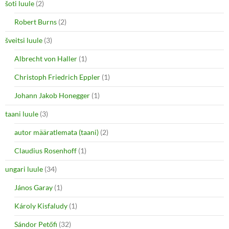
šoti luule
(2)
Robert Burns
(2)
šveitsi luule
(3)
Albrecht von Haller
(1)
Christoph Friedrich Eppler
(1)
Johann Jakob Honegger
(1)
taani luule
(3)
autor määratlemata (taani)
(2)
Claudius Rosenhoff
(1)
ungari luule
(34)
János Garay
(1)
Károly Kisfaludy
(1)
Sándor Petőfi
(32)