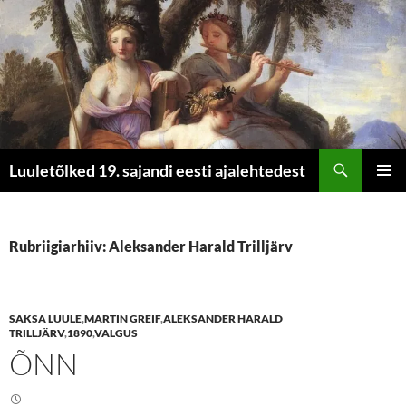
Otsi
Luuletõlked 19. sajandi eesti ajalehtedest
LIIGU
PEAME
SISU
JUURDE
Rubriigiarhiiv: Aleksander Harald Trilljärv
SAKSA LUULE
,
MARTIN GREIF
,
ALEKSANDER HARALD
TRILLJÄRV
,
1890
,
VALGUS
ÕNN