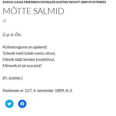
SAKSA LUULE
,
FRIEDRICH SCHILLER
,
GUSTAV WULFF
,
1889
,
POSTIMEES
o
o
n
n
MÕTTE SALMID
T
F
w
a
i
c
t
e
t
b
e
o
r
o
(
k
Ü. p. G. Õis
.
O
(
p
O
e
p
n
e
Kolmesugune on ajalend:
s
n
Tulevik meil tuleb vastu viivul,
i
s
n
i
Olevik lääb lendes tuuletiivul.
n
n
e
n
Minevik ei ial ava end!
w
e
w
w
i
w
n
i
(Fr. Schiller.)
d
n
o
d
w
o
Postimees nr 127, 4. november 1889, lk 3.
)
w
)
C
C
l
l
i
i
c
c