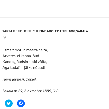
w
o
c
c
)
w
k
k
)
t
t
o
o
s
s
h
h
a
a
r
r
e
e
SAKSA LUULE
,
HEINRICH HEINE
,
ADOLF DANIEL
,
1889
,
SAKALA
o
o
n
n
T
F
w
a
i
c
t
e
Esmalt mõtlin meelta heita,
t
b
e
o
Arvates, ei kanna jõud.
r
o
(
k
Kandis, jõudsin siiski võita,
O
(
p
O
Aga kuda? — jätke nõuud!
e
p
n
e
s
n
Heine järele A. Daniel.
i
s
n
i
n
n
e
n
Sakala nr 39, 2. oktoober 1889, lk 3.
w
e
w
w
i
w
n
i
C
C
d
n
l
l
o
d
i
i