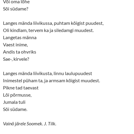
Või oma lõhe
Sõi südame?
Langes mända liivikussa, puhtam kõigist puudest,
Oli kindlam, tervem ka ja siledamgi muudest.
Langetas männa
Vaest inime,
Andis ta ohvriks
Sae-, kirvele?
Langes mända liivikusta, linnu laulupuudest
Inimestel püham ta, ja armsam kõigist muudest.
Pikne tad taevast
Lõi põrmusse,
Jumala tuli
Sõi südame.
Vainö järele Soomek. J. Tilk.