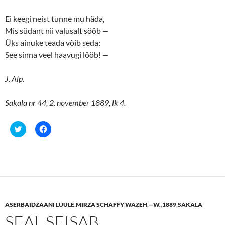
Ei keegi neist tunne mu häda,
Mis südant nii valusalt sööb
—
Üks ainuke teada võib seda:
See sinna veel haavugi lööb!
—
J. Alp.
Sakala nr 44, 2. november 1889, lk 4.
C
C
l
l
i
i
c
c
k
k
t
t
o
o
s
s
h
h
a
a
r
r
e
e
ASERBAIDŽAANI LUULE
,
MIRZA SCHAFFY WAZEH
,
—W.
,
1889
,
SAKALA
o
o
n
n
SEAL SEISAB
T
F