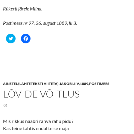
)
w
)
Rükerti järele Miina.
Postimees nr 97, 26. august 1889, lk 3.
C
C
l
l
i
i
c
c
k
k
t
t
o
o
s
s
h
h
a
a
r
r
e
e
AINETEL (LÄHTETEKSTI VIITETA)
,
JAKOB LIIV
,
1889
,
POSTIMEES
o
o
n
n
LÕVIDE VÕITLUS
T
F
w
a
i
c
t
e
t
b
e
o
r
o
(
k
Mis rikkus naabri rahva rahu pidu?
O
(
p
O
Kas teine tahtis endal teise maja
e
p