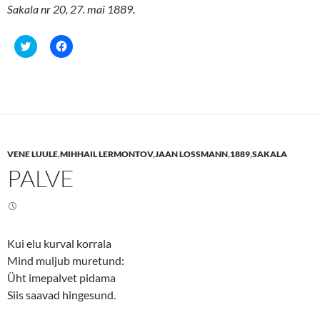
Sakala nr 20, 27. mai 1889.
C
C
l
l
i
i
c
c
k
k
t
t
o
o
s
s
h
h
a
a
r
r
e
e
VENE LUULE
,
MIHHAIL LERMONTOV
,
JAAN LOSSMANN
,
1889
,
SAKALA
o
o
n
n
PALVE
T
F
w
a
i
c
t
e
t
b
e
o
r
o
(
k
Kui elu kurval korrala
O
(
p
O
Mind muljub muretund:
e
p
n
e
Üht imepalvet pidama
s
n
Siis saavad hingesund.
i
s
n
i
n
n