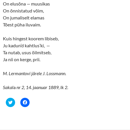
e
n
On elusõna
—
muusikas
w
e
w
w
On õnnistatud võim,
i
w
n
i
On jumaliselt elamas
d
n
o
d
Tõest püha iluvaim.
w
o
)
w
)
Kuis hingest koorem libiseb,
Ju kadun’d kahtlus’ki,
—
Ta nutab, usus õilmitseb,
Ja nii on kerge, prii.
M. Lermantovi järele J. Lossmann.
Sakal
a
nr 2, 14. jaanuar 1889, lk 2.
C
C
l
l
i
i
c
c
k
k
t
t
o
o
s
s