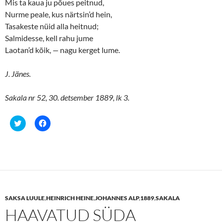
Mis ta kaua ju põues peitnud,
Nurme peale, kus närtsin’d hein,
Tasakeste nüid alla heitnud;
Salmidesse, kell rahu jume
Laotan’d kõik,
—
nagu kerget lume.
J. Jänes.
Sakala nr 52, 30. detsember 1889, lk 3.
C
C
l
l
i
i
c
c
k
k
t
t
o
o
s
s
h
h
a
a
r
r
e
e
SAKSA LUULE
,
HEINRICH HEINE
,
JOHANNES ALP
,
1889
,
SAKALA
o
o
n
n
HAAVATUD SÜDA
T
F
w
a