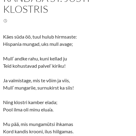
t
e
KLOSTRIS
t
b
e
o
r
o
(
k
O
(
p
O
e
p
n
e
Käes süda öö, tuul hulub hirmsaste:
s
n
i
s
Hispania mungad, uks mull avage;
n
i
n
n
e
n
Mull’ andke rahu, kuni kellad ju
w
e
w
w
Teid kohustavad palvel’ kiriku!
i
w
n
i
d
n
o
d
Ja valmistage, mis te võim ja viis,
w
o
)
w
Mull’ mungariie, surnukirst ka siis!
)
Ning klostri kamber elada;
Pool ilma oli minu elua’a.
Mu pää, mis mungamütsi ihkamas
Kord kandis krooni, ilus hiilgamas.