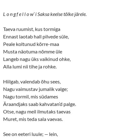
L o n g f e l l o w’ i Saksa keelse tõlke järele.
Taeva ruumist, kus tormiga
Ennast laotab hall pilvede süle,
Peale koltunud kõrre-maa
Musta näotuma nõmme üle
Langeb nagu üks vaikinud ohke,
Alla lumi nii tihe ja rohke.
Hiilgab, valendab õhu sees,
Nagu vaimustav jumalik valge;
Nagu tormil, mis südames
Äraandjaks saab kahvatan’d palge.
Otse, nagu meil ilmutaks taevas
Muret, mis teda sala vaevas.
See on eeteri luule;
—
lein,