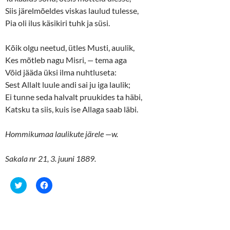
e
p
n
e
Siis järelmõeldes viskas laulud tulesse,
s
n
Pia oli ilus käsikiri tuhk ja süsi.
i
s
n
i
n
n
e
n
Kõik olgu neetud, ütles Musti, auulik,
w
e
w
w
Kes mõtleb nagu Misri,
—
tema aga
i
w
n
i
Võid jääda üksi ilma nuhtluseta:
d
n
o
d
Sest Allalt luule andi sai ju iga laulik;
w
o
Ei tunne seda halvalt pruukides ta häbi,
)
w
)
Katsku ta siis, kuis ise Allaga saab läbi.
Hommikumaa laulikute järele
—
w.
Sakala nr 21, 3. juuni 1889.
C
C
l
l
i
i
c
c
k
k
t
t
o
o