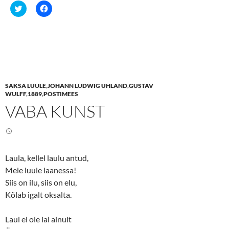
C
C
l
l
i
i
c
c
k
k
t
t
o
o
s
s
h
h
a
a
r
r
e
e
SAKSA LUULE
,
JOHANN LUDWIG UHLAND
,
GUSTAV
o
o
n
n
WULFF
,
1889
,
POSTIMEES
T
F
VABA KUNST
w
a
i
c
t
e
t
b
e
o
r
o
(
k
O
(
Laula, kellel laulu antud,
p
O
e
p
Meie luule laanessa!
n
e
s
n
Siis on ilu, siis on elu,
i
s
n
i
Kõlab igalt oksalta.
n
n
e
n
w
e
Laul ei ole ial ainult
w
w
i
w