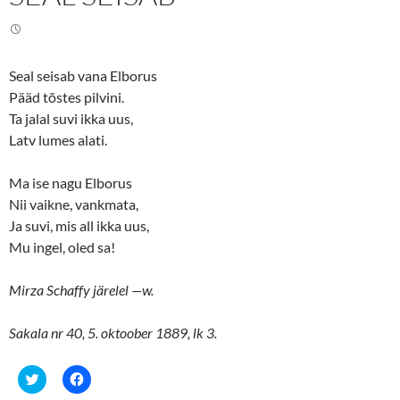
w
a
i
c
t
e
t
b
e
o
r
o
(
k
Seal seisab vana Elborus
O
(
p
O
Pääd tõstes pilvini.
e
p
n
e
Ta jalal suvi ikka uus,
s
n
Latv lumes alati.
i
s
n
i
n
n
e
n
Ma ise nagu Elborus
w
e
w
w
Nii vaikne, vankmata,
i
w
n
i
Ja suvi, mis all ikka uus,
d
n
o
d
Mu ingel, oled sa!
w
o
)
w
)
Mirza Schaffy järelel —w.
Sakala nr 40, 5. oktoober 1889, lk 3.
C
C
l
l
i
i