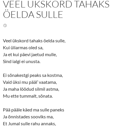
VEEL ÜKSKORD TAHAKS
T
F
w
a
i
c
ÖELDA SULLE
t
e
t
b
e
o
r
o
(
k
O
(
p
O
e
p
Veel ükskord tahaks öelda sulle,
n
e
Kui üliarmas oled sa,
s
n
i
s
Ja et kui päevi jaetud mulle,
n
i
n
n
Sind ialgi ei unusta.
e
n
w
e
w
w
i
w
Ei sõnakestgi peaks sa kostma,
n
i
d
n
Vaid üksi mu pääl’ vaatama,
o
d
w
o
Ja maha löödud silmil astma,
)
w
Mu ette tummalt, sõnata.
)
Pää pääle käed ma sulle paneks
Ja õnnistades sooviks ma,
Et Jumal sulle rahu annaks,