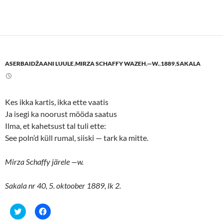
c
c
k
k
t
t
o
o
s
s
h
h
a
a
r
r
e
e
ASERBAIDŽAANI LUULE
,
MIRZA SCHAFFY WAZEH
,
—W.
,
1889
,
SAKALA
o
o
n
n
T
F
w
a
i
c
t
e
Kes ikka kartis, ikka ette vaatis
t
b
e
o
Ja isegi ka noorust mööda saatus
r
o
(
k
Ilma, et kahetsust tal tuli ette:
O
(
p
O
See poln’d küll rumal, siiski — tark ka mitte.
e
p
n
e
s
n
Mirza Schaffy järele —w.
i
s
n
i
n
n
e
n
Sakala nr 40, 5. oktoober 1889, lk 2.
w
e
w
w
i
w
n
i
C
C
d
n
l
l
o
d
i
i