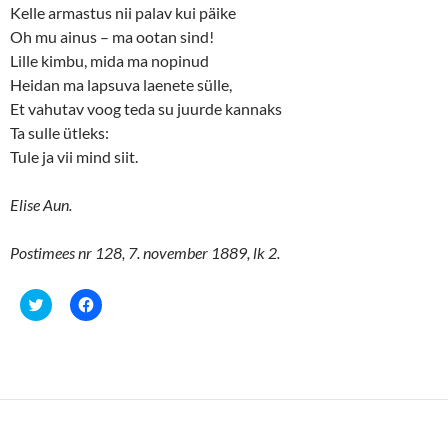
Kelle armastus nii palav kui päike
Oh mu ainus – ma ootan sind!
Lille kimbu, mida ma nopinud
Heidan ma lapsuva laenete sülle,
Et vahutav voog teda su juurde kannaks
Ta sulle ütleks:
Tule ja vii mind siit.
Elise Aun.
Postimees nr 128, 7. november 1889, lk 2.
C
C
l
l
i
i
c
c
k
k
t
t
o
o
s
s
h
h
a
a
r
r
e
e