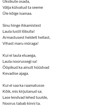
Üksikute osada,
n
i
d
n
Välja külvatud ta seeme
o
d
w
o
Üle kõige isamaa.
)
w
)
Sinu hinge ihkamistest
Laula lustil lõbulla!
Armastusest heldelt hellast,
Vihast maru müraga!
Kui ei laula eluaega,
Laula noorussegi sa!
Ööpikud ka ainult hüüdvad
Kevadise ajaga.
Kui ei saa ka raamatusse
Kõik, mis kirjutanud sa;
Lase lendvad lehed tuulde,
Noorus tabab kinni ta.