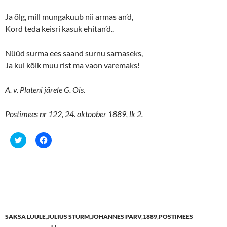
Ja õlg, mill mungakuub nii armas an’d,
Kord teda keisri kasuk ehitan’d..
Nüüd surma ees saand surnu sarnaseks,
Ja kui kõik muu rist ma vaon varemaks!
A. v. Plateni järele G. Öis.
Postimees nr 122, 24. oktoober 1889, lk 2.
C
C
l
l
i
i
c
c
k
k
t
t
o
o
s
s
h
h
a
a
r
r
e
e
SAKSA LUULE
,
JULIUS STURM
,
JOHANNES PARV
,
1889
,
POSTIMEES
o
o
n
n