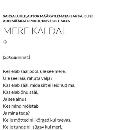
h
h
a
a
r
r
e
e
SAKSA LUULE
,
AUTOR MÄÄRATLEMATA (SAKSA)
,
ELISE
o
o
n
n
AUN
,
MÄÄRATLEMATA
,
1889
,
POSTIMEES
T
F
MERE KALDAL
w
a
i
c
t
e
t
b
e
o
r
o
(
k
O
(
(Saksakeelest.)
p
O
e
p
n
e
s
n
Kes elab sääl pool, üle see mere,
i
s
n
i
Üle see laia, rahuta välja?
n
n
Kas elab sääl, mida siit ei leidnud ma,
e
n
w
e
Kas elab õnu sääl,
w
w
i
w
Ja see ainus
n
i
d
n
Kes mind mõistab
o
d
w
o
Ja mina teda?
)
w
)
Kelle mõtted nii kõrged kui taevas,
Kelle tunde nii sügav kui meri,