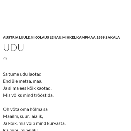
w
o
c
c
)
w
k
k
)
t
t
o
o
s
s
h
h
a
a
r
r
e
e
AUSTRIA LUULE
,
NIKOLAUS LENAU
,
MIHKEL KAMPMAA
,
1889
,
SAKALA
o
o
n
n
UDU
T
F
w
a
i
c
t
e
t
b
e
o
r
o
(
k
Sa tume udu laotad
O
(
p
O
End üle metsa, maa,
e
p
n
e
Ja silma ees kõik kaotad,
s
n
Mis võiks mind trööstida.
i
s
n
i
n
n
e
n
Oh võta oma hõlma sa
w
e
w
w
Maailm, suur, laialik,
i
w
n
i
Ja kõik, mis võib mind kurvasta,
d
n
o
d
Ka minu minevik!