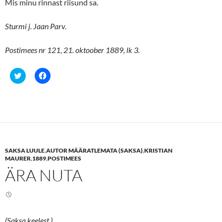
Mis minu rinnast riisund sa.
Sturmi j. Jaan Parv.
Postimees nr 121, 21. oktoober 1889, lk 3.
C
C
l
l
i
i
c
c
k
k
t
t
o
o
s
s
h
h
a
a
r
r
e
e
SAKSA LUULE
,
AUTOR MÄÄRATLEMATA (SAKSA)
,
KRISTIAN
o
o
n
n
MAURER
,
1889
,
POSTIMEES
T
F
ÄRA NUTA
w
a
i
c
t
e
t
b
e
o
r
o
(
k
O
(
(Saksa keelest.)