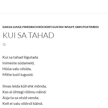
k
k
t
t
o
o
s
s
h
h
a
a
r
r
e
e
SAKSA LUULE
,
FRIEDRICH RÜCKERT
,
GUSTAV WULFF
,
1889
,
POSTIMEES
o
o
n
n
KUI SA TAHAD
T
F
w
a
i
c
t
e
t
b
e
o
r
o
(
k
Kui sa tahad liigutada
O
(
p
O
Inimeste südameid,
e
p
n
e
Hüüa valu viisida,
s
n
Mitte lusti lugusid.
i
s
n
i
n
n
e
n
Ilmas leida küll ehk mõnda,
w
e
w
w
Kes ei ühtegi rõõmu näind:
i
w
n
i
Asja ta sa otsid venda;
d
n
o
d
Kell ei valu võõrsil käind.
w
o