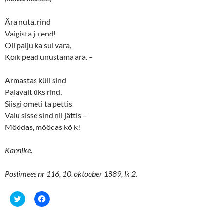
p
O
e
p
n
e
s
n
Ära nuta, rind
i
s
n
i
Vaigista ju end!
n
n
Oli palju ka sul vara,
e
n
w
e
Kõik pead unustama ära. –
w
w
i
w
n
i
d
n
Armastas küll sind
o
d
w
o
Palavalt üks rind,
)
w
)
Siisgi ometi ta pettis,
Valu sisse sind nii jättis –
Möödas, möödas kõik!
Kannike.
Postimees nr 116, 10. oktoober 1889, lk 2.
C
C
l
l
i
i
c
c