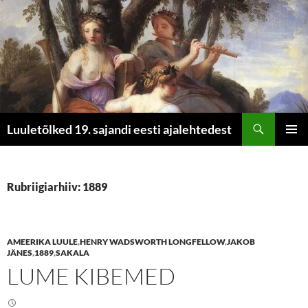
Otsi
Luuletõlked 19. sajandi eesti ajalehtedest
LIIGU
PEAME
SISU
JUURDE
Rubriigiarhiiv: 1889
AMEERIKA LUULE
,
HENRY WADSWORTH LONGFELLOW
,
JAKOB
JÄNES
,
1889
,
SAKALA
LUME KIBEMED