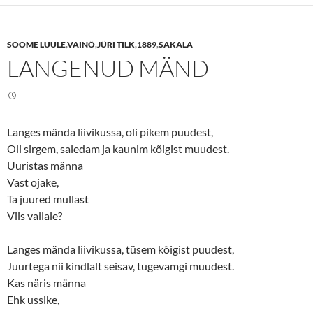
s
s
h
h
a
a
r
r
e
e
SOOME LUULE
,
VAINÖ
,
JÜRI TILK
,
1889
,
SAKALA
o
o
n
n
LANGENUD MÄND
T
F
w
a
i
c
t
e
t
b
e
o
r
o
(
k
Langes mända liivikussa, oli pikem puudest,
O
(
p
O
Oli sirgem, saledam ja kaunim kõigist muudest.
e
p
n
e
Uuristas männa
s
n
Vast ojake,
i
s
n
i
Ta juured mullast
n
n
e
n
Viis vallale?
w
e
w
w
i
w
n
i
Langes mända liivikussa, tüsem kõigist puudest,
d
n
o
d
Juurtega nii kindlalt seisav, tugevamgi muudest.
w
o
Kas näris männa
)
w
)
Ehk ussike,