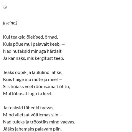
i
c
t
e
t
b
e
o
r
o
(
k
(Heine.)
O
(
p
O
e
p
n
e
Kui teaksid õiek’sed, õrnad,
s
n
Kuis põue mul palavalt keeb,
—
i
s
n
i
Nad nutaksid minuga härdalt
n
n
e
n
Ja kannaks, mis kergitust teeb.
w
e
w
w
i
w
n
i
Teaks ööpik ja laululind lahke,
d
n
o
d
Kuis haige mu mõte ja meel
—
w
o
Siis hüiaks veel rõõmsamalt õhtu,
)
w
)
Mul lõbusat lugu ta keel.
Ja teaksid tähedki taevas,
Mind viletsat võitlemas siin
—
Nad tuleks ja trööstiks mind vaevas,
Jääks jahemaks palavam piin.