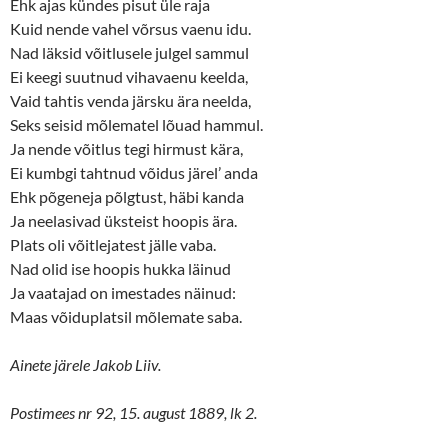
n
e
Ehk ajas kündes pisut üle raja
s
n
Kuid nende vahel võrsus vaenu idu.
i
s
n
i
Nad läksid võitlusele julgel sammul
n
n
e
n
Ei keegi suutnud vihavaenu keelda,
w
e
w
w
Vaid tahtis venda järsku ära neelda,
i
w
n
i
Seks seisid mõlematel lõuad hammul.
d
n
o
d
Ja nende võitlus tegi hirmust kära,
w
o
Ei kumbgi tahtnud võidus järel’ anda
)
w
)
Ehk põgeneja põlgtust, häbi kanda
Ja neelasivad üksteist hoopis ära.
Plats oli võitlejatest jälle vaba.
Nad olid ise hoopis hukka läinud
Ja vaatajad on imestades näinud:
Maas võiduplatsil mõlemate saba.
Ainete järele Jakob Liiv.
Postimees nr 92, 15. august 1889, lk 2.