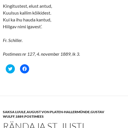
e
p
n
e
Kingitustest, elust antud,
s
n
Kuulsus kallim kõikidest.
i
s
n
i
Kui ka ihu hauda kantud,
n
n
e
n
Hiilgav nimi igavest’.
w
e
w
w
i
w
n
i
Fr. Schiller.
d
n
o
d
w
o
Postimees nr 127, 4. november 1889, lk 3.
)
w
)
C
C
l
l
i
i
c
c
k
k
t
t
o
o
s
s
h
h
a
a
r
r
e
e
SAKSA LUULE
,
AUGUST VON PLATEN-HALLERMÜNDE
,
GUSTAV
o
o
n
n
WULFF
,
1889
,
POSTIMEES
T
F
RÄNDAJA ST. JUSTI
w
a
i
c