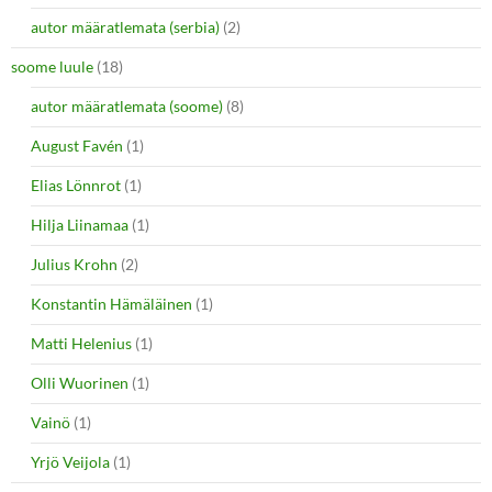
autor määratlemata (serbia)
(2)
soome luule
(18)
autor määratlemata (soome)
(8)
August Favén
(1)
Elias Lönnrot
(1)
Hilja Liinamaa
(1)
Julius Krohn
(2)
Konstantin Hämäläinen
(1)
Matti Helenius
(1)
Olli Wuorinen
(1)
Vainö
(1)
Yrjö Veijola
(1)