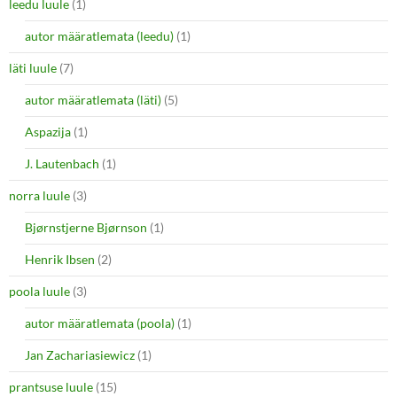
leedu luule
(1)
autor määratlemata (leedu)
(1)
läti luule
(7)
autor määratlemata (läti)
(5)
Aspazija
(1)
J. Lautenbach
(1)
norra luule
(3)
Bjørnstjerne Bjørnson
(1)
Henrik Ibsen
(2)
poola luule
(3)
autor määratlemata (poola)
(1)
Jan Zachariasiewicz
(1)
prantsuse luule
(15)