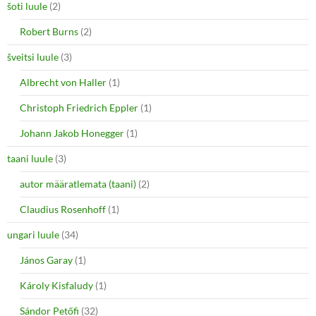
šoti luule
(2)
Robert Burns
(2)
šveitsi luule
(3)
Albrecht von Haller
(1)
Christoph Friedrich Eppler
(1)
Johann Jakob Honegger
(1)
taani luule
(3)
autor määratlemata (taani)
(2)
Claudius Rosenhoff
(1)
ungari luule
(34)
János Garay
(1)
Károly Kisfaludy
(1)
Sándor Petőfi
(32)