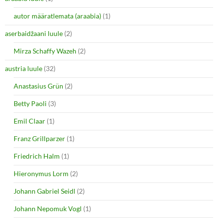
s
n
i
s
autor määratlemata (araabia)
(1)
n
i
n
n
e
n
aserbaidžaani luule
(2)
w
e
w
w
i
w
Mirza Schaffy Wazeh
(2)
n
i
d
n
o
d
austria luule
(32)
w
o
)
w
Anastasius Grün
(2)
)
Betty Paoli
(3)
Emil Claar
(1)
Franz Grillparzer
(1)
Friedrich Halm
(1)
Hieronymus Lorm
(2)
Johann Gabriel Seidl
(2)
Johann Nepomuk Vogl
(1)