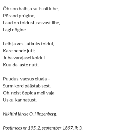
Õhk on halb ja suits nii kibe,
Põrand prügine,
Laud on toidust, rasvast libe,
Lagi nõgine.
Leib ja vesi jatkuks toidul,
Kare nende jutt;
Juba varajasel koidul
Kuulda laste nutt.
Puudus, vaesus eluaja –
Surm kord päästab sest.
Oh, neist õppida meil vaja
Usku, kannatust.
Nikitini järele O. Hinzenberg.
Postimees nr 195, 2. september 1897, lk 3.