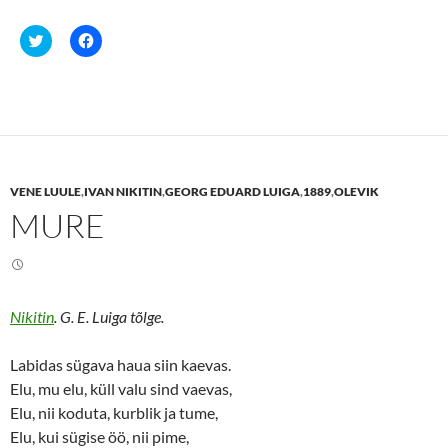
C
C
l
l
i
i
c
c
k
k
t
t
o
o
s
s
h
h
a
a
r
r
e
e
VENE LUULE
,
IVAN NIKITIN
,
GEORG EDUARD LUIGA
,
1889
,
OLEVIK
o
o
n
n
MURE
T
F
w
a
i
c
t
e
t
b
e
o
r
o
(
k
Nikitin
. G. E. Luiga tõlge.
O
(
p
O
e
p
n
e
Labidas sügava haua siin kaevas.
s
n
Elu, mu elu, küll valu sind vaevas,
i
s
n
i
Elu, nii koduta, kurblik ja tume,
n
n
e
n
Elu, kui sügise öö, nii pime,
w
e