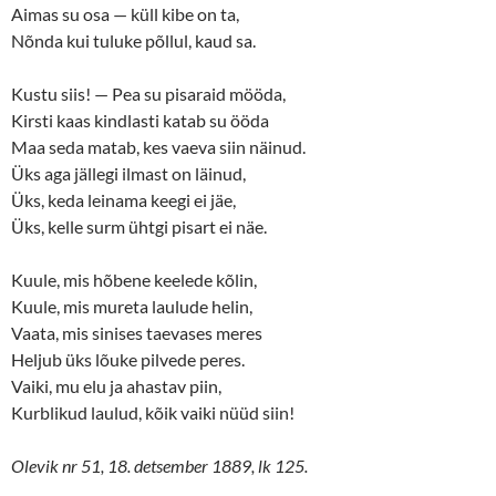
w
w
Aimas su osa — küll kibe on ta,
i
w
n
i
Nõnda kui tuluke põllul, kaud sa.
d
n
o
d
w
o
Kustu siis! — Pea su pisaraid mööda,
)
w
)
Kirsti kaas kindlasti katab su ööda
Maa seda matab, kes vaeva siin näinud.
Üks aga jällegi ilmast on läinud,
Üks, keda leinama keegi ei jäe,
Üks, kelle surm ühtgi pisart ei näe.
Kuule, mis hõbene keelede kõlin,
Kuule, mis mureta laulude helin,
Vaata, mis sinises taevases meres
Heljub üks lõuke pilvede peres.
Vaiki, mu elu ja ahastav piin,
Kurblikud laulud, kõik vaiki nüüd siin!
Olevik nr 51, 18. detsember 1889, lk 125.