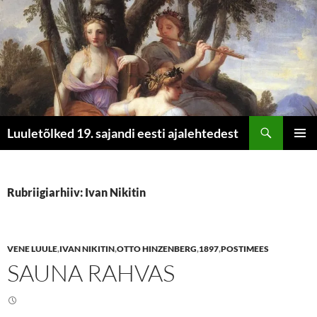
Otsi
Luuletõlked 19. sajandi eesti ajalehtedest
LIIGU
PEAME
SISU
JUURDE
Rubriigiarhiiv: Ivan Nikitin
VENE LUULE
,
IVAN NIKITIN
,
OTTO HINZENBERG
,
1897
,
POSTIMEES
SAUNA RAHVAS