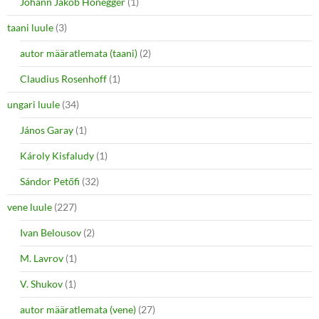
Johann Jakob Honegger
(1)
taani luule
(3)
autor määratlemata (taani)
(2)
Claudius Rosenhoff
(1)
ungari luule
(34)
János Garay
(1)
Károly Kisfaludy
(1)
Sándor Petőfi
(32)
vene luule
(227)
Ivan Belousov
(2)
M. Lavrov
(1)
V. Shukov
(1)
autor määratlemata (vene)
(27)