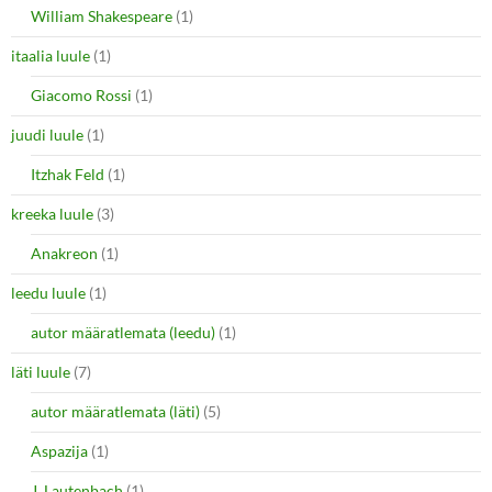
William Shakespeare
(1)
itaalia luule
(1)
Giacomo Rossi
(1)
juudi luule
(1)
Itzhak Feld
(1)
kreeka luule
(3)
Anakreon
(1)
leedu luule
(1)
autor määratlemata (leedu)
(1)
läti luule
(7)
autor määratlemata (läti)
(5)
Aspazija
(1)
J. Lautenbach
(1)