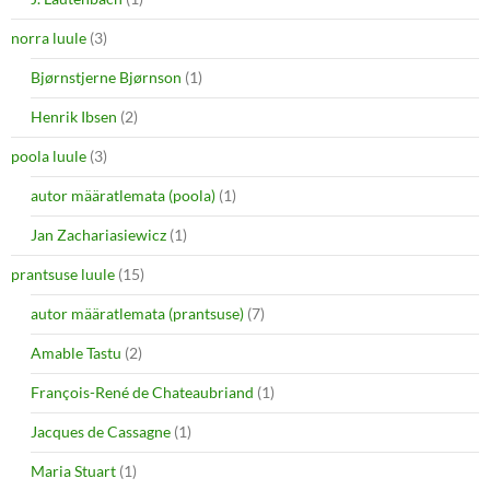
norra luule
(3)
Bjørnstjerne Bjørnson
(1)
Henrik Ibsen
(2)
poola luule
(3)
autor määratlemata (poola)
(1)
Jan Zachariasiewicz
(1)
prantsuse luule
(15)
autor määratlemata (prantsuse)
(7)
Amable Tastu
(2)
François-René de Chateaubriand
(1)
Jacques de Cassagne
(1)
Maria Stuart
(1)