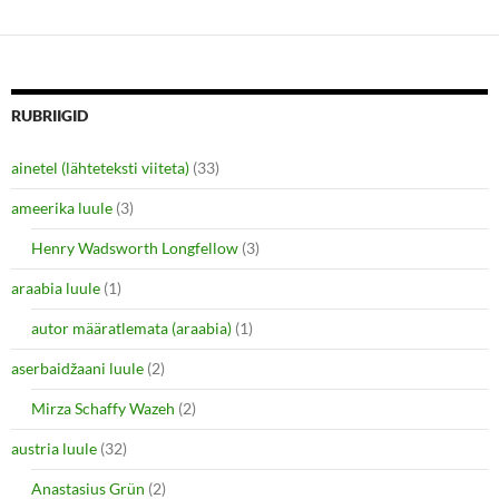
o
o
s
s
h
h
a
a
r
r
e
e
o
o
n
n
RUBRIIGID
T
F
w
a
i
c
ainetel (lähteteksti viiteta)
(33)
t
e
t
b
e
o
ameerika luule
(3)
r
o
(
k
O
(
Henry Wadsworth Longfellow
(3)
p
O
e
p
araabia luule
n
(1)
e
s
n
i
s
autor määratlemata (araabia)
(1)
n
i
n
n
e
n
aserbaidžaani luule
(2)
w
e
w
w
i
w
Mirza Schaffy Wazeh
(2)
n
i
d
n
o
d
austria luule
(32)
w
o
)
w
Anastasius Grün
(2)
)