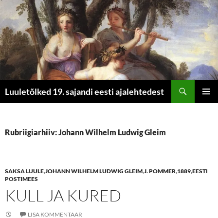
Otsi
Luuletõlked 19. sajandi eesti ajalehtedest
LIIGU
PEAME
SISU
JUURDE
Rubriigiarhiiv: Johann Wilhelm Ludwig Gleim
SAKSA LUULE
,
JOHANN WILHELM LUDWIG GLEIM
,
J. POMMER
,
1889
,
EESTI
POSTIMEES
KULL JA KURED
LISA KOMMENTAAR