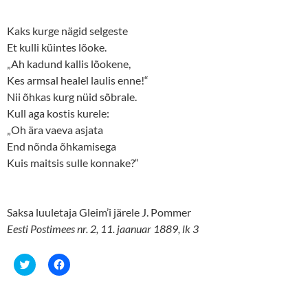
Kaks kurge nägid selgeste
Et kulli küintes lõoke.
„Ah kadund kallis lõokene,
Kes armsal healel laulis enne!“
Nii õhkas kurg nüid sõbrale.
Kull aga kostis kurele:
„Oh ära vaeva asjata
End nõnda õhkamisega
Kuis maitsis sulle konnake?“
Saksa luuletaja Gleim’i järele J. Pommer
Eesti Postimees nr. 2, 11. jaanuar 1889, lk 3
C
C
l
l
i
i
c
c
k
k
t
t