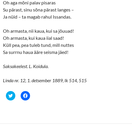
Oh aga mõni palav pisaras
Su pärast, sinu sõna pärast langes –
Ja nüid ­– ta magab rahul Issandas.
Oh armasta, nii kaua, kui sa jõuuad!
Oh armasta, kui kaua iial saad!
Küll pea, pea tuleb tund, mill nuttes
Sa surrnu haua ääre seisma jäed!
Saksakeelest. L. Koidula.
Linda nr. 12, 1. detsember 1889, lk 514, 515
C
C
l
l
i
i
c
c
k
k
t
t
o
o
s
s
h
h
a
a