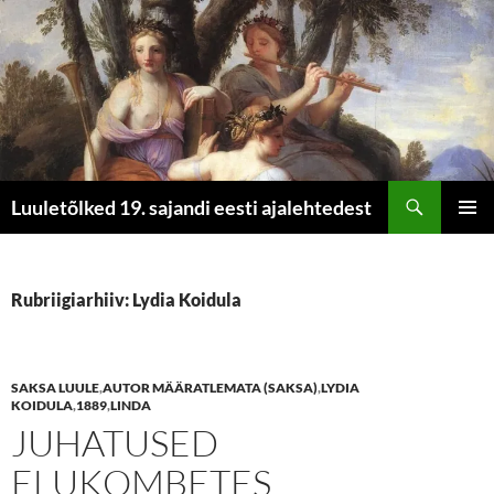
Otsi
Luuletõlked 19. sajandi eesti ajalehtedest
LIIGU
PEAME
SISU
JUURDE
Rubriigiarhiiv: Lydia Koidula
SAKSA LUULE
,
AUTOR MÄÄRATLEMATA (SAKSA)
,
LYDIA
KOIDULA
,
1889
,
LINDA
JUHATUSED
ELUKOMBETES