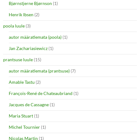
Bjørnstjerne Bjørnson
(1)
Henrik Ibsen
(2)
poola luule
(3)
autor määratlemata (poola)
(1)
Jan Zachariasiewicz
(1)
prantsuse luule
(15)
autor määratlemata (prantsuse)
(7)
Amable Tastu
(2)
François-René de Chateaubriand
(1)
Jacques de Cassagne
(1)
Maria Stuart
(1)
Michel Tournier
(1)
Nicolas Martin
(1)