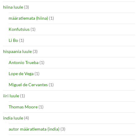
hiina luule
(3)
määratlemata (hiina)
(1)
Konfutsius
(1)
Li Bo
(1)
hispaania luule
(3)
Antonio Trueba
(1)
Lope de Vega
(1)
Miguel de Cervantes
(1)
iiri luule
(1)
Thomas Moore
(1)
india luule
(4)
autor määratlemata (india)
(3)