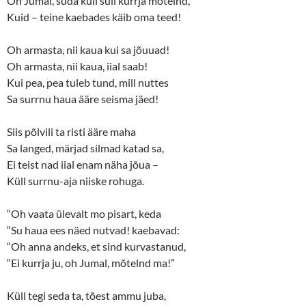
Oh Jumal, süda küll sull kurrja mõtelnd,
Kuid – teine kaebades käib oma teed!
Oh armasta, nii kaua kui sa jõuuad!
Oh armasta, nii kaua, iial saab!
Kui pea, pea tuleb tund, mill nuttes
Sa surrnu haua ääre seisma jäed!
Siis põlvili ta risti ääre maha
Sa langed, märjad silmad katad sa,
Ei teist nad iial enam näha jõua –
Küll surrnu-aja niiske rohuga.
“Oh vaata ülevalt mo pisart, keda
“Su haua ees näed nutvad! kaebavad:
“Oh anna andeks, et sind kurvastanud,
“Ei kurrja ju, oh Jumal, mõtelnd ma!”
Küll tegi seda ta, tõest ammu juba,