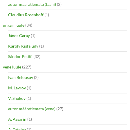
autor määratlemata (taani)
(2)
Claudius Rosenhoff
(1)
ungari luule
(34)
János Garay
(1)
Károly Kisfaludy
(1)
Sándor Petőfi
(32)
vene luule
(227)
Ivan Belousov
(2)
M. Lavrov
(1)
V. Shukov
(1)
autor määratlemata (vene)
(27)
A. Assarin
(1)
A. Tutajev
(1)