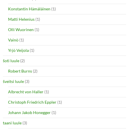
Konstantin Hämäläinen
(1)
Matti Helenius
(1)
Olli Wuorinen
(1)
Vainö
(1)
Yrjö Veijola
(1)
šoti luule
(2)
Robert Burns
(2)
šveitsi luule
(3)
Albrecht von Haller
(1)
Christoph Friedrich Eppler
(1)
Johann Jakob Honegger
(1)
taani luule
(3)