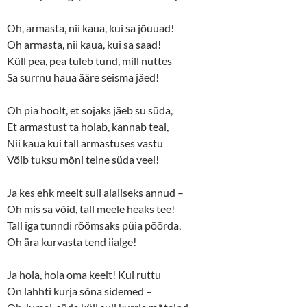
Oh, armasta, nii kaua, kui sa jõuuad!
Oh armasta, nii kaua, kui sa saad!
Küll pea, pea tuleb tund, mill nuttes
Sa surrnu haua ääre seisma jäed!
Oh pia hoolt, et sojaks jäeb su süda,
Et armastust ta hoiab, kannab teal,
Nii kaua kui tall armastuses vastu
Võib tuksu mõni teine süda veel!
Ja kes ehk meelt sull alaliseks annud –
Oh mis sa võid, tall meele heaks tee!
Tall iga tunndi rõõmsaks püia pöörda,
Oh ära kurvasta tend iialge!
Ja hoia, hoia oma keelt! Kui ruttu
On lahhti kurja sõna sidemed –