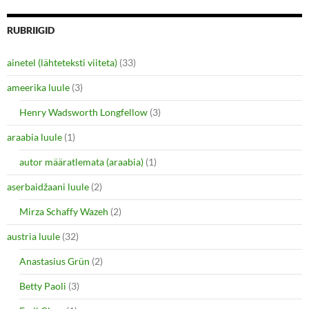
r
r
e
e
o
o
n
n
RUBRIIGID
T
F
w
a
i
c
ainetel (lähteteksti viiteta)
(33)
t
e
t
b
e
o
ameerika luule
(3)
r
o
(
k
O
(
Henry Wadsworth Longfellow
(3)
p
O
e
p
araabia luule
n
(1)
e
s
n
i
s
autor määratlemata (araabia)
(1)
n
i
n
n
e
n
aserbaidžaani luule
(2)
w
e
w
w
i
w
Mirza Schaffy Wazeh
(2)
n
i
d
n
o
d
austria luule
(32)
w
o
)
w
Anastasius Grün
(2)
)
Betty Paoli
(3)