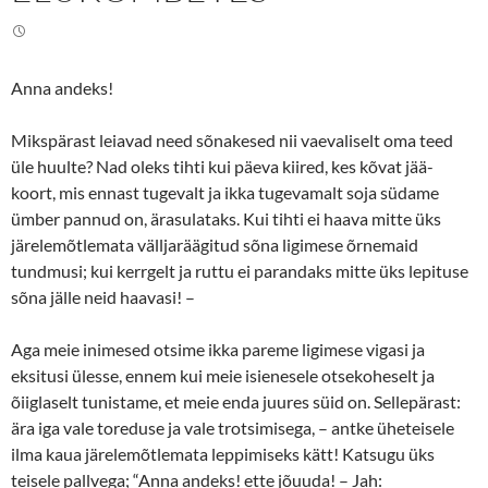
Anna andeks!
Mikspärast leiavad need sõnakesed nii vaevaliselt oma teed
üle huulte? Nad oleks tihti kui päeva kiired, kes kõvat jää-
koort, mis ennast tugevalt ja ikka tugevamalt soja südame
ümber pannud on, ärasulataks. Kui tihti ei haava mitte üks
järelemõtlemata välljaräägitud sõna ligimese õrnemaid
tundmusi; kui kerrgelt ja ruttu ei parandaks mitte üks lepituse
sõna jälle neid haavasi! –
Aga meie inimesed otsime ikka pareme ligimese vigasi ja
eksitusi ülesse, ennem kui meie isienesele otsekoheselt ja
õiiglaselt tunistame, et meie enda juures süid on. Sellepärast:
ära iga vale toreduse ja vale trotsimisega, – antke üheteisele
ilma kaua järelemõtlemata leppimiseks kätt! Katsugu üks
teisele pallvega; “Anna andeks! ette jõuuda! – Jah: