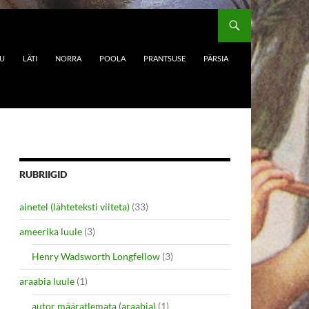
DU
LÄTI
NORRA
POOLA
PRANTSUSE
PÄRSIA
RUBRIIGID
ainetel (lähteteksti viiteta)
(33)
ameerika luule
(3)
Henry Wadsworth Longfellow
(3)
araabia luule
(1)
autor määratlemata (araabia)
(1)