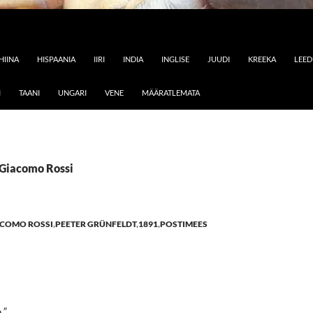
HIINA
HISPAANIA
IIRI
INDIA
INGLISE
JUUDI
KREEKA
LEE
I
TAANI
UNGARI
VENE
MÄÄRATLEMATA
: Giacomo Rossi
COMO ROSSI
,
PEETER GRÜNFELDT
,
1891
,
POSTIMEES
.”