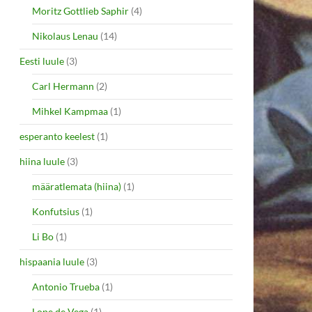
Moritz Gottlieb Saphir
(4)
Nikolaus Lenau
(14)
Eesti luule
(3)
Carl Hermann
(2)
Mihkel Kampmaa
(1)
esperanto keelest
(1)
hiina luule
(3)
määratlemata (hiina)
(1)
Konfutsius
(1)
Li Bo
(1)
hispaania luule
(3)
Antonio Trueba
(1)
Lope de Vega
(1)