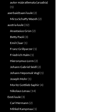
(
k
autor määratlemata (araabia)
O
(
p
O
(1)
e
p
n
e
aserbaidžaani luule
(2)
s
n
Mirza Schaffy Wazeh
(2)
i
s
n
i
austria luule
(32)
n
n
e
n
Anastasius Grün
(2)
w
e
w
w
Betty Paoli
(3)
i
w
n
i
Emil Claar
(1)
d
n
o
d
Franz Grillparzer
(1)
w
o
Friedrich Halm
(1)
)
w
)
Hieronymus Lorm
(2)
Johann Gabriel Seidl
(2)
Johann Nepomuk Vogl
(1)
Joseph Mohr
(1)
Moritz Gottlieb Saphir
(4)
Nikolaus Lenau
(14)
Eesti luule
(3)
Carl Hermann
(2)
Mihkel Kampmaa
(1)