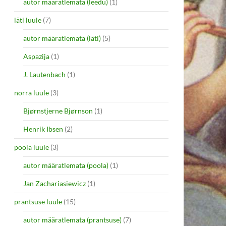
autor määratlemata (leedu)
(1)
läti luule
(7)
autor määratlemata (läti)
(5)
Aspazija
(1)
J. Lautenbach
(1)
norra luule
(3)
Bjørnstjerne Bjørnson
(1)
Henrik Ibsen
(2)
poola luule
(3)
autor määratlemata (poola)
(1)
Jan Zachariasiewicz
(1)
prantsuse luule
(15)
autor määratlemata (prantsuse)
(7)