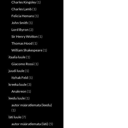
Charles Kingsley
(1)
Charles Lamb
(1)
Felicia Hemans
(1)
John Smith
(1)
Lord Byron
(2)
Sir Henry Wotton
(1)
Thomas Hood
(1)
William Shakespeare
(1)
itaalia luule
(1)
Giacomo Rossi
(1)
juudi luule
(1)
Itzhak Feld
(1)
kreeka luule
(3)
Anakreon
(1)
leedu luule
(1)
autor määratlemata (leedu)
(1)
läti luule
(7)
autor määratlemata (läti)
(5)