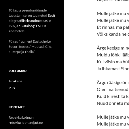
Tõlkijate pseudonüümide
Mulle jätke mu v
tuvastamisel on tuginetud
Eesti
Mulle jätke mu v
biograafilisele andmebaasile
ISIK
ja
e-kataloogi ESTER
Et rinnas, ma pa
andmetele.
Võiks kanda neid
Päises fragment Eustache Le
Sueuri teosest “Muusad: Clio,
Ärge keelge min
Euterpe ja Thalia”.
Muidu lõhki lääb
Kui väsin ma h
Ja ihkamast Sind
LOETUMAD
Tuvikene
Ärge rääkige õnn
Puri
Olen maitsenud 
Kuid kiirest’ ta 
Nüüd õnnetu ma
KONTAKT:
Mulle jätke mu v
Rebekka Lotman,
rebekka.lotman@ut.ee
Mulle jätke mu v