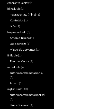
esperanto keelest
(1)
hiina luule
(3)
määratlemata (hiina)
(1)
Konfutsius
(1)
Li Bo
(1)
hispaania luule
(3)
Antonio Trueba
(1)
Lope de Vega
(1)
Miguel de Cervantes
(1)
iiri luule
(1)
Thomas Moore
(1)
india luule
(4)
autor määratlemata (india)
(3)
Amaru
(1)
inglise luule
(13)
autor määratlemata (inglise)
(3)
Barry Cornwall
(1)