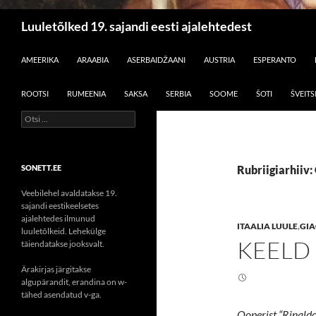
Otsi
Luuletõlked 19. sajandi eesti ajalehtedest
LIIGU SISU JUURDE
AMEERIKA
ARAABIA
ASERBAIDŽAANI
AUSTRIA
ESPERANTO
ROOTSI
RUMEENIA
SAKSA
SERBIA
SOOME
ŠOTI
ŠVEITS
Otsi:
SONETT.EE
Rubriigiarhiiv
Veebilehel avaldatakse 19.
sajandi eestikeelsetes
ajalehtedes ilmunud
ITAALIA LUULE
,
GIA
luuletõlkeid. Lehekülge
KEELD
täiendatakse jooksvalt.
Ärakirjas järgitakse
algupärandit, erandina on w-
tähed asendatud v-ga.
Ooperist “Rinaldo