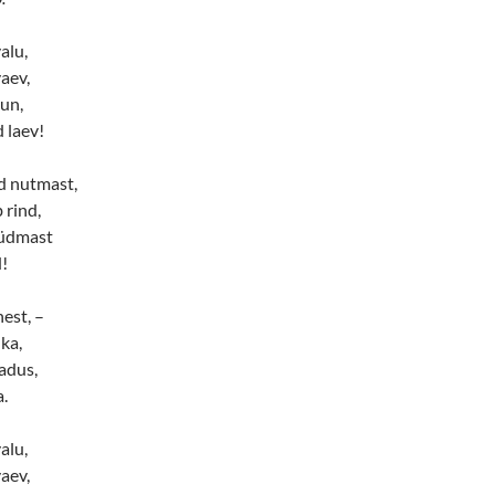
alu,
aev,
lun,
 laev!
d nutmast,
 rind,
üüdmast
!
est, –
ka,
kadus,
.
alu,
aev,