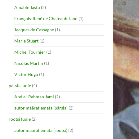
Amable Tastu
(2)
François-René de Chateaubriand
(1)
Jacques de Cassagne
(1)
Maria Stuart
(1)
Michel Tournier
(1)
Nicolas Martin
(1)
Victor Hugo
(1)
pärsia luule
(4)
Abd al-Rahman Jami
(2)
autor määratlemata (pärsia)
(2)
rootsi luule
(2)
autor määratlemata (rootsi)
(2)