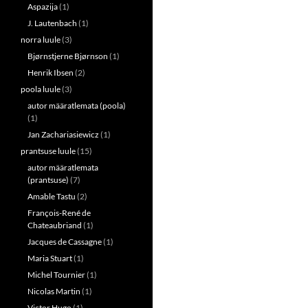
Aspazija
(1)
J. Lautenbach
(1)
norra luule
(3)
Bjørnstjerne Bjørnson
(1)
Henrik Ibsen
(2)
poola luule
(3)
autor määratlemata (poola)
(1)
Jan Zachariasiewicz
(1)
prantsuse luule
(15)
autor määratlemata
(prantsuse)
(7)
Amable Tastu
(2)
François-René de
Chateaubriand
(1)
Jacques de Cassagne
(1)
Maria Stuart
(1)
Michel Tournier
(1)
Nicolas Martin
(1)
Victor Hugo
(1)