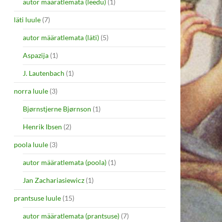
autor määratlemata (leedu)
(1)
läti luule
(7)
autor määratlemata (läti)
(5)
Aspazija
(1)
J. Lautenbach
(1)
norra luule
(3)
Bjørnstjerne Bjørnson
(1)
Henrik Ibsen
(2)
poola luule
(3)
autor määratlemata (poola)
(1)
Jan Zachariasiewicz
(1)
prantsuse luule
(15)
autor määratlemata (prantsuse)
(7)