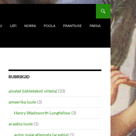
DU
LÄTI
NORRA
POOLA
PRANTSUSE
PÄRSIA
RUBRIIGID
ainetel (lähteteksti viiteta)
(33)
ameerika luule
(3)
Henry Wadsworth Longfellow
(3)
araabia luule
(1)
autor määratlemata (araabia)
(1)