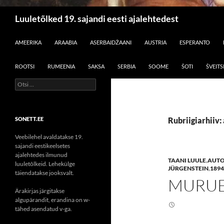
Otsi
Luuletõlked 19. sajandi eesti ajalehtedest
LIIGU SISU JUURDE
AMEERIKA
ARAABIA
ASERBAIDŽAANI
AUSTRIA
ESPERANTO
ROOTSI
RUMEENIA
SAKSA
SERBIA
SOOME
ŠOTI
ŠVEITS
Otsi:
SONETT.EE
Rubriigiarhiiv:
Veebilehel avaldatakse 19.
sajandi eestikeelsetes
ajalehtedes ilmunud
TAANI LUULE
,
AUTO
luuletõlkeid. Lehekülge
JÜRGENSTEIN
,
1894
täiendatakse jooksvalt.
MURUEI
Ärakirjas järgitakse
algupärandit, erandina on w-
tähed asendatud v-ga.