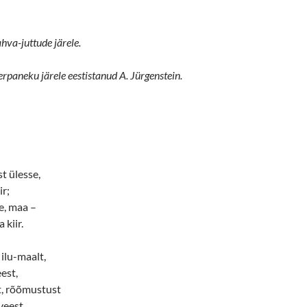
hva-juttude järele.
paneku järele eestistanud A. Jürgenstein.
t ülesse,
ir;
e, maa –
 kiir.
 ilu-maalt,
eest,
t, rõõmustust
veest.