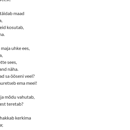
 täidab maad
a,
seid kosutab,
ma.
 maja uhke ees,
a,
tte sees,
and näha.
ad sa ööseni veel?
 muretseb ema meel!
in ja mõdu vahutab,
est teretab?
t hakkab kerkima
a;