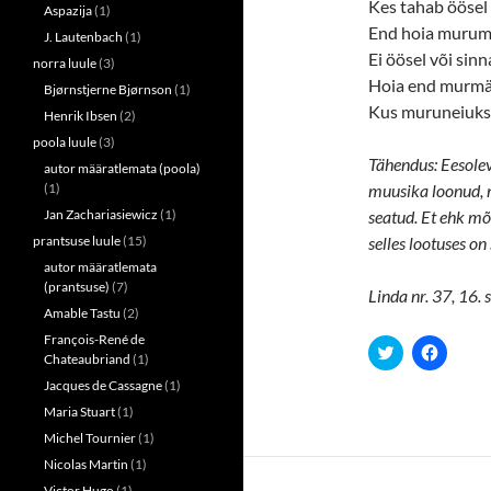
Kes tahab öösel 
Aspazija
(1)
End hoia murumä
J. Lautenbach
(1)
Ei öösel või sinn
norra luule
(3)
Hoia end murmäe
Bjørnstjerne Bjørnson
(1)
Kus muruneiukse
Henrik Ibsen
(2)
poola luule
(3)
Tähendus: Eesole
autor määratlemata (poola)
(1)
muusika loonud, m
Jan Zachariasiewicz
(1)
seatud. Et ehk m
prantsuse luule
(15)
selles lootuses o
autor määratlemata
(prantsuse)
(7)
Linda nr. 37, 16.
Amable Tastu
(2)
François-René de
C
C
Chateaubriand
(1)
l
l
i
i
Jacques de Cassagne
(1)
c
c
k
k
Maria Stuart
(1)
t
t
o
o
Michel Tournier
(1)
s
s
h
h
Nicolas Martin
(1)
a
a
Victor Hugo
(1)