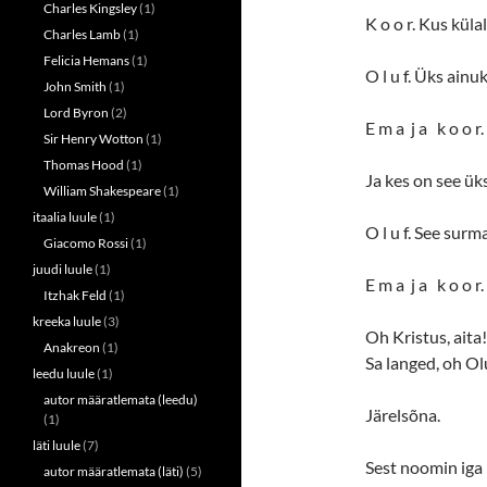
Charles Kingsley
(1)
K o o r. Kus küla
Charles Lamb
(1)
Felicia Hemans
(1)
O l u f. Üks ainu
John Smith
(1)
Lord Byron
(2)
E m a j a k o o r.
Sir Henry Wotton
(1)
Thomas Hood
(1)
Ja kes on see üks
William Shakespeare
(1)
itaalia luule
(1)
O l u f. See surm
Giacomo Rossi
(1)
juudi luule
(1)
E m a j a k o o r.
Itzhak Feld
(1)
kreeka luule
(3)
Oh Kristus, aita!
Anakreon
(1)
Sa langed, oh Olu
leedu luule
(1)
autor määratlemata (leedu)
Järelsõna.
(1)
läti luule
(7)
Sest noomin iga
autor määratlemata (läti)
(5)