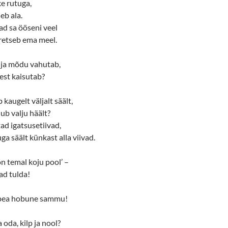
e rutuga,
eb ala.
ad sa ööseni veel
retseb ema meel.
in ja mõdu vahutab,
est kaisutab?
 kaugelt väljalt säält,
ub valju häält?
tad igatsusetiivad,
ruga säält künkast alla viivad.
 on temal koju pool’ –
ad tulda!
, pea hobune sammu!
a oda, kilp ja nool?