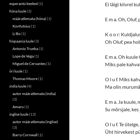
esperanto keelest
(1)
Ei läigi kiivrel ku
hiina luule
(3)
määratlemata (hiina)
(1)
E m a. Oh, Oluf
Konfutsius
(1)
Li Bo
(1)
K o o r: Kuldjal
hispaania luule
(3)
Oh Oluf, pea h
Antonio Trueba
(1)
Lope de Vega
(1)
E m a. Oh kuule O
Miguel de Cervantes
(1)
Miks pale kahva
iiri luule
(1)
Thomas Moore
(1)
O l u f. Miks kah
india luule
(4)
Ma olin murumäe
autor määratlemata (india)
(3)
E m a. Ja kuule,
Amaru
(1)
Su mõrsjale, kes 
inglise luule
(13)
autor määratlemata (inglise)
O l u f. Te ütelg
(3)
Üht hirvekest p
Barry Cornwall
(1)