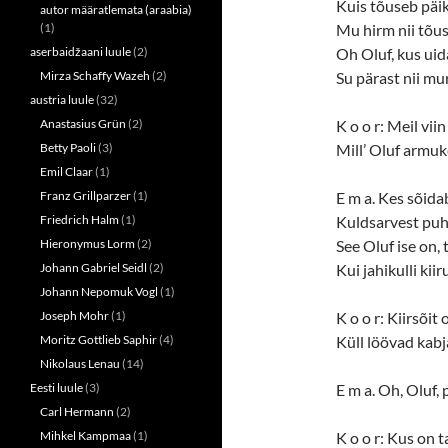
Kuis tõuseb päik
autor määratlemata (araabia)
(1)
Mu hirm nii tõus
aserbaidžaani luule
(2)
Oh Oluf, kus uid
Mirza Schaffy Wazeh
(2)
Su pärast nii mu
austria luule
(32)
Anastasius Grün
(2)
K o o r: Meil vi
Betty Paoli
(3)
Mill’ Oluf armuk
Emil Claar
(1)
Franz Grillparzer
(1)
E m a. Kes sõidab
Friedrich Halm
(1)
Kuldsarvest puh
Hieronymus Lorm
(2)
See Oluf ise on, 
Johann Gabriel Seidl
(2)
Kui jahikulli kii
Johann Nepomuk Vogl
(1)
Joseph Mohr
(1)
K o o r: Kiirsõit
Moritz Gottlieb Saphir
(4)
Küll löövad kabj
Nikolaus Lenau
(14)
Eesti luule
(3)
E m a. Oh, Oluf
Carl Hermann
(2)
Mihkel Kampmaa
(1)
K o o r: Kus on t