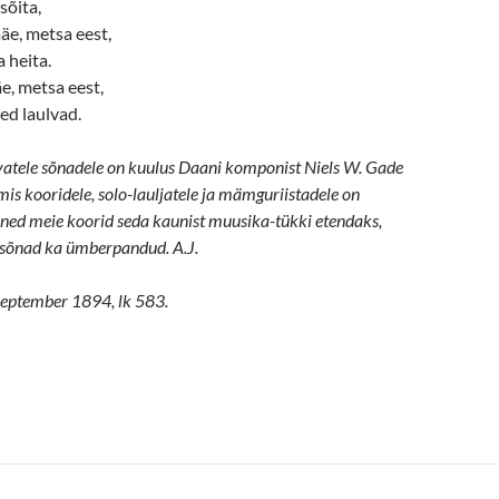
sõita,
e, metsa eest,
a heita.
, metsa eest,
d laulvad.
vatele sõnadele on kuulus Daani komponist Niels W. Gade
is kooridele, solo-lauljatele ja mämguriistadele on
õned meie koorid seda kaunist muusika-tükki etendaks,
n sõnad ka ümberpandud. A.J.
 september 1894, lk 583.