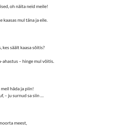
lised, oh näita neid meile!
ke kaasas mul täna ja eile.
, kes säält kaasa sõitis?
a-ahastus – hinge mul võitis.
 meil häda ja piin!
f, – ju surnud sa siin …
 noorta meest,