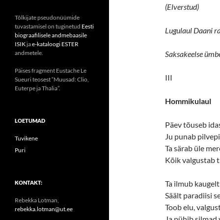
(Elverstud)
Tõlkijate pseudonüümide
tuvastamisel on tuginetud
Eesti
Lugulaul Daani ra
biograafilisele andmebaasile
ISIK
ja
e-kataloogi ESTER
andmetele.
Saksakeelse ümber
Päises fragment Eustache Le
III
Sueuri teosest “Muusad: Clio,
Euterpe ja Thalia”.
Hommikulaul
LOETUMAD
Päev tõuseb idas
Ju punab pilvepi
Tuvikene
Ta särab üle mer
Puri
Kõik valgustab ta
Ta ilmub kaugelt
KONTAKT:
Säält paradiisi s
Rebekka Lotman,
Toob elu, valgus
rebekka.lotman@ut.ee
Ja pühib silmad 