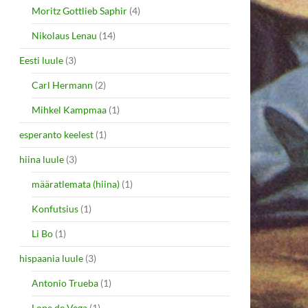
Moritz Gottlieb Saphir
(4)
Nikolaus Lenau
(14)
Eesti luule
(3)
Carl Hermann
(2)
Mihkel Kampmaa
(1)
esperanto keelest
(1)
hiina luule
(3)
määratlemata (hiina)
(1)
Konfutsius
(1)
Li Bo
(1)
hispaania luule
(3)
Antonio Trueba
(1)
Lope de Vega
(1)