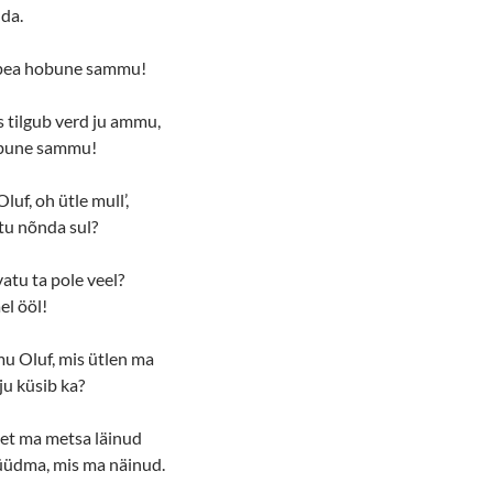
lda.
, pea hobune sammu!
us tilgub verd ju ammu,
obune sammu!
luf, oh ütle mull’,
tu nõnda sul?
vatu ta pole veel?
l ööl!
 mu Oluf, mis ütlen ma
ju küsib ka?
e, et ma metsa läinud
üüdma, mis ma näinud.