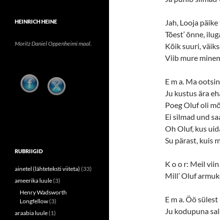
Jah, Looja päike
HEINRICH HEINE
Tõest’ õnne, ilug
Moritz Daniel Oppenheimi maal.
Kõik suuri, väik
Viib mure mine
E m a. Ma ootsin
Ju kustus ära eh
Poeg Oluf oli mõ
Ei silmad und sa
Oh Oluf, kus uid
Su pärast, kuis
RUBRIIGID
K o o r: Meil vi
ainetel (lähteteksti viiteta)
(33)
Mill’ Oluf armuk
ameerika luule
(3)
Henry Wadsworth
E m a. Öö süles
Longfellow
(3)
Ju kodupuna sal
araabia luule
(1)