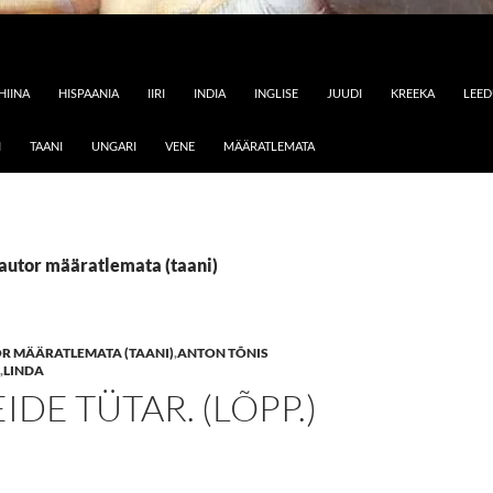
HIINA
HISPAANIA
IIRI
INDIA
INGLISE
JUUDI
KREEKA
LEE
I
TAANI
UNGARI
VENE
MÄÄRATLEMATA
 autor määratlemata (taani)
R MÄÄRATLEMATA (TAANI)
,
ANTON TÕNIS
,
LINDA
DE TÜTAR. (LÕPP.)