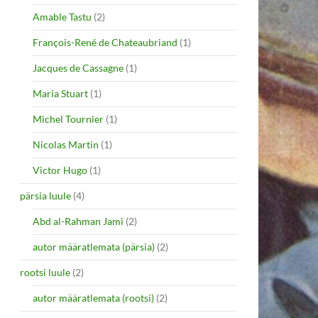
Amable Tastu
(2)
François-René de Chateaubriand
(1)
Jacques de Cassagne
(1)
Maria Stuart
(1)
Michel Tournier
(1)
Nicolas Martin
(1)
Victor Hugo
(1)
pärsia luule
(4)
Abd al-Rahman Jami
(2)
autor määratlemata (pärsia)
(2)
rootsi luule
(2)
autor määratlemata (rootsi)
(2)