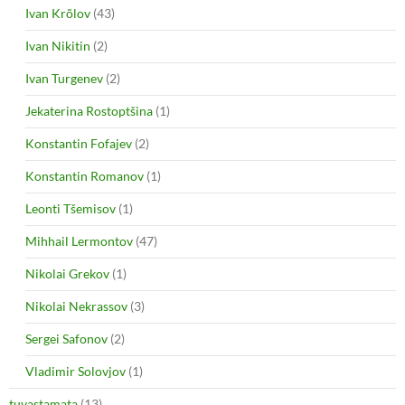
Ivan Krõlov
(43)
Ivan Nikitin
(2)
Ivan Turgenev
(2)
Jekaterina Rostoptšina
(1)
Konstantin Fofajev
(2)
Konstantin Romanov
(1)
Leonti Tšemisov
(1)
Mihhail Lermontov
(47)
Nikolai Grekov
(1)
Nikolai Nekrassov
(3)
Sergei Safonov
(2)
Vladimir Solovjov
(1)
tuvastamata
(13)