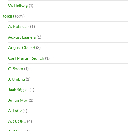
W. Hellwig
(1)
tõlkija
(699)
A. Kuldsaar
(1)
August Läänela
(1)
August Õieleid
(3)
Carl Martin Redlich
(1)
G. Soom
(1)
J. Umblia
(1)
Jaak Sõggel
(1)
Juhan Mey
(1)
A. Latik
(1)
A. O. Olea
(4)