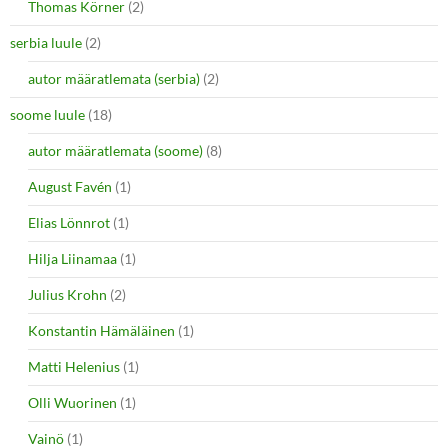
Thomas Körner
(2)
serbia luule
(2)
autor määratlemata (serbia)
(2)
soome luule
(18)
autor määratlemata (soome)
(8)
August Favén
(1)
Elias Lönnrot
(1)
Hilja Liinamaa
(1)
Julius Krohn
(2)
Konstantin Hämäläinen
(1)
Matti Helenius
(1)
Olli Wuorinen
(1)
Vainö
(1)