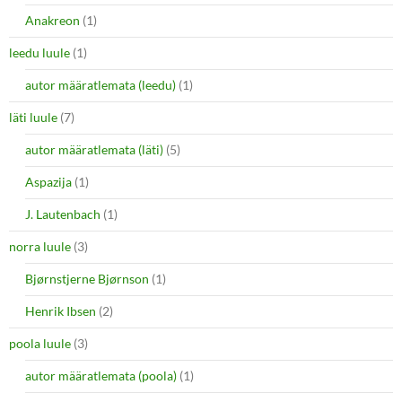
Anakreon
(1)
leedu luule
(1)
autor määratlemata (leedu)
(1)
läti luule
(7)
autor määratlemata (läti)
(5)
Aspazija
(1)
J. Lautenbach
(1)
norra luule
(3)
Bjørnstjerne Bjørnson
(1)
Henrik Ibsen
(2)
poola luule
(3)
autor määratlemata (poola)
(1)