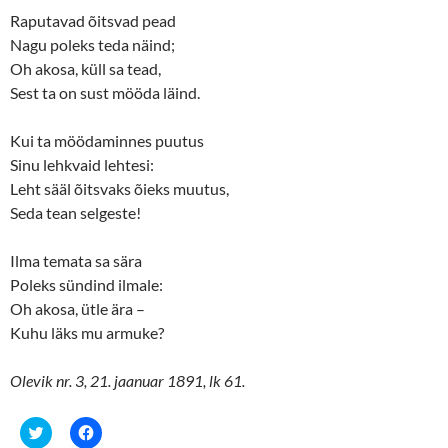
o
d
w
o
Raputavad õitsvad pead
)
w
)
Nagu poleks teda näind;
Oh akosa, küll sa tead,
Sest ta on sust mööda läind.
Kui ta möödaminnes puutus
Sinu lehkvaid lehtesi:
Leht sääl õitsvaks õieks muutus,
Seda tean selgeste!
Ilma temata sa sära
Poleks sündind ilmale:
Oh akosa, ütle ära ­­–
Kuhu läks mu armuke?
Olevik nr. 3, 21. jaanuar 1891, lk 61.
C
C
l
l