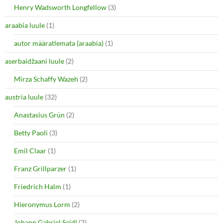
O
(
Henry Wadsworth Longfellow
(3)
p
O
e
p
araabia luule
n
(1)
e
s
n
i
s
autor määratlemata (araabia)
(1)
n
i
n
n
e
n
aserbaidžaani luule
(2)
w
e
w
w
i
w
Mirza Schaffy Wazeh
(2)
n
i
d
n
o
d
austria luule
(32)
w
o
)
w
Anastasius Grün
(2)
)
Betty Paoli
(3)
Emil Claar
(1)
Franz Grillparzer
(1)
Friedrich Halm
(1)
Hieronymus Lorm
(2)
Johann Gabriel Seidl
(2)