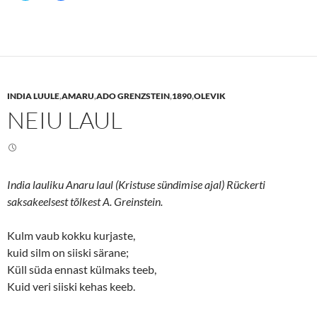
i
i
c
c
k
k
t
t
o
o
s
s
h
h
a
a
r
r
e
e
INDIA LUULE
,
AMARU
,
ADO GRENZSTEIN
,
1890
,
OLEVIK
o
o
n
n
NEIU LAUL
T
F
w
a
i
c
t
e
t
b
e
o
r
o
(
k
India lauliku Anaru laul (Kristuse sündimise ajal) Rückerti
O
(
p
O
saksakeelsest tõlkest A. Greinstein.
e
p
n
e
s
n
Kulm vaub kokku kurjaste,
i
s
n
i
kuid silm on siiski särane;
n
n
e
n
Küll süda ennast külmaks teeb,
w
e
w
w
Kuid veri siiski kehas keeb.
i
w
n
i
d
n