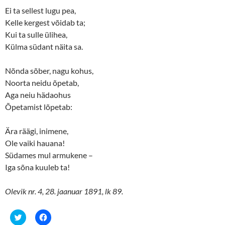
)
w
)
Ei ta sellest lugu pea,
Kelle kergest võidab ta;
Kui ta sulle ülihea,
Külma südant näita sa.
Nõnda sõber, nagu kohus,
Noorta neidu õpetab,
Aga neiu hädaohus
Õpetamist lõpetab:
Ära räägi, inimene,
Ole vaiki hauana!
Südames mul armukene ­–
Iga sõna kuuleb ta!
Olevik nr. 4, 28. jaanuar 1891, lk 89.
C
C
l
l