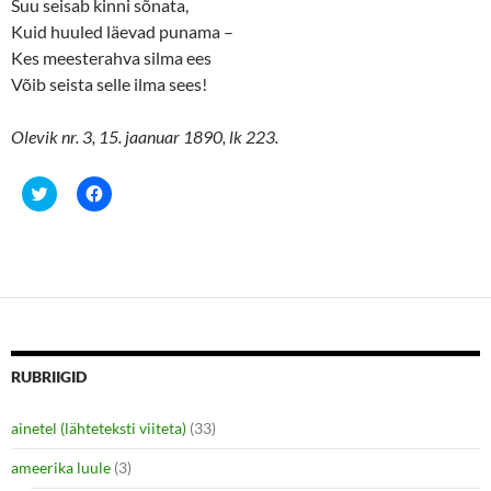
o
d
Suu seisab kinni sõnata,
w
o
Kuid huuled läevad punama –
)
w
)
Kes meesterahva silma ees
Võib seista selle ilma sees!
Olevik nr. 3, 15. jaanuar 1890, lk 223.
C
C
l
l
i
i
c
c
k
k
t
t
o
o
s
s
h
h
a
a
r
r
e
e
o
o
n
n
RUBRIIGID
T
F
w
a
i
c
ainetel (lähteteksti viiteta)
(33)
t
e
t
b
e
o
ameerika luule
(3)
r
o
(
k