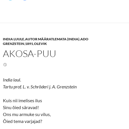
i
i
c
c
k
k
t
t
o
o
s
s
h
h
a
a
r
r
e
e
INDIA LUULE
,
AUTOR MÄÄRATLEMATA (INDIA)
,
ADO
o
o
n
n
GRENZSTEIN
,
1891
,
OLEVIK
T
F
AKOSA-PUU
w
a
i
c
t
e
t
b
e
o
r
o
(
k
O
(
India laul.
p
O
e
p
Tartu prof. L. v. Schröderi j. A. Grenzstein
n
e
s
n
i
s
n
i
Kuis nii imelises ilus
n
n
Sinu õied säravad!
e
n
w
e
Ons mu armuke su vilus,
w
w
i
w
Õied tema varjajad?
n
i
d
n