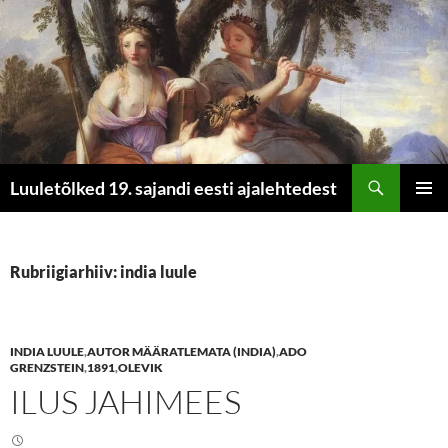
Otsi
Luuletõlked 19. sajandi eesti ajalehtedest
LIIGU
PEAME
SISU
JUURDE
Rubriigiarhiiv: india luule
INDIA LUULE
,
AUTOR MÄÄRATLEMATA (INDIA)
,
ADO
GRENZSTEIN
,
1891
,
OLEVIK
ILUS JAHIMEES