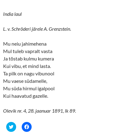
India laul
L. v. Schröderi järele A. Grenzstein.
Mu neiu jahimehena
Mul tuleb vapralt vasta
Ja tõstab kulmu kumera
Kui vibu, et mind lasta.
Ta pilk on nagu vibunool
Mu vaese südamelle,
Mu süda hirmul igalpool
Kui haavatud gazelle.
Olevik nr. 4, 28. jaanuar 1891, lk 89.
C
C
l
l
i
i
c
c