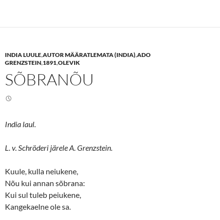
k
k
t
t
o
o
s
s
h
h
a
a
r
r
e
e
INDIA LUULE
,
AUTOR MÄÄRATLEMATA (INDIA)
,
ADO
o
o
n
n
GRENZSTEIN
,
1891
,
OLEVIK
T
F
SÕBRANÕU
w
a
i
c
t
e
t
b
e
o
r
o
(
k
O
(
India laul.
p
O
e
p
n
e
s
n
L. v. Schröderi järele A. Grenzstein.
i
s
n
i
n
n
Kuule, kulla neiukene,
e
n
w
e
Nõu kui annan sõbrana:
w
w
i
w
Kui sul tuleb peiukene,
n
i
d
n
Kangekaelne ole sa.
o
d
w
o