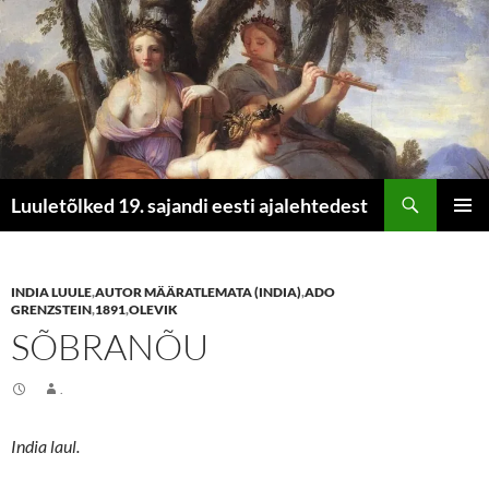
Otsi
Luuletõlked 19. sajandi eesti ajalehtedest
LIIGU
PEAME
SISU
JUURDE
INDIA LUULE
,
AUTOR MÄÄRATLEMATA (INDIA)
,
ADO
GRENZSTEIN
,
1891
,
OLEVIK
SÕBRANÕU
.
India laul.