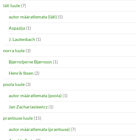
läti luule
(7)
autor määratlemata (läti)
(5)
Aspazija
(1)
J. Lautenbach
(1)
norra luule
(3)
Bjørnstjerne Bjørnson
(1)
Henrik Ibsen
(2)
poola luule
(3)
autor määratlemata (poola)
(1)
Jan Zachariasiewicz
(1)
prantsuse luule
(15)
autor määratlemata (prantsuse)
(7)