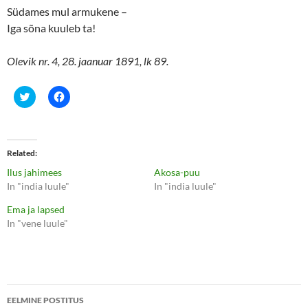
Südames mul armukene ­–
Iga sõna kuuleb ta!
Olevik nr. 4, 28. jaanuar 1891, lk 89.
C
C
l
l
i
i
c
c
k
k
t
t
o
o
Related
s
s
h
h
Ilus jahimees
Akosa-puu
a
a
r
r
In "india luule"
In "india luule"
e
e
o
o
Ema ja lapsed
n
n
T
F
In "vene luule"
w
a
i
c
t
e
t
b
e
o
r
o
(
k
Postituste
O
(
p
O
EELMINE POSTITUS