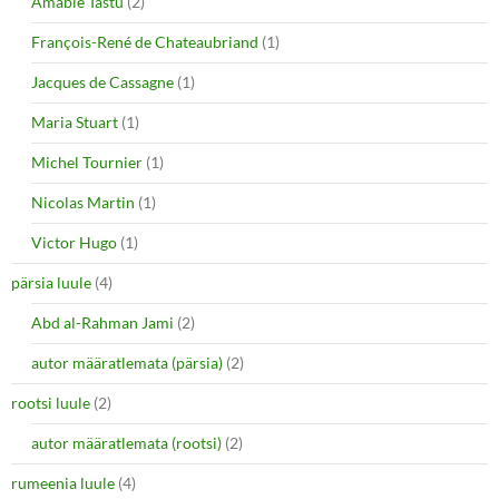
Amable Tastu
(2)
François-René de Chateaubriand
(1)
Jacques de Cassagne
(1)
Maria Stuart
(1)
Michel Tournier
(1)
Nicolas Martin
(1)
Victor Hugo
(1)
pärsia luule
(4)
Abd al-Rahman Jami
(2)
autor määratlemata (pärsia)
(2)
rootsi luule
(2)
autor määratlemata (rootsi)
(2)
rumeenia luule
(4)