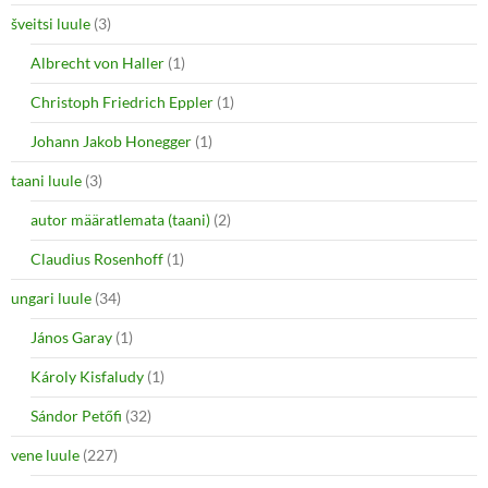
šveitsi luule
(3)
Albrecht von Haller
(1)
Christoph Friedrich Eppler
(1)
Johann Jakob Honegger
(1)
taani luule
(3)
autor määratlemata (taani)
(2)
Claudius Rosenhoff
(1)
ungari luule
(34)
János Garay
(1)
Károly Kisfaludy
(1)
Sándor Petőfi
(32)
vene luule
(227)