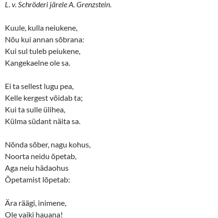
L. v. Schröderi järele A. Grenzstein.
Kuule, kulla neiukene,
Nõu kui annan sõbrana:
Kui sul tuleb peiukene,
Kangekaelne ole sa.
Ei ta sellest lugu pea,
Kelle kergest võidab ta;
Kui ta sulle ülihea,
Külma südant näita sa.
Nõnda sõber, nagu kohus,
Noorta neidu õpetab,
Aga neiu hädaohus
Õpetamist lõpetab:
Ära räägi, inimene,
Ole vaiki hauana!