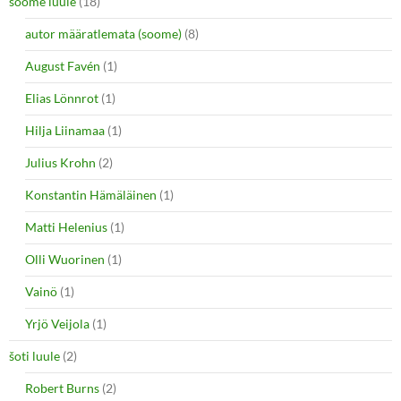
soome luule
(18)
autor määratlemata (soome)
(8)
August Favén
(1)
Elias Lönnrot
(1)
Hilja Liinamaa
(1)
Julius Krohn
(2)
Konstantin Hämäläinen
(1)
Matti Helenius
(1)
Olli Wuorinen
(1)
Vainö
(1)
Yrjö Veijola
(1)
šoti luule
(2)
Robert Burns
(2)