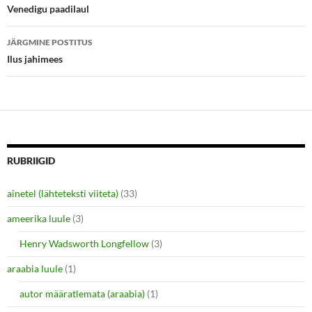
e
p
töölaud
Venedigu paadilaul
n
e
s
n
i
s
n
i
JÄRGMINE POSTITUS
n
n
e
n
Ilus jahimees
w
e
w
w
i
w
n
i
d
n
o
d
w
o
)
w
)
RUBRIIGID
ainetel (lähteteksti viiteta)
(33)
ameerika luule
(3)
Henry Wadsworth Longfellow
(3)
araabia luule
(1)
autor määratlemata (araabia)
(1)