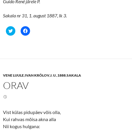
Guido René järele P.
Sakala nr 31, 1. august 1887, lk 3.
C
C
l
l
i
i
c
c
k
k
t
t
o
o
s
s
h
h
a
a
r
r
e
e
VENE LUULE
,
IVAN KRÕLOV
,
J. U.
,
1888
,
SAKALA
o
o
n
n
ORAV
T
F
w
a
i
c
t
e
t
b
e
o
r
o
(
k
Vist külas pidupäev võis olla,
O
(
p
O
Kui rahvas mõisa akna alla
e
p
n
e
Nii kogus hulgana:
s
n