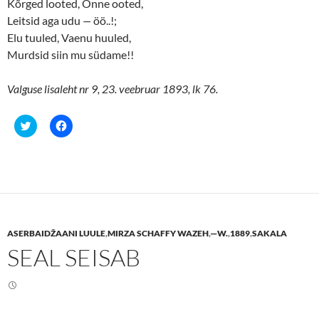
Kõrged looted, Õnne ooted,
Leitsid aga udu
—
öö..!;
Elu tuuled, Vaenu huuled,
Murdsid siin mu südame!!
Valguse lisaleht nr 9, 23. veebruar 1893, lk 76.
C
C
l
l
i
i
c
c
k
k
t
t
o
o
s
s
h
h
a
a
r
r
e
e
ASERBAIDŽAANI LUULE
,
MIRZA SCHAFFY WAZEH
,
—W.
,
1889
,
SAKALA
o
o
n
n
SEAL SEISAB
T
F
w
a
i
c
t
e
t
b
e
o
r
o
(
k