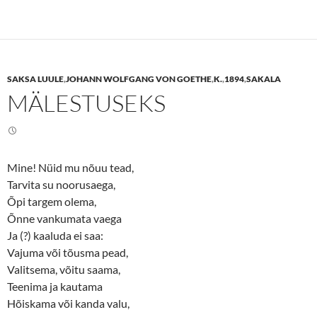
k
k
t
t
o
o
s
s
h
h
a
a
r
r
e
e
SAKSA LUULE
,
JOHANN WOLFGANG VON GOETHE
,
K.
,
1894
,
SAKALA
o
o
n
n
MÄLESTUSEKS
T
F
w
a
i
c
t
e
t
b
e
o
r
o
(
k
Mine! Nüid mu nõuu tead,
O
(
p
O
Tarvita su noorusaega,
e
p
n
e
Õpi targem olema,
s
n
Õnne vankumata vaega
i
s
n
i
Ja (?) kaaluda ei saa:
n
n
e
n
Vajuma või tõusma pead,
w
e
w
w
Valitsema, võitu saama,
i
w
n
i
Teenima ja kautama
d
n
o
d
Hõiskama või kanda valu,
w
o