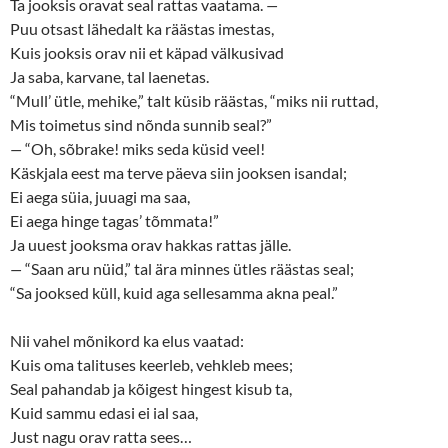
Ta jooksis oravat seal rattas vaatama.
—
i
s
n
i
Puu otsast lähedalt ka räästas imestas,
n
n
e
n
Kuis jooksis orav nii et käpad välkusivad
w
e
w
w
Ja saba, karvane, tal laenetas.
i
w
n
i
“Mull’ ütle, mehike,” talt küsib räästas, “miks nii ruttad,
d
n
o
d
Mis toimetus sind nõnda sunnib seal?”
w
o
—
“Oh, sõbrake! miks seda küsid veel!
)
w
)
Käskjala eest ma terve päeva siin jooksen isandal;
Ei aega süia, juuagi ma saa,
Ei aega hinge tagas’ tõmmata!”
Ja uuest jooksma orav hakkas rattas jälle.
—
“Saan aru nüid,” tal ära minnes ütles räästas seal;
“Sa jooksed küll, kuid aga sellesamma akna peal.”
Nii vahel mõnikord ka elus vaatad:
Kuis oma talituses keerleb, vehkleb mees;
Seal pahandab ja kõigest hingest kisub ta,
Kuid sammu edasi ei ial saa,
Just nagu orav ratta sees…