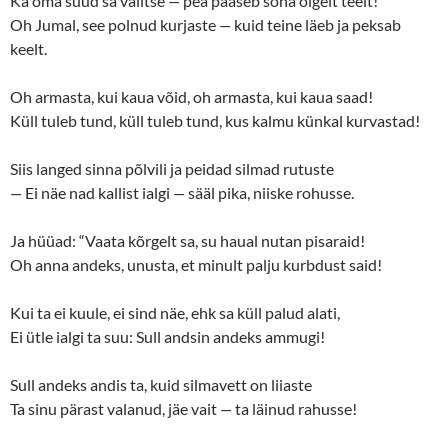
Ka oma suud sa valitse
—
pea pääseb sõna õigelt teelt!
Oh Jumal, see polnud kurjaste
—
kuid teine läeb ja peksab
keelt.
Oh armasta, kui kaua võid, oh armasta, kui kaua saad!
Küll tuleb tund, küll tuleb tund, kus kalmu künkal kurvastad!
Siis langed sinna põlvili ja peidad silmad rutuste
—
Ei näe nad kallist ialgi
—
sääl pika, niiske rohusse.
Ja hüüad: “Vaata kõrgelt sa, su haual nutan pisaraid!
Oh anna andeks, unusta, et minult palju kurbdust said!
Kui ta ei kuule, ei sind näe, ehk sa küll palud alati,
Ei ütle ialgi ta suu: Sull andsin andeks ammugi!
Sull andeks andis ta, kuid silmavett on liiaste
Ta sinu pärast valanud, jäe vait
—
ta läinud rahusse!