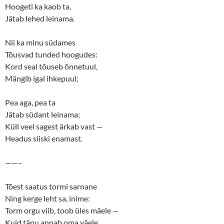
n
e
Hoogeti ka kaob ta,
s
n
Jätab lehed leinama.
i
s
n
i
n
n
e
n
Nii ka minu südames
w
e
w
w
Tõusvad tunded hoogudes:
i
w
n
i
Kord seal tõuseb õnnetuul,
d
n
o
d
Mängib igal ihkepuul;
w
o
)
w
)
Pea aga, pea ta
Jätab südant leinama;
Küll veel sagest ärkab vast
—
Headus siiski enamast.
——–
Tõest saatus tormi sarnane
Ning kerge leht sa, inime:
Torm orgu viib, toob üles mäele
—
Kuid tänu annab oma väele.