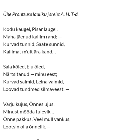
Ühe Prantsuse lauliku järele: A. H. T-d.
Kodu kaugel, Pisar laugel,
Maha jäenud kallim rand;
—
Kurvad tunnid, Saate sunnid,
Kallimat m’ult ära kand…
Sala köied, Elu õied,
Närtsitanud
—
minu eest;
Kurvad salmid, Leina valmid,
Loovad tundmed silmaveest.
—
Varju kujus, Õnnes ujus,
Minust mööda tulevik…
Õnne pakkus, Veel mull vankus,
Lootsin olla õnnelik.
—