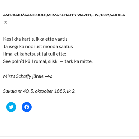
a
a
r
r
e
e
ASERBAIDŽAANI LUULE
,
MIRZA SCHAFFY WAZEH
,
—W.
,
1889
,
SAKALA
o
o
n
n
T
F
w
a
i
c
t
e
Kes ikka kartis, ikka ette vaatis
t
b
e
o
Ja isegi ka noorust mööda saatus
r
o
(
k
Ilma, et kahetsust tal tuli ette:
O
(
p
O
See poln’d küll rumal, siiski — tark ka mitte.
e
p
n
e
s
n
Mirza Schaffy järele —w.
i
s
n
i
n
n
e
n
Sakala nr 40, 5. oktoober 1889, lk 2.
w
e
w
w
i
w
n
i
C
C
d
n
l
l
o
d
i
i
w
o
c
c
)
w
k
k
)
t
t
o
o
s
s
h
h