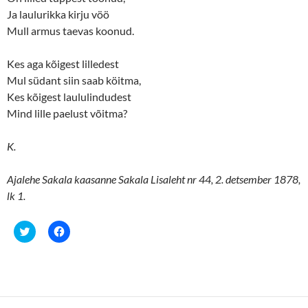
n
i
Ja laulurikka kirju vöö
n
n
e
n
Mull armus taevas koonud.
w
e
w
w
i
w
n
i
Kes aga kõigest lilledest
d
n
o
d
Mul südant siin saab köitma,
w
o
Kes kõigest laululindudest
)
w
)
Mind lille paelust võitma?
K.
Ajalehe Sakala kaasanne Sakala Lisaleht nr 44, 2. detsember 1878,
lk 1.
C
C
l
l
i
i
c
c
k
k
t
t
o
o
s
s
h
h