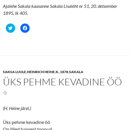
Ajalehe Sakala kaasanne Sakala Lisaleht nr 51, 20. detsember
1895, lk 405.
C
C
l
l
i
i
c
c
k
k
t
t
o
o
s
s
h
h
a
a
r
r
e
e
SAKSA LUULE
,
HEINRICH HEINE
,
K.
,
1878
,
SAKALA
o
o
n
n
ÜKS PEHME KEVADINE ÖÖ
T
F
w
a
i
c
t
e
t
b
e
o
r
o
(
k
(H. Heine järel.)
O
(
p
O
e
p
n
e
Üks pehme kevadine öö
s
n
On lilled tuppest toonud,
i
s