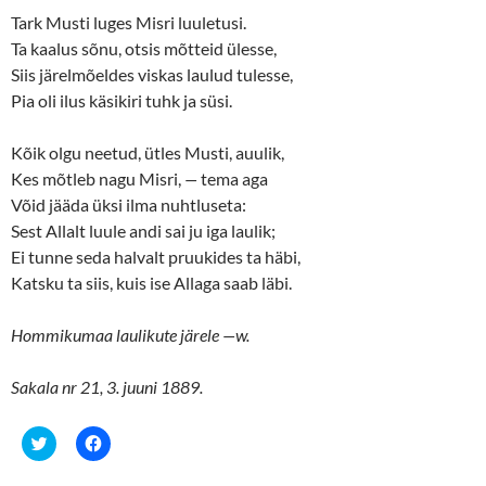
r
o
(
k
Tark Musti luges Misri luuletusi.
O
(
p
O
Ta kaalus sõnu, otsis mõtteid ülesse,
e
p
n
e
Siis järelmõeldes viskas laulud tulesse,
s
n
Pia oli ilus käsikiri tuhk ja süsi.
i
s
n
i
n
n
e
n
Kõik olgu neetud, ütles Musti, auulik,
w
e
w
w
Kes mõtleb nagu Misri,
—
tema aga
i
w
n
i
Võid jääda üksi ilma nuhtluseta:
d
n
o
d
Sest Allalt luule andi sai ju iga laulik;
w
o
Ei tunne seda halvalt pruukides ta häbi,
)
w
)
Katsku ta siis, kuis ise Allaga saab läbi.
Hommikumaa laulikute järele
—
w.
Sakala nr 21, 3. juuni 1889.
C
C
l
l
i
i
c
c