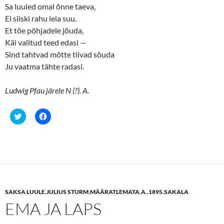
Sa luuled omal õnne taeva,
Ei siiski rahu leia suu.
Et tõe põhjadele jõuda,
Käi valitud teed edasi
—
Sind tahtvad mõtte tiivad sõuda
Ju vaatma tähte radasi.
Ludwig Pfau järele N (?). A.
C
C
l
l
i
i
c
c
k
k
t
t
o
o
s
s
h
h
a
a
r
r
e
e
SAKSA LUULE
,
JULIUS STURM
,
MÄÄRATLEMATA
,
A.
,
1895
,
SAKALA
o
o
n
n
EMA JA LAPS
T
F
w
a
i
c