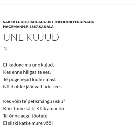
s
s
h
h
a
a
r
r
e
e
SAKSA LUULE
,
PAUL AUGUST THEODOR FERDINAND
o
o
n
n
HAGEMANN
,
P.
,
1887
,
SAKALA
T
F
UNE KUJUD
w
a
i
c
t
e
t
b
e
o
r
o
(
k
O
(
Et kaduge mu une kujud,
p
O
e
p
Kes enne hiilgasite ees,
n
e
s
n
Te’ põgenejad luule ilmast
i
s
n
i
Nüid uitke jäädvalt udu sees.
n
n
e
n
w
e
Kes võib te’ petismängu usku?
w
w
i
w
Kõik tume käik! Kõik ämar öö!
n
i
d
n
Te’ õnne aegu tõotate,
o
d
w
o
Ei siiski katke mure vöö!
)
w
)