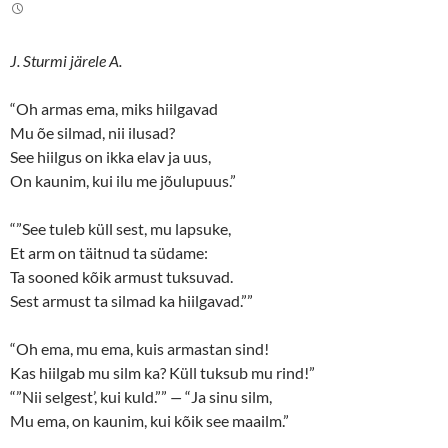
t
e
t
b
e
o
r
o
(
k
J. Sturmi järele A.
O
(
p
O
e
p
n
e
“Oh armas ema, miks hiilgavad
s
n
Mu õe silmad, nii ilusad?
i
s
n
i
See hiilgus on ikka elav ja uus,
n
n
e
n
On kaunim, kui ilu me jõulupuus.”
w
e
w
w
i
w
n
i
“”See tuleb küll sest, mu lapsuke,
d
n
o
d
Et arm on täitnud ta südame:
w
o
Ta sooned kõik armust tuksuvad.
)
w
)
Sest armust ta silmad ka hiilgavad.””
“Oh ema, mu ema, kuis armastan sind!
Kas hiilgab mu silm ka? Küll tuksub mu rind!”
“”Nii selgest’, kui kuld.””
—
“Ja sinu silm,
Mu ema, on kaunim, kui kõik see maailm.”