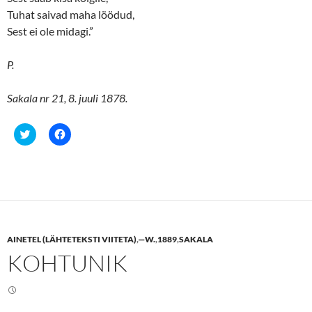
Tuhat saivad maha löödud,
Sest ei ole midagi.”
P.
Sakala nr 21, 8. juuli 1878.
C
C
l
l
i
i
c
c
k
k
t
t
o
o
s
s
h
h
a
a
r
r
e
e
AINETEL (LÄHTETEKSTI VIITETA)
,
—W.
,
1889
,
SAKALA
o
o
n
n
KOHTUNIK
T
F
w
a
i
c
t
e
t
b
e
o