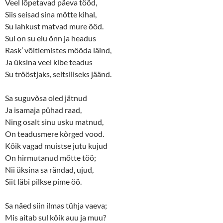
p
O
Veel lõpetavad päeva tööd,
e
p
n
e
Siis seisad sina mõtte kihal,
s
n
Su lahkust matvad mure ööd.
i
s
n
i
Sul on su elu õnn ja headus
n
n
e
n
Rask’ võitlemistes mööda läind,
w
e
w
w
Ja üksina veel kibe teadus
i
w
n
i
Su trööstjaks, seltsiliseks jäänd.
d
n
o
d
w
o
Sa suguvõsa oled jätnud
)
w
)
Ja isamaja pühad raad,
Ning osalt sinu usku matnud,
On teadusmere kõrged vood.
Kõik vagad muistse jutu kujud
On hirmutanud mõtte töö;
Nii üksina sa rändad, ujud,
Siit läbi pilkse pime öö.
Sa näed siin ilmas tühja vaeva;
Mis aitab sul kõik auu ja muu?