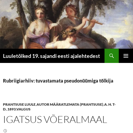
Otsi
Luuletõlked 19. sajandi eesti ajalehtedest
LIIGU
PEAME
SISU
JUURDE
Rubriigiarhiiv: tuvastamata pseudonüümiga tõlkija
PRANTSUSE LUULE
,
AUTOR MÄÄRATLEMATA (PRANTSUSE)
,
A. H. T-
D.
,
1893
,
VALGUS
IGATSUS VÕERALMAAL