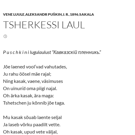
a
a
r
r
e
e
VENE LUULE
,
ALEKSANDR PUŠKIN
,
J. R.
,
1896
,
SAKALA
o
o
n
n
TSHERKESSI LAUL
T
F
w
a
i
c
t
e
t
b
e
o
r
o
(
k
P u s c h k i n i lugulaulust “Кавказскiй пленникь
.”
O
(
p
O
e
p
n
e
Jõe laened vool’vad vahutades,
s
n
Ju rahu öösel mäe rajal;
i
s
n
i
Ning kasak, vaene, väsimuses
n
n
e
n
On uinun’d oma piigi najal.
w
e
w
w
Oh ärka kasak, ära maga:
i
w
n
i
Tshetschen ju kõnnib jõe taga.
d
n
o
d
w
o
Mu kasak sõuab laente seljal
)
w
)
Ja laseb võrku paadilt vette.
Oh kasak, upud vete väljal,