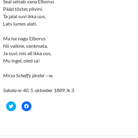
Seal seisab vana Elborus
O
(
p
O
Pääd tõstes pilvini.
e
p
n
e
Ta jalal suvi ikka uus,
s
n
Latv lumes alati.
i
s
n
i
n
n
e
n
Ma ise nagu Elborus
w
e
w
w
Nii vaikne, vankmata,
i
w
n
i
Ja suvi, mis all ikka uus,
d
n
o
d
Mu ingel, oled sa!
w
o
)
w
)
Mirza Schaffy järelel —w.
Sakala nr 40, 5. oktoober 1889, lk 3.
C
C
l
l
i
i
c
c
k
k
t
t
o
o
s
s
h
h