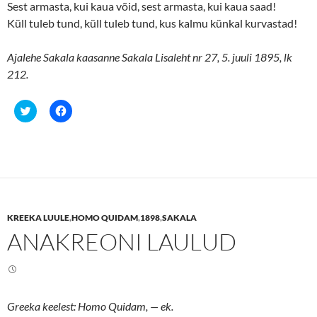
Sest armasta, kui kaua võid, sest armasta, kui kaua saad!
Küll tuleb tund, küll tuleb tund, kus kalmu künkal kurvastad!
Ajalehe Sakala kaasanne Sakala Lisaleht nr 27, 5. juuli 1895, lk
212.
C
C
l
l
i
i
c
c
k
k
t
t
o
o
s
s
h
h
a
a
r
r
e
e
KREEKA LUULE
,
HOMO QUIDAM
,
1898
,
SAKALA
o
o
n
n
ANAKREONI LAULUD
T
F
w
a
i
c
t
e
t
b
e
o
r
o
(
k
Greeka keelest: Homo Quidam,
— ek.
O
(