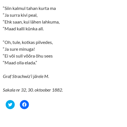
“Siin kalmul tahan kurta ma
“Ja surra kivi peal,
“Ehk saan, kui lähen lahkuma,
“Maad kalli künka all.
“Oh, tule, kotkas pilvedes,
“Ja sure minuga!
“Ei või sull võõra õhu sees
“Maad olla elada.”
Graf Strachwiz’i järele M.
Sakala nr 32, 30. oktoober 1882.
C
C
l
l
i
i
c
c
k
k
t
t
o
o