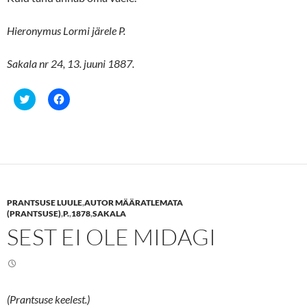
Hieronymus Lormi järele P.
Sakala nr 24, 13. juuni 1887.
C
C
l
l
i
i
c
c
k
k
t
t
o
o
s
s
h
h
a
a
r
r
e
e
PRANTSUSE LUULE
,
AUTOR MÄÄRATLEMATA
o
o
n
n
(PRANTSUSE)
,
P.
,
1878
,
SAKALA
T
F
SEST EI OLE MIDAGI
w
a
i
c
t
e
t
b
e
o
r
o
(
k
O
(
(Prantsuse keelest.)
p
O