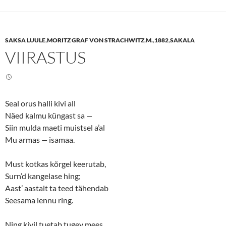
o
o
s
s
h
h
a
a
r
r
e
e
SAKSA LUULE
,
MORITZ GRAF VON STRACHWITZ
,
M.
,
1882
,
SAKALA
o
o
n
n
VIIRASTUS
T
F
w
a
i
c
t
e
t
b
e
o
r
o
(
k
Seal orus halli kivi all
O
(
p
O
Näed kalmu küngast sa
—
e
p
n
e
Siin mulda maeti muistsel a’al
s
n
Mu armas
—
isamaa.
i
s
n
i
n
n
e
n
Must kotkas kõrgel keerutab,
w
e
w
w
Surn’d kangelase hing;
i
w
n
i
Aast’ aastalt ta teed tähendab
d
n
o
d
Seesama lennu ring.
w
o
)
w
)
Ning kivil tuetab tugev mees