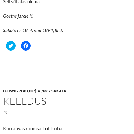
Sell või alas olema.
)
w
)
Goethe järele K.
Sakala nr 18, 4. mai 1894, lk 2.
C
C
l
l
i
i
c
c
k
k
t
t
o
o
s
s
h
h
a
a
r
r
e
e
LUDWIG PFAU
,
N (?). A.
,
1887
,
SAKALA
o
o
n
n
KEELDUS
T
F
w
a
i
c
t
e
t
b
e
o
r
o
(
k
Kui rahvas rõõmsalt õhtu ihal
O
(