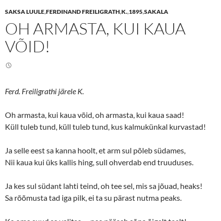
e
e
SAKSA LUULE
,
FERDINAND FREILIGRATH
,
K.
,
1895
,
SAKALA
o
o
n
n
OH ARMASTA, KUI KAUA
T
F
w
a
i
c
VÕID!
t
e
t
b
e
o
r
o
(
k
O
(
p
O
e
p
Ferd. Freiligrathi järele K.
n
e
s
n
i
s
Oh armasta, kui kaua võid, oh armasta, kui kaua saad!
n
i
n
n
Küll tuleb tund, küll tuleb tund, kus kalmukünkal kurvastad!
e
n
w
e
w
w
i
w
Ja selle eest sa kanna hoolt, et arm sul põleb südames,
n
i
d
n
Nii kaua kui üks kallis hing, sull ohverdab end truuduses.
o
d
w
o
)
w
Ja kes sul südant lahti teind, oh tee sel, mis sa jõuad, heaks!
)
Sa rõõmusta tad iga pilk, ei ta su pärast nutma peaks.