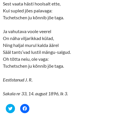
Sest vaata hästi hoolsalt ette,
Kui supled jões palavaga:
Tschetschen ju kõnnib jõe taga.
Ja vahutava voole veerel
On näha viljarikkad külad,
Ning haljal murul kalda äärel
Sääl tants’vad lustil mängu-salgud.
Oh tõtta neiu, ole vaga:
Tschetschen ju kõnnib jõe taga.
Eestistanud J. R.
Sakala nr 33, 14. august 1896, lk 3.
C
C
l
l
i
i
c
c
k
k
t
t