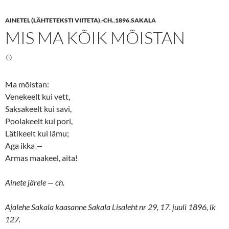
a
a
r
r
e
e
AINETEL (LÄHTETEKSTI VIITETA)
,
-CH.
,
1896
,
SAKALA
o
o
n
n
MIS MA KÕIK MÕISTAN
T
F
w
a
i
c
t
e
t
b
e
o
r
o
(
k
Ma mõistan:
O
(
p
O
Venekeelt kui vett,
e
p
n
e
Saksakeelt kui savi,
s
n
Poolakeelt kui pori,
i
s
n
i
Lätikeelt kui lämu;
n
n
e
n
Aga ikka
—
w
e
w
w
Armas maakeel, aita!
i
w
n
i
d
n
o
d
Ainete
järele — ch.
w
o
)
w
)
Ajalehe Sakala
kaasanne Sakala Lisaleht nr 29, 17. juuli 1896, lk
127.