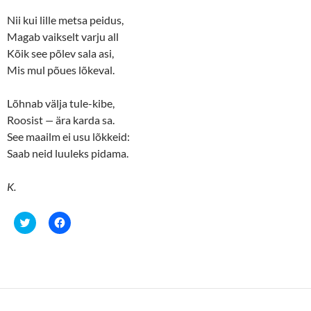
i
w
n
i
Nii kui lille metsa peidus,
d
n
o
d
Magab vaikselt varju all
w
o
Kõik see põlev sala asi,
)
w
)
Mis mul põues lõkeval.
Lõhnab välja tule-kibe,
Roosist
—
ära karda sa.
See maailm ei usu lõkkeid:
Saab neid luuleks pidama.
K.
C
C
l
l
i
i
c
c
k
k
t
t
o
o
s
s
h
h
a
a
r
r