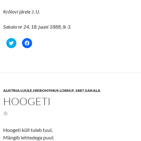
Krõlovi järele J. U.
Sakala nr 24, 18. juuni 1888, lk 3.
C
C
l
l
i
i
c
c
k
k
t
t
o
o
s
s
h
h
a
a
r
r
e
e
AUSTRIA LUULE
,
HIERONYMUS LORM
,
P.
,
1887
,
SAKALA
o
o
n
n
HOOGETI
T
F
w
a
i
c
t
e
t
b
e
o
r
o
(
k
Hoogeti küll tuleb tuul,
O
(
p
O
Mängib lehtedega puul;
e
p