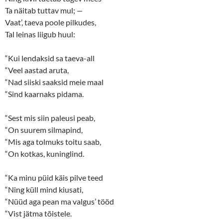
Ta näitab tuttav mul;
—
Vaat’, taeva poole pilkudes,
Tal leinas liigub huul:
“Kui lendaksid sa taeva-all
“Veel aastad aruta,
“Nad siiski saaksid meie maal
“Sind kaarnaks pidama.
“Sest mis siin paleusi peab,
“On suurem silmapind,
“Mis aga tolmuks toitu saab,
“On kotkas, kuninglind.
“Ka minu püid käis pilve teed
“Ning küll mind kiusati,
“Nüüd aga pean ma valgus’ tööd
“Vist jätma tõistele.