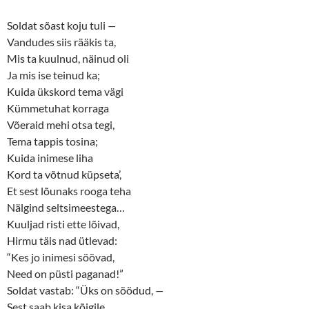
e
p
n
e
s
n
Soldat sõast koju tuli
—
i
s
n
i
Vandudes siis rääkis ta,
n
n
Mis ta kuulnud, näinud oli
e
n
w
e
Ja mis ise teinud ka;
w
w
i
w
Kuida ükskord tema vägi
n
i
d
n
Kümmetuhat korraga
o
d
w
o
Võeraid mehi otsa tegi,
)
w
)
Tema tappis tosina;
Kuida inimese liha
Kord ta võtnud küpseta’,
Et sest lõunaks rooga teha
Nälgind seltsimeestega…
Kuuljad risti ette lõivad,
Hirmu täis nad ütlevad:
“Kes jo inimesi söövad,
Need on püsti paganad!”
Soldat vastab: “Üks on söödud,
—
Sest saab kisa kõigile,