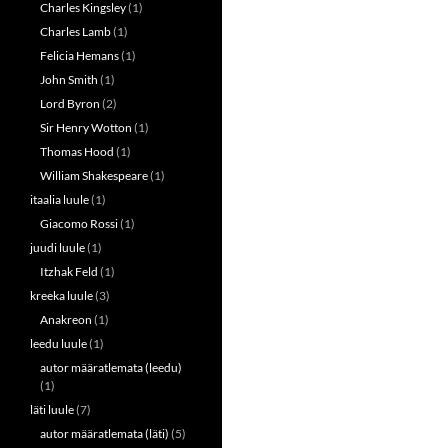
Charles Kingsley
(1)
Charles Lamb
(1)
Felicia Hemans
(1)
John Smith
(1)
Lord Byron
(2)
Sir Henry Wotton
(1)
Thomas Hood
(1)
William Shakespeare
(1)
itaalia luule
(1)
Giacomo Rossi
(1)
juudi luule
(1)
Itzhak Feld
(1)
kreeka luule
(3)
Anakreon
(1)
leedu luule
(1)
autor määratlemata (leedu)
(1)
läti luule
(7)
autor määratlemata (läti)
(5)