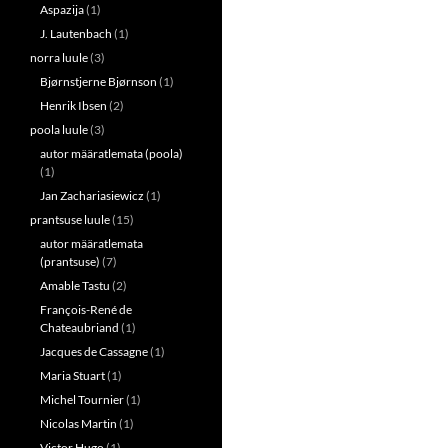
Aspazija
(1)
J. Lautenbach
(1)
norra luule
(3)
Bjørnstjerne Bjørnson
(1)
Henrik Ibsen
(2)
poola luule
(3)
autor määratlemata (poola)
(1)
Jan Zachariasiewicz
(1)
prantsuse luule
(15)
autor määratlemata
(prantsuse)
(7)
Amable Tastu
(2)
François-René de
Chateaubriand
(1)
Jacques de Cassagne
(1)
Maria Stuart
(1)
Michel Tournier
(1)
Nicolas Martin
(1)
Victor Hugo
(1)