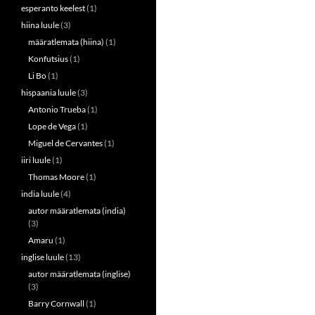
esperanto keelest
(1)
hiina luule
(3)
määratlemata (hiina)
(1)
Konfutsius
(1)
Li Bo
(1)
hispaania luule
(3)
Antonio Trueba
(1)
Lope de Vega
(1)
Miguel de Cervantes
(1)
iiri luule
(1)
Thomas Moore
(1)
india luule
(4)
autor määratlemata (india)
(3)
Amaru
(1)
inglise luule
(13)
autor määratlemata (inglise)
(3)
Barry Cornwall
(1)