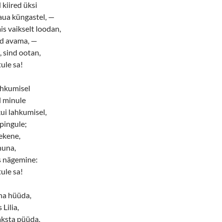
kiired üksi
ua küngastel, —
is vaikselt loodan,
ad avama, —
, sind ootan,
ule sa!
ohkumisel
 minule
ui lahkumisel,
 pingule;
ekene,
huna,
s nägemine:
ule sa!
aha hüüda,
 Lilia,
aksta püüda,