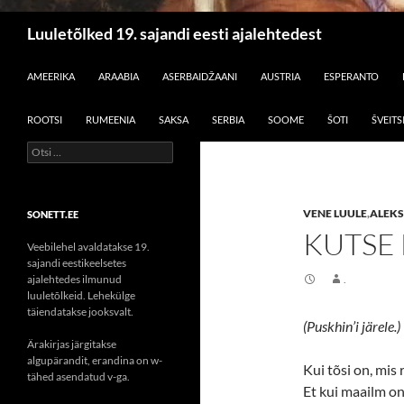
Otsi
Luuletõlked 19. sajandi eesti ajalehtedest
LIIGU SISU JUURDE
AMEERIKA
ARAABIA
ASERBAIDŽAANI
AUSTRIA
ESPERANTO
ROOTSI
RUMEENIA
SAKSA
SERBIA
SOOME
ŠOTI
ŠVEITS
Otsi:
VENE LUULE
,
ALEKS
SONETT.EE
KUTSE
Veebilehel avaldatakse 19.
sajandi eestikeelsetes
ajalehtedes ilmunud
.
luuletõlkeid. Lehekülge
täiendatakse jooksvalt.
(Puskhin’i järele.)
Ärakirjas järgitakse
algupärandit, erandina on w-
Kui tõsi on, mis 
tähed asendatud v-ga.
Et kui maailm on