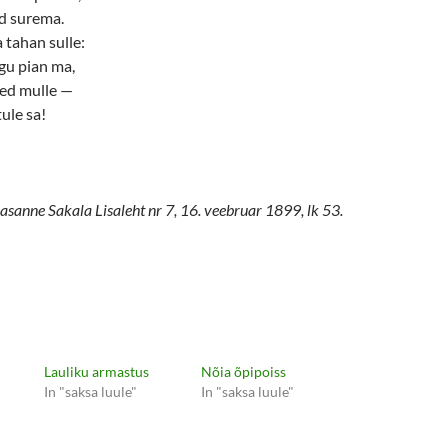
nd surema.
 tahan sulle:
egu pian ma,
led mulle —
ule sa!
asanne Sakala Lisaleht nr 7, 16. veebruar 1899, lk 53.
Lauliku armastus
Nõia õpipoiss
In "saksa luule"
In "saksa luule"