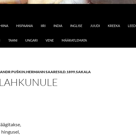
HIINA
HISPAANIA
IIRI
INDIA
INGLISE
JUUDI
KREEKA
LEE
I
TAANI
UNGARI
VENE
MÄÄRATLEMATA
ANDR PUŠKIN
,
HERMANN SAARESILD
,
1899
,
SAKALA
 LAHKUNULE
räägitakse,
 hingusel,