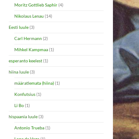
Moritz Gottlieb Saphir
(4)
Nikolaus Lenau
(14)
Eesti luule
(3)
Carl Hermann
(2)
Mihkel Kampmaa
(1)
esperanto keelest
(1)
hiina luule
(3)
määratlemata (hiina)
(1)
Konfutsius
(1)
Li Bo
(1)
hispaania luule
(3)
Antonio Trueba
(1)
Lope de Vega
(1)