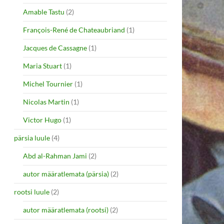
Amable Tastu
(2)
François-René de Chateaubriand
(1)
Jacques de Cassagne
(1)
Maria Stuart
(1)
Michel Tournier
(1)
Nicolas Martin
(1)
Victor Hugo
(1)
pärsia luule
(4)
Abd al-Rahman Jami
(2)
autor määratlemata (pärsia)
(2)
rootsi luule
(2)
autor määratlemata (rootsi)
(2)