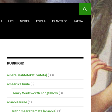
DU
LÄTI
NORRA
POOLA
PRANTSUSE
PÄRSIA
RUBRIIGID
ainetel (lähteteksti viiteta)
(33)
ameerika luule
(3)
Henry Wadsworth Longfellow
(3)
araabia luule
(1)
autor määratlemata (araabia)
(1)