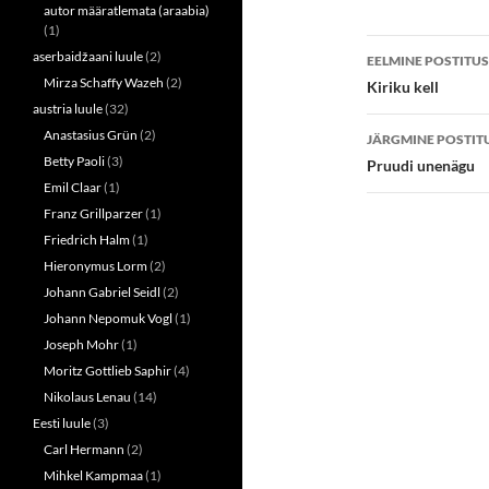
w
a
autor määratlemata (araabia)
i
c
(1)
t
e
Postitust
t
b
aserbaidžaani luule
(2)
EELMINE POSTITUS
e
o
r
o
töölaud
Mirza Schaffy Wazeh
(2)
Kiriku kell
(
k
O
(
austria luule
(32)
p
O
e
p
Anastasius Grün
(2)
JÄRGMINE POSTIT
n
e
Betty Paoli
(3)
s
n
Pruudi unenägu
i
s
Emil Claar
(1)
n
i
n
n
Franz Grillparzer
(1)
e
n
w
e
Friedrich Halm
(1)
w
w
i
w
Hieronymus Lorm
(2)
n
i
d
n
Johann Gabriel Seidl
(2)
o
d
w
o
Johann Nepomuk Vogl
(1)
)
w
Joseph Mohr
(1)
)
Moritz Gottlieb Saphir
(4)
Nikolaus Lenau
(14)
Eesti luule
(3)
Carl Hermann
(2)
Mihkel Kampmaa
(1)