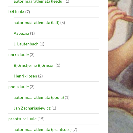
autor määratlemata (leedu)
(1)
läti luule
(7)
autor määratlemata (läti)
(5)
Aspazija
(1)
J. Lautenbach
(1)
norra luule
(3)
Bjørnstjerne Bjørnson
(1)
Henrik Ibsen
(2)
poola luule
(3)
autor määratlemata (poola)
(1)
Jan Zachariasiewicz
(1)
prantsuse luule
(15)
autor määratlemata (prantsuse)
(7)