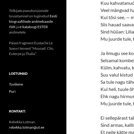
Kuu kahvatanud 
Veel mängvad ha
Tõlkijate pseudonüümide
tuvastamisel on tuginetud
Eesti
Kui tõsi see, — m
biograafilisele andmebaasile
Siis hauad saav
ISIK
ja
e-kataloogi ESTER
Sind hüüan: Lilia
andmetele.
Mu juurde tule, t
Päises fragment Eustache Le
Sueuri teosest “Muusad: Clio,
Ja ilmugu see k
Euterpe ja Thalia”.
Selsamal kombel
Külm, kahvatu, k
LOETUMAD
Suu valul kistud
Sa tule nagu täh
Tuvikene
Kui heli, tuule õ
Puri
Ehk nagu hirmu
Mu juurde tule, t
KONTAKT:
Ei sellepärast t
Rebekka Lotman,
Sind armas, kallis
rebekka.lotman@ut.ee
Et neile kätte m