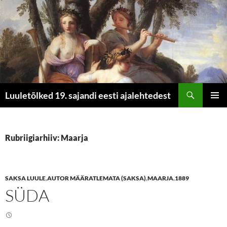
Otsi
Luuletõlked 19. sajandi eesti ajalehtedest
LIIGU
PEAME
SISU
JUURDE
Rubriigiarhiiv: Maarja
SAKSA LUULE
,
AUTOR MÄÄRATLEMATA (SAKSA)
,
MAARJA
,
1889
SÜDA