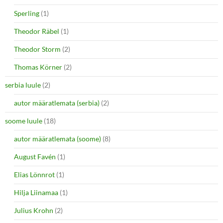
Sperling
(1)
Theodor Räbel
(1)
Theodor Storm
(2)
Thomas Körner
(2)
serbia luule
(2)
autor määratlemata (serbia)
(2)
soome luule
(18)
autor määratlemata (soome)
(8)
August Favén
(1)
Elias Lönnrot
(1)
Hilja Liinamaa
(1)
Julius Krohn
(2)