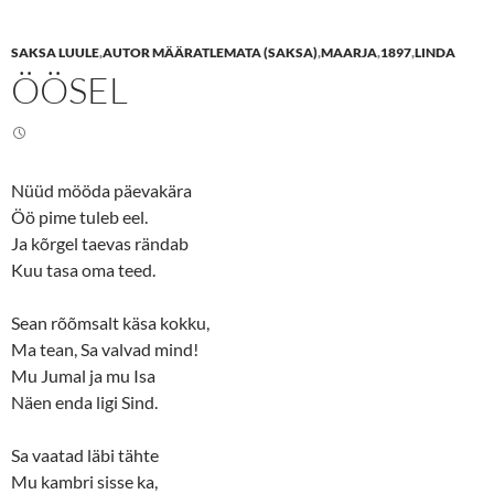
a
a
r
r
e
e
SAKSA LUULE
,
AUTOR MÄÄRATLEMATA (SAKSA)
,
MAARJA
,
1897
,
LINDA
o
o
n
n
ÖÖSEL
T
F
w
a
i
c
t
e
t
b
e
o
r
o
(
k
Nüüd mööda päevakära
O
(
p
O
Öö pime tuleb eel.
e
p
n
e
Ja kõrgel taevas rändab
s
n
Kuu tasa oma teed.
i
s
n
i
n
n
e
n
Sean rõõmsalt käsa kokku,
w
e
w
w
Ma tean, Sa valvad mind!
i
w
n
i
Mu Jumal ja mu Isa
d
n
o
d
Näen enda ligi Sind.
w
o
)
w
)
Sa vaatad läbi tähte
Mu kambri sisse ka,