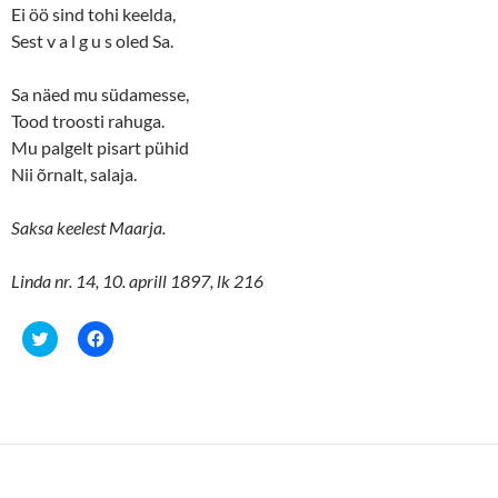
Ei öö sind tohi keelda,
Sest v a l g u s oled Sa.
Sa näed mu südamesse,
Tood troosti rahuga.
Mu palgelt pisart pühid
Nii õrnalt, salaja.
Saksa keelest Maarja.
Linda nr. 14, 10. aprill 1897, lk 216
C
C
l
l
i
i
c
c
k
k
t
t
o
o
s
s
h
h
a
a
r
r
e
e