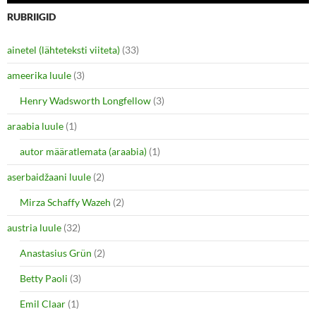
o
o
n
n
RUBRIIGID
T
F
w
a
i
c
ainetel (lähteteksti viiteta)
(33)
t
e
t
b
e
o
ameerika luule
(3)
r
o
(
k
O
(
Henry Wadsworth Longfellow
(3)
p
O
e
p
araabia luule
n
(1)
e
s
n
i
s
autor määratlemata (araabia)
(1)
n
i
n
n
e
n
aserbaidžaani luule
(2)
w
e
w
w
i
w
Mirza Schaffy Wazeh
(2)
n
i
d
n
o
d
austria luule
(32)
w
o
)
w
Anastasius Grün
(2)
)
Betty Paoli
(3)
Emil Claar
(1)