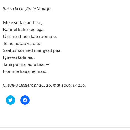
Saksa keele järele Maarja.
Meie süda kandlike,
Kannel kahe keelega.
Üks neist hõiskab rõõmule,
Teine nutab valule:
Saatus’ sõrmed mängvad pääl
Igavesi kõlinaid,
Täna pulma laulu tääl —
Homme haua helinaid.
Oleviku Lisaleht nr 10, 15. mai 1889, lk 155.
C
C
l
l
i
i
c
c
k
k
t
t
o
o
s
s
h
h