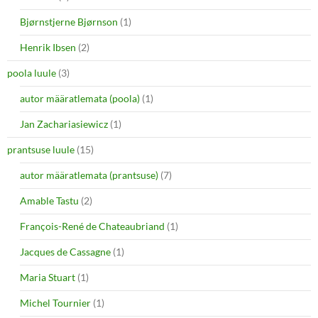
Bjørnstjerne Bjørnson
(1)
Henrik Ibsen
(2)
poola luule
(3)
autor määratlemata (poola)
(1)
Jan Zachariasiewicz
(1)
prantsuse luule
(15)
autor määratlemata (prantsuse)
(7)
Amable Tastu
(2)
François-René de Chateaubriand
(1)
Jacques de Cassagne
(1)
Maria Stuart
(1)
Michel Tournier
(1)