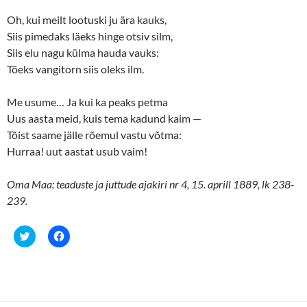
Oh, kui meilt lootuski ju ära kauks,
Siis pimedaks läeks hinge otsiv silm,
Siis elu nagu külma hauda vauks:
Tõeks vangitorn siis oleks ilm.
Me usume… Ja kui ka peaks petma
Uus aasta meid, kuis tema kadund kaim —
Tõist saame jälle rõemul vastu võtma:
Hurraa! uut aastat usub vaim!
Oma Maa: teaduste ja juttude ajakiri nr 4, 15. aprill 1889, lk 238-
239.
C
C
l
l
i
i
c
c
k
k
t
t
o
o
s
s
h
h