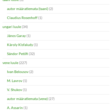
autor määratlemata (taani)
(2)
Claudius Rosenhoff
(1)
ungari luule
(34)
János Garay
(1)
Károly Kisfaludy
(1)
Sándor Petőfi
(32)
vene luule
(227)
Ivan Belousov
(2)
M. Lavrov
(1)
V. Shukov
(1)
autor määratlemata (vene)
(27)
A. Assarin
(1)