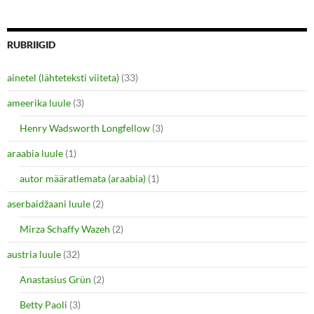
a
a
r
r
e
e
o
o
n
n
RUBRIIGID
T
F
w
a
i
c
ainetel (lähteteksti viiteta)
(33)
t
e
t
b
e
o
ameerika luule
(3)
r
o
(
k
O
(
Henry Wadsworth Longfellow
(3)
p
O
e
p
araabia luule
n
(1)
e
s
n
i
s
autor määratlemata (araabia)
(1)
n
i
n
n
e
n
aserbaidžaani luule
(2)
w
e
w
w
i
w
Mirza Schaffy Wazeh
(2)
n
i
d
n
o
d
austria luule
(32)
w
o
)
w
Anastasius Grün
(2)
)
Betty Paoli
(3)