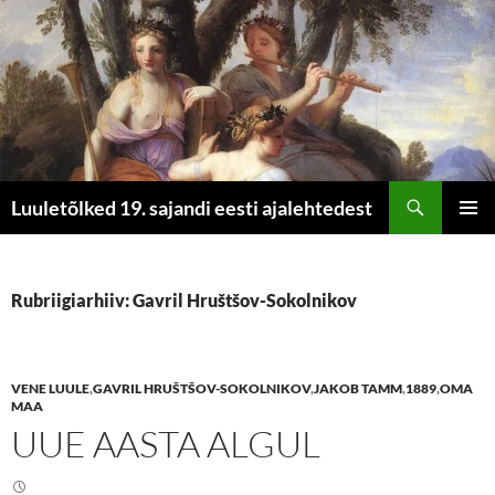
Otsi
Luuletõlked 19. sajandi eesti ajalehtedest
LIIGU
PEAME
SISU
JUURDE
Rubriigiarhiiv: Gavril Hruštšov-Sokolnikov
VENE LUULE
,
GAVRIL HRUŠTŠOV-SOKOLNIKOV
,
JAKOB TAMM
,
1889
,
OMA
MAA
UUE AASTA ALGUL