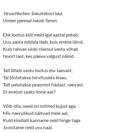
Hruschtschov-Sokolnikovi laul.
Ümber pannud Jakob Tamm.
Ehk lootus küll meid igal aastal petab;
Uus aasta mööda läeb, kuis endne läind,
Kuis rahvas siiski rõemul vastu võtab
Noort last, kes päeva valgust näind.
Tall läheb vastu lootus elu-laevast,
Tal tõstetakse tervituseks klaas,
Talt palutakse peasmist hädast, vaevast,
Et avatud saaks õnne aas?
Võib olla, need on mõtted kujud aga,
Mis naerulikud näitvad meie aal,
Kuid kindlalt kanname neid hinge taga
Ja ootame neid usu naal.