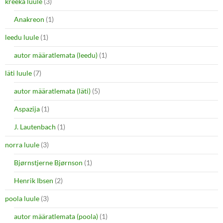
kreeka luule
(3)
Anakreon
(1)
leedu luule
(1)
autor määratlemata (leedu)
(1)
läti luule
(7)
autor määratlemata (läti)
(5)
Aspazija
(1)
J. Lautenbach
(1)
norra luule
(3)
Bjørnstjerne Bjørnson
(1)
Henrik Ibsen
(2)
poola luule
(3)
autor määratlemata (poola)
(1)