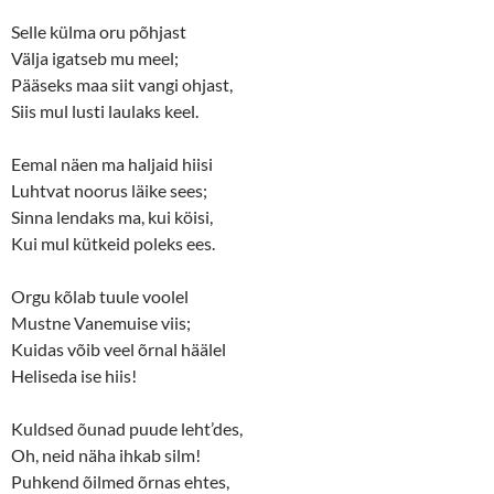
Selle külma oru põhjast
Välja igatseb mu meel;
Pääseks maa siit vangi ohjast,
Siis mul lusti laulaks keel.
Eemal näen ma haljaid hiisi
Luhtvat noorus läike sees;
Sinna lendaks ma, kui köisi,
Kui mul kütkeid poleks ees.
Orgu kõlab tuule voolel
Mustne Vanemuise viis;
Kuidas võib veel õrnal häälel
Heliseda ise hiis!
Kuldsed õunad puude leht’des,
Oh, neid näha ihkab silm!
Puhkend õilmed õrnas ehtes,