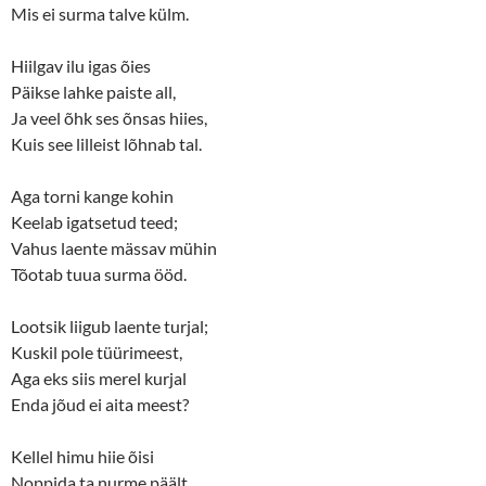
Mis ei surma talve külm.
Hiilgav ilu igas õies
Päikse lahke paiste all,
Ja veel õhk ses õnsas hiies,
Kuis see lilleist lõhnab tal.
Aga torni kange kohin
Keelab igatsetud teed;
Vahus laente mässav mühin
Tõotab tuua surma ööd.
Lootsik liigub laente turjal;
Kuskil pole tüürimeest,
Aga eks siis merel kurjal
Enda jõud ei aita meest?
Kellel himu hiie õisi
Noppida ta nurme päält,