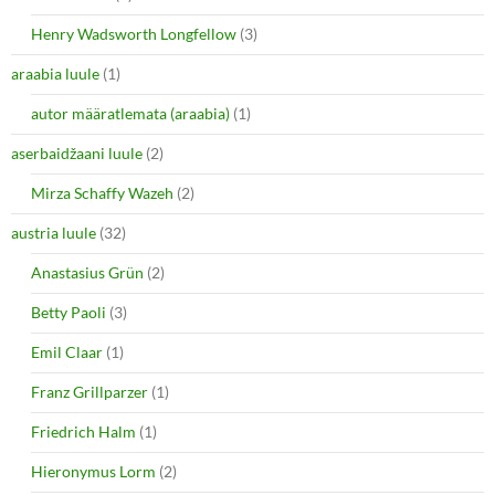
r
o
(
k
O
(
Henry Wadsworth Longfellow
(3)
p
O
e
p
araabia luule
n
(1)
e
s
n
i
s
autor määratlemata (araabia)
(1)
n
i
n
n
e
n
aserbaidžaani luule
(2)
w
e
w
w
i
w
Mirza Schaffy Wazeh
(2)
n
i
d
n
o
d
austria luule
(32)
w
o
)
w
Anastasius Grün
(2)
)
Betty Paoli
(3)
Emil Claar
(1)
Franz Grillparzer
(1)
Friedrich Halm
(1)
Hieronymus Lorm
(2)