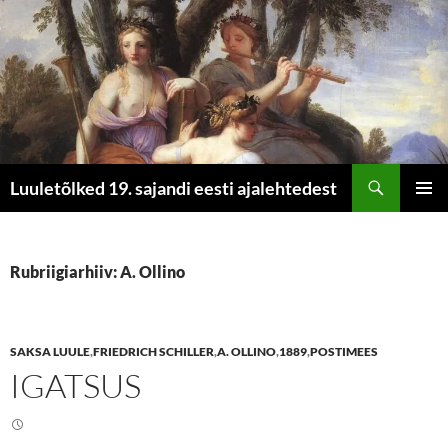
Otsi
Luuletõlked 19. sajandi eesti ajalehtedest
LIIGU
PEAME
SISU
JUURDE
Rubriigiarhiiv: A. Ollino
SAKSA LUULE
,
FRIEDRICH SCHILLER
,
A. OLLINO
,
1889
,
POSTIMEES
IGATSUS