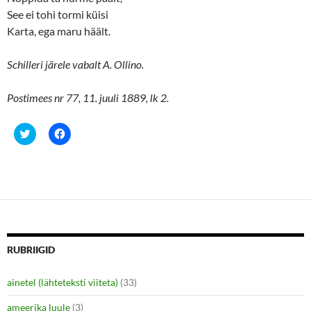
See ei tohi tormi küisi
Karta, ega maru häält.
Schilleri järele vabalt A. Ollino.
Postimees nr 77, 11. juuli 1889, lk 2.
C
C
l
l
i
i
c
c
k
k
t
t
o
o
s
s
h
h
a
a
r
r
e
e
o
o
n
n
RUBRIIGID
T
F
w
a
i
c
ainetel (lähteteksti viiteta)
(33)
t
e
t
b
e
o
ameerika luule
(3)