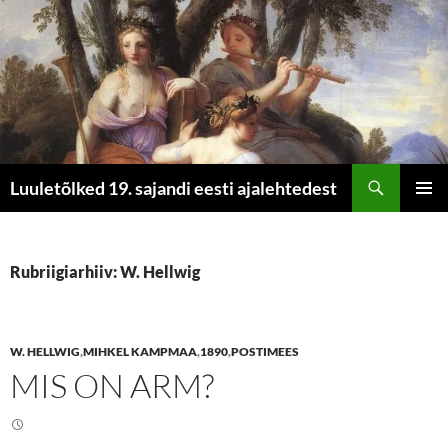
Otsi
Luuletõlked 19. sajandi eesti ajalehtedest
LIIGU
PEAME
SISU
JUURDE
Rubriigiarhiiv: W. Hellwig
W. HELLWIG
,
MIHKEL KAMPMAA
,
1890
,
POSTIMEES
MIS ON ARM?