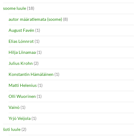
soome luule
(18)
autor määratlemata (soome)
(8)
August Favén
(1)
Elias Lönnrot
(1)
Hilja Liinamaa
(1)
Julius Krohn
(2)
Konstantin Hämäläinen
(1)
Matti Helenius
(1)
Olli Wuorinen
(1)
Vainö
(1)
Yrjö Veijola
(1)
šoti luule
(2)