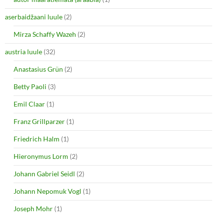
n
i
n
n
e
n
aserbaidžaani luule
(2)
w
e
w
w
i
w
Mirza Schaffy Wazeh
(2)
n
i
d
n
o
d
austria luule
(32)
w
o
)
w
Anastasius Grün
(2)
)
Betty Paoli
(3)
Emil Claar
(1)
Franz Grillparzer
(1)
Friedrich Halm
(1)
Hieronymus Lorm
(2)
Johann Gabriel Seidl
(2)
Johann Nepomuk Vogl
(1)
Joseph Mohr
(1)