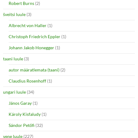
Robert Burns
(2)
šveitsi luule
(3)
Albrecht von Haller
(1)
Christoph Friedrich Eppler
(1)
Johann Jakob Honegger
(1)
taani luule
(3)
autor määratlemata (taani)
(2)
Claudius Rosenhoff
(1)
ungari luule
(34)
János Garay
(1)
Károly Kisfaludy
(1)
Sándor Petőfi
(32)
vene luule
(227)