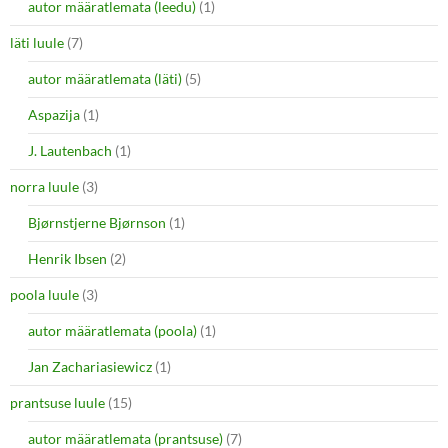
autor määratlemata (leedu)
(1)
läti luule
(7)
autor määratlemata (läti)
(5)
Aspazija
(1)
J. Lautenbach
(1)
norra luule
(3)
Bjørnstjerne Bjørnson
(1)
Henrik Ibsen
(2)
poola luule
(3)
autor määratlemata (poola)
(1)
Jan Zachariasiewicz
(1)
prantsuse luule
(15)
autor määratlemata (prantsuse)
(7)