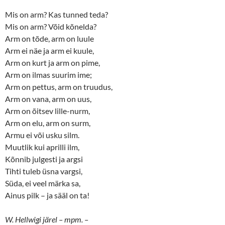
Mis on arm? Kas tunned teda?
Mis on arm? Võid kõnelda?
Arm on tõde, arm on luule
Arm ei näe ja arm ei kuule,
Arm on kurt ja arm on pime,
Arm on ilmas suurim ime;
Arm on pettus, arm on truudus,
Arm on vana, arm on uus,
Arm on õitsev lille-nurm,
Arm on elu, arm on surm,
Armu ei või usku silm.
Muutlik kui aprilli ilm,
Kõnnib julgesti ja argsi
Tihti tuleb üsna vargsi,
Süda, ei veel märka sa,
Ainus pilk – ja sääl on ta!
W. Hellwigi järel – mpm. –