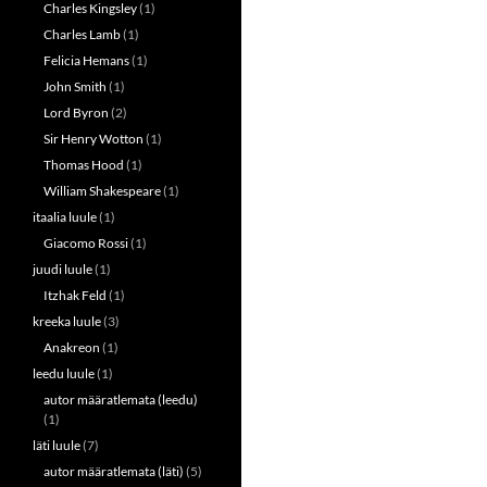
Charles Kingsley
(1)
Charles Lamb
(1)
Felicia Hemans
(1)
John Smith
(1)
Lord Byron
(2)
Sir Henry Wotton
(1)
Thomas Hood
(1)
William Shakespeare
(1)
itaalia luule
(1)
Giacomo Rossi
(1)
juudi luule
(1)
Itzhak Feld
(1)
kreeka luule
(3)
Anakreon
(1)
leedu luule
(1)
autor määratlemata (leedu)
(1)
läti luule
(7)
autor määratlemata (läti)
(5)