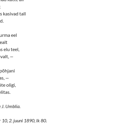
;
s kasivad tall
d.
surma eel
ealt
s elu teel,
valt,
—
 põhjani
as,
—
te oligi,
litas.
 J. Umblia.
r 10, 2. juuni 1890, lk 80.