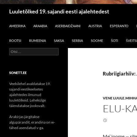
Otsi
Luuletõlked 19. sajandi eesti ajalehtedest
LIIGU SISU JUURDE
AMEERIKA
ARAABIA
ASERBAIDŽAANI
AUSTRIA
ESPERANTO
ROOTSI
RUMEENIA
SAKSA
SERBIA
SOOME
ŠOTI
ŠVEITS
Otsi:
SONETT.EE
Rubriigiarhiiv:
Veebilehel avaldatakse 19.
sajandi eestikeelsetes
ajalehtedes ilmunud
VENE LUULE
,
MIHH
luuletõlkeid. Lehekülge
ELU-K
täiendatakse jooksvalt.
Ärakirjas järgitakse
algupärandit, erandina on w-
tähed asendatud v-ga.
Me’ joome
—
sil