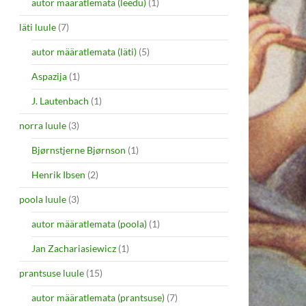
autor määratlemata (leedu)
(1)
läti luule
(7)
autor määratlemata (läti)
(5)
Aspazija
(1)
J. Lautenbach
(1)
norra luule
(3)
Bjørnstjerne Bjørnson
(1)
Henrik Ibsen
(2)
poola luule
(3)
autor määratlemata (poola)
(1)
Jan Zachariasiewicz
(1)
prantsuse luule
(15)
autor määratlemata (prantsuse)
(7)