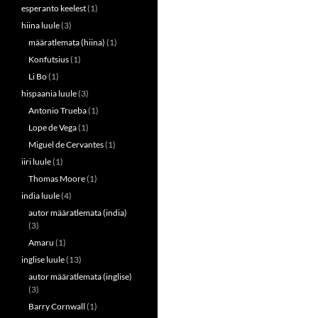
esperanto keelest
(1)
hiina luule
(3)
määratlemata (hiina)
(1)
Konfutsius
(1)
Li Bo
(1)
hispaania luule
(3)
Antonio Trueba
(1)
Lope de Vega
(1)
Miguel de Cervantes
(1)
iiri luule
(1)
Thomas Moore
(1)
india luule
(4)
autor määratlemata (india)
(3)
Amaru
(1)
inglise luule
(13)
autor määratlemata (inglise)
(3)
Barry Cornwall
(1)