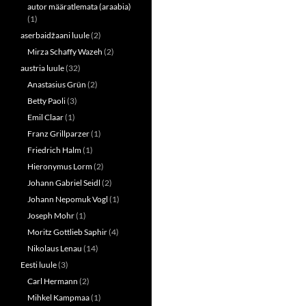
n
i
autor määratlemata (araabia)
d
n
o
d
(1)
w
o
aserbaidžaani luule
(2)
)
w
)
Mirza Schaffy Wazeh
(2)
austria luule
(32)
Anastasius Grün
(2)
Betty Paoli
(3)
Emil Claar
(1)
Franz Grillparzer
(1)
Friedrich Halm
(1)
Hieronymus Lorm
(2)
Johann Gabriel Seidl
(2)
Johann Nepomuk Vogl
(1)
Joseph Mohr
(1)
Moritz Gottlieb Saphir
(4)
Nikolaus Lenau
(14)
Eesti luule
(3)
Carl Hermann
(2)
Mihkel Kampmaa
(1)