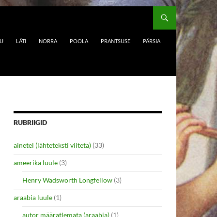
DU
LÄTI
NORRA
POOLA
PRANTSUSE
PÄRSIA
RUBRIIGID
ainetel (lähteteksti viiteta)
(33)
ameerika luule
(3)
Henry Wadsworth Longfellow
(3)
araabia luule
(1)
autor määratlemata (araabia)
(1)