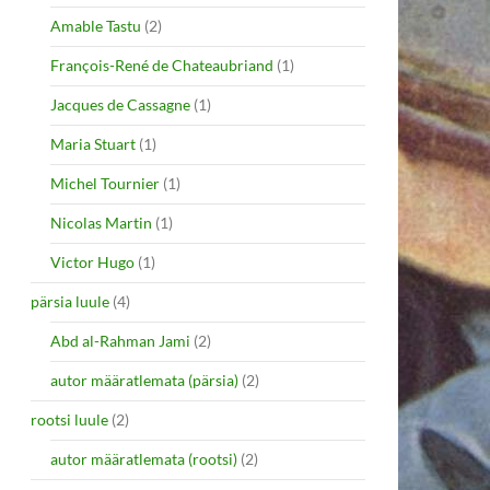
Amable Tastu
(2)
François-René de Chateaubriand
(1)
Jacques de Cassagne
(1)
Maria Stuart
(1)
Michel Tournier
(1)
Nicolas Martin
(1)
Victor Hugo
(1)
pärsia luule
(4)
Abd al-Rahman Jami
(2)
autor määratlemata (pärsia)
(2)
rootsi luule
(2)
autor määratlemata (rootsi)
(2)