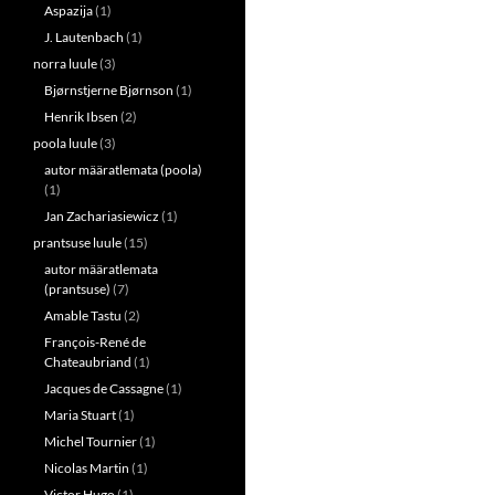
Aspazija
(1)
J. Lautenbach
(1)
norra luule
(3)
Bjørnstjerne Bjørnson
(1)
Henrik Ibsen
(2)
poola luule
(3)
autor määratlemata (poola)
(1)
Jan Zachariasiewicz
(1)
prantsuse luule
(15)
autor määratlemata
(prantsuse)
(7)
Amable Tastu
(2)
François-René de
Chateaubriand
(1)
Jacques de Cassagne
(1)
Maria Stuart
(1)
Michel Tournier
(1)
Nicolas Martin
(1)
Victor Hugo
(1)