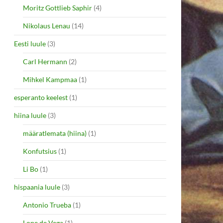
Moritz Gottlieb Saphir
(4)
Nikolaus Lenau
(14)
Eesti luule
(3)
Carl Hermann
(2)
Mihkel Kampmaa
(1)
esperanto keelest
(1)
hiina luule
(3)
määratlemata (hiina)
(1)
Konfutsius
(1)
Li Bo
(1)
hispaania luule
(3)
Antonio Trueba
(1)
Lope de Vega
(1)