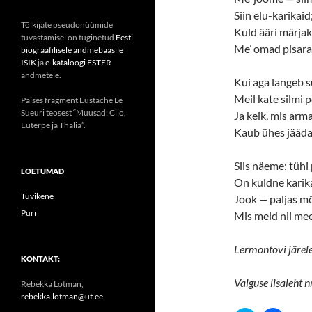
Siin elu-karikaid
Tõlkijate pseudonüümide
Kuld ääri märjak
tuvastamisel on tuginetud
Eesti
Me’ omad pisara
biograafilisele andmebaasile
ISIK
ja
e-kataloogi ESTER
andmetele.
Kui aga langeb 
Meil kate silmi p
Päises fragment Eustache Le
Sueuri teosest “Muusad: Clio,
Ja keik, mis arma
Euterpe ja Thalia”.
Kaub ühes jääda
Siis näeme: tühi
LOETUMAD
On kuldne karik
Tuvikene
Jook
—
paljas mõ
Puri
Mis meid nii mee
Lermontovi järele
KONTAKT:
Valguse lisaleht n
Rebekka Lotman,
rebekka.lotman@ut.ee