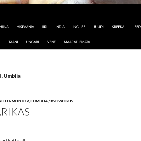
HIINA
HISPAANIA
IIRI
INDIA
INGLISE
JUUDI
KREEKA
LEE
I
TAANI
UNGARI
VENE
MÄÄRATLEMATA
 J. Umblia
AIL LERMONTOV
,
J. UMBLIA
,
1890
,
VALGUS
ARIKAS
mad katte all