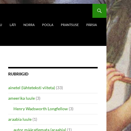
DU
LÄTI
NORRA
POOLA
PRANTSUSE
PÄRSIA
RUBRIIGID
ainetel (lähteteksti viiteta)
(33)
ameerika luule
(3)
Henry Wadsworth Longfellow
(3)
araabia luule
(1)
autor määratlemata (araabia)
(1)