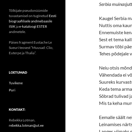
Serbia muinasjutt
Tõlkijate pseudonüümide
tuvastamisel on tuginetud
Eesti
Kaugel Serbia mä
biograafilisele andmebaasile
Nuttis oma kauni
ISIK
ja
e-kataloogi ESTER
andmetele.
Ennemuiste kena 
Sest et tema kal
Päises fragment Eustache Le
Surmav tõbi päe
Sueuri teosest “Muusad: Clio,
Euterpe ja Thalia”.
Tehes põdejale va
Neiu otsis mõnd
LOETUMAD
Vähendada ei võ
Suureks kurvastu
Tuvikene
Keda tema armas
Puri
Sõbrad tulivad j
Mis ta keha muru
KONTAKT:
Eemalle säält ne
Rebekka Lotman,
Leinamises närt
rebekka.lotman@ut.ee
Langes viimaks s