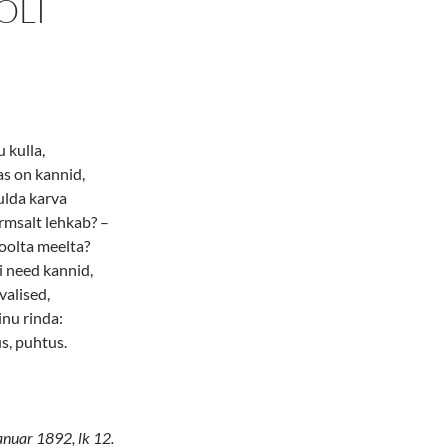
ÕLI
 kulla,
as on kannid,
ulda karva
armsalt lehkab? –
poolta meelta?
ei need kannid,
valised,
inu rinda:
s, puhtus.
aanuar 1892, lk 12.