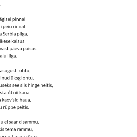
.
gisel pinnal
 peiu rinnal
Serbia piiga,
likese kaisus
vast päeva paisus
lu liiga.
asugust rohtu,
inud üksgi ohtu,
seks see siis hinge heitis,
tan’d nii kaua –
a kaev’sid haua,
 rüppe peitis.
iu ei saan’d sammu,
sis tema rammu,
urnult haua sõrva;