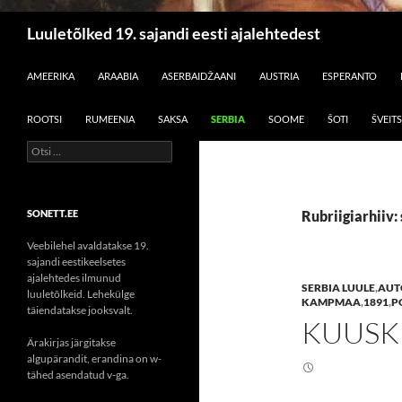
Otsi
Luuletõlked 19. sajandi eesti ajalehtedest
LIIGU SISU JUURDE
AMEERIKA
ARAABIA
ASERBAIDŽAANI
AUSTRIA
ESPERANTO
ROOTSI
RUMEENIA
SAKSA
SERBIA
SOOME
ŠOTI
ŠVEITS
Otsi:
SONETT.EE
Rubriigiarhiiv: 
Veebilehel avaldatakse 19.
sajandi eestikeelsetes
ajalehtedes ilmunud
SERBIA LUULE
,
AUT
luuletõlkeid. Lehekülge
KAMPMAA
,
1891
,
P
täiendatakse jooksvalt.
KUUSK
Ärakirjas järgitakse
algupärandit, erandina on w-
tähed asendatud v-ga.