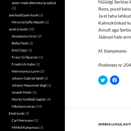
Nüüdgi Serbias 
autor määratlemata (araabia)
(1)
Roos, puud kais
aserbaidžaani luule
(2)
Ja ei taha lahkud
Mirza Schaffy Wazeh
(2)
Kalmukünkad kad
austria luule
(32)
Ainult aga Serbi
Anastasius Grün
(2)
Jäänud hale arm
Betty Paoli
(3)
Emil Claar
(1)
M. Kampmann.
Franz Grillparzer
(1)
Friedrich Halm
(1)
Postimees nr 204,
Hieronymus Lorm
(2)
Johann Gabriel Seidl
(2)
C
C
l
l
Johann Nepomuk Vogl
(1)
i
i
c
c
Joseph Mohr
(1)
k
k
t
t
Moritz Gottlieb Saphir
(4)
o
o
s
s
Nikolaus Lenau
(14)
h
h
a
a
Eesti luule
(3)
r
r
Carl Hermann
(2)
e
e
SERBIA LUULE
,
AUT
o
o
Mihkel Kampmaa
(1)
n
n