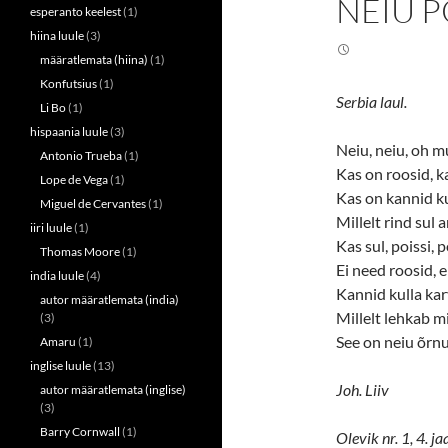
NEIU P
T
F
esperanto keelest
(1)
w
a
i
c
hiina luule
(3)
t
e
t
b
määratlemata (hiina)
(1)
e
o
r
o
Konfutsius
(1)
(
k
Serbia laul.
Li Bo
(1)
O
(
p
O
hispaania luule
(3)
e
p
n
e
Neiu, neiu, oh mu
Antonio Trueba
(1)
s
n
Kas on roosid, k
i
s
Lope de Vega
(1)
n
i
Kas on kannid k
n
n
Miguel de Cervantes
(1)
e
n
Millelt rind sul 
w
e
iiri luule
(1)
w
w
Kas sul, poissi, 
i
w
Thomas Moore
(1)
n
i
Ei need roosid, 
india luule
(4)
d
n
o
d
Kannid kulla kar
autor määratlemata (india)
w
o
Millelt lehkab m
)
w
(3)
)
See on neiu õrnu
Amaru
(1)
inglise luule
(13)
Joh. Liiv
autor määratlemata (inglise)
(3)
Barry Cornwall
(1)
Olevik nr. 1, 4. j