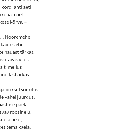
 kord lahti aeti
nukeha maeti
kese kõrva. –
nul. Nooremehe
 kaunis ehe:
 hauast tärkas,
osutavas vilus
lt imeilus
mullast ärkas.
ajajooksul suurdus
e vahel juurdus,
mastuse paela:
vav roosineiu,
kuusepeiu,
es tema kaela.