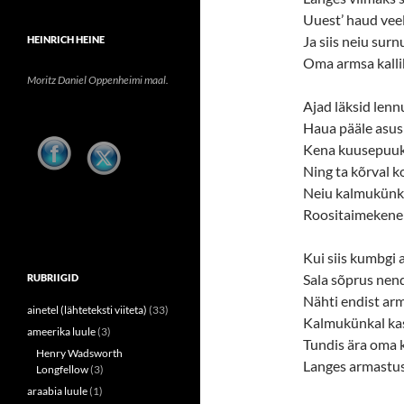
Uuest’ haud veel
Ja siis neiu sur
HEINRICH HEINE
Oma armsa kalli
Moritz Daniel Oppenheimi maal.
Ajad läksid len
Haua pääle asus
Kena kuusepuuke
Ning ta kõrval k
Neiu kalmukünka
Roositaimekene 
Kui siis kumbgi 
Sala sõprus nend
RUBRIIGID
Nähti endist ar
ainetel (lähteteksti viiteta)
(33)
Kalmukünkal kas
ameerika luule
(3)
Tundis ära oma 
Henry Wadsworth
Langes armastus
Longfellow
(3)
araabia luule
(1)