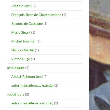
Amable Tastu
(2)
François-René de Chateaubriand
(1)
Jacques de Cassagne
(1)
Maria Stuart
(1)
Michel Tournier
(1)
Nicolas Martin
(1)
Victor Hugo
(1)
pärsia luule
(4)
Abd al-Rahman Jami
(2)
autor määratlemata (pärsia)
(2)
rootsi luule
(2)
autor määratlemata (rootsi)
(2)