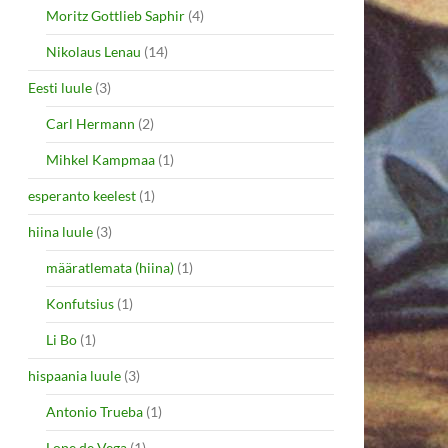
Moritz Gottlieb Saphir
(4)
Nikolaus Lenau
(14)
Eesti luule
(3)
Carl Hermann
(2)
Mihkel Kampmaa
(1)
esperanto keelest
(1)
hiina luule
(3)
määratlemata (hiina)
(1)
Konfutsius
(1)
Li Bo
(1)
hispaania luule
(3)
Antonio Trueba
(1)
Lope de Vega
(1)