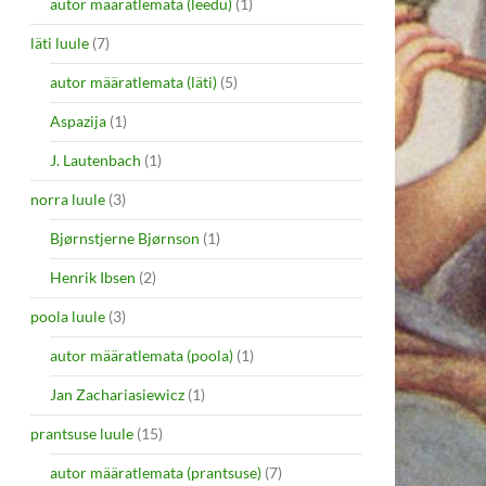
autor määratlemata (leedu)
(1)
läti luule
(7)
autor määratlemata (läti)
(5)
Aspazija
(1)
J. Lautenbach
(1)
norra luule
(3)
Bjørnstjerne Bjørnson
(1)
Henrik Ibsen
(2)
poola luule
(3)
autor määratlemata (poola)
(1)
Jan Zachariasiewicz
(1)
prantsuse luule
(15)
autor määratlemata (prantsuse)
(7)