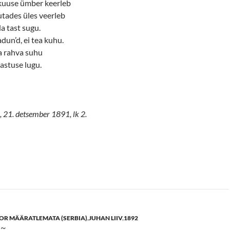
kuuse ümber keerleb
utades üles veerleb
a tast sugu.
un’d, ei tea kuhu.
a rahva suhu
astuse lugu.
 21. detsember 1891, lk 2.
OR MÄÄRATLEMATA (SERBIA)
,
JUHAN LIIV
,
1892