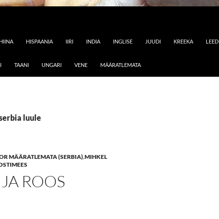
HIINA
HISPAANIA
IIRI
INDIA
INGLISE
JUUDI
KREEKA
LEE
I
TAANI
UNGARI
VENE
MÄÄRATLEMATA
serbia luule
OR MÄÄRATLEMATA (SERBIA)
,
MIHKEL
OSTIMEES
 JA ROOS