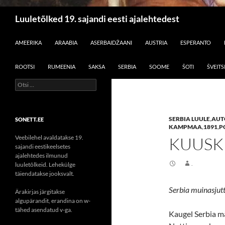
Otsi
Luuletõlked 19. sajandi eesti ajalehtedest
LIIGU SISU JUURDE
AMEERIKA
ARAABIA
ASERBAIDŽAANI
AUSTRIA
ESPERANTO
ROOTSI
RUMEENIA
SAKSA
SERBIA
SOOME
ŠOTI
ŠVEITS
Otsi:
SERBIA LUULE
,
AUT
SONETT.EE
KAMPMAA
,
1891
,
P
Veebilehel avaldatakse 19.
KUUSK
sajandi eestikeelsetes
ajalehtedes ilmunud
.
luuletõlkeid. Lehekülge
täiendatakse jooksvalt.
Serbia muinasjutt
Ärakirjas järgitakse
algupärandit, erandina on w-
tähed asendatud v-ga.
Kaugel Serbia mä