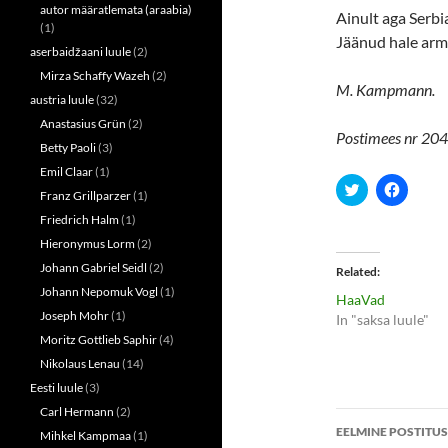
autor määratlemata (araabia)
Ainult aga Serbi
(1)
Jäänud hale arm
aserbaidžaani luule
(2)
Mirza Schaffy Wazeh
(2)
M. Kampmann.
austria luule
(32)
Anastasius Grün
(2)
Postimees nr 204,
Betty Paoli
(3)
Emil Claar
(1)
C
C
Franz Grillparzer
(1)
l
l
i
i
Friedrich Halm
(1)
c
c
k
k
Hieronymus Lorm
(2)
t
t
o
o
Johann Gabriel Seidl
(2)
Related
s
s
h
h
Johann Nepomuk Vogl
(1)
HaaVad
a
a
Joseph Mohr
(1)
r
r
In "saksa luule"
e
e
Moritz Gottlieb Saphir
(4)
o
o
n
n
Nikolaus Lenau
(14)
T
F
w
a
Eesti luule
(3)
i
c
t
e
Carl Hermann
(2)
Postitust
t
b
EELMINE POSTITUS
e
o
Mihkel Kampmaa
(1)
r
o