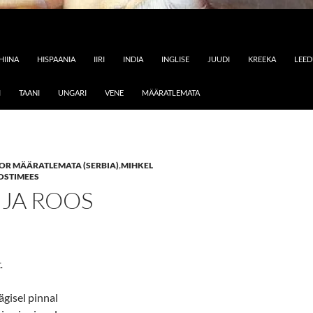
HIINA
HISPAANIA
IIRI
INDIA
INGLISE
JUUDI
KREEKA
LEE
I
TAANI
UNGARI
VENE
MÄÄRATLEMATA
OR MÄÄRATLEMATA (SERBIA)
,
MIHKEL
OSTIMEES
 JA ROOS
.
gisel pinnal