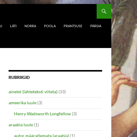
DU
LÄTI
NORRA
POOLA
PRANTSUSE
PÄRSIA
RUBRIIGID
ainetel (lähteteksti viiteta)
(33)
ameerika luule
(3)
Henry Wadsworth Longfellow
(3)
araabia luule
(1)
autor määratlemata (araabia)
(1)