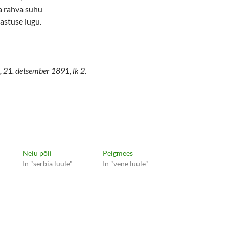
a rahva suhu
astuse lugu.
 21. detsember 1891, lk 2.
Neiu põli
Peigmees
In "serbia luule"
In "vene luule"
e