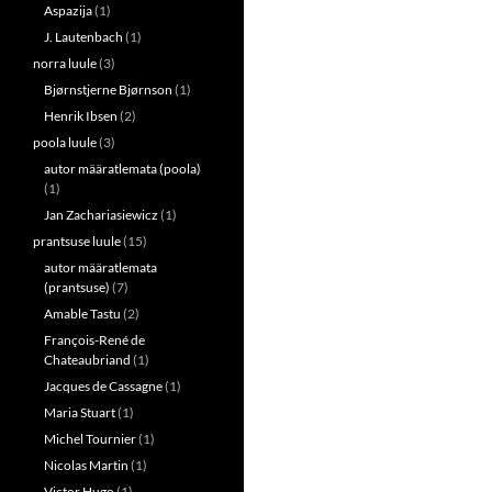
Aspazija
(1)
J. Lautenbach
(1)
norra luule
(3)
Bjørnstjerne Bjørnson
(1)
Henrik Ibsen
(2)
poola luule
(3)
autor määratlemata (poola)
(1)
Jan Zachariasiewicz
(1)
prantsuse luule
(15)
autor määratlemata
(prantsuse)
(7)
Amable Tastu
(2)
François-René de
Chateaubriand
(1)
Jacques de Cassagne
(1)
Maria Stuart
(1)
Michel Tournier
(1)
Nicolas Martin
(1)
Victor Hugo
(1)