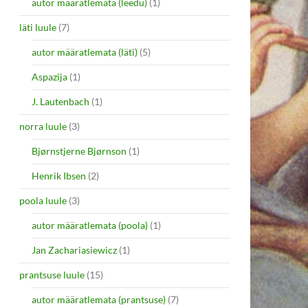
autor määratlemata (leedu)
(1)
läti luule
(7)
autor määratlemata (läti)
(5)
Aspazija
(1)
J. Lautenbach
(1)
norra luule
(3)
Bjørnstjerne Bjørnson
(1)
Henrik Ibsen
(2)
poola luule
(3)
autor määratlemata (poola)
(1)
Jan Zachariasiewicz
(1)
prantsuse luule
(15)
autor määratlemata (prantsuse)
(7)