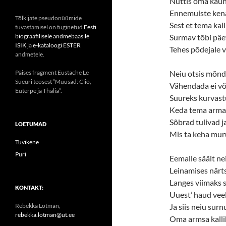
Nuttis oma kauni
Ennemuiste kena 
Tõlkijate pseudonüümide
Sest et tema kal
tuvastamisel on tuginetud
Eesti
biograafilisele andmebaasile
Surmav tõbi päe
ISIK
ja
e-kataloogi ESTER
Tehes põdejale va
andmetele.
Päises fragment Eustache Le
Neiu otsis mõnd
Sueuri teosest “Muusad: Clio,
Vähendada ei võ
Euterpe ja Thalia”.
Suureks kurvastu
Keda tema armas
Sõbrad tulivad j
LOETUMAD
Mis ta keha muru
Tuvikene
Puri
Eemalle säält ne
Leinamises närt
Langes viimaks s
KONTAKT:
Uuest’ haud veel
Rebekka Lotman,
Ja siis neiu sur
rebekka.lotman@ut.ee
Oma armsa kalli