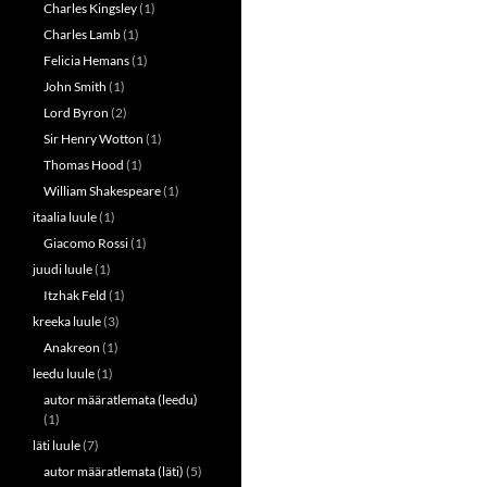
Charles Kingsley
(1)
Charles Lamb
(1)
Felicia Hemans
(1)
John Smith
(1)
Lord Byron
(2)
Sir Henry Wotton
(1)
Thomas Hood
(1)
William Shakespeare
(1)
itaalia luule
(1)
Giacomo Rossi
(1)
juudi luule
(1)
Itzhak Feld
(1)
kreeka luule
(3)
Anakreon
(1)
leedu luule
(1)
autor määratlemata (leedu)
(1)
läti luule
(7)
autor määratlemata (läti)
(5)