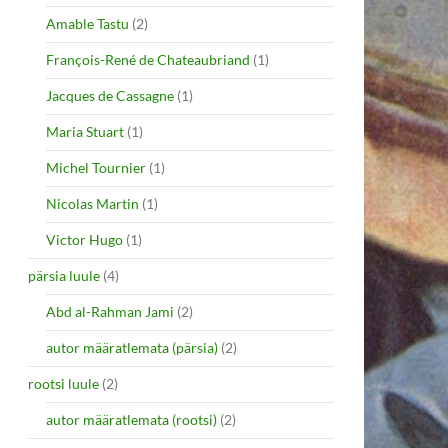
Amable Tastu
(2)
François-René de Chateaubriand
(1)
Jacques de Cassagne
(1)
Maria Stuart
(1)
Michel Tournier
(1)
Nicolas Martin
(1)
Victor Hugo
(1)
pärsia luule
(4)
Abd al-Rahman Jami
(2)
autor määratlemata (pärsia)
(2)
rootsi luule
(2)
autor määratlemata (rootsi)
(2)