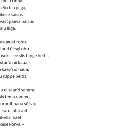
 peiu rinnal
Serbia piiga,
likese kaisus
vast päeva paisus
lu liiga.
asugust rohtu,
inud üksgi ohtu,
seks see siis hinge heitis,
tan’d nii kaua –
a kaev’sid haua,
 rüppe peitis.
iu ei saan’d sammu,
sis tema rammu,
urnult haua sõrva;
 kord lahti aeti
nukeha maeti
kese kõrva. –