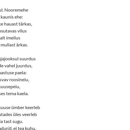
nul. Nooremehe
 kaunis ehe:
 hauast tärkas,
osutavas vilus
lt imeilus
mullast ärkas.
ajajooksul suurdus
e vahel juurdus,
mastuse paela:
vav roosineiu,
kuusepeiu,
es tema kaela.
kuuse ümber keerleb
utades üles veerleb
a tast sugu.
un’d, ei tea kuhu.