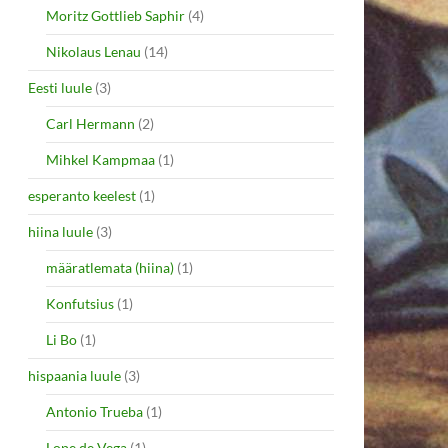
Moritz Gottlieb Saphir
(4)
Nikolaus Lenau
(14)
Eesti luule
(3)
Carl Hermann
(2)
Mihkel Kampmaa
(1)
esperanto keelest
(1)
hiina luule
(3)
määratlemata (hiina)
(1)
Konfutsius
(1)
Li Bo
(1)
hispaania luule
(3)
Antonio Trueba
(1)
Lope de Vega
(1)