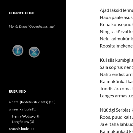
Ajad läksid len
HEINRICH HEINE
Haua pääle asus
Kena kuusepuuke
Moritz Daniel Oppenheimi maal.
Ning ta kõrval k
Neiu kalmukünka
Roositaimekene 
Kui siis kumbgi 
Sala sõprus nend
Nähti endist ar
Kalmukünkal kas
Tundis ära oma 
RUBRIIGID
Langes armastus
ainetel (lähteteksti viiteta)
(33)
ameerika luule
(3)
Nüüdgi Serbias 
Henry Wadsworth
Roos, puud kais
Longfellow
(3)
Ja ei taha lahkud
araabia luule
(1)
Kalmukünkad kad