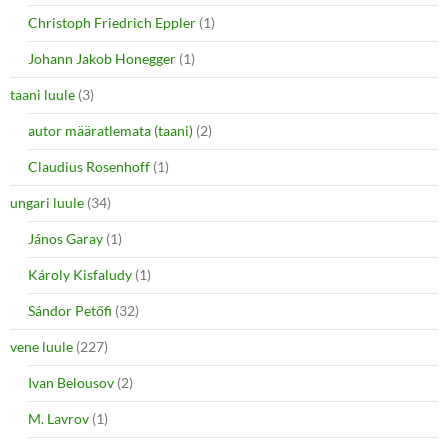
Christoph Friedrich Eppler
(1)
Johann Jakob Honegger
(1)
taani luule
(3)
autor määratlemata (taani)
(2)
Claudius Rosenhoff
(1)
ungari luule
(34)
János Garay
(1)
Károly Kisfaludy
(1)
Sándor Petőfi
(32)
vene luule
(227)
Ivan Belousov
(2)
M. Lavrov
(1)