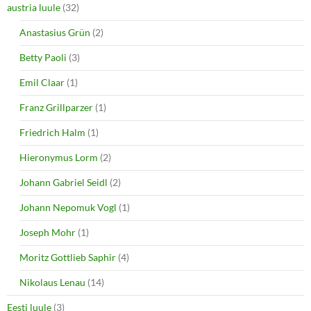
o
d
austria luule
(32)
w
o
)
w
Anastasius Grün
(2)
)
Betty Paoli
(3)
Emil Claar
(1)
Franz Grillparzer
(1)
Friedrich Halm
(1)
Hieronymus Lorm
(2)
Johann Gabriel Seidl
(2)
Johann Nepomuk Vogl
(1)
Joseph Mohr
(1)
Moritz Gottlieb Saphir
(4)
Nikolaus Lenau
(14)
Eesti luule
(3)