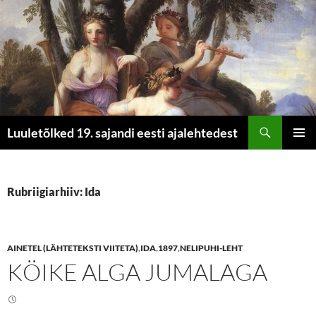
Otsi
Luuletõlked 19. sajandi eesti ajalehtedest
LIIGU
PEAME
SISU
JUURDE
Rubriigiarhiiv: Ida
AINETEL (LÄHTETEKSTI VIITETA)
,
IDA
,
1897
,
NELIPUHI-LEHT
KÖIKE ALGA JUMALAGA