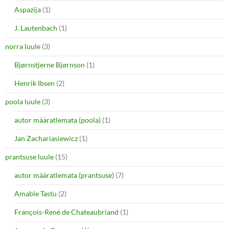
Aspazija
(1)
J. Lautenbach
(1)
norra luule
(3)
Bjørnstjerne Bjørnson
(1)
Henrik Ibsen
(2)
poola luule
(3)
autor määratlemata (poola)
(1)
Jan Zachariasiewicz
(1)
prantsuse luule
(15)
autor määratlemata (prantsuse)
(7)
Amable Tastu
(2)
François-René de Chateaubriand
(1)