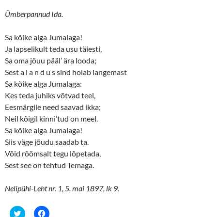
Ümberpannud Ida.
Sa kõike alga Jumalaga!
Ja lapselikult teda usu täiesti,
Sa oma jõuu pääl’ ära looda;
Sest a l a n d u s sind hoiab langemast
Sa kõike alga Jumalaga:
Kes teda juhiks võtvad teel,
Eesmärgile need saavad ikka;
Neil kõigil kinni’tud on meel.
Sa kõike alga Jumalaga!
Siis väge jõudu saadab ta.
Võid rõõmsalt tegu lõpetada,
Sest see on tehtud Temaga.
Nelipühi-Leht nr. 1, 5. mai 1897, lk 9.
C
C