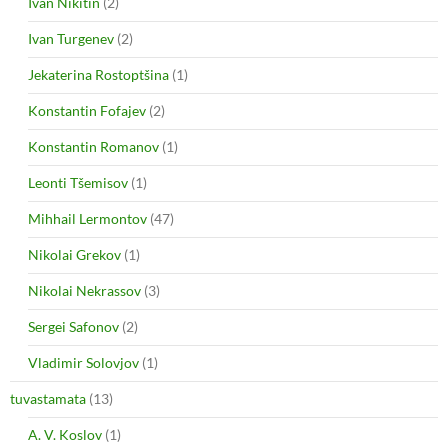
Ivan Nikitin
(2)
Ivan Turgenev
(2)
Jekaterina Rostoptšina
(1)
Konstantin Fofajev
(2)
Konstantin Romanov
(1)
Leonti Tšemisov
(1)
Mihhail Lermontov
(47)
Nikolai Grekov
(1)
Nikolai Nekrassov
(3)
Sergei Safonov
(2)
Vladimir Solovjov
(1)
tuvastamata
(13)
A. V. Koslov
(1)