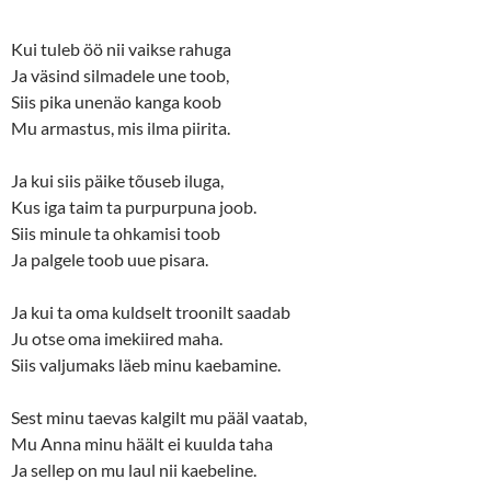
Kui tuleb öö nii vaikse rahuga
Ja väsind silmadele une toob,
Siis pika unenäo kanga koob
Mu armastus, mis ilma piirita.
Ja kui siis päike tõuseb iluga,
Kus iga taim ta purpurpuna joob.
Siis minule ta ohkamisi toob
Ja palgele toob uue pisara.
Ja kui ta oma kuldselt troonilt saadab
Ju otse oma imekiired maha.
Siis valjumaks läeb minu kaebamine.
Sest minu taevas kalgilt mu pääl vaatab,
Mu Anna minu häält ei kuulda taha
Ja sellep on mu laul nii kaebeline.