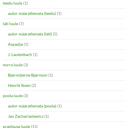
leedu luule
(1)
autor määratlemata (leedu)
(1)
läti luule
(7)
autor määratlemata (läti)
(5)
Aspazija
(1)
J. Lautenbach
(1)
norra luule
(3)
Bjørnstjerne Bjørnson
(1)
Henrik Ibsen
(2)
poola luule
(3)
autor määratlemata (poola)
(1)
Jan Zachariasiewicz
(1)
prantsuse luule
(15)