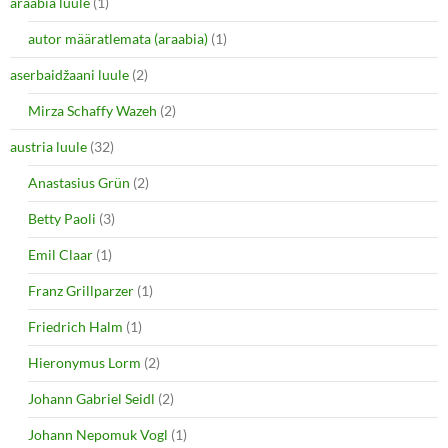
araabia luule
n
(1)
e
s
n
i
s
autor määratlemata (araabia)
(1)
n
i
n
n
e
n
aserbaidžaani luule
(2)
w
e
w
w
i
w
Mirza Schaffy Wazeh
(2)
n
i
d
n
o
d
austria luule
(32)
w
o
)
w
Anastasius Grün
(2)
)
Betty Paoli
(3)
Emil Claar
(1)
Franz Grillparzer
(1)
Friedrich Halm
(1)
Hieronymus Lorm
(2)
Johann Gabriel Seidl
(2)
Johann Nepomuk Vogl
(1)