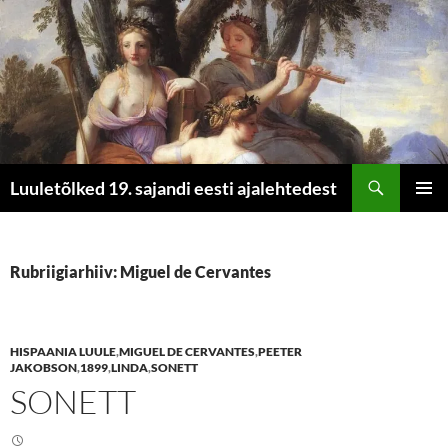
Otsi
Luuletõlked 19. sajandi eesti ajalehtedest
LIIGU
PEAME
SISU
JUURDE
Rubriigiarhiiv: Miguel de Cervantes
HISPAANIA LUULE
,
MIGUEL DE CERVANTES
,
PEETER
JAKOBSON
,
1899
,
LINDA
,
SONETT
SONETT