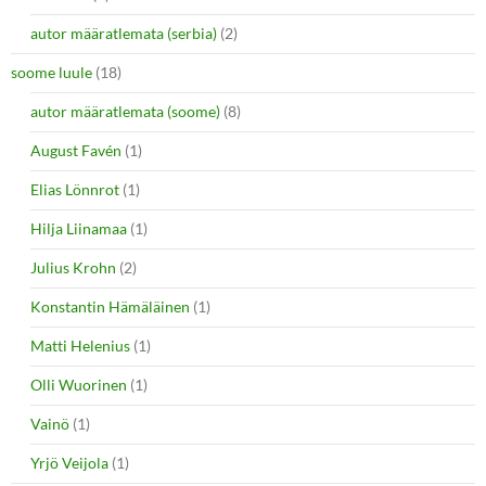
autor määratlemata (serbia)
(2)
soome luule
(18)
autor määratlemata (soome)
(8)
August Favén
(1)
Elias Lönnrot
(1)
Hilja Liinamaa
(1)
Julius Krohn
(2)
Konstantin Hämäläinen
(1)
Matti Helenius
(1)
Olli Wuorinen
(1)
Vainö
(1)
Yrjö Veijola
(1)