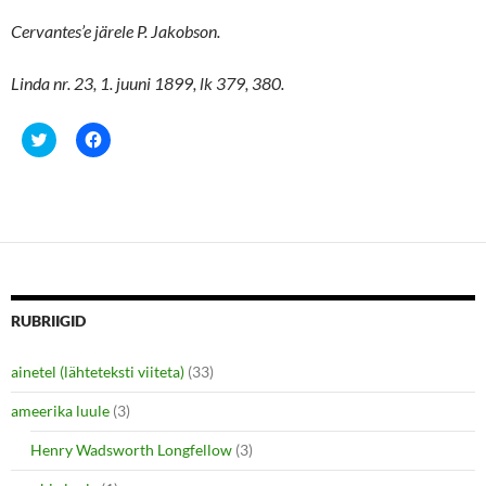
Cervantes’e järele P. Jakobson.
Linda nr. 23, 1. juuni 1899, lk 379, 380.
C
C
l
l
i
i
c
c
k
k
t
t
o
o
s
s
h
h
a
a
r
r
e
e
o
o
n
n
RUBRIIGID
T
F
w
a
i
c
ainetel (lähteteksti viiteta)
(33)
t
e
t
b
e
o
ameerika luule
(3)
r
o
(
k
O
(
Henry Wadsworth Longfellow
(3)
p
O
e
p