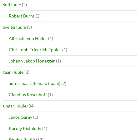
šoti luule
(2)
Robert Burns
(2)
šveitsi luule
(3)
Albrecht von Haller
(1)
Christoph Friedrich Eppler
(1)
Johann Jakob Honegger
(1)
taani luule
(3)
autor määratlemata (taani)
(2)
Claudius Rosenhoff
(1)
ungari luule
(34)
János Garay
(1)
Károly Kisfaludy
(1)
Sándor Petőfi
(32)