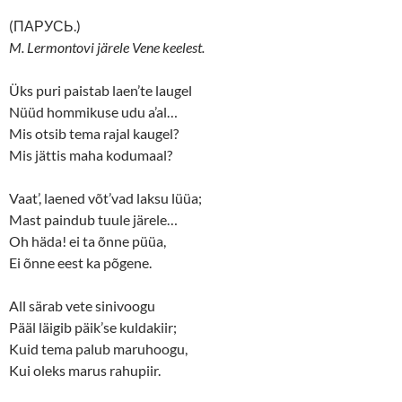
(ПАРУСЬ.)
M. Lermontovi järele Vene keelest.
Üks puri paistab laen’te laugel
Nüüd hommikuse udu a’al…
Mis otsib tema rajal kaugel?
Mis jättis maha kodumaal?
Vaat’, laened võt’vad laksu lüüa;
Mast paindub tuule järele…
Oh häda! ei ta õnne püüa,
Ei õnne eest ka põgene.
All särab vete sinivoogu
Pääl läigib päik’se kuldakiir;
Kuid tema palub maruhoogu,
Kui oleks marus rahupiir.