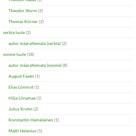
Theodor Storm
(2)
Thomas Körner
(2)
serbia luule
(2)
autor määratlemata (serbia)
(2)
soome luule
(18)
autor määratlemata (soome)
(8)
August Favén
(1)
Elias Lönnrot
(1)
Hilja Liinamaa
(1)
Julius Krohn
(2)
Konstantin Hämäläinen
(1)
Matti Helenius
(1)