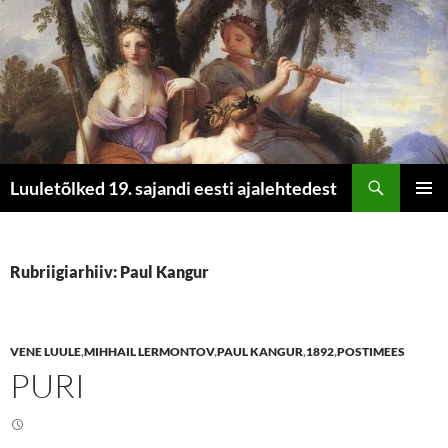
Otsi
Luuletõlked 19. sajandi eesti ajalehtedest
LIIGU
PEAME
SISU
JUURDE
Rubriigiarhiiv: Paul Kangur
VENE LUULE
,
MIHHAIL LERMONTOV
,
PAUL KANGUR
,
1892
,
POSTIMEES
PURI