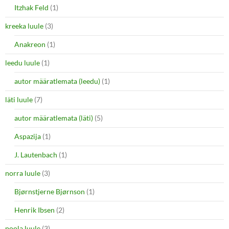
Itzhak Feld
(1)
kreeka luule
(3)
Anakreon
(1)
leedu luule
(1)
autor määratlemata (leedu)
(1)
läti luule
(7)
autor määratlemata (läti)
(5)
Aspazija
(1)
J. Lautenbach
(1)
norra luule
(3)
Bjørnstjerne Bjørnson
(1)
Henrik Ibsen
(2)
poola luule
(3)