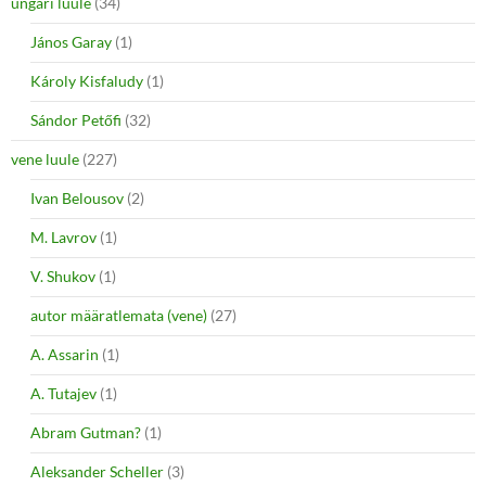
ungari luule
(34)
János Garay
(1)
Károly Kisfaludy
(1)
Sándor Petőfi
(32)
vene luule
(227)
Ivan Belousov
(2)
M. Lavrov
(1)
V. Shukov
(1)
autor määratlemata (vene)
(27)
A. Assarin
(1)
A. Tutajev
(1)
Abram Gutman?
(1)
Aleksander Scheller
(3)