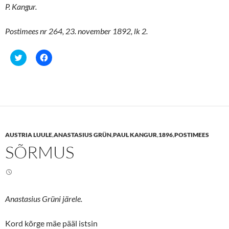
P. Kangur.
Postimees nr 264, 23. november 1892, lk 2.
C
C
l
l
i
i
c
c
k
k
t
t
o
o
s
s
h
h
a
a
r
r
e
e
AUSTRIA LUULE
,
ANASTASIUS GRÜN
,
PAUL KANGUR
,
1896
,
POSTIMEES
o
o
n
n
SÕRMUS
T
F
w
a
i
c
t
e
t
b
e
o
r
o
(
k
Anastasius Grüni järele.
O
(
p
O
e
p
n
e
Kord kõrge mäe pääl istsin
s
n