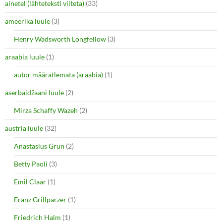
ainetel (lähteteksti viiteta)
(33)
t
e
t
b
e
o
ameerika luule
(3)
r
o
(
k
O
(
Henry Wadsworth Longfellow
(3)
p
O
e
p
araabia luule
n
(1)
e
s
n
i
s
autor määratlemata (araabia)
(1)
n
i
n
n
e
n
aserbaidžaani luule
(2)
w
e
w
w
i
w
Mirza Schaffy Wazeh
(2)
n
i
d
n
o
d
austria luule
(32)
w
o
)
w
Anastasius Grün
(2)
)
Betty Paoli
(3)
Emil Claar
(1)
Franz Grillparzer
(1)
Friedrich Halm
(1)