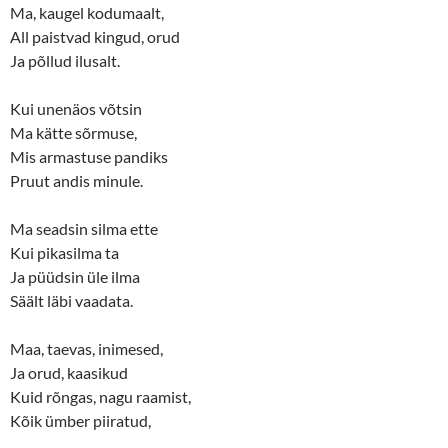
Ma, kaugel kodumaalt,
i
s
n
i
All paistvad kingud, orud
n
n
e
n
Ja põllud ilusalt.
w
e
w
w
i
w
n
i
Kui unenäos võtsin
d
n
o
d
Ma kätte sõrmuse,
w
o
Mis armastuse pandiks
)
w
)
Pruut andis minule.
Ma seadsin silma ette
Kui pikasilma ta
Ja püüdsin üle ilma
Säält läbi vaadata.
Maa, taevas, inimesed,
Ja orud, kaasikud
Kuid rõngas, nagu raamist,
Kõik ümber piiratud,