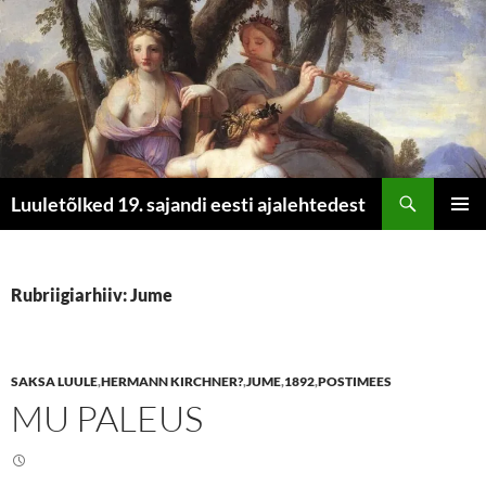
Otsi
Luuletõlked 19. sajandi eesti ajalehtedest
LIIGU
PEAME
SISU
JUURDE
Rubriigiarhiiv: Jume
SAKSA LUULE
,
HERMANN KIRCHNER?
,
JUME
,
1892
,
POSTIMEES
MU PALEUS