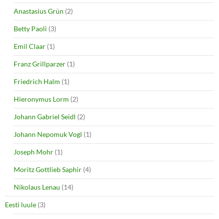
)
w
Anastasius Grün
(2)
)
Betty Paoli
(3)
Emil Claar
(1)
Franz Grillparzer
(1)
Friedrich Halm
(1)
Hieronymus Lorm
(2)
Johann Gabriel Seidl
(2)
Johann Nepomuk Vogl
(1)
Joseph Mohr
(1)
Moritz Gottlieb Saphir
(4)
Nikolaus Lenau
(14)
Eesti luule
(3)