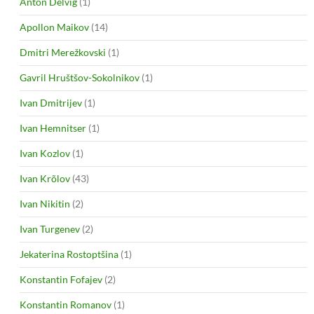
Anton Delvig
(1)
Apollon Maikov
(14)
Dmitri Merežkovski
(1)
Gavril Hruštšov-Sokolnikov
(1)
Ivan Dmitrijev
(1)
Ivan Hemnitser
(1)
Ivan Kozlov
(1)
Ivan Krõlov
(43)
Ivan Nikitin
(2)
Ivan Turgenev
(2)
Jekaterina Rostoptšina
(1)
Konstantin Fofajev
(2)
Konstantin Romanov
(1)