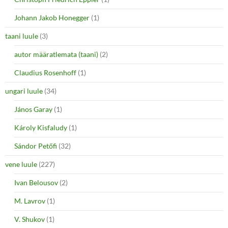
Johann Jakob Honegger
(1)
taani luule
(3)
autor määratlemata (taani)
(2)
Claudius Rosenhoff
(1)
ungari luule
(34)
János Garay
(1)
Károly Kisfaludy
(1)
Sándor Petőfi
(32)
vene luule
(227)
Ivan Belousov
(2)
M. Lavrov
(1)
V. Shukov
(1)