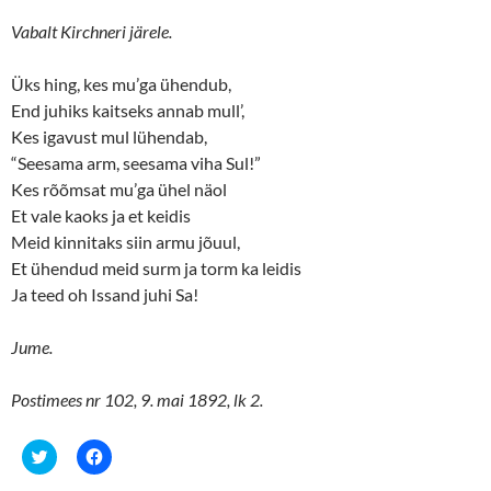
Vabalt Kirchneri järele.
Üks hing, kes mu’ga ühendub,
End juhiks kaitseks annab mull’,
Kes igavust mul lühendab,
“Seesama arm, seesama viha Sul!”
Kes rõõmsat mu’ga ühel näol
Et vale kaoks ja et keidis
Meid kinnitaks siin armu jõuul,
Et ühendud meid surm ja torm ka leidis
Ja teed oh Issand juhi Sa!
Jume.
Postimees nr 102, 9. mai 1892, lk 2.
C
C
l
l
i
i