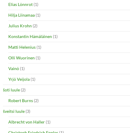
Elias Lönnrot
(1)
Hilja Liinamaa
(1)
Julius Krohn
(2)
Konstantin Hämäläinen
(1)
Matti Helenius
(1)
Olli Wuorinen
(1)
Vainö
(1)
Yrjö Veijola
(1)
šoti luule
(2)
Robert Burns
(2)
šveitsi luule
(3)
Albrecht von Haller
(1)
Christoph Friedrich Eppler
(1)