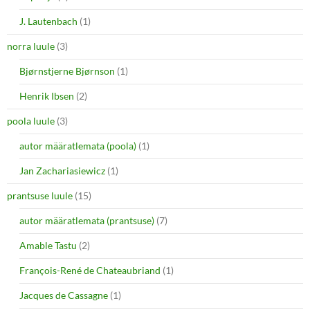
J. Lautenbach
(1)
norra luule
(3)
Bjørnstjerne Bjørnson
(1)
Henrik Ibsen
(2)
poola luule
(3)
autor määratlemata (poola)
(1)
Jan Zachariasiewicz
(1)
prantsuse luule
(15)
autor määratlemata (prantsuse)
(7)
Amable Tastu
(2)
François-René de Chateaubriand
(1)
Jacques de Cassagne
(1)