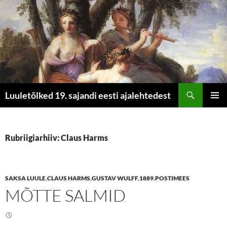
Otsi
Luuletõlked 19. sajandi eesti ajalehtedest
LIIGU
PEAME
SISU
JUURDE
Rubriigiarhiiv: Claus Harms
SAKSA LUULE
,
CLAUS HARMS
,
GUSTAV WULFF
,
1889
,
POSTIMEES
MÕTTE SALMID