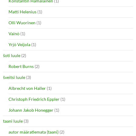
Konstantin Hämäläinen
(1)
Matti Helenius
(1)
Olli Wuorinen
(1)
Vainö
(1)
Yrjö Veijola
(1)
šoti luule
(2)
Robert Burns
(2)
šveitsi luule
(3)
Albrecht von Haller
(1)
Christoph Friedrich Eppler
(1)
Johann Jakob Honegger
(1)
taani luule
(3)
autor määratlemata (taani)
(2)