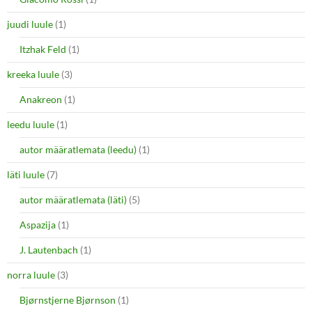
juudi luule
(1)
Itzhak Feld
(1)
kreeka luule
(3)
Anakreon
(1)
leedu luule
(1)
autor määratlemata (leedu)
(1)
läti luule
(7)
autor määratlemata (läti)
(5)
Aspazija
(1)
J. Lautenbach
(1)
norra luule
(3)
Bjørnstjerne Bjørnson
(1)