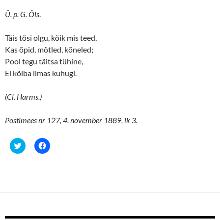
Ü. p. G. Õis
.
Täis tõsi olgu, kõik mis teed,
Kas õpid, mõtled, kõneled;
Pool tegu täitsa tühine,
Ei kõlba ilmas kuhugi.
(Cl. Harms.)
Postimees nr 127, 4. november 1889, lk 3.
C
C
l
l
i
i
c
c
k
k
t
t
o
o
s
s
h
h
a
a
r
r
e
e