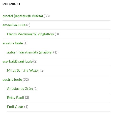
o
o
n
n
RUBRIIGID
T
F
w
a
i
c
ainetel (lähteteksti viiteta)
(33)
t
e
t
b
e
o
ameerika luule
(3)
r
o
(
k
O
(
Henry Wadsworth Longfellow
(3)
p
O
e
p
araabia luule
n
(1)
e
s
n
i
s
autor määratlemata (araabia)
(1)
n
i
n
n
e
n
aserbaidžaani luule
(2)
w
e
w
w
i
w
Mirza Schaffy Wazeh
(2)
n
i
d
n
o
d
austria luule
(32)
w
o
)
w
Anastasius Grün
(2)
)
Betty Paoli
(3)
Emil Claar
(1)