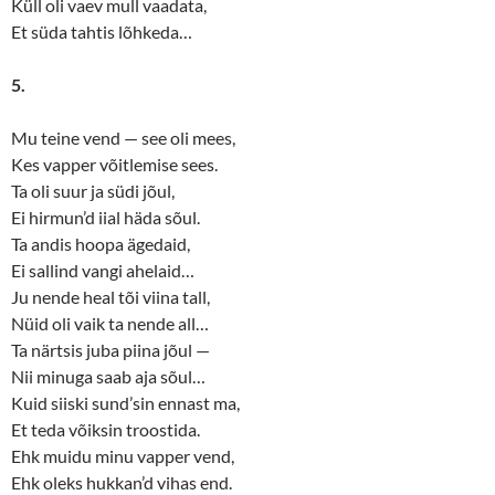
Küll oli vaev mull vaadata,
Et süda tahtis lõhkeda…
5.
Mu teine vend — see oli mees,
Kes vapper võitlemise sees.
Ta oli suur ja südi jõul,
Ei hirmun’d iial häda sõul.
Ta andis hoopa ägedaid,
Ei sallind vangi ahelaid…
Ju nende heal tõi viina tall,
Nüid oli vaik ta nende all…
Ta närtsis juba piina jõul —
Nii minuga saab aja sõul…
Kuid siiski sund’sin ennast ma,
Et teda võiksin troostida.
Ehk muidu minu vapper vend,
Ehk oleks hukkan’d vihas end.