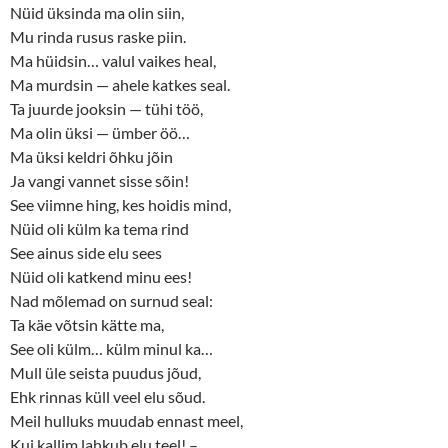
Nüid üksinda ma olin siin,
Mu rinda rusus raske piin.
Ma hüidsin… valul vaikes heal,
Ma murdsin — ahele katkes seal.
Ta juurde jooksin — tühi töö,
Ma olin üksi — ümber öö…
Ma üksi keldri õhku jõin
Ja vangi vannet sisse sõin!
See viimne hing, kes hoidis mind,
Nüid oli külm ka tema rind
See ainus side elu sees
Nüid oli katkend minu ees!
Nad mõlemad on surnud seal:
Ta käe võtsin kätte ma,
See oli külm… külm minul ka…
Mull üle seista puudus jõud,
Ehk rinnas küll veel elu sõud.
Meil hulluks muudab ennast meel,
Kui kallim lahkub elu teel! –