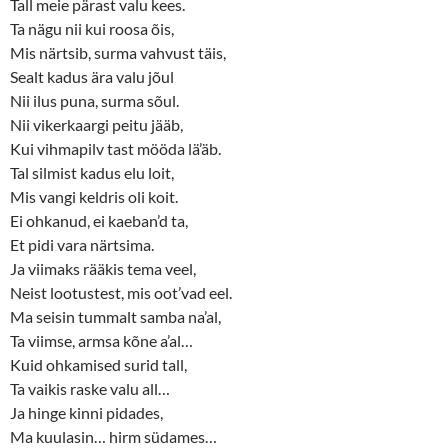
Tall meie pärast valu kees.
Ta nägu nii kui roosa õis,
Mis närtsib, surma vahvust täis,
Sealt kadus ära valu jõul
Nii ilus puna, surma sõul.
Nii vikerkaargi peitu jääb,
Kui vihmapilv tast mööda lä’äb.
Tal silmist kadus elu loit,
Mis vangi keldris oli koit.
Ei ohkanud, ei kaeban’d ta,
Et pidi vara närtsima.
Ja viimaks rääkis tema veel,
Neist lootustest, mis oot’vad eel.
Ma seisin tummalt samba na’al,
Ta viimse, armsa kõne a’al…
Kuid ohkamised surid tall,
Ta vaikis raske valu all…
Ja hinge kinni pidades,
Ma kuulasin… hirm südames…