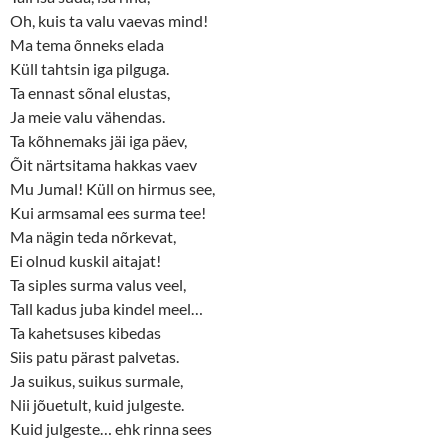
Oh, kuis ta valu vaevas mind!
Ma tema õnneks elada
Küll tahtsin iga pilguga.
Ta ennast sõnal elustas,
Ja meie valu vähendas.
Ta kõhnemaks jäi iga päev,
Õit närtsitama hakkas vaev
Mu Jumal! Küll on hirmus see,
Kui armsamal ees surma tee!
Ma nägin teda nõrkevat,
Ei olnud kuskil aitajat!
Ta siples surma valus veel,
Tall kadus juba kindel meel…
Ta kahetsuses kibedas
Siis patu pärast palvetas.
Ja suikus, suikus surmale,
Nii jõuetult, kuid julgeste.
Kuid julgeste… ehk rinna sees