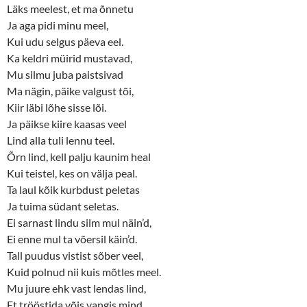
Läks meelest, et ma õnnetu
Ja aga pidi minu meel,
Kui udu selgus päeva eel.
Ka keldri müirid mustavad,
Mu silmu juba paistsivad
Ma nägin, päike valgust tõi,
Kiir läbi lõhe sisse lõi.
Ja päikse kiire kaasas veel
Lind alla tuli lennu teel.
Õrn lind, kell palju kaunim heal
Kui teistel, kes on välja peal.
Ta laul kõik kurbdust peletas
Ja tuima südant seletas.
Ei sarnast lindu silm mul näin’d,
Ei enne mul ta võersil käin’d.
Tall puudus vistist sõber veel,
Kuid polnud nii kuis mõtles meel.
Mu juure ehk vast lendas lind,
Et trööstida võis vangis mind.