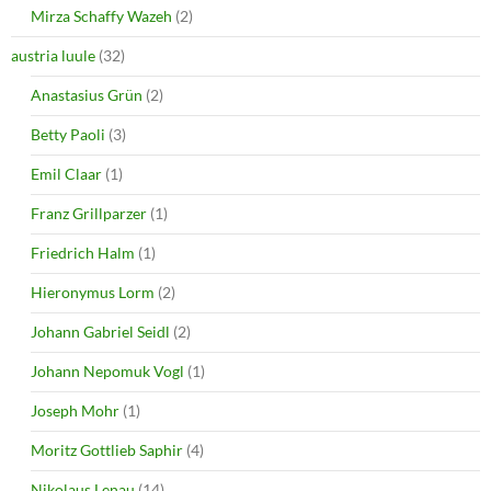
i
w
Mirza Schaffy Wazeh
(2)
n
i
d
n
o
d
austria luule
(32)
w
o
)
w
Anastasius Grün
(2)
)
Betty Paoli
(3)
Emil Claar
(1)
Franz Grillparzer
(1)
Friedrich Halm
(1)
Hieronymus Lorm
(2)
Johann Gabriel Seidl
(2)
Johann Nepomuk Vogl
(1)
Joseph Mohr
(1)
Moritz Gottlieb Saphir
(4)
Nikolaus Lenau
(14)