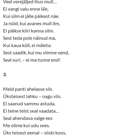
Veel verejäljed ihus mull…
Ei vangi valu enne lä’e,
Kui silm ei jälle päikest näe.
Ja nüid, kui avanes mull ilm,
Ei päikse kiiri kanna silm.
Sest teda pole näinud ma,
Kui kaua küll, ei mäleta:
Sest saadik, kui mu viimne vend,
Seal suri, – ei ma tunne end!
3.
Meid panti ahelasse siis
Üksteisest lahku – nagu viis.
Ei saanud sammu astuda,
Ei teine teist seal vaadata…
Seal ahendava valge ees
Me olime kui udu sees.
Üks teisest eemal – siiski koos,