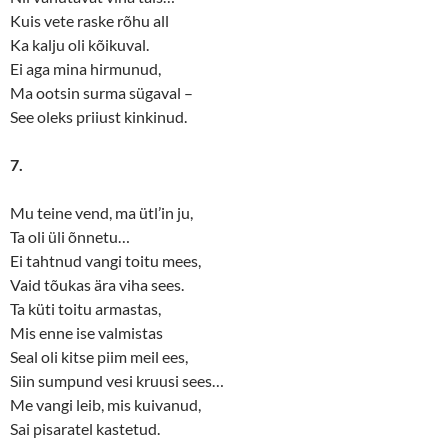
Kuis vete raske rõhu all
Ka kalju oli kõikuval.
Ei aga mina hirmunud,
Ma ootsin surma sügaval –
See oleks priiust kinkinud.
7.
Mu teine vend, ma ütl’in ju,
Ta oli üli õnnetu…
Ei tahtnud vangi toitu mees,
Vaid tõukas ära viha sees.
Ta küti toitu armastas,
Mis enne ise valmistas
Seal oli kitse piim meil ees,
Siin sumpund vesi kruusi sees…
Me vangi leib, mis kuivanud,
Sai pisaratel kastetud.