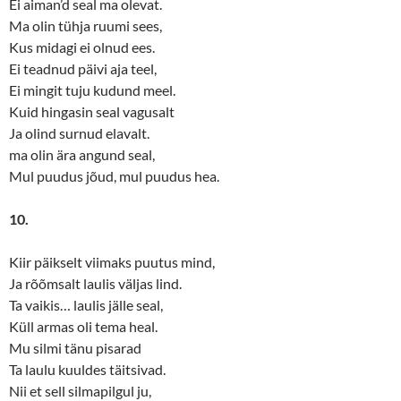
Ei aiman’d seal ma olevat.
Ma olin tühja ruumi sees,
Kus midagi ei olnud ees.
Ei teadnud päivi aja teel,
Ei mingit tuju kudund meel.
Kuid hingasin seal vagusalt
Ja olind surnud elavalt.
ma olin ära angund seal,
Mul puudus jõud, mul puudus hea.
10.
Kiir päikselt viimaks puutus mind,
Ja rõõmsalt laulis väljas lind.
Ta vaikis… laulis jälle seal,
Küll armas oli tema heal.
Mu silmi tänu pisarad
Ta laulu kuuldes täitsivad.
Nii et sell silmapilgul ju,