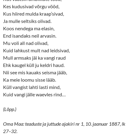
Kes kudusivad võrgu vööd,
Kus hiired mulda kraap’sivad,
Ja mulle seltsiks olivad.
Koos nendega ma elasin,
End isandaks neil arvasin.
Mu voli all nad olivad,
Kuid lahkust mult nad leidsivad,
Mull armsaks jäi ka vangi raud
Ehk kaugel küll ju keldri haud.
Nii see mis kauaks seisma jääb,
Ka meie loomu sisse lääb.
Küll vangist lahti lasti mind,
Kuid vangi jälle waevles rind…
(Lõpp.)
Oma Maa: teaduste ja juttude ajakiri nr 1, 10. jaanuar 1887, lk
27–32.