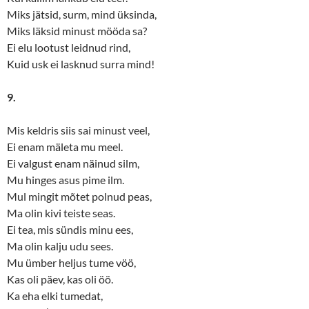
Miks jätsid, surm, mind üksinda,
Miks läksid minust mööda sa?
Ei elu lootust leidnud rind,
Kuid usk ei lasknud surra mind!
9.
Mis keldris siis sai minust veel,
Ei enam mäleta mu meel.
Ei valgust enam näinud silm,
Mu hinges asus pime ilm.
Mul mingit mõtet polnud peas,
Ma olin kivi teiste seas.
Ei tea, mis sündis minu ees,
Ma olin kalju udu sees.
Mu ümber heljus tume vöö,
Kas oli päev, kas oli öö.
Ka eha elki tumedat,