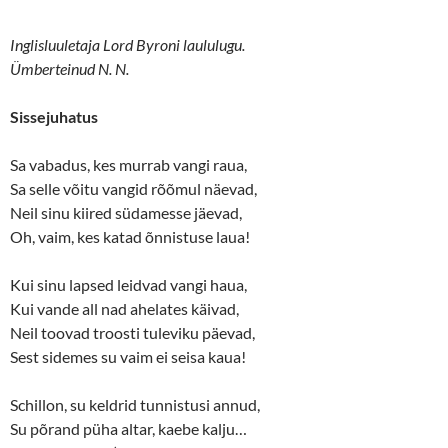
Inglisluuletaja Lord Byroni laululugu.
Ümberteinud N. N.
Sissejuhatus
Sa vabadus, kes murrab vangi raua,
Sa selle võitu vangid rõõmul näevad,
Neil sinu kiired südamesse jäevad,
Oh, vaim, kes katad õnnistuse laua!
Kui sinu lapsed leidvad vangi haua,
Kui vande all nad ahelates käivad,
Neil toovad troosti tuleviku päevad,
Sest sidemes su vaim ei seisa kaua!
Schillon, su keldrid tunnistusi annud,
Su põrand püha altar, kaebe kalju…