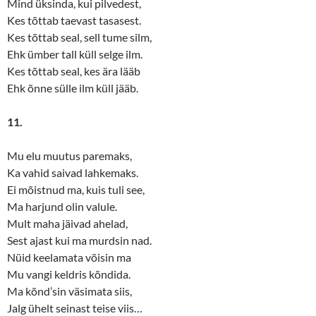
Mind üksinda, kui pilvedest,
Kes tõttab taevast tasasest.
Kes tõttab seal, sell tume silm,
Ehk ümber tall küll selge ilm.
Kes tõttab seal, kes ära lääb
Ehk õnne sülle ilm küll jääb.
11.
Mu elu muutus paremaks,
Ka vahid saivad lahkemaks.
Ei mõistnud ma, kuis tuli see,
Ma harjund olin valule.
Mult maha jäivad ahelad,
Sest ajast kui ma murdsin nad.
Nüid keelamata võisin ma
Mu vangi keldris kõndida.
Ma kõnd’sin väsimata siis,
Jalg ühelt seinast teise viis…