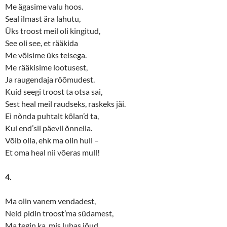
Me ägasime valu hoos.
Seal ilmast ära lahutu,
Üks troost meil oli kingitud,
See oli see, et rääkida
Me võisime üks teisega.
Me rääkisime lootusest,
Ja raugendaja rõõmudest.
Kuid seegi troost ta otsa sai,
Sest heal meil raudseks, raskeks jäi.
Ei nõnda puhtalt kõlan’d ta,
Kui end’sil päevil õnnella.
Võib olla, ehk ma olin hull –
Et oma heal nii võeras mull!
4.
Ma olin vanem vendadest,
Neid pidin troost’ma südamest,
Ma tegin ka, mis lubas jõud,