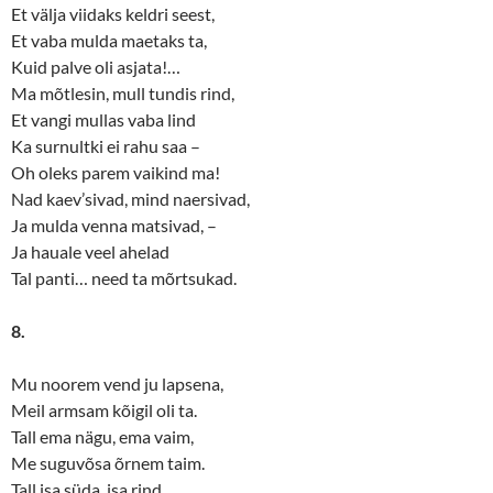
Et välja viidaks keldri seest,
Et vaba mulda maetaks ta,
Kuid palve oli asjata!…
Ma mõtlesin, mull tundis rind,
Et vangi mullas vaba lind
Ka surnultki ei rahu saa –
Oh oleks parem vaikind ma!
Nad kaev’sivad, mind naersivad,
Ja mulda venna matsivad, –
Ja hauale veel ahelad
Tal panti… need ta mõrtsukad.
8.
Mu noorem vend ju lapsena,
Meil armsam kõigil oli ta.
Tall ema nägu, ema vaim,
Me suguvõsa õrnem taim.
Tall isa süda, isa rind,