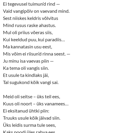
Ei tegevusel tuimun’d rind —
Vaid vangipõlv on vaevand mind.
Sest niiskes keldris võlvitus
Mind rusus raske ahastus.
Mul oli priius võeras siis,
Kui keeldud puu, kui paradiis…
Ma kannatasin usu eest,
Mis võim ei riisun’d rinna seest. —
Ju minu isa vaevas piin —
Ka tema oli vangis siin.
Et usule ta kindlaks jäi,
Tal sugukond kõik vangi sai.
Meid oli seitse – üks teil ees,
Kuus oli noort – üks vanamees…
Ei eksitanud ühtki piin:
Truuks usule kõik jäivad siin.
Üks leidis surma tule sees,
Kaks poodi üles rahva ees…