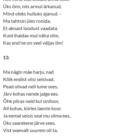
Üks õnn, mis armul ärkanud,
Mind oleks hulluks ajanud. –
Ma tahtsin üles ronida,
Et aknast loodust vaadata.
Kuid ihaldas mul näha silm,
Kas end’ne on veel väljas ilm!
13.
Ma nägin mäe harju, nad
Kõik endist viisi seisivad.
Pead olivad neil lume sees,
Järv kohas nende jalge ees.
Õhk piiras neid kui siniloor,
All kohas, kiirles laente koor.
Ja eemal seisis seal mu silma ees,
Üks saarekene järve sees.
Vist waevalt suurem oli ta,