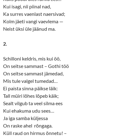
Kui isagi, nii piinal nad,
Ka surres vaenlast naersivad;
Kolm jäeti vangi vaevlema —
Neist üksi üle jäänud ma.
2.
Schilloni keldris, mis kui öö,
On seitse sammast – Gothi töö
On seitse sammast jämedad,
Mis tule valgel tumedad…
Ei paista sinna päikse läik:
Tall müiri lõhes lõpeb käik;
Sealt vilgub ta veel silma ees
Kui ehakuma udu sees…
Ja iga samba küljessa
On raske ahel rõngaga.
Küll raud on hirmus õnnetu! –