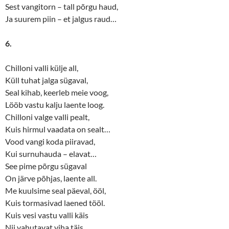
Sest vangitorn – tall põrgu haud,
Ja suurem piin – et jalgus raud…
6.
Chilloni valli külje all,
Küll tuhat jalga sügaval,
Seal kihab, keerleb meie voog,
Lööb vastu kalju laente loog.
Chilloni valge valli pealt,
Kuis hirmul vaadata on sealt…
Vood vangi koda piiravad,
Kui surnuhauda – elavat…
See pime põrgu sügaval
On järve põhjas, laente all.
Me kuulsime seal päeval, ööl,
Kuis tormasivad laened tööl.
Kuis vesi vastu valli käis
Nii vahutavat viha täis…