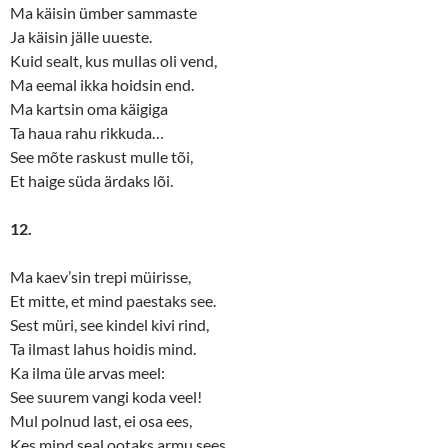
Ma käisin ümber sammaste
Ja käisin jälle uueste.
Kuid sealt, kus mullas oli vend,
Ma eemal ikka hoidsin end.
Ma kartsin oma käigiga
Ta haua rahu rikkuda…
See mõte raskust mulle tõi,
Et haige süda ärdaks lõi.
12.
Ma kaev’sin trepi müirisse,
Et mitte, et mind paestaks see.
Sest müri, see kindel kivi rind,
Ta ilmast lahus hoidis mind.
Ka ilma üle arvas meel:
See suurem vangi koda veel!
Mul polnud last, ei osa ees,
Kes mind seal ootaks armu sees.