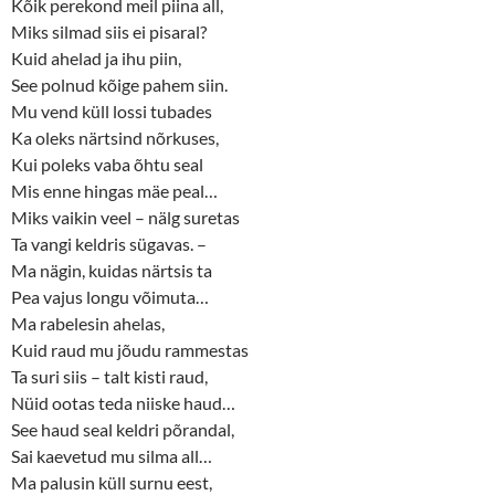
Kõik perekond meil piina all,
Miks silmad siis ei pisaral?
Kuid ahelad ja ihu piin,
See polnud kõige pahem siin.
Mu vend küll lossi tubades
Ka oleks närtsind nõrkuses,
Kui poleks vaba õhtu seal
Mis enne hingas mäe peal…
Miks vaikin veel – nälg suretas
Ta vangi keldris sügavas. –
Ma nägin, kuidas närtsis ta
Pea vajus longu võimuta…
Ma rabelesin ahelas,
Kuid raud mu jõudu rammestas
Ta suri siis – talt kisti raud,
Nüid ootas teda niiske haud…
See haud seal keldri põrandal,
Sai kaevetud mu silma all…
Ma palusin küll surnu eest,