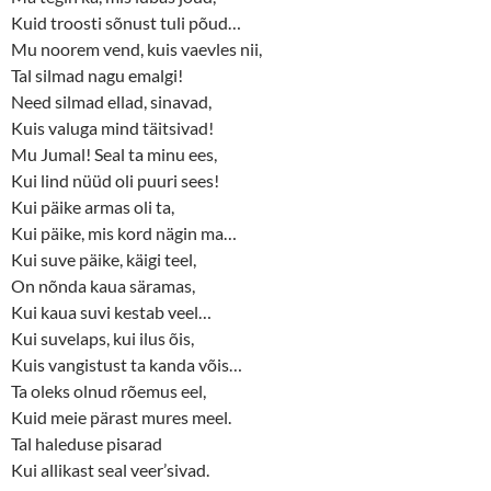
Kuid troosti sõnust tuli põud…
Mu noorem vend, kuis vaevles nii,
Tal silmad nagu emalgi!
Need silmad ellad, sinavad,
Kuis valuga mind täitsivad!
Mu Jumal! Seal ta minu ees,
Kui lind nüüd oli puuri sees!
Kui päike armas oli ta,
Kui päike, mis kord nägin ma…
Kui suve päike, käigi teel,
On nõnda kaua säramas,
Kui kaua suvi kestab veel…
Kui suvelaps, kui ilus õis,
Kuis vangistust ta kanda võis…
Ta oleks olnud rõemus eel,
Kuid meie pärast mures meel.
Tal haleduse pisarad
Kui allikast seal veer’sivad.