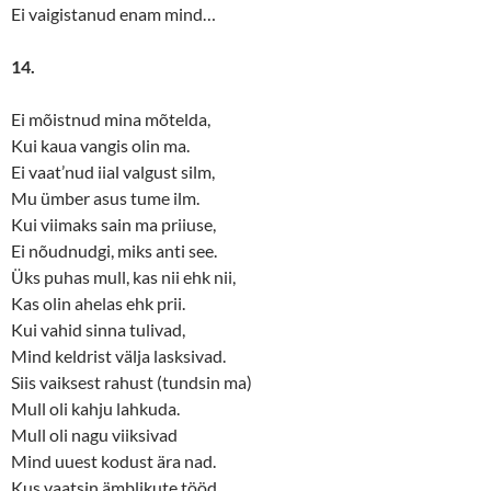
Ei vaigistanud enam mind…
14.
Ei mõistnud mina mõtelda,
Kui kaua vangis olin ma.
Ei vaat’nud iial valgust silm,
Mu ümber asus tume ilm.
Kui viimaks sain ma priiuse,
Ei nõudnudgi, miks anti see.
Üks puhas mull, kas nii ehk nii,
Kas olin ahelas ehk prii.
Kui vahid sinna tulivad,
Mind keldrist välja lasksivad.
Siis vaiksest rahust (tundsin ma)
Mull oli kahju lahkuda.
Mull oli nagu viiksivad
Mind uuest kodust ära nad.
Kus vaatsin ämblikute tööd,