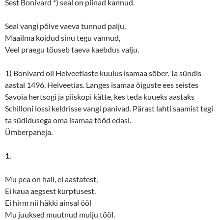
Sest Bonivard *) seal on piinad kannud.
Seal vangi põlve vaeva tunnud palju,
Maailma koidud sinu tegu vannud,
Veel praegu tõuseb taeva kaebdus valju.
1) Bonivard oli Helveetlaste kuulus isamaa sõber. Ta sündis
aastal 1496, Helveetias. Langes isamaa õiguste ees seistes
Savoia hertsogi ja piiskopi kätte, kes teda kuueks aastaks
Schilloni lossi keldrisse vangi panivad. Pärast lahti saamist tegi
ta südidusega oma isamaa tööd edasi.
Ümberpaneja.
1.
Mu pea on hall, ei aastatest,
Ei kaua aegsest kurptusest.
Ei hirm nii häkki ainsal ööl
Mu juuksed muutnud mulju tööl.