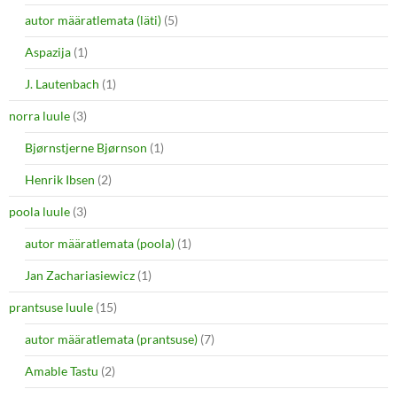
autor määratlemata (läti)
(5)
Aspazija
(1)
J. Lautenbach
(1)
norra luule
(3)
Bjørnstjerne Bjørnson
(1)
Henrik Ibsen
(2)
poola luule
(3)
autor määratlemata (poola)
(1)
Jan Zachariasiewicz
(1)
prantsuse luule
(15)
autor määratlemata (prantsuse)
(7)
Amable Tastu
(2)