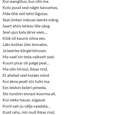
Kui wangiõuu, kus olin ma.
Kolu puud seal nägin kasvamas,
Mäe õhk neil lehti liigutas.
Seal ümber mässas laente mäng,
Saart ehtis lehkav lille säng.
Seal ujus kala järve vees,…
Kõik oli kaunis silma ees.
Läks kotkas üles lennates,
Ja keerles kõrgel kiiruses.
Ma vaat’sin teda vaikselt seal,
Kuum pisar oli palge peal…
Ma olin hirmul, ihkas rind,
Et ahelad veel hoiaks mind.
Kui akna pealt siis tulin ma,
Ees leidsin keldri pimeda.
Siis tundsin ennast koorma all,
Kui oleks hauas, sügaval.
Kord sain ju välja vaadata…
Kuid rahu, mis mull ihkas rind,