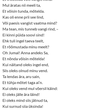
Mul äratas nii meeli ta,
Et võisin tunda, mõtelda.
Kas oli enne prii see lind,
Või paesis vangist vaatma mind?
Ma tean, mis tunneb vangi rind, –
Ei kinni püida soovi sind!
Ehk tuli ingel taeva teelt,
Et rõõmustada minu meelt?
Oh Jumal! Anna andeks Sa,
Et nõnda võisin mõtelda!
Kui näitand oleks ingel end,
Siis oleks olnud minu vend.
Ta lendas ära, aru sain,
Et tühja mõtet taga ai’n.
Kui oleks vend mul võersil käind:
Ei oleks jälle ära läind!
Ei oleks mind siis jätnud ta,
Kui surnud siia üksinda!