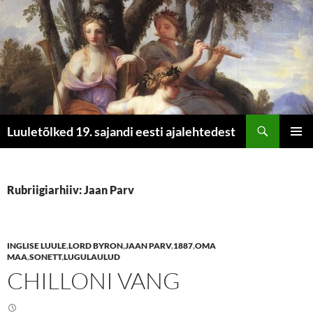
Otsi
Luuletõlked 19. sajandi eesti ajalehtedest
LIIGU
PEAME
SISU
JUURDE
Rubriigiarhiiv: Jaan Parv
INGLISE LUULE
,
LORD BYRON
,
JAAN PARV
,
1887
,
OMA
MAA
,
SONETT
,
LUGULAULUD
CHILLONI VANG