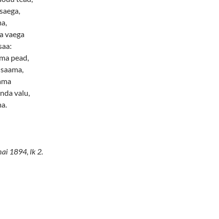
saega,
a,
a vaega
saa:
ma pead,
 saama,
tama
nda valu,
ma.
mai 1894, lk 2.