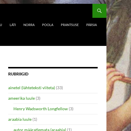
DU
LÄTI
NORRA
POOLA
PRANTSUSE
PÄRSIA
RUBRIIGID
ainetel (lähteteksti viiteta)
(33)
ameerika luule
(3)
Henry Wadsworth Longfellow
(3)
araabia luule
(1)
autor määratlemata (araabia)
(1)