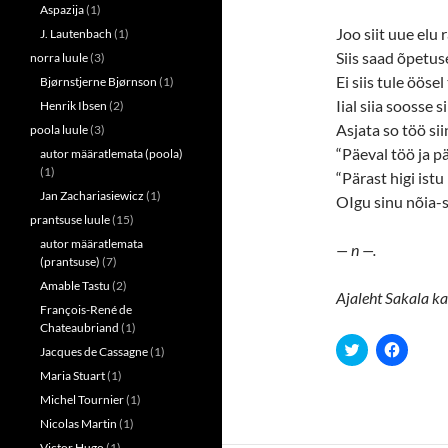
Aspazija
(1)
Joo siit uue elu
J. Lautenbach
(1)
Siis saad õpetus
norra luule
(3)
Ei siis tule öösel
Bjørnstjerne Bjørnson
(1)
Iial siia soosse s
Henrik Ibsen
(2)
Asjata so töö si
poola luule
(3)
“Päeval töö ja p
autor määratlemata (poola)
(1)
“Pärast higi istu
Jan Zachariasiewicz
(1)
OIgu sinu nõia-
prantsuse luule
(15)
autor määratlemata
— n —.
(prantsuse)
(7)
Amable Tastu
(2)
Ajaleht Sakala ka
François-René de
Chateaubriand
(1)
C
C
Jacques de Cassagne
(1)
l
l
i
i
Maria Stuart
(1)
c
c
k
k
Michel Tournier
(1)
t
t
Nicolas Martin
(1)
o
o
s
s
Victor Hugo
(1)