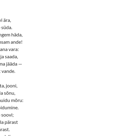
i ära,
e süda.
ngem häda,
msam ande!
ana vara:
ja saada,
lma jääda —
t vande.
ta, jooni,
la sõnu,
uidu mõru:
õidumine.
 soovi;
la pärast
rast.