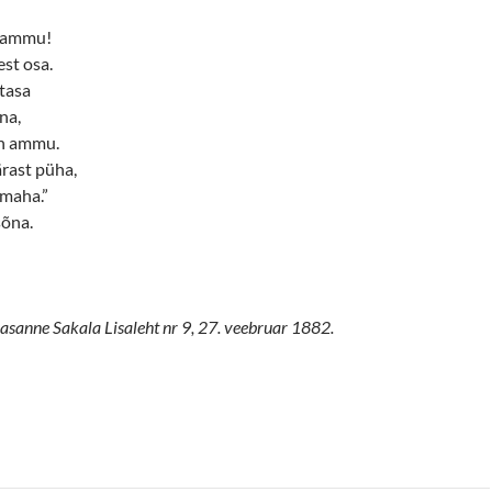
 rammu!
est osa.
 tasa
ina,
in ammu.
ärast püha,
 maha.”
sõna.
asanne Sakala Lisaleht nr 9, 27. veebruar 1882.