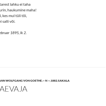
tarest lahku ei taha
a urin, haukumine maha!
i, kes mul tüli tõi,
 salli või.
ebruar 1895, lk 2.
ANN WOLFGANG VON GOETHE
,
— N —
,
1882
,
SAKALA
KAEVAJA