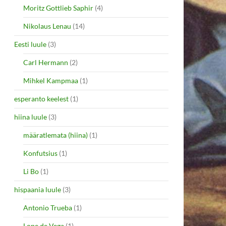
Moritz Gottlieb Saphir
(4)
Nikolaus Lenau
(14)
Eesti luule
(3)
Carl Hermann
(2)
Mihkel Kampmaa
(1)
esperanto keelest
(1)
hiina luule
(3)
määratlemata (hiina)
(1)
Konfutsius
(1)
Li Bo
(1)
hispaania luule
(3)
Antonio Trueba
(1)
Lope de Vega
(1)