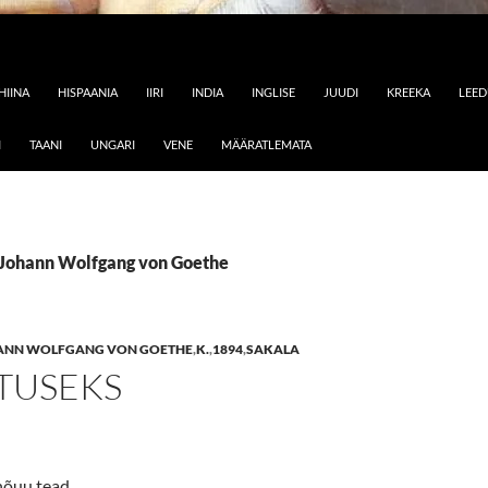
HIINA
HISPAANIA
IIRI
INDIA
INGLISE
JUUDI
KREEKA
LEE
I
TAANI
UNGARI
VENE
MÄÄRATLEMATA
: Johann Wolfgang von Goethe
ANN WOLFGANG VON GOETHE
,
K.
,
1894
,
SAKALA
TUSEKS
õuu tead,