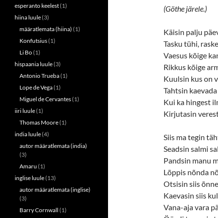
(
k
esperanto keelest
(1)
(Göthe järele.)
O
(
hiina luule
(3)
p
O
e
p
määratlemata (hiina)
(1)
n
e
Käisin palju päev
s
n
Konfutsius
(1)
Tasku tühi, rask
i
s
n
i
Li Bo
(1)
Vaesus kõige ka
n
n
e
n
hispaania luule
(3)
Rikkus kõige ar
w
e
w
w
Antonio Trueba
(1)
Kuulsin kus on v
i
w
Lope de Vega
(1)
n
i
Tahtsin kaevada 
d
n
Miguel de Cervantes
(1)
o
d
Kui ka hingest i
w
o
iiri luule
(1)
Kirjutasin veres
)
w
)
Thomas Moore
(1)
india luule
(4)
Siis ma tegin täh
autor määratlemata (india)
Seadsin salmi sa
(3)
Pandsin manu m
Amaru
(1)
Lõppis nõnda n
inglise luule
(13)
Otsisin siis õnne
autor määratlemata (inglise)
Kaevasin siis kul
(3)
Vana-aja vara pä
Barry Cornwall
(1)