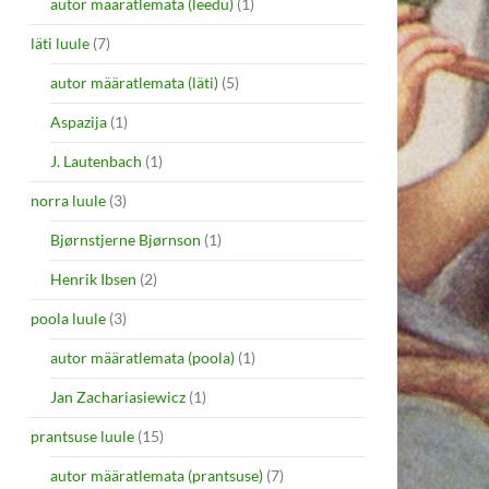
autor määratlemata (leedu)
(1)
läti luule
(7)
autor määratlemata (läti)
(5)
Aspazija
(1)
J. Lautenbach
(1)
norra luule
(3)
Bjørnstjerne Bjørnson
(1)
Henrik Ibsen
(2)
poola luule
(3)
autor määratlemata (poola)
(1)
Jan Zachariasiewicz
(1)
prantsuse luule
(15)
autor määratlemata (prantsuse)
(7)