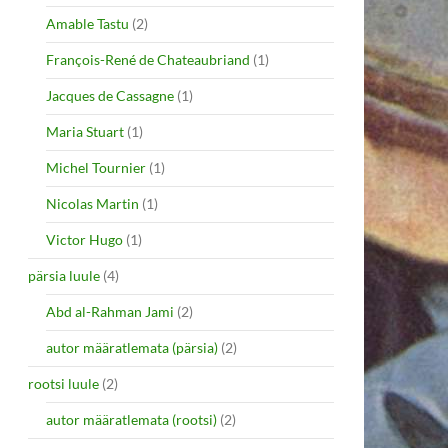
Amable Tastu
(2)
François-René de Chateaubriand
(1)
Jacques de Cassagne
(1)
Maria Stuart
(1)
Michel Tournier
(1)
Nicolas Martin
(1)
Victor Hugo
(1)
pärsia luule
(4)
Abd al-Rahman Jami
(2)
autor määratlemata (pärsia)
(2)
rootsi luule
(2)
autor määratlemata (rootsi)
(2)