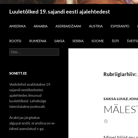
Otsi
Luuletõlked 19. sajandi eesti ajalehtedest
LIIGU SISU JUURDE
AMEERIKA
ARAABIA
ASERBAIDŽAANI
AUSTRIA
ESPERANTO
ROOTSI
RUMEENIA
SAKSA
SERBIA
SOOME
ŠOTI
ŠVEITS
Otsi:
SONETT.EE
Rubriigiarhiiv
Veebilehel avaldatakse 19.
sajandi eestikeelsetes
ajalehtedes ilmunud
SAKSA LUULE
,
JOH
luuletõlkeid. Lehekülge
MÄLES
täiendatakse jooksvalt.
Ärakirjas järgitakse
algupärandit, erandina on w-
tähed asendatud v-ga.
Mine! Nüid mu n