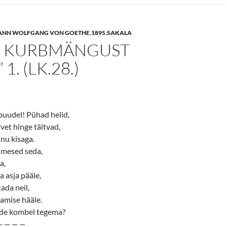
ANN WOLFGANG VON GOETHE
,
1895
,
SAKALA
 KURBMÄNGUST
 1. (LK.28.)
 puudel! Pühad helid,
et hinge täitvad,
inu kisaga.
imesed seda,
a,
a asja pääle,
ada neil,
amise hääle.
nde kombel tegema?
—
—
—
—