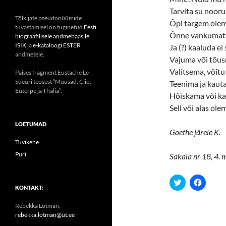
Tarvita su nooru
Tõlkijate pseudonüümide
Õpi targem olem
tuvastamisel on tuginetud
Eesti
Õnne vankumat
biograafilisele andmebaasile
ISIK
ja
e-kataloogi ESTER
Ja (?) kaaluda ei 
andmetele.
Vajuma või tõus
Valitsema, võitu
Päises fragment Eustache Le
Sueuri teosest “Muusad: Clio,
Teenima ja kau
Euterpe ja Thalia”.
Hõiskama või ka
Sell või alas ole
LOETUMAD
Goethe järele K.
Tuvikene
Puri
Sakala nr 18, 4. 
C
C
l
l
KONTAKT:
i
i
c
c
Rebekka Lotman,
k
k
t
t
rebekka.lotman@ut.ee
o
o