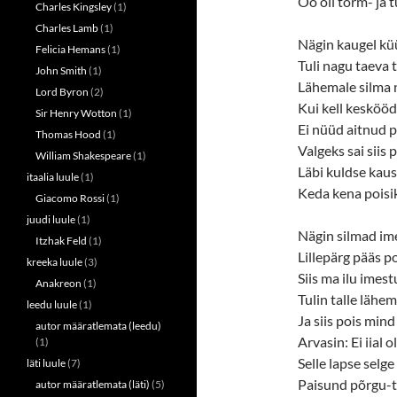
Öö oli torm- ja t
Charles Kingsley
(1)
Charles Lamb
(1)
Nägin kaugel küü
Felicia Hemans
(1)
Tuli nagu taeva 
John Smith
(1)
Lähemale silma 
Lord Byron
(2)
Kui kell keskööd
Sir Henry Wotton
(1)
Ei nüüd aitnud pe
Thomas Hood
(1)
Valgeks sai siis 
William Shakespeare
(1)
Läbi kuldse kaus
itaalia luule
(1)
Keda kena poisik
Giacomo Rossi
(1)
juudi luule
(1)
Nägin silmad ime
Itzhak Feld
(1)
Lillepärg pääs po
kreeka luule
(3)
Siis ma ilu imest
Anakreon
(1)
Tulin talle lähem
leedu luule
(1)
Ja siis pois mind
autor määratlemata (leedu)
Arvasin: Ei iial o
(1)
Selle lapse selge
läti luule
(7)
Paisund põrgu-ta
autor määratlemata (läti)
(5)