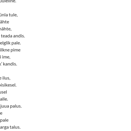
uuleline.
nla tule,
tähte
nähte,
 teada andis.
lglik pale.
pilkne pime
i ime,
’ kandis.
 ilus,
isikesel.
usel
alle.
 juua palus.
le
 pale
rga talus.