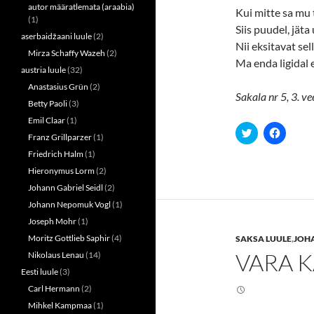
autor määratlemata (araabia)
Kui mitte sa mu 
(1)
Siis puudel, jät
aserbaidžaani luule
(2)
Nii eksitavat sell
Mirza Schaffy Wazeh
(2)
Ma enda ligidal ei
austria luule
(32)
Anastasius Grün
(2)
Sakala nr 5, 3. ve
Betty Paoli
(3)
Emil Claar
(1)
C
C
Franz Grillparzer
(1)
l
l
i
i
Friedrich Halm
(1)
c
c
k
k
Hieronymus Lorm
(2)
t
t
o
o
Johann Gabriel Seidl
(2)
s
s
h
h
Johann Nepomuk Vogl
(1)
a
a
Joseph Mohr
(1)
r
r
e
e
Moritz Gottlieb Saphir
(4)
SAKSA LUULE
,
JOH
o
o
n
n
VARA 
Nikolaus Lenau
(14)
T
F
w
a
Eesti luule
(3)
i
c
t
e
Carl Hermann
(2)
t
b
e
o
Mihkel Kampmaa
(1)
r
o