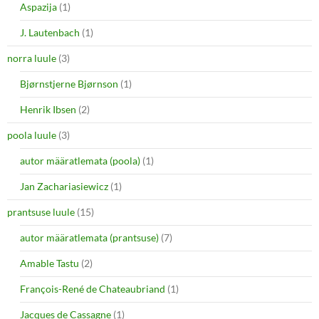
Aspazija
(1)
J. Lautenbach
(1)
norra luule
(3)
Bjørnstjerne Bjørnson
(1)
Henrik Ibsen
(2)
poola luule
(3)
autor määratlemata (poola)
(1)
Jan Zachariasiewicz
(1)
prantsuse luule
(15)
autor määratlemata (prantsuse)
(7)
Amable Tastu
(2)
François-René de Chateaubriand
(1)
Jacques de Cassagne
(1)