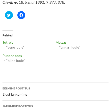
Olevik nr. 18, 6. mai 1891, lk 377, 378.
C
C
l
l
i
i
c
c
k
k
t
t
o
o
Related
s
s
h
h
Tütrele
Metsas
a
a
r
r
In "vene luule"
In "ungari luule"
e
e
o
o
Punane roos
n
n
T
F
In "hiina luule"
w
a
i
c
t
e
t
b
e
o
r
o
(
k
Postituste
O
(
p
O
EELMINE POSTITUS
e
p
töölaud
Elust lahkumine
n
e
s
n
i
s
n
i
JÄRGMINE POSTITUS
n
n
e
n