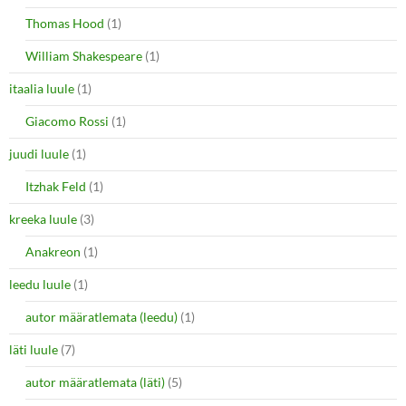
Thomas Hood
(1)
William Shakespeare
(1)
itaalia luule
(1)
Giacomo Rossi
(1)
juudi luule
(1)
Itzhak Feld
(1)
kreeka luule
(3)
Anakreon
(1)
leedu luule
(1)
autor määratlemata (leedu)
(1)
läti luule
(7)
autor määratlemata (läti)
(5)