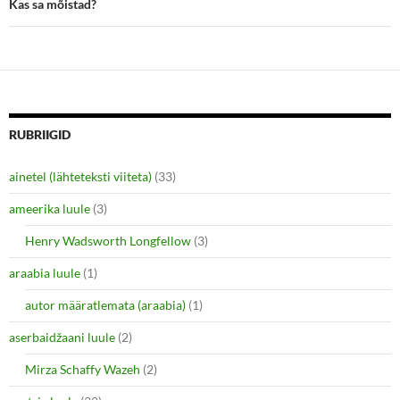
Kas sa mõistad?
w
e
w
w
i
w
n
i
d
n
o
d
w
o
)
w
)
RUBRIIGID
ainetel (lähteteksti viiteta)
(33)
ameerika luule
(3)
Henry Wadsworth Longfellow
(3)
araabia luule
(1)
autor määratlemata (araabia)
(1)
aserbaidžaani luule
(2)
Mirza Schaffy Wazeh
(2)