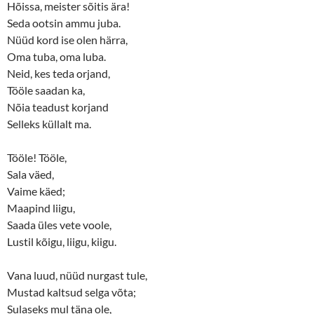
Hõissa, meister sõitis ära!
Seda ootsin ammu juba.
Nüüd kord ise olen härra,
Oma tuba, oma luba.
Neid, kes teda orjand,
Tööle saadan ka,
Nõia teadust korjand
Selleks küllalt ma.
Tööle! Tööle,
Sala väed,
Vaime käed;
Maapind liigu,
Saada üles vete voole,
Lustil kõigu, liigu, kiigu.
Vana luud, nüüd nurgast tule,
Mustad kaltsud selga võta;
Sulaseks mul täna ole,