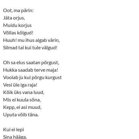
Oot, ma pärin:
Jäta orjus,
Muidu korjus
Võllas kõlgud!
Huuh! mu ihus algab värin,
Silmad tal kui tule välgud!
Oh sa elus saatan põrgust,
Hukka saadab terve maja!
Voolab ju kui põrgu kurgust
Vesi üle iga raja!
Kõik üks vana luud,
Mis ei kuula sõna,
Kepp, ei asi muud,
Uputa võib täna.
Kui ei lepi
Sina hääga,