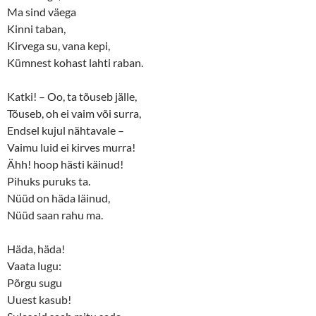
Ma sind väega
Kinni taban,
Kirvega su, vana kepi,
Kümnest kohast lahti raban.
Katki! – Oo, ta tõuseb jälle,
Tõuseb, oh ei vaim või surra,
Endsel kujul nähtavale –
Vaimu luid ei kirves murra!
Ähh! hoop hästi käinud!
Pihuks puruks ta.
Nüüd on häda läinud,
Nüüd saan rahu ma.
Häda, häda!
Vaata lugu:
Põrgu sugu
Uuest kasub!