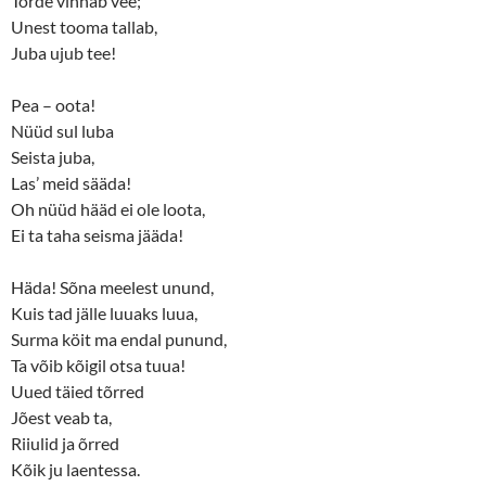
Tõrde vinnab vee;
Unest tooma tallab,
Juba ujub tee!
Pea ­– oota!
Nüüd sul luba
Seista juba,
Las’ meid sääda!
Oh nüüd hääd ei ole loota,
Ei ta taha seisma jääda!
Häda! Sõna meelest unund,
Kuis tad jälle luuaks luua,
Surma köit ma endal punund,
Ta võib kõigil otsa tuua!
Uued täied tõrred
Jõest veab ta,
Riiulid ja õrred
Kõik ju laentessa.