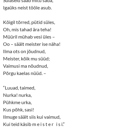
Sulaseid saab mitu sada,
Igaüks neist tööle asub.
Kõigil tõrred, pütid süles,
Oh, mis tahad ära teha!
Müüril mühab vesi üles –
Oo – säält meister ise näha!
Ilma ots on jõudnud,
Meister, kõik mu süüd;
Vaimusi ma nõudnud,
Põrgu kaelas nüüd. –
“Luuad, taimed,
Nurka! nurka,
Pühkme urka,
Kus põhk, sasi!
Ilmuge säält siis kui vaimud,
Kui teid käsib m e i s t e r i s i.”