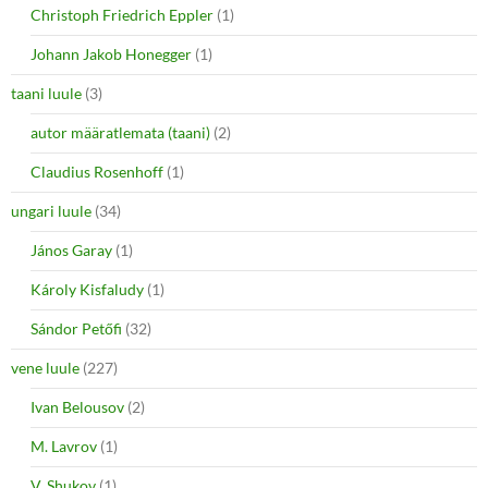
Christoph Friedrich Eppler
(1)
Johann Jakob Honegger
(1)
taani luule
(3)
autor määratlemata (taani)
(2)
Claudius Rosenhoff
(1)
ungari luule
(34)
János Garay
(1)
Károly Kisfaludy
(1)
Sándor Petőfi
(32)
vene luule
(227)
Ivan Belousov
(2)
M. Lavrov
(1)
V. Shukov
(1)