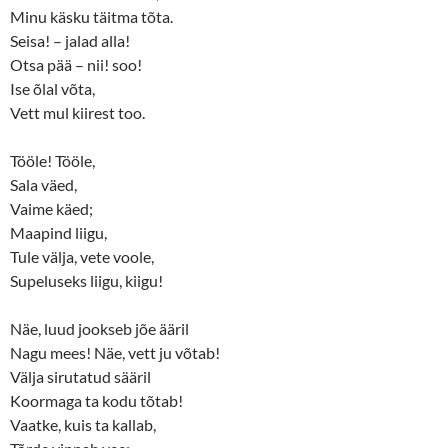
Minu käsku täitma tõta.
Seisa! – jalad alla!
Otsa pää – nii! soo!
Ise õlal võta,
Vett mul kiirest too.
Tööle! Tööle,
Sala väed,
Vaime käed;
Maapind liigu,
Tule välja, vete voole,
Supeluseks liigu, kiigu!
Näe, luud jookseb jõe ääril
Nagu mees! Näe, vett ju võtab!
Välja sirutatud sääril
Koormaga ta kodu tõtab!
Vaatke, kuis ta kallab,