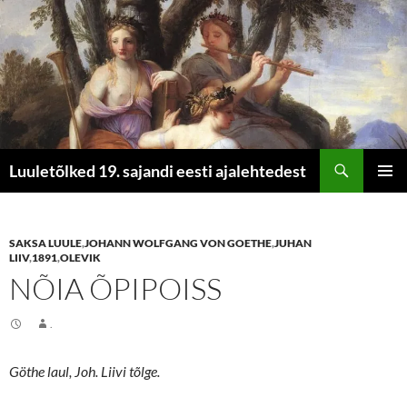
Otsi
Luuletõlked 19. sajandi eesti ajalehtedest
LIIGU
PEAME
SISU
JUURDE
SAKSA LUULE
,
JOHANN WOLFGANG VON GOETHE
,
JUHAN
LIIV
,
1891
,
OLEVIK
NÕIA ÕPIPOISS
.
Göthe laul, Joh. Liivi tõlge.