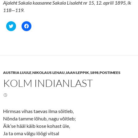
Ajaleht Sakala kaasanne Sakala Lisaleht nr 15, 12. aprill 1895, lk
118—119.
C
C
l
l
i
i
c
c
k
k
t
t
o
o
s
s
h
h
a
a
r
r
e
e
AUSTRIA LUULE
,
NIKOLAUS LENAU
,
JAAN LEPPIK
,
1898
,
POSTIMEES
o
o
n
n
KOLM INDIANLAST
T
F
w
a
i
c
t
e
t
b
e
o
r
o
(
k
Hirmsas vihas taevas ilma sõitleb,
O
(
p
O
Nõnda tamme lõhub, nagu võitleb;
e
p
n
e
Äik’se hääl käib kose kohast üle,
s
n
Ja ta oma välgu löögi vitsal
i
s
n
i