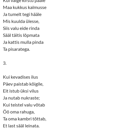
Kui valge kirstu pääle
Maa kukkus kalmusse
Ja tumelt tegi hääle
Mis kuulda ülesse,
Siis valu eide rinda
Sääl täitis lõpmata
Ja kattis mulla pinda
Ta pisaratega.
3.
Kui kevadises ilus
Päev paistab kõigile,
Eit istub üksi vilus
Ja nutab nukraste;
Kui teistel valu võtab
Öö oma rahuga,
Ta oma kambri tõttab,
Et last sääl leinata.