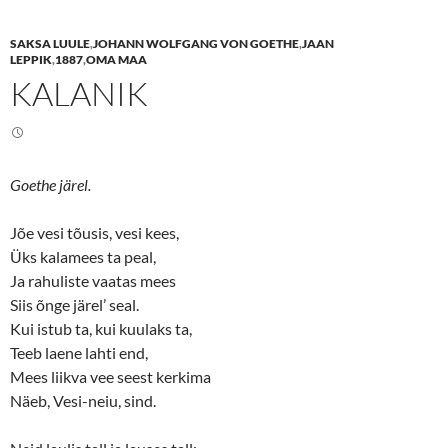
a
a
r
r
e
e
SAKSA LUULE
,
JOHANN WOLFGANG VON GOETHE
,
JAAN
o
o
n
n
LEPPIK
,
1887
,
OMA MAA
T
F
KALANIK
w
a
i
c
t
e
t
b
e
o
r
o
(
k
O
(
Goethe järel.
p
O
e
p
n
e
s
n
Jõe vesi tõusis, vesi kees,
i
s
n
i
Üks kalamees ta peal,
n
n
Ja rahuliste vaatas mees
e
n
w
e
Siis õnge järel’ seal.
w
w
i
w
Kui istub ta, kui kuulaks ta,
n
i
d
n
Teeb laene lahti end,
o
d
w
o
Mees liikva vee seest kerkima
)
w
)
Näeb, Vesi-neiu, sind.