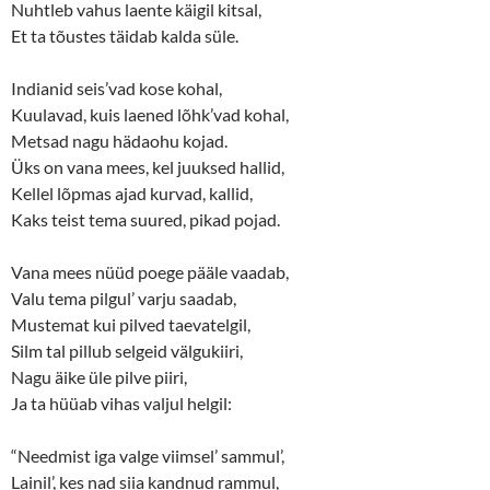
Nuhtleb vahus laente käigil kitsal,
n
n
e
n
Et ta tõustes täidab kalda süle.
w
e
w
w
i
w
n
i
Indianid seis’vad kose kohal,
d
n
o
d
Kuulavad, kuis laened lõhk’vad kohal,
w
o
Metsad nagu hädaohu kojad.
)
w
)
Üks on vana mees, kel juuksed hallid,
Kellel lõpmas ajad kurvad, kallid,
Kaks teist tema suured, pikad pojad.
Vana mees nüüd poege pääle vaadab,
Valu tema pilgul’ varju saadab,
Mustemat kui pilved taevatelgil,
Silm tal pillub selgeid välgukiiri,
Nagu äike üle pilve piiri,
Ja ta hüüab vihas valjul helgil:
“Needmist iga valge viimsel’ sammul’,
Lainil’, kes nad siia kandnud rammul,