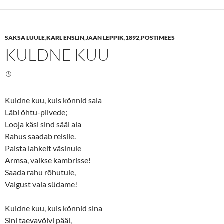
s
s
h
h
a
a
r
r
e
e
SAKSA LUULE
,
KARL ENSLIN
,
JAAN LEPPIK
,
1892
,
POSTIMEES
o
o
n
n
KULDNE KUU
T
F
w
a
i
c
t
e
t
b
e
o
r
o
(
k
Kuldne kuu, kuis kõnnid sala
O
(
p
O
Läbi õhtu-pilvede;
e
p
n
e
Looja käsi sind sääl ala
s
n
Rahus saadab reisile.
i
s
n
i
Paista lahkelt väsinule
n
n
e
n
Armsa, vaikse kambrisse!
w
e
w
w
Saada rahu rõhutule,
i
w
n
i
Valgust vala südame!
d
n
o
d
w
o
Kuldne kuu, kuis kõnnid sina
)
w
)
Sini taevavõlvi pääl,