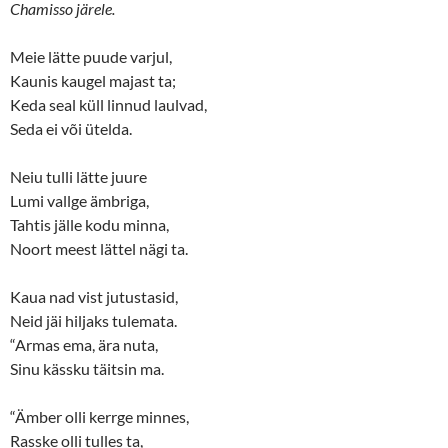
(
k
Chamisso järele.
O
(
p
O
e
p
n
e
Meie lätte puude varjul,
s
n
Kaunis kaugel majast ta;
i
s
n
i
Keda seal küll linnud laulvad,
n
n
e
n
Seda ei või ütelda.
w
e
w
w
i
w
n
i
Neiu tulli lätte juure
d
n
o
d
Lumi vallge ämbriga,
w
o
Tahtis jälle kodu minna,
)
w
)
Noort meest lättel nägi ta.
Kaua nad vist jutustasid,
Neid jäi hiljaks tulemata.
“Armas ema, ära nuta,
Sinu kässku täitsin ma.
“Ämber olli kerrge minnes,
Rasske olli tulles ta,