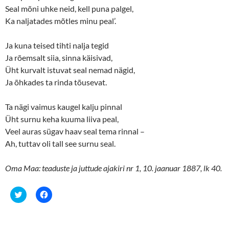
Seal mõni uhke neid, kell puna palgel,
Ka naljatades mõtles minu peal’.
Ja kuna teised tihti nalja tegid
Ja rõemsalt siia, sinna käisivad,
Üht kurvalt istuvat seal nemad nägid,
Ja õhkades ta rinda tõusevat.
Ta nägi vaimus kaugel kalju pinnal
Üht surnu keha kuuma liiva peal,
Veel auras sügav haav seal tema rinnal –
Ah, tuttav oli tall see surnu seal.
Oma Maa: teaduste ja juttude ajakiri nr 1, 10. jaanuar 1887, lk 40.
C
C
l
l
i
i
c
c
k
k
t
t