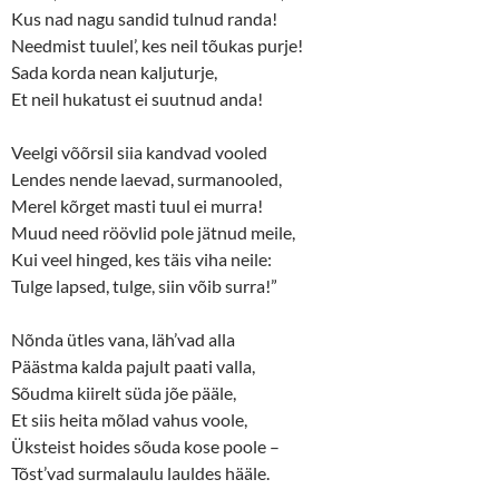
Kus nad nagu sandid tulnud randa!
Needmist tuulel’, kes neil tõukas purje!
Sada korda nean kaljuturje,
Et neil hukatust ei suutnud anda!
Veelgi võõrsil siia kandvad vooled
Lendes nende laevad, surmanooled,
Merel kõrget masti tuul ei murra!
Muud need röövlid pole jätnud meile,
Kui veel hinged, kes täis viha neile:
Tulge lapsed, tulge, siin võib surra!”
Nõnda ütles vana, läh’vad alla
Päästma kalda pajult paati valla,
Sõudma kiirelt süda jõe pääle,
Et siis heita mõlad vahus voole,
Üksteist hoides sõuda kose poole –
Tõst’vad surmalaulu lauldes hääle.