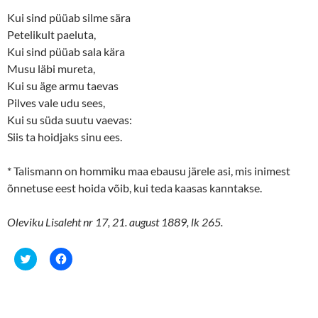
Kui sind püüab silme sära
Petelikult paeluta,
Kui sind püüab sala kära
Musu läbi mureta,
Kui su äge armu taevas
Pilves vale udu sees,
Kui su süda suutu vaevas:
Siis ta hoidjaks sinu ees.
* Talismann on hommiku maa ebausu järele asi, mis inimest
õnnetuse eest hoida võib, kui teda kaasas kanntakse.
Oleviku Lisaleht nr 17, 21. august 1889, lk 265.
C
C
l
l
i
i
c
c
k
k
t
t
o
o