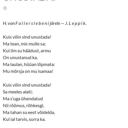
H. von F a l l e r s l e b e n i järele — J. L e p p i k.
Kuis võin sind unustada!
Ma tean, mis mulle sa;
Kui ilm su häädust, armu
On unustanud ka.
Ma laulan, hüüan lõpmata:
Mu mõrsja on mu isamaa!
Kuis võin sind unustada!
Sa meeles alati;
Ma s’uga ühendatud
Nii rõõmus, rõhkesgi,
Ma tahan su eest võidelda,
Kui ial tarvis, surra ka.