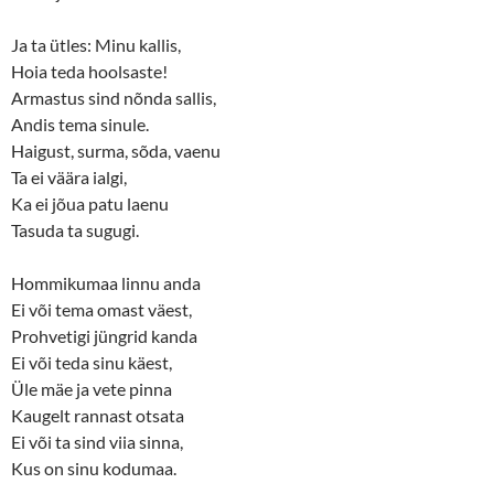
Ja ta ütles: Minu kallis,
Hoia teda hoolsaste!
Armastus sind nõnda sallis,
Andis tema sinule.
Haigust, surma, sõda, vaenu
Ta ei väära ialgi,
Ka ei jõua patu laenu
Tasuda ta sugugi.
Hommikumaa linnu anda
Ei või tema omast väest,
Prohvetigi jüngrid kanda
Ei või teda sinu käest,
Üle mäe ja vete pinna
Kaugelt rannast otsata
Ei või ta sind viia sinna,
Kus on sinu kodumaa.