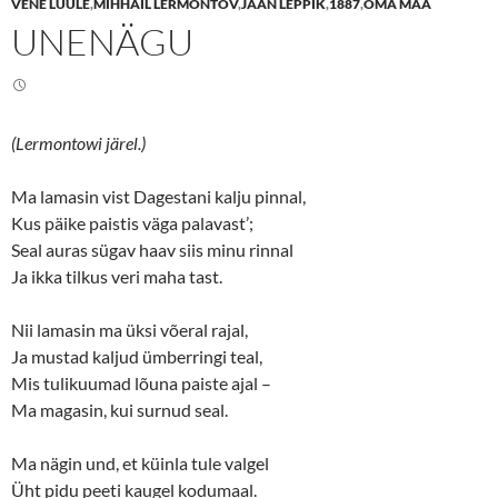
VENE LUULE
,
MIHHAIL LERMONTOV
,
JAAN LEPPIK
,
1887
,
OMA MAA
o
o
n
n
UNENÄGU
T
F
w
a
i
c
t
e
t
b
e
o
r
o
(
k
(Lermontowi järel.)
O
(
p
O
e
p
n
e
Ma lamasin vist Dagestani kalju pinnal,
s
n
Kus päike paistis väga palavast’;
i
s
n
i
Seal auras sügav haav siis minu rinnal
n
n
e
n
Ja ikka tilkus veri maha tast.
w
e
w
w
i
w
n
i
Nii lamasin ma üksi võeral rajal,
d
n
o
d
Ja mustad kaljud ümberringi teal,
w
o
Mis tulikuumad lõuna paiste ajal –
)
w
)
Ma magasin, kui surnud seal.
Ma nägin und, et küinla tule valgel
Üht pidu peeti kaugel kodumaal.