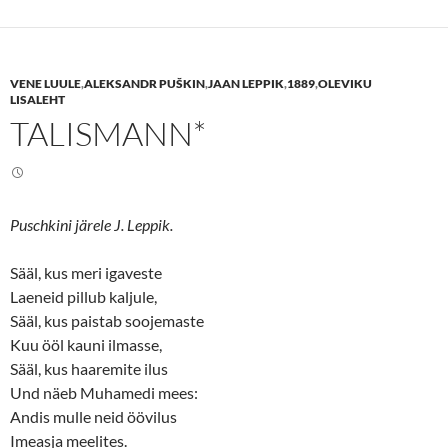
o
o
s
s
h
h
a
a
r
r
e
e
VENE LUULE
,
ALEKSANDR PUŠKIN
,
JAAN LEPPIK
,
1889
,
OLEVIKU
o
o
n
n
LISALEHT
T
F
TALISMANN*
w
a
i
c
t
e
t
b
e
o
r
o
(
k
O
(
Puschkini järele J. Leppik.
p
O
e
p
n
e
s
n
Sääl, kus meri igaveste
i
s
n
i
Laeneid pillub kaljule,
n
n
Sääl, kus paistab soojemaste
e
n
w
e
Kuu ööl kauni ilmasse,
w
w
i
w
Sääl, kus haaremite ilus
n
i
d
n
Und näeb Muhamedi mees:
o
d
w
o
Andis mulle neid öövilus
)
w
)
Imeasja meelites.