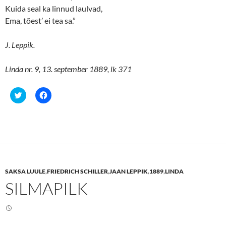
Kuida seal ka linnud laulvad,
Ema, tõest’ ei tea sa.”
J. Leppik.
Linda nr. 9, 13. september 1889, lk 371
C
C
l
l
i
i
c
c
k
k
t
t
o
o
s
s
h
h
a
a
r
r
e
e
SAKSA LUULE
,
FRIEDRICH SCHILLER
,
JAAN LEPPIK
,
1889
,
LINDA
o
o
n
n
SILMAPILK
T
F
w
a
i
c
t
e
t
b
e
o
r
o