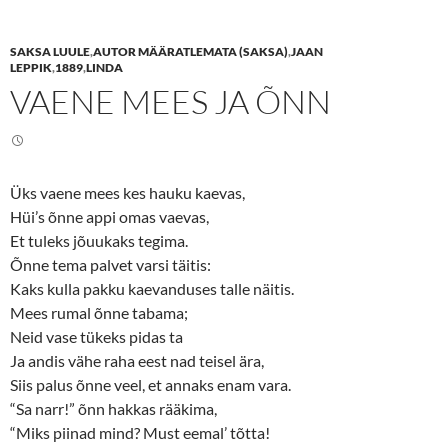
h
h
a
a
r
r
e
e
SAKSA LUULE
,
AUTOR MÄÄRATLEMATA (SAKSA)
,
JAAN
o
o
n
n
LEPPIK
,
1889
,
LINDA
T
F
VAENE MEES JA ÕNN
w
a
i
c
t
e
t
b
e
o
r
o
(
k
O
(
Üks vaene mees kes hauku kaevas,
p
O
e
p
Hüi’s õnne appi omas vaevas,
n
e
s
n
Et tuleks jõuukaks tegima.
i
s
n
i
Õnne tema palvet varsi täitis:
n
n
Kaks kulla pakku kaevanduses talle näitis.
e
n
w
e
Mees rumal õnne tabama;
w
w
i
w
Neid vase tükeks pidas ta
n
i
d
n
Ja andis vähe raha eest nad teisel ära,
o
d
w
o
Siis palus õnne veel, et annaks enam vara.
)
w
)
“Sa narr!” õnn hakkas rääkima,
“Miks piinad mind? Must eemal’ tõtta!