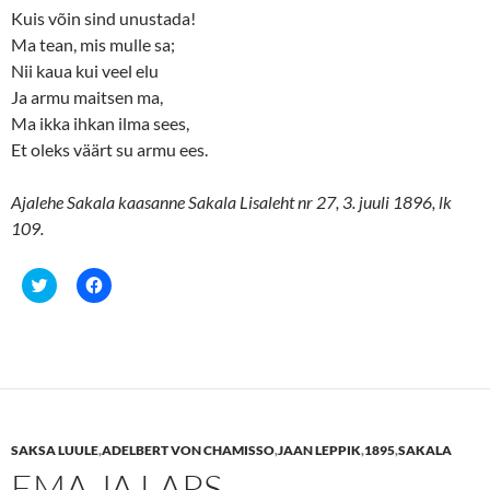
Kuis võin sind unustada!
Ma tean, mis mulle sa;
Nii kaua kui veel elu
Ja armu maitsen ma,
Ma ikka ihkan ilma sees,
Et oleks väärt su armu ees.
Ajalehe Sakala kaasanne Sakala Lisaleht nr 27, 3. juuli 1896, lk
109.
C
C
l
l
i
i
c
c
k
k
t
t
o
o
s
s
h
h
a
a
r
r
e
e
SAKSA LUULE
,
ADELBERT VON CHAMISSO
,
JAAN LEPPIK
,
1895
,
SAKALA
o
o
n
n
EMA JA LAPS
T
F