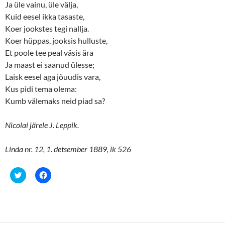
Ja üle vainu, üle välja,
Kuid eesel ikka tasaste,
Koer jookstes tegi nallja.
Koer hüppas, jooksis hulluste,
Et poole tee peal väsis ära
Ja maast ei saanud ülesse;
Laisk eesel aga jõuudis vara,
Kus pidi tema olema:
Kumb välemaks neid piad sa?
Nicolai järele J. Leppik.
Linda nr. 12, 1. detsember 1889, lk 526
C
C
l
l
i
i
c
c
k
k
t
t
o
o
s
s