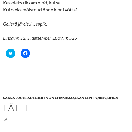
Kes oleks rikkam oln’d, kui sa,
Kui oleks mõistnud õnne kinni võtta?
Gellerti järele J. Leppik.
Linda nr. 12, 1. detsember 1889, lk 525
C
C
l
l
i
i
c
c
k
k
t
t
o
o
s
s
h
h
a
a
r
r
e
e
SAKSA LUULE
,
ADELBERT VON CHAMISSO
,
JAAN LEPPIK
,
1889
,
LINDA
o
o
n
n
LÄTTEL
T
F
w
a
i
c
t
e
t
b
e
o
r
o