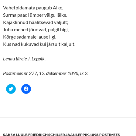
Vahetpidamata paugub Äike,
Surma paadi ümber välgu läike,
Kajaklinnud häälitsevad valjult;
Juba mehed jõudvad, palgil higi,
Kõrge sadamale lause ligi,
Kus nad kukuvad kui järsult kaljult.
Lenau järele J. Leppik.
Postimees nr 277, 12. detsember 1898, lk 2.
C
C
l
l
i
i
c
c
k
k
t
t
o
o
s
s
h
h
a
a
r
r
e
e
SAKSA LUULE
,
FRIEDRICH SCHILLER
,
JAAN LEPPIK
,
1898
,
POSTIMEES
o
o