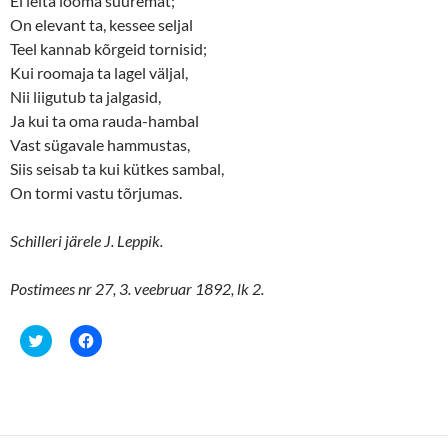
Ei leita looma suuremat;
w
e
w
w
On elevant ta, kessee seljal
i
w
n
i
Teel kannab kõrgeid tornisid;
d
n
o
d
Kui roomaja ta lagel väljal,
w
o
Nii liigutub ta jalgasid,
)
w
)
Ja kui ta oma rauda-hambal
Vast sügavale hammustas,
Siis seisab ta kui kütkes sambal,
On tormi vastu tõrjumas.
Schilleri järele J. Leppik.
Postimees nr 27, 3. veebruar 1892, lk 2.
C
C
l
l
i
i
c
c
k
k
t
t
o
o
s
s
h
h