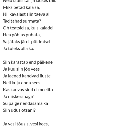
Neid laulis tall ja lauses tall:
Miks petad kala sa,
Nii kavalast siin taeva all
Tad tahad surmata?
Oh teatsid sa, kuis kaladel
Hea põhjas puhata,
Sa jätaks järel’ püidmisel
Ja tuleks alla ka.
Siin karastab end päikene
Ja kuu siin jõe vees
Ja laened kandvad iluste
Neil kuju enda sees.
Kas taevas sind ei meelita
Ja niiske sinagi?
Su palge nendasama ka
Siin udus otsani?
Ja vesi tõusis, vesi kees,