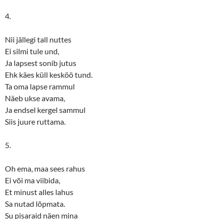
4.
Nii jällegi tall nuttes
Ei silmi tule und,
Ja lapsest sonib jutus
Ehk käes küll kesköö tund.
Ta oma lapse rammul
Näeb ukse avama,
Ja endsel kergel sammul
Siis juure ruttama.
5.
Oh ema, maa sees rahus
Ei või ma viibida,
Et minust alles lahus
Sa nutad lõpmata.
Su pisaraid näen mina