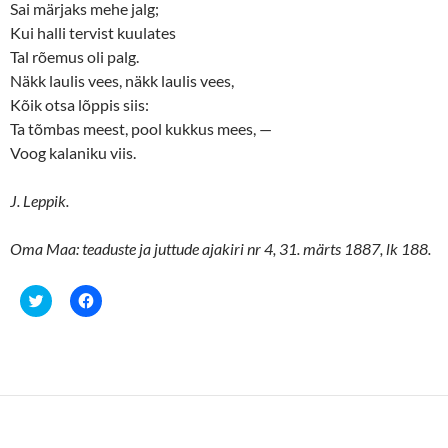
Sai märjaks mehe jalg;
Kui halli tervist kuulates
Tal rõemus oli palg.
Näkk laulis vees, näkk laulis vees,
Kõik otsa lõppis siis:
Ta tõmbas meest, pool kukkus mees, —
Voog kalaniku viis.
J. Leppik.
Oma Maa: teaduste ja juttude ajakiri nr 4, 31. märts 1887, lk 188.
C
C
l
l
i
i
c
c
k
k
t
t
o
o
s
s
h
h
a
a
r
r
e
e