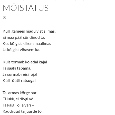
n
n
MÕISTATUS
T
F
w
a
i
c
t
e
t
b
e
o
r
o
(
k
Küll igamees madu vist silmas,
O
(
p
O
Ei maa pääl sündinud ta,
e
p
n
e
Kes kõigist kiirem maailmas
s
n
Ja kõigist vihasem ka.
i
s
n
i
n
n
e
n
Kuis tormab koledal kajal
w
e
w
w
Ta saaki tabama,
i
w
n
i
Ja surmab reisi rajal
d
n
o
d
Küll rüütli ratsuga!
w
o
)
w
)
Tal armas kõrge hari.
Ei lukk, ei riivgi või
Ta käigil olla vari –
Raudrüüd ta juurde tõi.