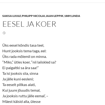
s
s
h
h
a
a
r
r
e
e
SAKSA LUULE
,
PHILIPP NICOLAI
,
JAAN LEPPIK
,
1889
,
LINDA
o
o
n
n
EESEL JA KOER
T
F
w
a
i
c
t
e
t
b
e
o
r
o
(
k
Üks eesel kõndis tasa teel,
O
(
p
O
Hunt jooksis tema taga, eel:
e
p
n
e
Üks rada mõlemil on minna.
s
n
“Miks,” ütles koer, “nii laiiskled sa?
i
s
n
i
Ei paigaltki sa ära saa!”
n
n
e
n
Ta isi jooksis siia, sinna
w
e
w
w
Ja jälle kuni eesleni;
i
w
n
i
Ta eeselt pillkas alati,
d
n
o
d
Kui juure jõuudis temal,
w
o
Ja jooksis ruttu jälle eemal’, –
)
w
)
Mäest käisid alla, ülesse