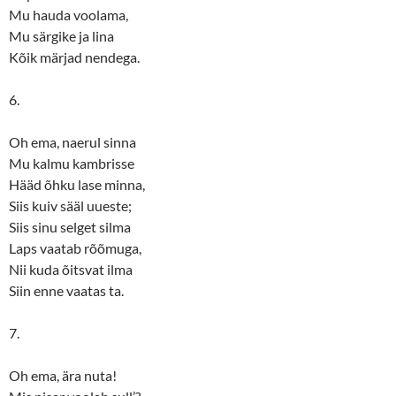
Mu hauda voolama,
Mu särgike ja lina
Kõik märjad nendega.
6.
Oh ema, naerul sinna
Mu kalmu kambrisse
Hääd õhku lase minna,
Siis kuiv sääl uueste;
Siis sinu selget silma
Laps vaatab rõõmuga,
Nii kuda õitsvat ilma
Siin enne vaatas ta.
7.
Oh ema, ära nuta!