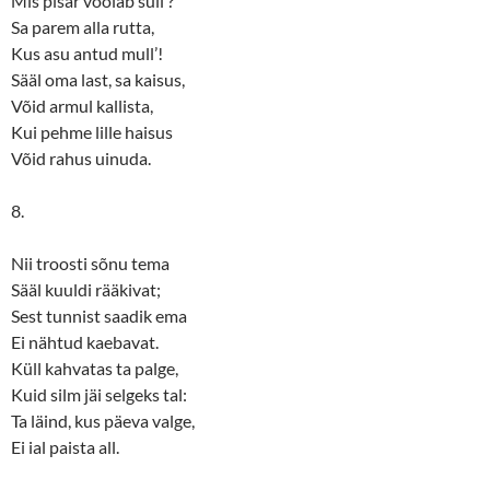
Mis pisar voolab sull’?
Sa parem alla rutta,
Kus asu antud mull’!
Sääl oma last, sa kaisus,
Võid armul kallista,
Kui pehme lille haisus
Võid rahus uinuda.
8.
Nii troosti sõnu tema
Sääl kuuldi rääkivat;
Sest tunnist saadik ema
Ei nähtud kaebavat.
Küll kahvatas ta palge,
Kuid silm jäi selgeks tal:
Ta läind, kus päeva valge,
Ei ial paista all.