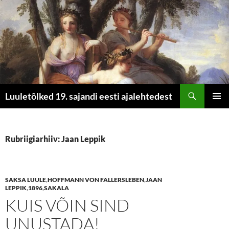
Otsi
Luuletõlked 19. sajandi eesti ajalehtedest
LIIGU
PEAME
SISU
JUURDE
Rubriigiarhiiv: Jaan Leppik
SAKSA LUULE
,
HOFFMANN VON FALLERSLEBEN
,
JAAN
LEPPIK
,
1896
,
SAKALA
KUIS VÕIN SIND
UNUSTADA!