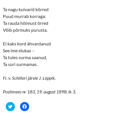
Ta nagu kuivan’d kõrred
Puud murrab korraga:
Ta rauda hõimust õrred
Võib põrmuks purusta.
Ei kaks kord ähvardanud
See ime elukas –
Ta tules surma saanud,
Ta suri surmamas.
Fr. v. Schilleri järele J. Leppik.
Postimees nr 183, 19. august 1898, lk 3.
C
C
l
l
i
i
c
c
k
k
t
t
o
o