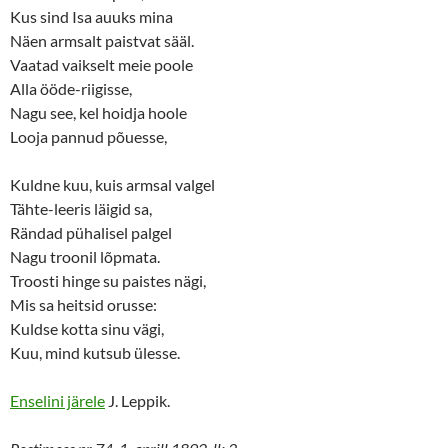
Kus sind Isa auuks mina
Näen armsalt paistvat sääl.
Vaatad vaikselt meie poole
Alla ööde-riigisse,
Nagu see, kel hoidja hoole
Looja pannud põuesse,
Kuldne kuu, kuis armsal valgel
Tähte-leeris läigid sa,
Rändad pühalisel palgel
Nagu troonil lõpmata.
Troosti hinge su paistes nägi,
Mis sa heitsid orusse:
Kuldse kotta sinu vägi,
Kuu, mind kutsub ülesse.
Enselini järele
J. Leppik.