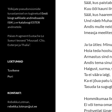
Sääl, kus paista
Kuu ööl kauni il
Tõlkijate pseudonüümide
tuvastamisel on tuginetud
Eesti
Sääl, kus haaremi
biograafilisele andmebaasile
Und näeb Muha
ISIK
ja
e-kataloogi ESTER
Andis mulle neid
andmetele.
Imeasja meelites
Päises fragment Eustache Le
Sueuri teosest “Muusad: Clio,
Ja ta ütles: Minu 
Euterpe ja Thalia”.
Hoia teda hools
Armastus sind nõ
LOETUMAD
Andis tema sinul
Haigust, surma,
Tuvikene
Ta ei väära ialgi,
Puri
Ka ei jõua patu 
Tasuda ta sugugi
KONTAKT:
Hommikumaa li
Rebekka Lotman,
Ei või tema omas
rebekka.lotman@ut.ee
Prohvetigi jüng