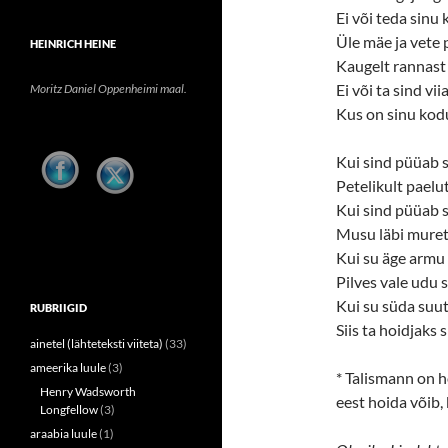
Ei või teda sinu 
Üle mäe ja vete 
HEINRICH HEINE
Kaugelt rannast
Ei või ta sind vii
Moritz Daniel Oppenheimi maal.
Kus on sinu ko
Kui sind püüab s
Petelikult paelut
Kui sind püüab s
Musu läbi muret
Kui su äge armu
Pilves vale udu s
Kui su süda suu
RUBRIIGID
Siis ta hoidjaks 
ainetel (lähteteksti viiteta)
(33)
ameerika luule
(3)
* Talismann on 
Henry Wadsworth
eest hoida võib,
Longfellow
(3)
araabia luule
(1)