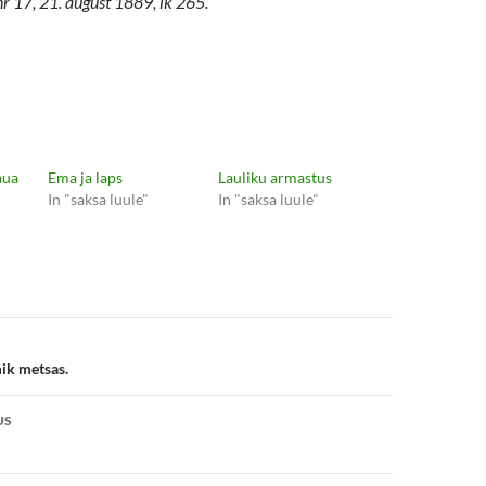
nr 17, 21. august 1889, lk 265.
aua
Ema ja laps
Lauliku armastus
In "saksa luule"
In "saksa luule"
e
k metsas.
US