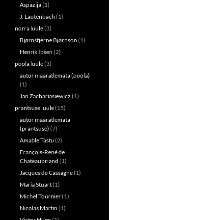
Aspazija
(1)
J. Lautenbach
(1)
norra luule
(3)
Bjørnstjerne Bjørnson
(1)
Henrik Ibsen
(2)
poola luule
(3)
autor määratlemata (poola)
(1)
Jan Zachariasiewicz
(1)
prantsuse luule
(15)
autor määratlemata
(prantsuse)
(7)
Amable Tastu
(2)
François-René de
Chateaubriand
(1)
Jacques de Cassagne
(1)
Maria Stuart
(1)
Michel Tournier
(1)
Nicolas Martin
(1)
Victor Hugo
(1)