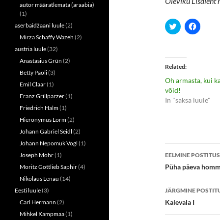
Oleviku Lisaleht 
autor määratlemata (araabia)
(1)
C
C
aserbaidžaani luule
(2)
l
l
Mirza Schaffy Wazeh
(2)
i
i
c
c
austria luule
(32)
k
k
t
t
Anastasius Grün
(2)
o
o
Related
s
s
Betty Paoli
(3)
h
h
Oh armasta, kui k
a
a
Emil Claar
(1)
r
r
võid!
e
e
Franz Grillparzer
(1)
In "saksa luule"
o
o
n
n
Friedrich Halm
(1)
T
F
Hieronymus Lorm
(2)
w
a
i
c
Johann Gabriel Seidl
(2)
t
e
t
b
Johann Nepomuk Vogl
(1)
e
o
Postitust
r
o
Joseph Mohr
(1)
EELMINE POSTITUS
(
k
töölaud
O
(
Püha päeva hommi
Moritz Gottlieb Saphir
(4)
p
O
e
p
Nikolaus Lenau
(14)
n
e
Eesti luule
(3)
JÄRGMINE POSTIT
s
n
i
s
Kalevala I
Carl Hermann
(2)
n
i
n
n
Mihkel Kampmaa
(1)
e
n