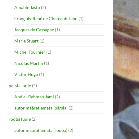
Amable Tastu
(2)
François-René de Chateaubriand
(1)
Jacques de Cassagne
(1)
Maria Stuart
(1)
Michel Tournier
(1)
Nicolas Martin
(1)
Victor Hugo
(1)
pärsia luule
(4)
Abd al-Rahman Jami
(2)
autor määratlemata (pärsia)
(2)
rootsi luule
(2)
autor määratlemata (rootsi)
(2)