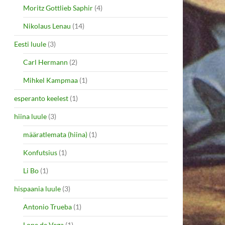
Moritz Gottlieb Saphir
(4)
Nikolaus Lenau
(14)
Eesti luule
(3)
Carl Hermann
(2)
Mihkel Kampmaa
(1)
esperanto keelest
(1)
hiina luule
(3)
määratlemata (hiina)
(1)
Konfutsius
(1)
Li Bo
(1)
hispaania luule
(3)
Antonio Trueba
(1)
Lope de Vega
(1)