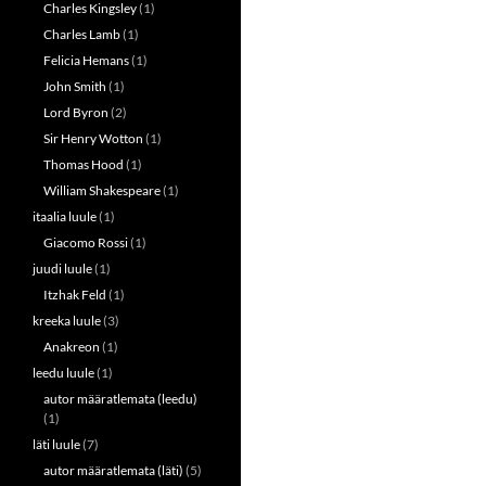
Charles Kingsley
(1)
Charles Lamb
(1)
Felicia Hemans
(1)
John Smith
(1)
Lord Byron
(2)
Sir Henry Wotton
(1)
Thomas Hood
(1)
William Shakespeare
(1)
itaalia luule
(1)
Giacomo Rossi
(1)
juudi luule
(1)
Itzhak Feld
(1)
kreeka luule
(3)
Anakreon
(1)
leedu luule
(1)
autor määratlemata (leedu)
(1)
läti luule
(7)
autor määratlemata (läti)
(5)