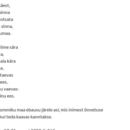
käest,
pinna
 otsata
a sinna,
dumaa.
ilme sära
a,
ala kära
a,
 taevas
ees,
tu vaevas:
sinu ees.
hommiku maa ebausu järele asi, mis inimest õnnetuse
 kui teda kaasas kanntakse.