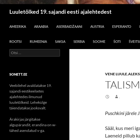
Otsi
Luuletõlked 19. sajandi eesti ajalehtedest
LIIGU SISU JUURDE
AMEERIKA
ARAABIA
ASERBAIDŽAANI
AUSTRIA
ESPERANTO
ROOTSI
RUMEENIA
SAKSA
SERBIA
SOOME
ŠOTI
ŠVEITS
Otsi:
VENE LUULE
,
ALEKS
SONETT.EE
TALIS
Veebilehel avaldatakse 19.
sajandi eestikeelsetes
ajalehtedes ilmunud
.
luuletõlkeid. Lehekülge
täiendatakse jooksvalt.
Puschkini järele J
Ärakirjas järgitakse
algupärandit, erandina on w-
Sääl, kus meri i
tähed asendatud v-ga.
Laeneid pillub ka