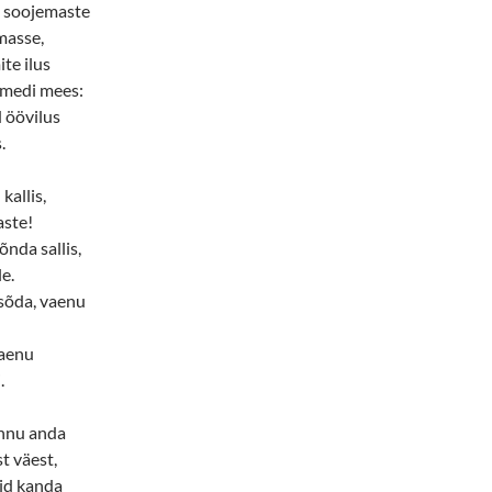
b soojemaste
masse,
te ilus
medi mees:
 öövilus
.
kallis,
aste!
nda sallis,
e.
 sõda, vaenu
laenu
.
nnu anda
t väest,
rid kanda