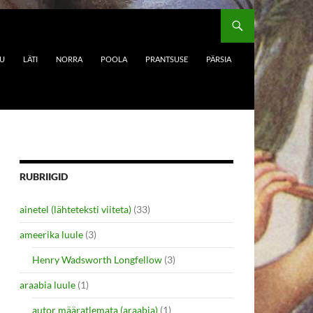
DU
LÄTI
NORRA
POOLA
PRANTSUSE
PÄRSIA
RUBRIIGID
ainetel (lähteteksti viiteta)
(33)
ameerika luule
(3)
Henry Wadsworth Longfellow
(3)
araabia luule
(1)
autor määratlemata (araabia)
(1)