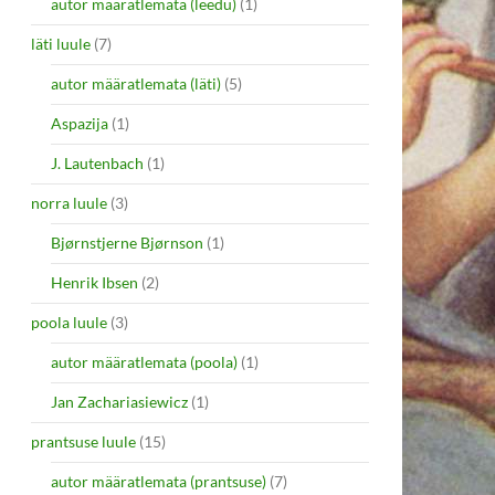
autor määratlemata (leedu)
(1)
läti luule
(7)
autor määratlemata (läti)
(5)
Aspazija
(1)
J. Lautenbach
(1)
norra luule
(3)
Bjørnstjerne Bjørnson
(1)
Henrik Ibsen
(2)
poola luule
(3)
autor määratlemata (poola)
(1)
Jan Zachariasiewicz
(1)
prantsuse luule
(15)
autor määratlemata (prantsuse)
(7)