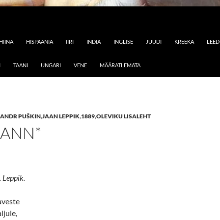
HIINA
HISPAANIA
IIRI
INDIA
INGLISE
JUUDI
KREEKA
LEE
I
TAANI
UNGARI
VENE
MÄÄRATLEMATA
ANDR PUŠKIN
,
JAAN LEPPIK
,
1889
,
OLEVIKU LISALEHT
MANN*
. Leppik.
gaveste
ljule,