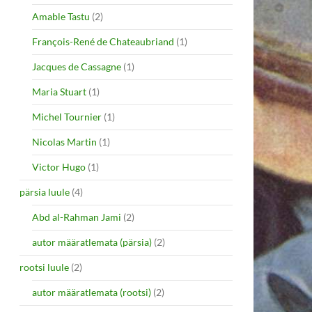
Amable Tastu
(2)
François-René de Chateaubriand
(1)
Jacques de Cassagne
(1)
Maria Stuart
(1)
Michel Tournier
(1)
Nicolas Martin
(1)
Victor Hugo
(1)
pärsia luule
(4)
Abd al-Rahman Jami
(2)
autor määratlemata (pärsia)
(2)
rootsi luule
(2)
autor määratlemata (rootsi)
(2)