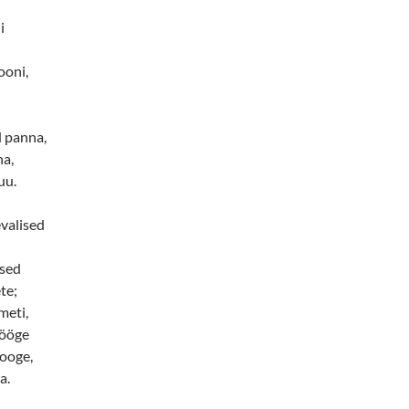
i
ooni,
d panna,
na,
uu.
valised
ised
te;
meti,
lööge
tooge,
a.