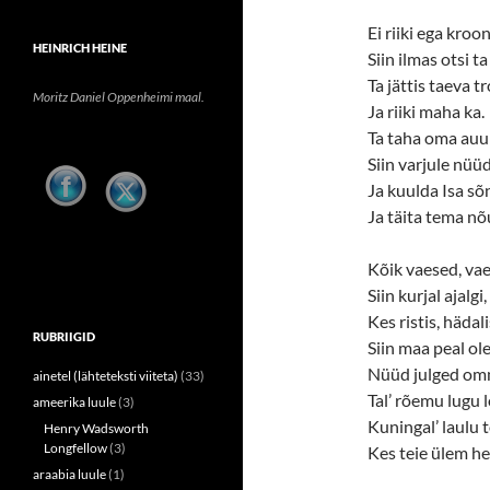
Ei riiki ega kroon
HEINRICH HEINE
Siin ilmas otsi ta
Ta jättis taeva tr
Moritz Daniel Oppenheimi maal.
Ja riiki maha ka.
Ta taha oma auu
Siin varjule nüü
Ja kuulda Isa sõ
Ja täita tema nõ
Kõik vaesed, vae
Siin kurjal ajalgi,
Kes ristis, hädal
RUBRIIGID
Siin maa peal ole
Nüüd julged om
ainetel (lähteteksti viiteta)
(33)
Tal’ rõemu lugu 
ameerika luule
(3)
Kuningal’ laulu 
Henry Wadsworth
Longfellow
(3)
Kes teie ülem he
araabia luule
(1)