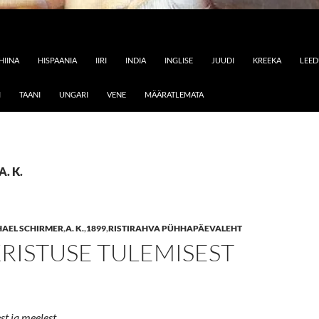
HIINA
HISPAANIA
IIRI
INDIA
INGLISE
JUUDI
KREEKA
LEE
I
TAANI
UNGARI
VENE
MÄÄRATLEMATA
A. K.
HAEL SCHIRMER
,
A. K.
,
1899
,
RISTIRAHVA PÜHHAPÄEVALEHT
KRISTUSE TULEMISEST
st ja meelest.