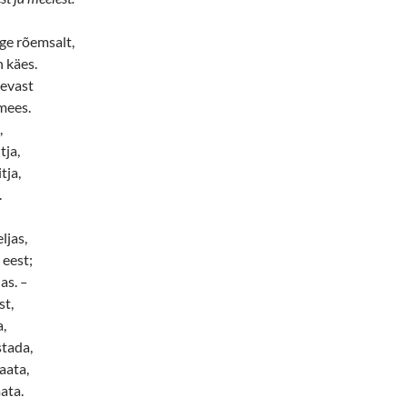
ge rõemsalt,
 käes.
aevast
mees.
,
tja,
tja,
.
ljas,
 eest;
jas.
–
st,
a,
stada,
aata,
ata.