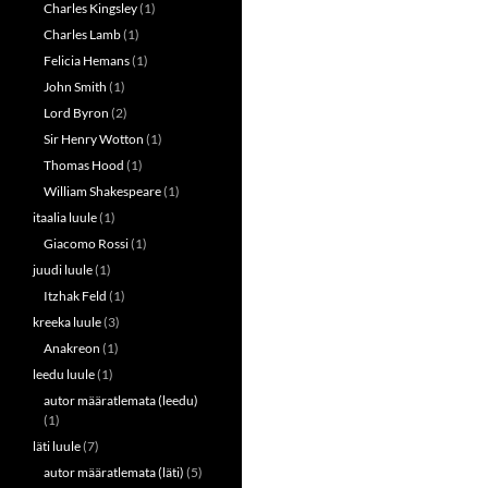
Charles Kingsley
(1)
Charles Lamb
(1)
Felicia Hemans
(1)
John Smith
(1)
Lord Byron
(2)
Sir Henry Wotton
(1)
Thomas Hood
(1)
William Shakespeare
(1)
itaalia luule
(1)
Giacomo Rossi
(1)
juudi luule
(1)
Itzhak Feld
(1)
kreeka luule
(3)
Anakreon
(1)
leedu luule
(1)
autor määratlemata (leedu)
(1)
läti luule
(7)
autor määratlemata (läti)
(5)