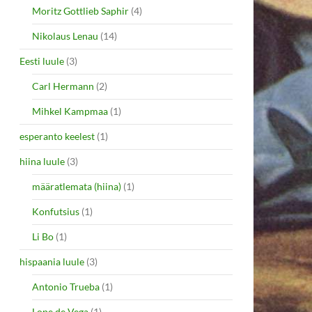
Moritz Gottlieb Saphir
(4)
Nikolaus Lenau
(14)
Eesti luule
(3)
Carl Hermann
(2)
Mihkel Kampmaa
(1)
esperanto keelest
(1)
hiina luule
(3)
määratlemata (hiina)
(1)
Konfutsius
(1)
Li Bo
(1)
hispaania luule
(3)
Antonio Trueba
(1)
Lope de Vega
(1)