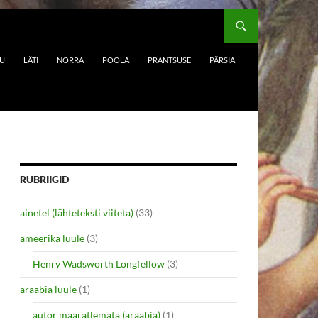
DU
LÄTI
NORRA
POOLA
PRANTSUSE
PÄRSIA
RUBRIIGID
ainetel (lähteteksti viiteta)
(33)
ameerika luule
(3)
Henry Wadsworth Longfellow
(3)
araabia luule
(1)
autor määratlemata (araabia)
(1)