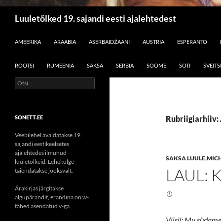
Otsi
Luuletõlked 19. sajandi eesti ajalehtedest
LIIGU SISU JUURDE
AMEERIKA
ARAABIA
ASERBAIDŽAANI
AUSTRIA
ESPERANTO
ROOTSI
RUMEENIA
SAKSA
SERBIA
SOOME
ŠOTI
ŠVEITS
Otsi:
SONETT.EE
Rubriigiarhiiv: 
Veebilehel avaldatakse 19.
sajandi eestikeelsetes
ajalehtedes ilmunud
SAKSA LUULE
,
MIC
luuletõlkeid. Lehekülge
LAUL: 
täiendatakse jooksvalt.
Ärakirjas järgitakse
algupärandit, erandina on w-
tähed asendatud v-ga.
Viisil: Mu südame