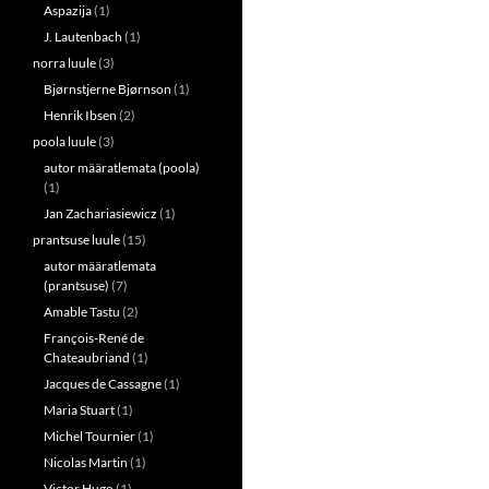
Aspazija
(1)
J. Lautenbach
(1)
norra luule
(3)
Bjørnstjerne Bjørnson
(1)
Henrik Ibsen
(2)
poola luule
(3)
autor määratlemata (poola)
(1)
Jan Zachariasiewicz
(1)
prantsuse luule
(15)
autor määratlemata
(prantsuse)
(7)
Amable Tastu
(2)
François-René de
Chateaubriand
(1)
Jacques de Cassagne
(1)
Maria Stuart
(1)
Michel Tournier
(1)
Nicolas Martin
(1)
Victor Hugo
(1)