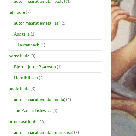
autor määratlemata (leedu)
(1)
läti luule
(7)
autor määratlemata (läti)
(5)
Aspazija
(1)
J. Lautenbach
(1)
norra luule
(3)
Bjørnstjerne Bjørnson
(1)
Henrik Ibsen
(2)
poola luule
(3)
autor määratlemata (poola)
(1)
Jan Zachariasiewicz
(1)
prantsuse luule
(15)
autor määratlemata (prantsuse)
(7)