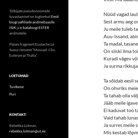
Tõlkijate pseudonüümide
Nüüd vagad laul
tuvastamisel on tuginetud
Eesti
Sest armu aeg on
biograafilisele andmebaasile
ISIK
ja
e-kataloogi ESTER
Ju meile tuleb t
andmetele.
Auu-Issand, abi
Ta madal, tasane
Päises fragment Eustache Le
Sueuri teosest “Muusad: Clio,
On siiski ilma toi
Euterpe ja Thalia”.
Kuradi vägev või
Ja surma rikkuja
LOETUMAD
Ta sõidab eesli se
Tuvikene
On ohvriks meie
Puri
Ta tahab olla väl
Jääb meile igave
Ei kaduvat too t
KONTAKT:
Vaid tahab luna
Ja surres meile s
Rebekka Lotman,
rebekka.lotman@ut.ee
Mis kestab lõpm