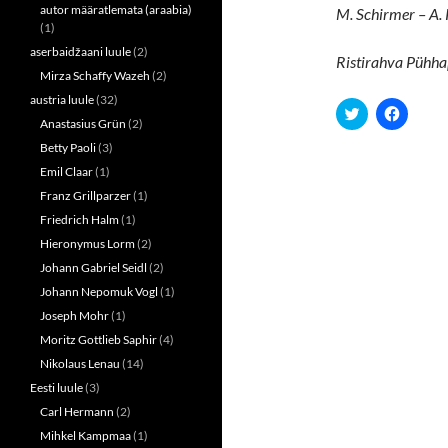
autor määratlemata (araabia)
M. Schirmer –
A. 
(1)
aserbaidžaani luule
(2)
Ristirahva Pühha
Mirza Schaffy Wazeh
(2)
austria luule
(32)
C
C
l
l
Anastasius Grün
(2)
i
i
Betty Paoli
(3)
c
c
k
k
Emil Claar
(1)
t
t
o
o
Franz Grillparzer
(1)
s
s
h
h
Friedrich Halm
(1)
a
a
r
r
Hieronymus Lorm
(2)
e
e
o
o
Johann Gabriel Seidl
(2)
n
n
Johann Nepomuk Vogl
(1)
T
F
w
a
Joseph Mohr
(1)
i
c
t
e
Moritz Gottlieb Saphir
(4)
t
b
e
o
Nikolaus Lenau
(14)
r
o
(
k
Eesti luule
(3)
O
(
p
O
Carl Hermann
(2)
e
p
n
e
Mihkel Kampmaa
(1)