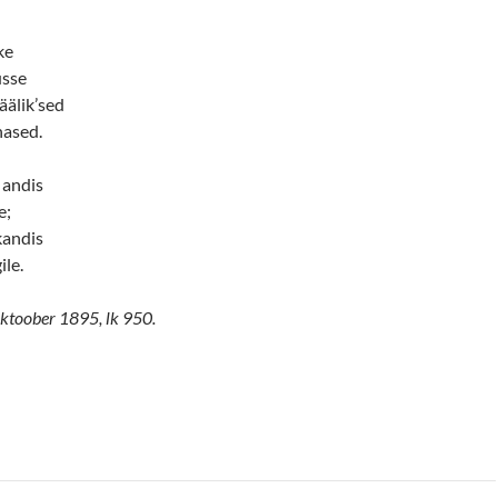
ke
usse
äälik’sed
nased.
 andis
e;
kandis
le.
 oktoober 1895, lk 950.