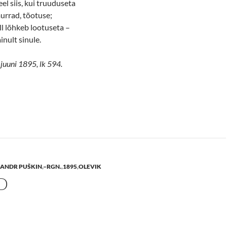
el siis, kui truuduseta
rrad, tõotuse;
l lõhkeb lootuseta –
ainult sinule.
 juuni 1895, lk 594.
ANDR PUŠKIN
,
–RGN.
,
1895
,
OLEVIK
D