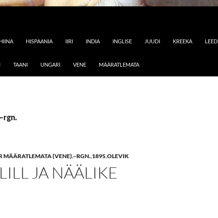
HIINA
HISPAANIA
IIRI
INDIA
INGLISE
JUUDI
KREEKA
LEE
I
TAANI
UNGARI
VENE
MÄÄRATLEMATA
–rgn.
 MÄÄRATLEMATA (VENE)
,
–RGN.
,
1895
,
OLEVIK
LILL JA NÄÄLIKE