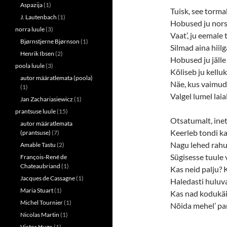
Aspazija
(1)
Tuisk, see tormab
J. Lautenbach
(1)
Hobused ju nor
norra luule
(3)
Vaat’, ju eemale t
Bjørnstjerne Bjørnson
(1)
Silmad aina hiil
Henrik Ibsen
(2)
Hobused ju jälle
poola luule
(3)
Kõliseb ju kellu
autor määratlemata (poola)
Näe, kus vaimud
(1)
Valgel lumel laia
Jan Zachariasiewicz
(1)
prantsuse luule
(15)
Otsatumalt, ine
autor määratlemata
Keerleb tondi kar
(prantsuse)
(7)
Nagu lehed rah
Amable Tastu
(2)
Sügisesse tuule 
François-René de
Chateaubriand
(1)
Kas neid palju?
Jacques de Cassagne
(1)
Haledasti huluv
Maria Stuart
(1)
Kas nad kodukäi
Michel Tournier
(1)
Nõida mehel’ p
Nicolas Martin
(1)
Victor Hugo
(1)