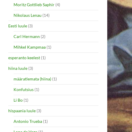
Moritz Gottlieb Saphir
(4)
Nikolaus Lenau
(14)
Eesti luule
(3)
Carl Hermann
(2)
Mihkel Kampmaa
(1)
esperanto keelest
(1)
hiina luule
(3)
määratlemata (hiina)
(1)
Konfutsius
(1)
Li Bo
(1)
hispaania luule
(3)
Antonio Trueba
(1)
Lope de Vega
(1)