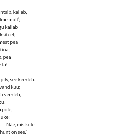
ntsib, kallab,
lme mull’;
gu kallab
siteel;
umest pea
tina;
, pea
 ta!
pilv, see keerleb.
hvand kuu;
b veerleb,
tu!
 pole;
luke;
 – Näe, mis kole
 hunt on see.”