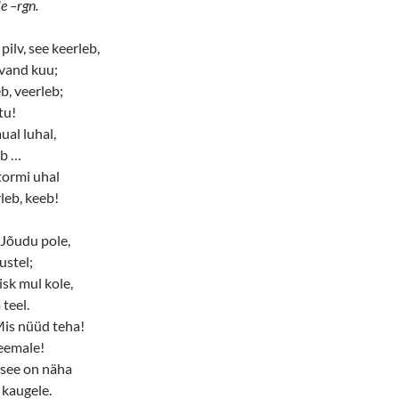
le –rgn.
pilv, see keerleb,
hvand kuu;
b, veerleb;
tu!
ual luhal,
eb …
tormi uhal
rleb, keeb!
 “Jõudu pole,
ustel;
sk mul kole,
 teel.
Mis nüüd teha!
 eemale!
 see on näha
 kaugele.