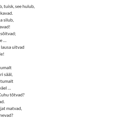
, tuisk, see hulub,
skavad.
a silub,
gavad!
 sõitvad;
ke …
 lausa uitvad
le!
tumalt
i sääl,
utumalt
väel …
 Kuhu tõtvad?
ad.
jat matvad,
anevad?