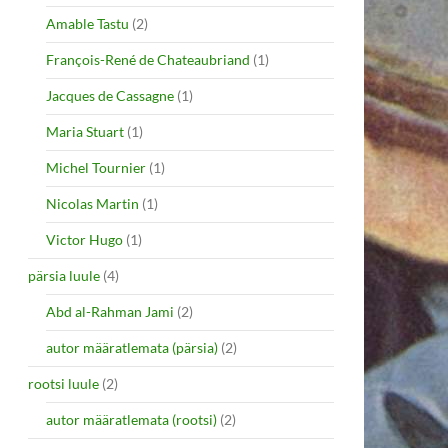
Amable Tastu
(2)
François-René de Chateaubriand
(1)
Jacques de Cassagne
(1)
Maria Stuart
(1)
Michel Tournier
(1)
Nicolas Martin
(1)
Victor Hugo
(1)
pärsia luule
(4)
Abd al-Rahman Jami
(2)
autor määratlemata (pärsia)
(2)
rootsi luule
(2)
autor määratlemata (rootsi)
(2)