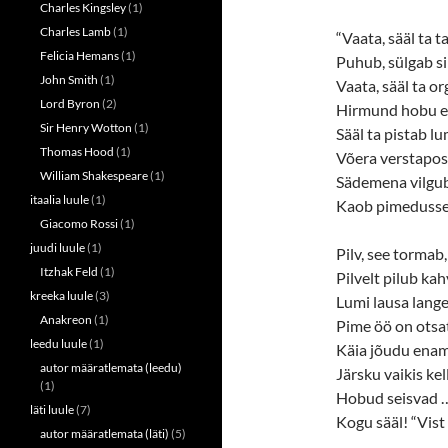
Charles Kingsley
(1)
Charles Lamb
(1)
“Vaata, sääl ta ta
Felicia Hemans
(1)
Puhub, sülgab si
John Smith
(1)
Vaata, sääl ta or
Lord Byron
(2)
Hirmund hobu ek
Sir Henry Wotton
(1)
Sääl ta pistab l
Thomas Hood
(1)
Võera verstapos
William Shakespeare
(1)
Sädemena vilgub
itaalia luule
(1)
Kaob pimedusse
Giacomo Rossi
(1)
juudi luule
(1)
Pilv, see tormab, 
Itzhak Feld
(1)
Pilvelt pilub ka
kreeka luule
(3)
Lumi lausa lange
Anakreon
(1)
Pime öö on otsa
leedu luule
(1)
Käia jõudu enam
autor määratlemata (leedu)
Järsku vaikis kel
(1)
Hobud seisvad …
läti luule
(7)
Kogu sääl! “Vist
autor määratlemata (läti)
(5)