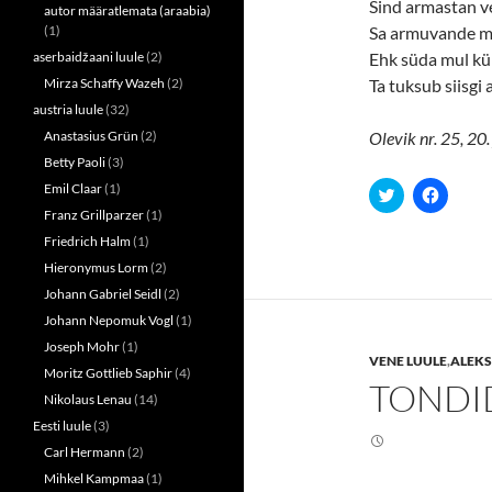
Sind armastan ve
autor määratlemata (araabia)
(1)
Sa armuvande mu
aserbaidžaani luule
(2)
Ehk süda mul kül
Mirza Schaffy Wazeh
(2)
Ta tuksub siisgi 
austria luule
(32)
Anastasius Grün
(2)
Olevik nr. 25, 20.
Betty Paoli
(3)
Emil Claar
(1)
C
C
l
l
Franz Grillparzer
(1)
i
i
c
c
Friedrich Halm
(1)
k
k
t
t
Hieronymus Lorm
(2)
o
o
s
s
Johann Gabriel Seidl
(2)
h
h
a
a
Johann Nepomuk Vogl
(1)
r
r
Joseph Mohr
(1)
e
e
VENE LUULE
,
ALEKS
o
o
Moritz Gottlieb Saphir
(4)
n
n
TONDI
T
F
Nikolaus Lenau
(14)
w
a
i
c
Eesti luule
(3)
t
e
t
b
Carl Hermann
(2)
e
o
r
o
Mihkel Kampmaa
(1)