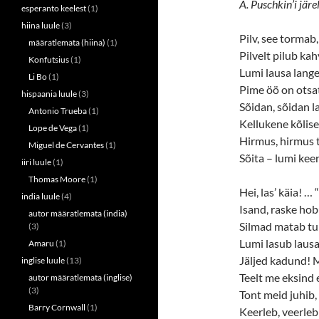
(
k
A. Puschkin’i järe
esperanto keelest
(1)
O
(
p
O
hiina luule
(3)
e
p
n
e
Pilv, see tormab, 
määratlemata (hiina)
(1)
s
n
Pilvelt pilub ka
i
s
Konfutsius
(1)
n
i
Lumi lausa lange
n
n
Li Bo
(1)
e
n
Pime öö on otsa
w
e
hispaania luule
(3)
w
w
Sõidan, sõidan la
i
w
Antonio Trueba
(1)
n
i
Kellukene kõlis
Lope de Vega
(1)
d
n
o
d
Hirmus, hirmus 
Miguel de Cervantes
(1)
w
o
Sõita – lumi kee
)
w
iiri luule
(1)
)
Thomas Moore
(1)
Hei, las’ käia! …
india luule
(4)
Isand, raske hob
autor määratlemata (india)
Silmad matab tui
(3)
Lumi lasub lausa
Amaru
(1)
Jäljed kadund! 
inglise luule
(13)
Teelt me eksind
autor määratlemata (inglise)
(3)
Tont meid juhib,
Barry Cornwall
(1)
Keerleb, veerleb