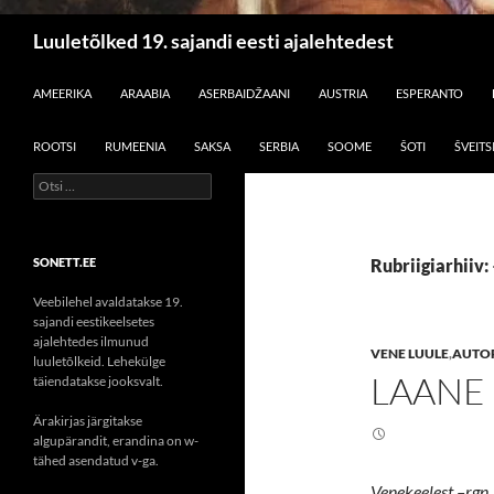
Otsi
Luuletõlked 19. sajandi eesti ajalehtedest
LIIGU SISU JUURDE
AMEERIKA
ARAABIA
ASERBAIDŽAANI
AUSTRIA
ESPERANTO
ROOTSI
RUMEENIA
SAKSA
SERBIA
SOOME
ŠOTI
ŠVEITS
Otsi:
SONETT.EE
Rubriigiarhiiv: 
Veebilehel avaldatakse 19.
sajandi eestikeelsetes
ajalehtedes ilmunud
VENE LUULE
,
AUTOR
luuletõlkeid. Lehekülge
LAANE 
täiendatakse jooksvalt.
Ärakirjas järgitakse
algupärandit, erandina on w-
tähed asendatud v-ga.
Venekeelest –rgn.