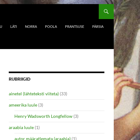
DU
LÄTI
NORRA
POOLA
PRANTSUSE
PÄRSIA
RUBRIIGID
ainetel (lähteteksti viiteta)
(33)
ameerika luule
(3)
Henry Wadsworth Longfellow
(3)
araabia luule
(1)
autor määratlemata (araabia)
(1)