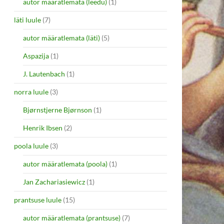
autor määratlemata (leedu)
(1)
läti luule
(7)
autor määratlemata (läti)
(5)
Aspazija
(1)
J. Lautenbach
(1)
norra luule
(3)
Bjørnstjerne Bjørnson
(1)
Henrik Ibsen
(2)
poola luule
(3)
autor määratlemata (poola)
(1)
Jan Zachariasiewicz
(1)
prantsuse luule
(15)
autor määratlemata (prantsuse)
(7)