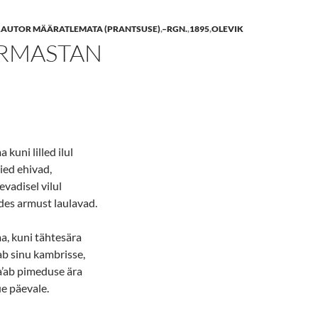
,
AUTOR MÄÄRATLEMATA (PRANTSUSE)
,
–RGN.
,
1895
,
OLEVIK
ARMASTAN
kuni lilled ilul
ied ehivad,
evadisel vilul
’des armust laulavad.
a, kuni tähtesära
ab sinu kambrisse,
a’ab pimeduse ära
e päevale.