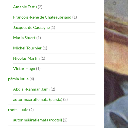
Amable Tastu
(2)
François-René de Chateaubriand
(1)
Jacques de Cassagne
(1)
Maria Stuart
(1)
Michel Tournier
(1)
Nicolas Martin
(1)
Victor Hugo
(1)
pärsia luule
(4)
Abd al-Rahman Jami
(2)
autor määratlemata (pärsia)
(2)
rootsi luule
(2)
autor määratlemata (rootsi)
(2)