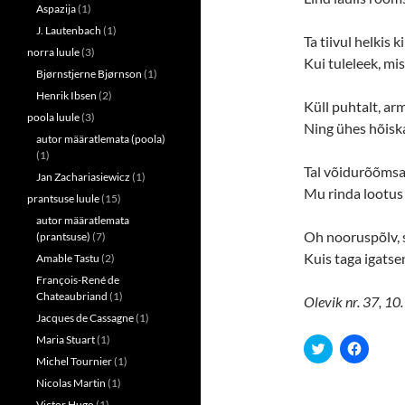
n
n
Aspazija
(1)
e
n
w
e
J. Lautenbach
(1)
w
w
Ta tiivul helkis k
i
w
norra luule
(3)
n
i
Kui tuleleek, mi
d
n
Bjørnstjerne Bjørnson
(1)
o
d
w
o
Henrik Ibsen
(2)
Küll puhtalt, arm
)
w
)
poola luule
(3)
Ning ühes hõisk
autor määratlemata (poola)
(1)
Tal võidurõõmsalt
Jan Zachariasiewicz
(1)
Mu rinda lootus t
prantsuse luule
(15)
autor määratlemata
Oh nooruspõlv, s
(prantsuse)
(7)
Kuis taga igatse
Amable Tastu
(2)
François-René de
Chateaubriand
(1)
Olevik nr. 37, 10
Jacques de Cassagne
(1)
Maria Stuart
(1)
C
C
l
l
Michel Tournier
(1)
i
i
c
c
Nicolas Martin
(1)
k
k
Victor Hugo
(1)