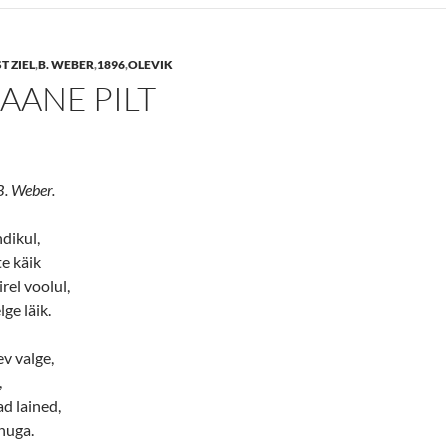
T ZIEL
,
B. WEBER
,
1896
,
OLEVIK
AANE PILT
 B. Weber.
dikul,
e käik
rel voolul,
lge läik.
v valge,
,
d lained,
huga.