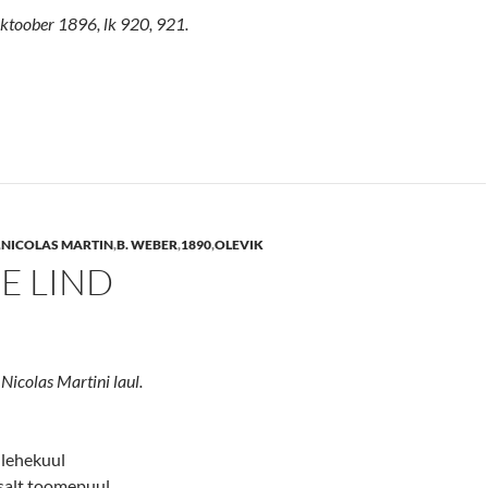
 oktoober 1896, lk 920, 921.
,
NICOLAS MARTIN
,
B. WEBER
,
1890
,
OLEVIK
E LIND
 Nicolas Martini laul.
 lehekuul
salt toomepuul.