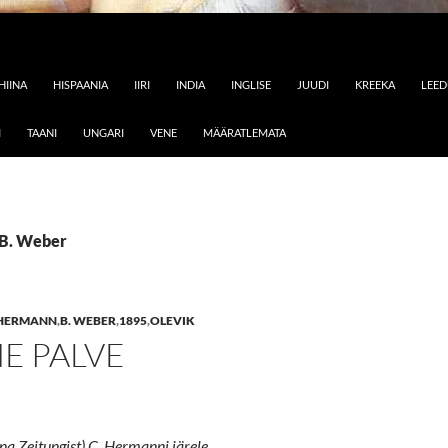
HIINA
HISPAANIA
IIRI
INDIA
INGLISE
JUUDI
KREEKA
LEE
I
TAANI
UNGARI
VENE
MÄÄRATLEMATA
 B. Weber
 HERMANN
,
B. WEBER
,
1895
,
OLEVIK
E PALVE
na Zeitungist) C. Hermanni järele