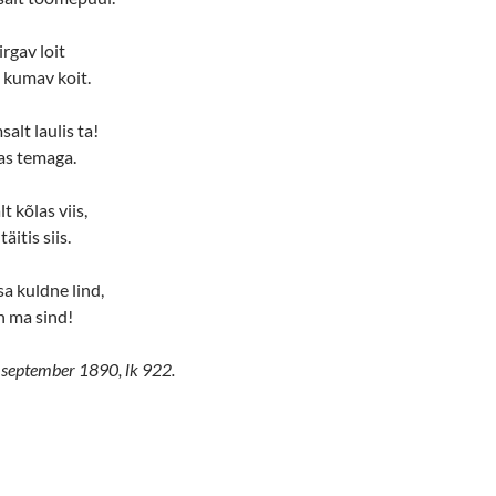
iirgav loit
s kumav koit.
salt laulis ta!
as temaga.
 kõlas viis,
äitis siis.
a kuldne lind,
n ma sind!
. september 1890, lk 922.