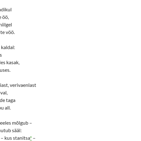
dikul
 öö,
iilgel
te vöö.
 kaldal:
s
les kasak,
uses.
iast, verivaenlast
val,
de taga
u all.
meeles mõlgub –
utub sääl:
 – kus stanitsa
*
–