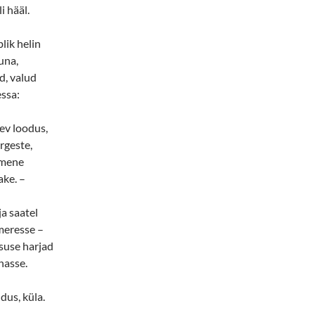
i hääl.
lik helin
una,
, valud
ssa:
gev loodus,
rgeste,
imene
ke. –
ja saatel
meresse –
suse harjad
nasse.
dus, küla.