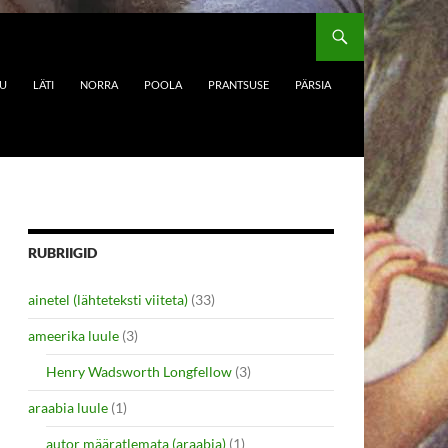
DU
LÄTI
NORRA
POOLA
PRANTSUSE
PÄRSIA
RUBRIIGID
ainetel (lähteteksti viiteta)
(33)
ameerika luule
(3)
Henry Wadsworth Longfellow
(3)
araabia luule
(1)
autor määratlemata (araabia)
(1)