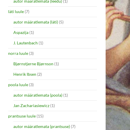
autor määratlemata (leedu)
(1)
läti luule
(7)
autor määratlemata (läti)
(5)
Aspazija
(1)
J. Lautenbach
(1)
norra luule
(3)
Bjørnstjerne Bjørnson
(1)
Henrik Ibsen
(2)
poola luule
(3)
autor määratlemata (poola)
(1)
Jan Zachariasiewicz
(1)
prantsuse luule
(15)
autor määratlemata (prantsuse)
(7)