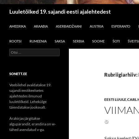
Otsi
Luuletõlked 19. sajandi eesti ajalehtedest
LIIGU SISU JUURDE
AMEERIKA
ARAABIA
ASERBAIDŽAANI
AUSTRIA
ESPERANTO
ROOTSI
RUMEENIA
SAKSA
SERBIA
SOOME
ŠOTI
ŠVEITS
Otsi:
SONETT.EE
Rubriigiarhiiv:
Veebilehel avaldatakse 19.
sajandi eestikeelsetes
ajalehtedes ilmunud
EESTI LUULE
,
CARL
luuletõlkeid. Lehekülge
VIIMAN
täiendatakse jooksvalt.
Ärakirjas järgitakse
algupärandit, erandina on w-
tähed asendatud v-ga.
Saksa keelest (Dü