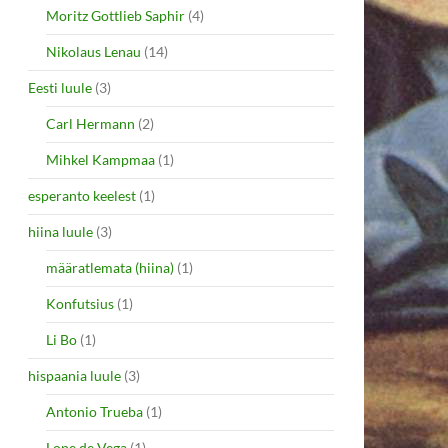
Moritz Gottlieb Saphir
(4)
Nikolaus Lenau
(14)
Eesti luule
(3)
Carl Hermann
(2)
Mihkel Kampmaa
(1)
esperanto keelest
(1)
hiina luule
(3)
määratlemata (hiina)
(1)
Konfutsius
(1)
Li Bo
(1)
hispaania luule
(3)
Antonio Trueba
(1)
Lope de Vega
(1)