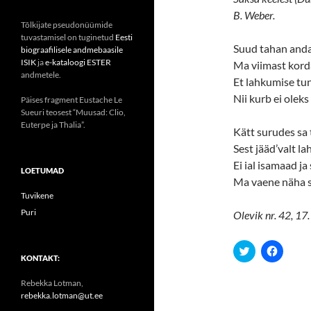
B. Weber.
Tõlkijate pseudonüümide
tuvastamisel on tuginetud
Eesti
Suud tahan anda
biograafilisele andmebaasile
ISIK
ja
e-kataloogi ESTER
Ma viimast korda
andmetele.
Et lahkumise tun
Nii kurb ei oleks
Päises fragment Eustache Le
Sueuri teosest “Muusad: Clio,
Euterpe ja Thalia”.
Kätt surudes sa 
Sest jääd’valt l
Ei ial isamaad ja
LOETUMAD
Ma vaene näha 
Tuvikene
Puri
Olevik nr. 42, 17
C
C
l
l
KONTAKT:
i
i
c
c
Rebekka Lotman,
k
k
t
t
rebekka.lotman@ut.ee
o
o