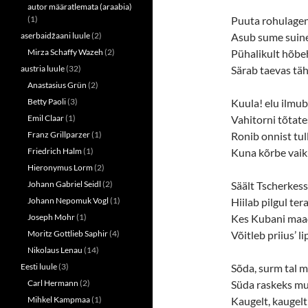
autor määratlemata (araabia)
(1)
Puuta rohulagen
aserbaidžaani luule
(2)
Asub sume suine
Mirza Schaffy Wazeh
(2)
Pühalikult hõbeh
austria luule
(32)
Särab taevas täh
Anastasius Grün
(2)
Betty Paoli
(3)
Kuula! elu ilmub
Emil Claar
(1)
Vahitorni tõtate
Franz Grillparzer
(1)
Ronib onnist tul
Friedrich Halm
(1)
Kuna kõrbe vaik
Hieronymus Lorm
(2)
Johann Gabriel Seidl
(2)
Säält Tscherkess
Johann Nepomuk Vogl
(1)
Hiilab pilgul tera
Joseph Mohr
(1)
Kes Kubani maa
Moritz Gottlieb Saphir
(4)
Võitleb priius’ lip
Nikolaus Lenau
(14)
Eesti luule
(3)
Sõda, surm tal 
Carl Hermann
(2)
Süda raskeks mu
Mihkel Kampmaa
(1)
Kaugelt, kaugelt