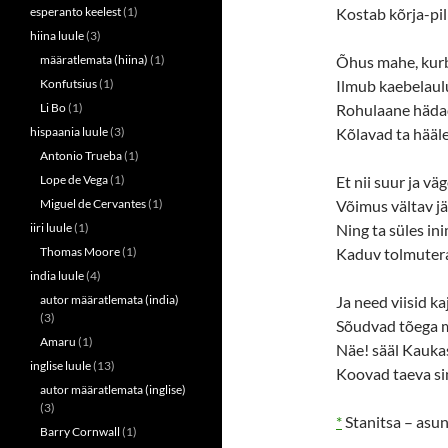
esperanto keelest
(1)
Kostab kõrja-pill
hiina luule
(3)
määratlemata (hiina)
(1)
Õhus mahe, kurb
Konfutsius
(1)
Ilmub kaebelaul
Li Bo
(1)
Rohulaane hädad
hispaania luule
(3)
Kõlavad ta hääle
Antonio Trueba
(1)
Lope de Vega
(1)
Et nii suur ja vä
Miguel de Cervantes
(1)
Võimus vältav jä
iiri luule
(1)
Ning ta süles in
Thomas Moore
(1)
Kaduv tolmutera
india luule
(4)
autor määratlemata (india)
Ja need viisid ka
(3)
Sõudvad tõega 
Amaru
(1)
Näe! sääl Kauka
inglise luule
(13)
Koovad taeva si
autor määratlemata (inglise)
(3)
*
Stanitsa – asun
Barry Cornwall
(1)