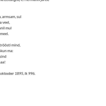
, armsam, sul
 veel,
nil mul
 meel.
tröösti mind,
ahkun ma:
 sind
saa!
. oktoober 1895, lk 996.