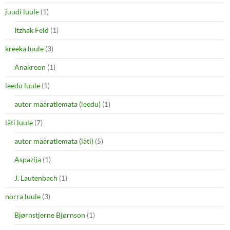
juudi luule
(1)
Itzhak Feld
(1)
kreeka luule
(3)
Anakreon
(1)
leedu luule
(1)
autor määratlemata (leedu)
(1)
läti luule
(7)
autor määratlemata (läti)
(5)
Aspazija
(1)
J. Lautenbach
(1)
norra luule
(3)
Bjørnstjerne Bjørnson
(1)