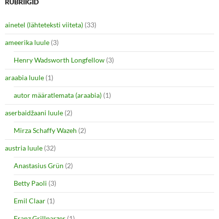
n
n
RUBRIIGID
T
F
w
a
i
c
ainetel (lähteteksti viiteta)
(33)
t
e
t
b
e
o
ameerika luule
(3)
r
o
(
k
O
(
Henry Wadsworth Longfellow
(3)
p
O
e
p
araabia luule
n
(1)
e
s
n
i
s
autor määratlemata (araabia)
(1)
n
i
n
n
e
n
aserbaidžaani luule
(2)
w
e
w
w
i
w
Mirza Schaffy Wazeh
(2)
n
i
d
n
o
d
austria luule
(32)
w
o
)
w
Anastasius Grün
(2)
)
Betty Paoli
(3)
Emil Claar
(1)
Franz Grillparzer
(1)