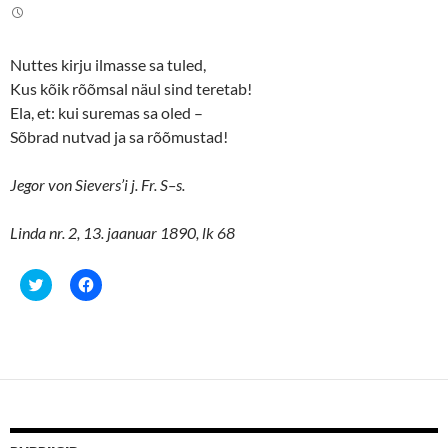
Nuttes kirju ilmasse sa tuled,
Kus kõik rõõmsal näul sind teretab!
Ela, et: kui suremas sa oled –
Sõbrad nutvad ja sa rõõmustad!
Jegor von Sievers’i j. Fr. S–s.
Linda nr. 2, 13. jaanuar 1890, lk 68
C
C
l
l
i
i
c
c
k
k
t
t
o
o
s
s
h
h
a
a
r
r
e
e
o
o