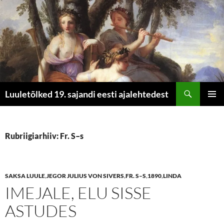
Otsi
Luuletõlked 19. sajandi eesti ajalehtedest
LIIGU
PEAME
SISU
JUURDE
Rubriigiarhiiv: Fr. S–s
SAKSA LUULE
,
JEGOR JULIUS VON SIVERS
,
FR. S–S
,
1890
,
LINDA
IMEJALE, ELU SISSE
ASTUDES