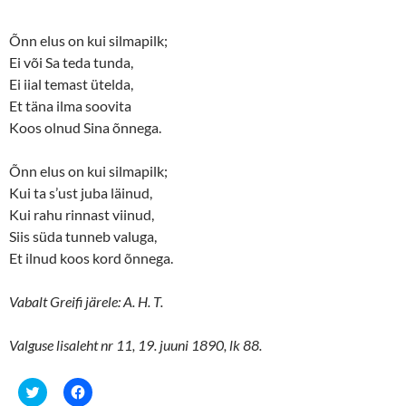
Õnn elus on kui silmapilk;
Ei või Sa teda tunda,
Ei iial temast ütelda,
Et täna ilma soovita
Koos olnud Sina õnnega.
Õnn elus on kui silmapilk;
Kui ta s’ust juba läinud,
Kui rahu rinnast viinud,
Siis süda tunneb valuga,
Et ilnud koos kord õnnega.
Vabalt Greifi järele: A. H. T.
Valguse lisaleht nr 11, 19. juuni 1890, lk 88.
C
C
l
l