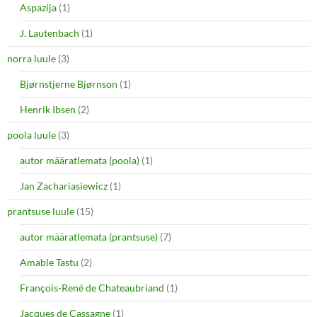
Aspazija
(1)
J. Lautenbach
(1)
norra luule
(3)
Bjørnstjerne Bjørnson
(1)
Henrik Ibsen
(2)
poola luule
(3)
autor määratlemata (poola)
(1)
Jan Zachariasiewicz
(1)
prantsuse luule
(15)
autor määratlemata (prantsuse)
(7)
Amable Tastu
(2)
François-René de Chateaubriand
(1)
Jacques de Cassagne
(1)