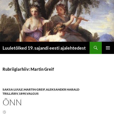
Otsi
Luuletõlked 19. sajandi eesti ajalehtedest
LIIGU
PEAME
SISU
JUURDE
Rubriigiarhiiv: Martin Greif
SAKSA LUULE
,
MARTIN GREIF
,
ALEKSANDER HARALD
TRILLJÄRV
,
1890
,
VALGUS
ÕNN