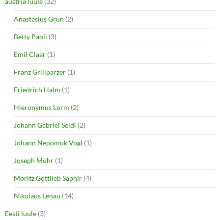
o
d
austria luule
(32)
w
o
)
w
Anastasius Grün
(2)
)
Betty Paoli
(3)
Emil Claar
(1)
Franz Grillparzer
(1)
Friedrich Halm
(1)
Hieronymus Lorm
(2)
Johann Gabriel Seidl
(2)
Johann Nepomuk Vogl
(1)
Joseph Mohr
(1)
Moritz Gottlieb Saphir
(4)
Nikolaus Lenau
(14)
Eesti luule
(3)