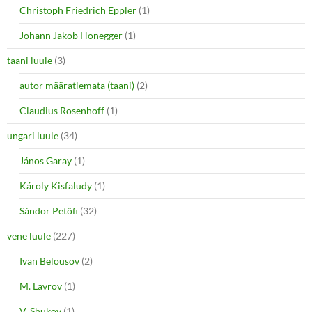
Christoph Friedrich Eppler
(1)
Johann Jakob Honegger
(1)
taani luule
(3)
autor määratlemata (taani)
(2)
Claudius Rosenhoff
(1)
ungari luule
(34)
János Garay
(1)
Károly Kisfaludy
(1)
Sándor Petőfi
(32)
vene luule
(227)
Ivan Belousov
(2)
M. Lavrov
(1)
V. Shukov
(1)