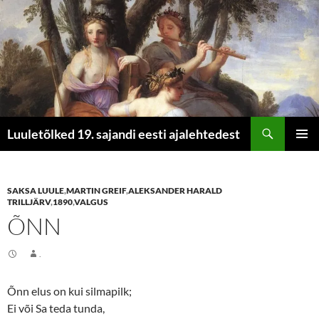
Otsi
Luuletõlked 19. sajandi eesti ajalehtedest
LIIGU
PEAME
SISU
JUURDE
SAKSA LUULE
,
MARTIN GREIF
,
ALEKSANDER HARALD
TRILLJÄRV
,
1890
,
VALGUS
ÕNN
.
Õnn elus on kui silmapilk;
Ei või Sa teda tunda,