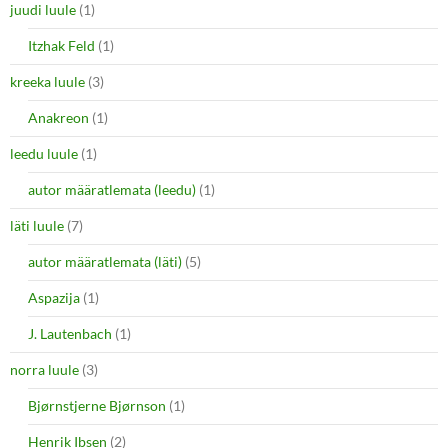
juudi luule
(1)
Itzhak Feld
(1)
kreeka luule
(3)
Anakreon
(1)
leedu luule
(1)
autor määratlemata (leedu)
(1)
läti luule
(7)
autor määratlemata (läti)
(5)
Aspazija
(1)
J. Lautenbach
(1)
norra luule
(3)
Bjørnstjerne Bjørnson
(1)
Henrik Ibsen
(2)