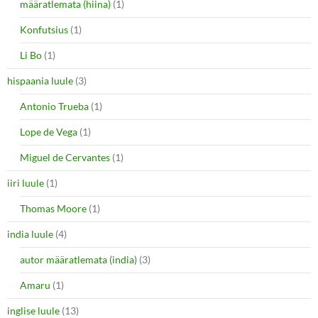
määratlemata (hiina)
(1)
Konfutsius
(1)
Li Bo
(1)
hispaania luule
(3)
Antonio Trueba
(1)
Lope de Vega
(1)
Miguel de Cervantes
(1)
iiri luule
(1)
Thomas Moore
(1)
india luule
(4)
autor määratlemata (india)
(3)
Amaru
(1)
inglise luule
(13)