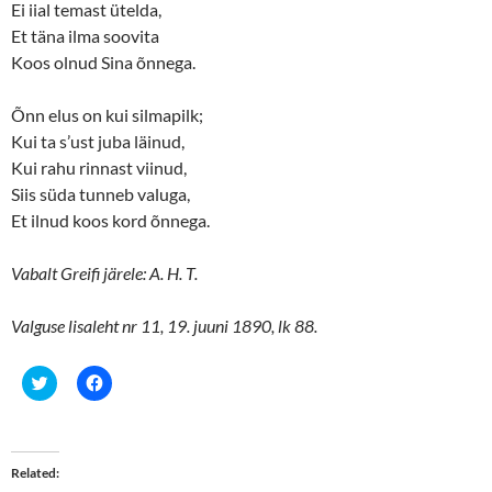
Ei iial temast ütelda,
Et täna ilma soovita
Koos olnud Sina õnnega.
Õnn elus on kui silmapilk;
Kui ta s’ust juba läinud,
Kui rahu rinnast viinud,
Siis süda tunneb valuga,
Et ilnud koos kord õnnega.
Vabalt Greifi järele: A. H. T.
Valguse lisaleht nr 11, 19. juuni 1890, lk 88.
C
C
l
l
i
i
c
c
k
k
t
t
o
o
Related
s
s