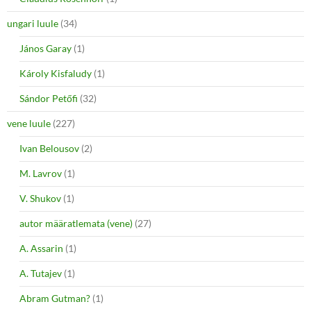
ungari luule
(34)
János Garay
(1)
Károly Kisfaludy
(1)
Sándor Petőfi
(32)
vene luule
(227)
Ivan Belousov
(2)
M. Lavrov
(1)
V. Shukov
(1)
autor määratlemata (vene)
(27)
A. Assarin
(1)
A. Tutajev
(1)
Abram Gutman?
(1)