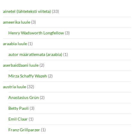
ainetel (lähteteksti viiteta)
(33)
ameerika luule
(3)
Henry Wadsworth Longfellow
(3)
araabia luule
(1)
autor määratlemata (araabia)
(1)
aserbaidžaani luule
(2)
Mirza Schaffy Wazeh
(2)
austria luule
(32)
Anastasius Grün
(2)
Betty Paoli
(3)
Emil Claar
(1)
Franz Grillparzer
(1)