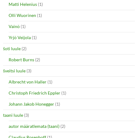
Matti Helenius
(1)
Olli Wuorinen
(1)
Vainö
(1)
Yrjö Veijola
(1)
šoti luule
(2)
Robert Burns
(2)
šveitsi luule
(3)
Albrecht von Haller
(1)
Christoph Friedrich Eppler
(1)
Johann Jakob Honegger
(1)
taani luule
(3)
autor määratlemata (taani)
(2)
Claudius Rosenhoff
(1)