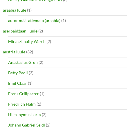
p
O
e
p
araabia luule
n
(1)
e
s
n
i
s
autor määratlemata (araabia)
(1)
n
i
n
n
e
n
aserbaidžaani luule
(2)
w
e
w
w
i
w
Mirza Schaffy Wazeh
(2)
n
i
d
n
o
d
austria luule
(32)
w
o
)
w
Anastasius Grün
(2)
)
Betty Paoli
(3)
Emil Claar
(1)
Franz Grillparzer
(1)
Friedrich Halm
(1)
Hieronymus Lorm
(2)
Johann Gabriel Seidl
(2)