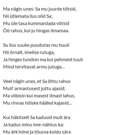
Ma nägin unes: Sa mu juurde tõtsid,
Nii ütlemata ilus olid Sa;
Mu üle tasa kummardada võtsid
Öö rahus, kui ju hingas ilmamaa.
Su ilus suuke puudutas mu huuli
Nii õrnalt, imelise rutuga,
Ja hinges tundsin ma kui pehmeid tuuli
Mind tervitavat armu jutuga…
Veel nägin unes, et Sa õhtu rahus
Mull’ armastusest juttu ajasid;
Ma viibisin kui masest ilmast lahus,
Mu rinnas hõiske hääled kajasid…
Kui häkitselt Sa kadusid mult ära
Ja kadus minu ime-nähtus ka:
Mu ärk’mine ja tõusva koidu sära