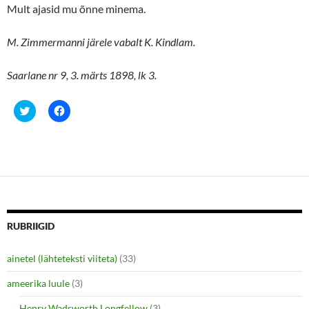
Mult ajasid mu õnne minema.
M. Zimmermanni järele vabalt K. Kindlam.
Saarlane nr 9, 3. märts 1898, lk 3.
C
C
l
l
i
i
c
c
k
k
t
t
o
o
s
s
h
h
a
a
r
r
e
e
o
o
n
n
RUBRIIGID
T
F
w
a
i
c
ainetel (lähteteksti viiteta)
(33)
t
e
t
b
e
o
ameerika luule
(3)
r
o
(
k
O
(
Henry Wadsworth Longfellow
(3)