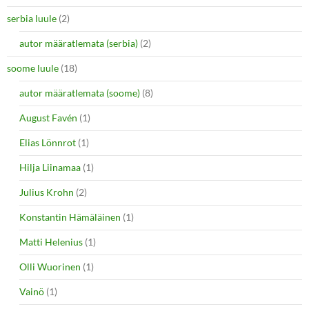
serbia luule
(2)
autor määratlemata (serbia)
(2)
soome luule
(18)
autor määratlemata (soome)
(8)
August Favén
(1)
Elias Lönnrot
(1)
Hilja Liinamaa
(1)
Julius Krohn
(2)
Konstantin Hämäläinen
(1)
Matti Helenius
(1)
Olli Wuorinen
(1)
Vainö
(1)