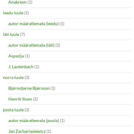
Anakreon
(1)
leedu luule
(1)
autor määratlemata (leedu)
(1)
läti luule
(7)
autor määratlemata (läti)
(5)
Aspazija
(1)
J. Lautenbach
(1)
norra luule
(3)
Bjørnstjerne Bjørnson
(1)
Henrik Ibsen
(2)
poola luule
(3)
autor määratlemata (poola)
(1)
Jan Zachariasiewicz
(1)