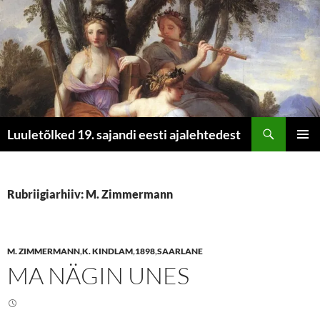
Otsi
Luuletõlked 19. sajandi eesti ajalehtedest
LIIGU
PEAME
SISU
JUURDE
Rubriigiarhiiv: M. Zimmermann
M. ZIMMERMANN
,
K. KINDLAM
,
1898
,
SAARLANE
MA NÄGIN UNES