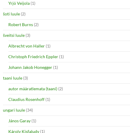
Yrjö Veijola
(1)
šoti luule
(2)
Robert Burns
(2)
šveitsi luule
(3)
Albrecht von Haller
(1)
Christoph Friedrich Eppler
(1)
Johann Jakob Honegger
(1)
taani luule
(3)
autor määratlemata (taani)
(2)
Claudius Rosenhoff
(1)
ungari luule
(34)
János Garay
(1)
Károly Kisfaludy
(1)